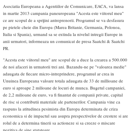
Asociatia Europeana a Agentiilor de Comunicare, EACA, va lansa
in martie 2013 campania paneuropeana "Acesta este viitorul meu"
ce are scopul de a sprijini antreprenorii. Programul se va desfasura
pe pietele cheie din Europa (Marea Britanie, Germania, Polonoa,
Italia si Spania), urmand sa se extinda la nivelul intregii Europe in
anii urmatori, informeaza un comunicat de presa Saatchi & Saatchi
PR.
"Acesta este viitorul meu" are scopul de a duce la crearea a 500.000
de noi afaceri in urmatorii trei ani. Bazandu-ne pe "valoarea medie"
adaugata de fiecare micro-intreprindere, programul ar crea in
Unuinea Europeana valoare totala adaugata de 33 de millioane de
euro si aproape 2 milioane de locuri de munca. Bugetul campaniei,
de 2,2 milioane de euro, va fi finantat de companii private, capital
de risc si contributii materiale ale partenerilor. Campania vine ca
raspuns la atitudinea pesimista din Europa determinata de criza
economica si de impactul sau asupra prespectivelor de crestere si are
rolul de a determina tinerii sa actioneze si sa creeze o miscare
pozitiva de sine statatoare.