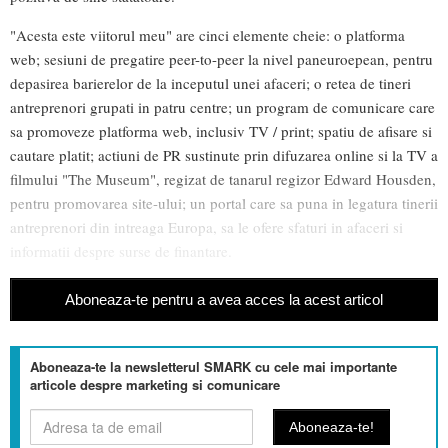
"Acesta este viitorul meu" are cinci elemente cheie: o platforma
web; sesiuni de pregatire peer-to-peer la nivel paneuroepean, pentru
depasirea barierelor de la inceputul unei afaceri; o retea de tineri
antreprenori grupati in patru centre; un program de comunicare care
sa promoveze platforma web, inclusiv TV / print; spatiu de afisare si
cautare platit; actiuni de PR sustinute prin difuzarea online si la TV a
filmului "The Museum", regizat de tanarul regizor Edward Housden,
pentru promovarea site-ului; un portal care sa puna in legatura tinerii
antreprenori din intreaga Europa, sa le ofere sfaturi in afaceri si
informatii despre surse de finantare.
Aboneaza-te pentru a avea acces la acest articol
Aboneaza-te la newsletterul SMARK cu cele mai importante
articole despre marketing si comunicare