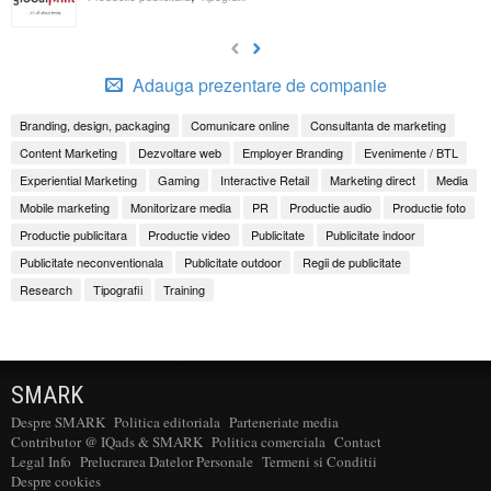
Adauga prezentare de companie
Branding, design, packaging
Comunicare online
Consultanta de marketing
Content Marketing
Dezvoltare web
Employer Branding
Evenimente / BTL
Experiential Marketing
Gaming
Interactive Retail
Marketing direct
Media
Mobile marketing
Monitorizare media
PR
Productie audio
Productie foto
Productie publicitara
Productie video
Publicitate
Publicitate indoor
Publicitate neconventionala
Publicitate outdoor
Regii de publicitate
Research
Tipografii
Training
SMARK
Despre SMARK
Politica editoriala
Parteneriate media
Contributor @ IQads & SMARK
Politica comerciala
Contact
Legal Info
Prelucrarea Datelor Personale
Termeni si Conditii
Despre cookies