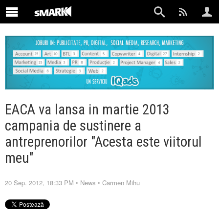
EACA va lansa in martie 2013
campania de sustinere a
antreprenorilor "Acesta este viitorul
meu"
20 Sep. 2012, 18:33 PM
•
News
•
Carmen Mihu