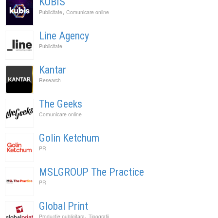
KUBIS
,
Publicitate
Comunicare online
Line Agency
Publicitate
Kantar
Research
The Geeks
Comunicare online
Golin Ketchum
PR
MSLGROUP The Practice
PR
Global Print
,
Productie publicitara
Tipografii