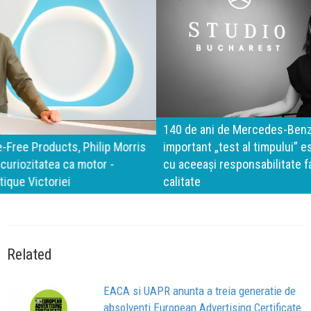
140 de ani de Mercedes-Benz. Ramona Pîrlog: Cel mai
important „test al timpului” este să inovăm constant, dar
cu aceeași responsabilitate față de oameni, siguranță și
calitate
Related
EACA si UAPR anunta a treia generatie de
absolventi European Advertising Certificate