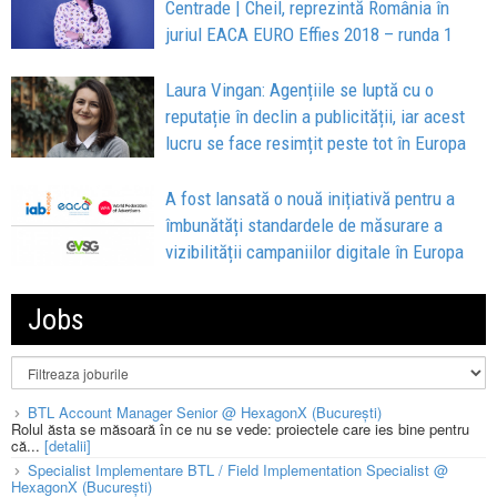
Centrade | Cheil, reprezintă România în
juriul EACA EURO Effies 2018 – runda 1
Laura Vingan: Agențiile se luptă cu o
reputație în declin a publicității, iar acest
lucru se face resimțit peste tot în Europa
A fost lansată o nouă inițiativă pentru a
îmbunătăți standardele de măsurare a
vizibilității campaniilor digitale în Europa
Jobs
BTL Account Manager Senior @ HexagonX (București)
Rolul ăsta se măsoară în ce nu se vede: proiectele care ies bine pentru
că...
[detalii]
Specialist Implementare BTL / Field Implementation Specialist @
HexagonX (București)