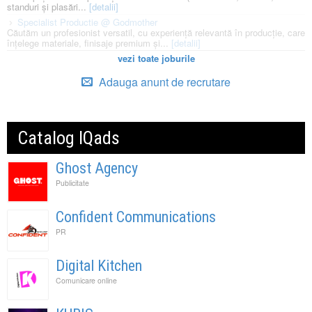
standuri și plasări...
[detalii]
Specialist Productie @ Godmother
Căutăm un profesionist versatil, cu experiență relevantă în producție, care
înțelege materiale, finisaje premium și...
[detalii]
vezi toate joburile
Adauga anunt de recrutare
Catalog IQads
Ghost Agency
Publicitate
Confident Communications
PR
Digital Kitchen
Comunicare online