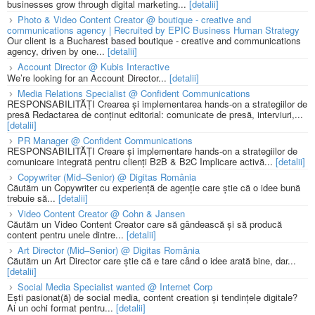
businesses grow through digital marketing...
[detalii]
Photo & Video Content Creator @ boutique - creative and
communications agency | Recruited by EPIC Business Human Strategy
Our client is a Bucharest based boutique - creative and communications
agency, driven by one...
[detalii]
Account Director @ Kubis Interactive
We’re looking for an Account Director...
[detalii]
Media Relations Specialist @ Confident Communications
RESPONSABILITĂȚI Crearea și implementarea hands-on a strategiilor de
presă Redactarea de conținut editorial: comunicate de presă, interviuri,...
[detalii]
PR Manager @ Confident Communications
RESPONSABILITĂȚI Creare și implementare hands-on a strategiilor de
comunicare integrată pentru clienți B2B & B2C Implicare activă...
[detalii]
Copywriter (Mid–Senior) @ Digitas România
Căutăm un Copywriter cu experiență de agenție care știe că o idee bună
trebuie să...
[detalii]
Video Content Creator @ Cohn & Jansen
Căutăm un Video Content Creator care să gândească și să producă
content pentru unele dintre...
[detalii]
Art Director (Mid–Senior) @ Digitas România
Căutăm un Art Director care știe că e tare când o idee arată bine, dar...
[detalii]
Social Media Specialist wanted @ Internet Corp
Ești pasionat(ă) de social media, content creation și tendințele digitale?
Ai un ochi format pentru...
[detalii]