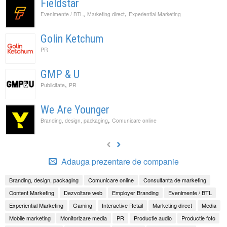
Fieldstar
,
,
Evenimente / BTL
Marketing direct
Experiential Marketing
Golin Ketchum
PR
GMP & U
,
Publicitate
PR
We Are Younger
,
Branding, design, packaging
Comunicare online
Adauga prezentare de companie
Branding, design, packaging
Comunicare online
Consultanta de marketing
Content Marketing
Dezvoltare web
Employer Branding
Evenimente / BTL
Experiential Marketing
Gaming
Interactive Retail
Marketing direct
Media
Mobile marketing
Monitorizare media
PR
Productie audio
Productie foto