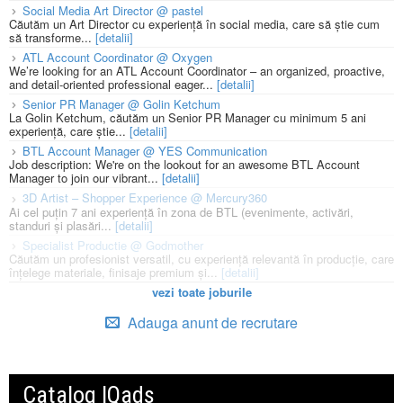
Social Media Art Director @ pastel
Căutăm un Art Director cu experiență în social media, care să știe cum
să transforme...
[detalii]
ATL Account Coordinator @ Oxygen
We’re looking for an ATL Account Coordinator – an organized, proactive,
and detail-oriented professional eager...
[detalii]
Senior PR Manager @ Golin Ketchum
La Golin Ketchum, căutăm un Senior PR Manager cu minimum 5 ani
experiență, care știe...
[detalii]
BTL Account Manager @ YES Communication
Job description: We're on the lookout for an awesome BTL Account
Manager to join our vibrant...
[detalii]
3D Artist – Shopper Experience @ Mercury360
Ai cel puțin 7 ani experiență în zona de BTL (evenimente, activări,
standuri și plasări...
[detalii]
Specialist Productie @ Godmother
Căutăm un profesionist versatil, cu experiență relevantă în producție, care
înțelege materiale, finisaje premium și...
[detalii]
vezi toate joburile
Adauga anunt de recrutare
Catalog IQads