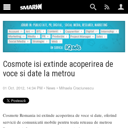
Cosmote isi extinde acoperirea de
voce si date la metrou
01 Oct. 2012, 14:34 PM
•
News
•
Mihaela Craciunescu
Cosmote Romania isi extinde acoperirea de voce si date, oferind
servicii de comunicatii mobile pentru toata reteaua de metrou