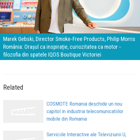
140 de ani de Mercedes-Benz. Ramona Pîrlog: Cel mai
important „test al timpului” este să inovăm constant, dar
cu aceeași responsabilitate față de oameni, siguranță și
calitate
Related
COSMOTE Romania deschide un nou
capitol in industria telecomunicatiilor
mobile din Romania
Serviciile Interactive ale Televiziunii U,