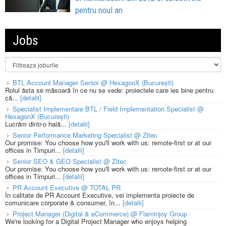
pentru noul an
Jobs
BTL Account Manager Senior @ HexagonX (București)
Rolul ăsta se măsoară în ce nu se vede: proiectele care ies bine pentru
că...
[detalii]
Specialist Implementare BTL / Field Implementation Specialist @
HexagonX (București)
Lucrăm dintr-o hală...
[detalii]
Senior Performance Marketing Specialist @ Zitec
Our promise: You choose how you'll work with us: remote-first or at our
offices in Timpuri...
[detalii]
Senior SEO & GEO Specialist @ Zitec
Our promise: You choose how you'll work with us: remote-first or at our
offices in Timpuri...
[detalii]
PR Account Executive @ TOTAL PR
În calitate de PR Account Executive, vei implementa proiecte de
comunicare corporate & consumer, în...
[detalii]
Project Manager (Digital & eCommerce) @ Flaminjoy Group
We're looking for a Digital Project Manager who enjoys helping