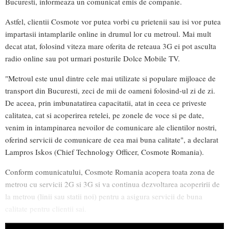
Bucuresti, informeaza un comunicat emis de companie.
Astfel, clientii Cosmote vor putea vorbi cu prietenii sau isi vor putea
impartasii intamplarile online in drumul lor cu metroul. Mai mult
decat atat, folosind viteza mare oferita de reteaua 3G ei pot asculta
radio online sau pot urmari posturile Dolce Mobile TV.
"Metroul este unul dintre cele mai utilizate si populare mijloace de
transport din Bucuresti, zeci de mii de oameni folosind-ul zi de zi.
De aceea, prin imbunatatirea capacitatii, atat in ceea ce priveste
calitatea, cat si acoperirea retelei, pe zonele de voce si pe date,
venim in intampinarea nevoilor de comunicare ale clientilor nostri,
oferind servicii de comunicare de cea mai buna calitate", a declarat
Lampros Iskos (Chief Technology Officer, Cosmote Romania).
Conform comunicatului, Cosmote Romania acopera toata zona de
metrou cu servicii 2G si 3G si va continua dezvoltarea acoperirii de
la metrou (linii sau statii noi) pentru a asigura servicii de buna
calitate pentru clientii sai.