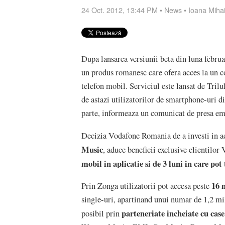
24 Oct. 2012, 13:44 PM
•
News
•
Ioana Miha
Dupa lansarea versiunii beta din luna februar
un produs romanesc care ofera acces la un co
telefon mobil. Serviciul este lansat de Tril
de astazi utilizatorilor de smartphone-uri d
parte, informeaza un comunicat de presa em
Decizia Vodafone Romania de a investi in a
Music
, aduce beneficii exclusive clientilor
mobil in aplicatie si de 3 luni in care pot
16 
Prin Zonga utilizatorii pot accesa peste
single-uri, apartinand unui numar de 1,2 mil
parteneriate incheiate cu case
posibil prin