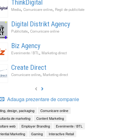
ThinkDigital
,
,
Media
Comunicare online
Regii de publicitate
Digital Distrikt Agency
It Back, Pepsi! Nostalgia anilor 2000 devine o experi
rile nu mai concurează prin experiențe. Concurează 
ess to Human. Cum construiește George Brand Love 
,
Publicitate
Comunicare online
enență
ități
Biz Agency
,
Evenimente / BTL
Marketing direct
Create Direct
,
Comunicare online
Marketing direct
Adauga prezentare de companie
ing, design, packaging
Comunicare online
ltanta de marketing
Content Marketing
oltare web
Employer Branding
Evenimente / BTL
iential Marketing
Gaming
Interactive Retail