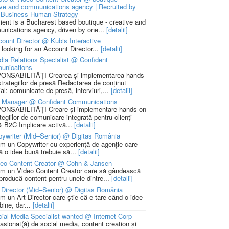
ive and communications agency | Recruited by
Business Human Strategy
lient is a Bucharest based boutique - creative and
nications agency, driven by one...
[detalii]
ount Director @ Kubis Interactive
 looking for an Account Director...
[detalii]
ia Relations Specialist @ Confident
unications
NSABILITĂȚI Crearea și implementarea hands-
strategiilor de presă Redactarea de conținut
ial: comunicate de presă, interviuri,...
[detalii]
 Manager @ Confident Communications
NSABILITĂȚI Creare și implementare hands-on
tegiilor de comunicare integrată pentru clienți
 B2C Implicare activă...
[detalii]
ywriter (Mid–Senior) @ Digitas România
m un Copywriter cu experiență de agenție care
ă o idee bună trebuie să...
[detalii]
deo Content Creator @ Cohn & Jansen
m un Video Content Creator care să gândească
 producă content pentru unele dintre...
[detalii]
 Director (Mid–Senior) @ Digitas România
m un Art Director care știe că e tare când o idee
bine, dar...
[detalii]
ial Media Specialist wanted @ Internet Corp
pasionat(ă) de social media, content creation și