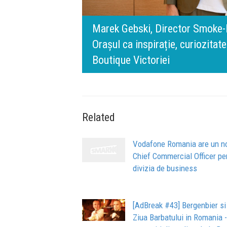
rris România:
digital.
140 de ani de Mercedes-Benz. R
n spatele IQOS
l BT Visa: A NEW
timpului” este să inovăm consta
de oameni, siguranță și calitate
Related
Vodafone Romania are un n
Chief Commercial Officer pe
divizia de business
[AdBreak #43] Bergenbier si
Ziua Barbatului in Romania -