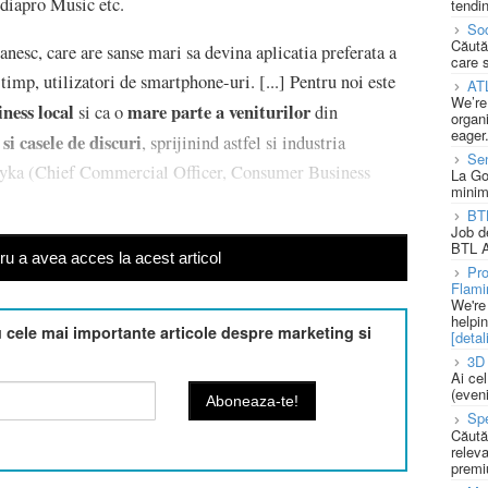
iapro Music etc.
tendin
Soc
Căută
sc, care are sanse mari sa devina aplicatia preferata a
care 
timp, utilizatori de smartphone-uri. [...] Pentru noi este
AT
We’re
ness local
mare parte a veniturilor
si ca o
din
organi
eager
 si casele de discuri
, sprijinind astfel si industria
Se
hyka (Chief Commercial Officer, Consumer Business
La Go
minim
BT
Job d
BTL A
u a avea acces la acest articol
Pro
Flami
We're
helpi
cele mai importante articole despre marketing si
[detali
3D 
Ai ce
(eveni
Spe
Căută
releva
premi