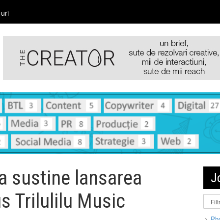
uri
 sustine lansarea
J
s Trilulilu Music
Pho