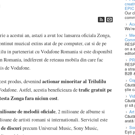
creat
i
EPIC 
Our c
commu
Acc
We’re
ie a acestui an, astazi a avut loc lansarea oficiala Zonga,
Med
Comm
ntinut muzical extins atat de pe computer, cat si de pe
RESPO
on a 
ulilu in parteneriat cu Vodafone Romania si este disponibil
editor
in Romania, indiferent de reteaua mobila din care fac
PR
RESPO
is de Vodafone.
a stra
B2B &
Cop
actionar minoritar al Trilulilu
cest produs, devenind
Căută
trafic gratuit pe
știe c
 Vodafone. Astfel, acestia beneficieaza de
Vi
 testa Zonga fara niciun cost
.
Căută
și să
milioane de melodii oficiale
, 2 milioane de albume si
Art
Căută
ioane de artisti romani si internationali. Serviciul este
arată 
 de discuri
Soc
precum Universal Music, Sony Music,
Ești 