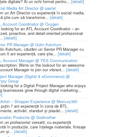
țele digitale? Ai un ochi format pentru...
[detalii]
ial Media Art Director @ pastel
m un Art Director cu experiență în social media,
să știe cum să transforme...
[detalii]
L Account Coordinator @ Oxygen
 looking for an ATL Account Coordinator – an
zed, proactive, and detail-oriented professional
...
[detalii]
nior PR Manager @ Golin Ketchum
lin Ketchum, căutăm un Senior PR Manager cu
um 5 ani experiență, care știe...
[detalii]
L Account Manager @ YES Communication
escription: We're on the lookout for an awesome
ccount Manager to join our vibrant...
[detalii]
ject Manager (Digital & eCommerce) @
njoy Group
 looking for a Digital Project Manager who enjoys
ng businesses grow through digital marketing...
i]
Artist – Shopper Experience @ Mercury360
l puțin 7 ani experiență în zona de BTL
mente, activări, standuri și plasări...
[detalii]
cialist Productie @ Godmother
m un profesionist versatil, cu experiență
ntă în producție, care înțelege materiale, finisaje
um și...
[detalii]