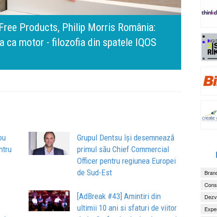
amona Pîrlog: Cel mai important „test al
nt, dar cu aceeași responsabilitate față
Bring 
Brandu
Busin
apart
comun
ou
Grupul Dentsu își desemnează
ntru
primul său Chief Commercial
Officer pentru regiunea Europei
de Sud-Est
Brand
Consu
[AdBreak #43] Amintiri din
Dezv
ultimii 10 ani si sfaturi de viitor
Exper