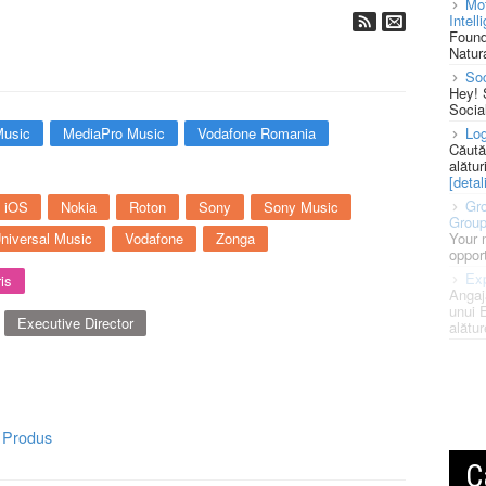
Mot
Intell
Found
Natura
So
Hey! 
Socia
Log
Music
MediaPro Music
Vodafone Romania
Căută
alătur
[detali
Gro
iOS
Nokia
Roton
Sony
Sony Music
Grou
Your 
niversal Music
Vodafone
Zonga
opport
Exp
is
Angaj
unui 
Executive Director
alătur
,
Produs
C