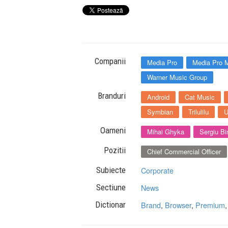
Companii
Media Pro
Media Pro 
Warner Music Group
Branduri
Android
Cat Music
Symbian
Trilulilu
U
Oameni
Mihai Ghyka
Sergiu Bir
Pozitii
Chief Commercial Officer
Subiecte
Corporate
Sectiune
News
Dictionar
Brand
,
Browser
,
Premium