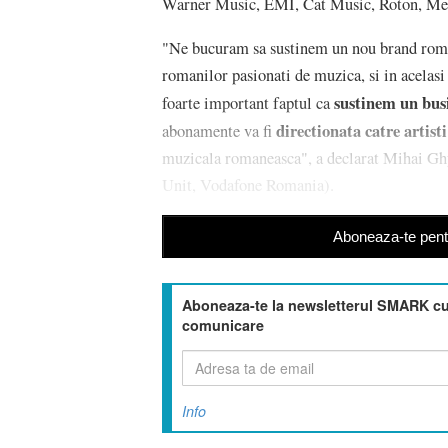
Warner Music, EMI, Cat Music, Roton, Med
"Ne bucuram sa sustinem un nou brand romane
romanilor pasionati de muzica, si in acelasi 
sustinem un busi
foarte important faptul ca
directionata catre artisti
abonamente va fi
muzicala romaneasca", a declarat Mihai G
Unit, Vodafone Romania).
Aboneaza-te pentr
Aboneaza-te la newsletterul SMARK cu 
comunicare
Info