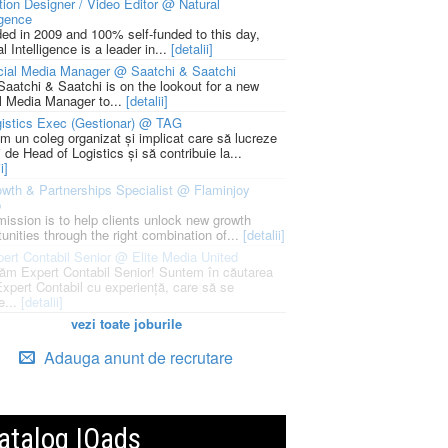
ion Designer / Video Editor @ Natural
igence
ed in 2009 and 100% self-funded to this day,
l Intelligence is a leader in...
[detalii]
cial Media Manager @ Saatchi & Saatchi
Saatchi & Saatchi is on the lookout for a new
l Media Manager to...
[detalii]
istics Exec (Gestionar) @ TAG
m un coleg organizat și implicat care să lucreze
i de Head of Logistics și să contribuie la...
i]
wth & Partnerships Specialist @ Flaminjoy
p
mission is to help clients unlock new growth
unities through the right combination of...
[detalii]
ert Contabil Senior @ Elite Media United
ăm Expert Contabil Senior! Suntem în căutarea
Expert Contabil cu experiență, care să se
e...
[detalii]
vezi toate joburile
Adauga anunt de recrutare
atalog IQads