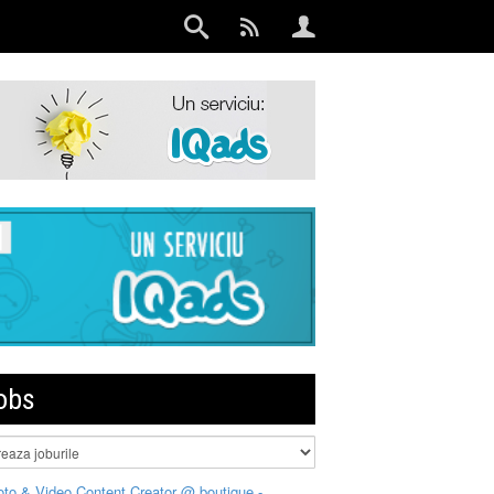
obs
to & Video Content Creator @ boutique -