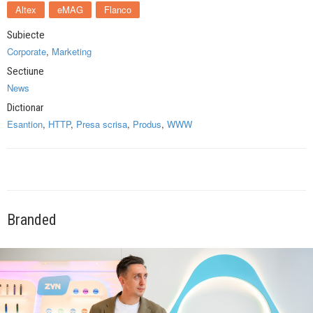
Altex
eMAG
Flanco
Subiecte
Corporate
,
Marketing
Sectiune
News
Dictionar
Esantion
,
HTTP
,
Presa scrisa
,
Produs
,
WWW
Branded