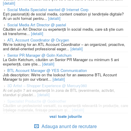
[detalii]
Social Media Specialist wanted @ Internet Corp
Ești pasionat(ă) de social media, content creation și tendințele digitale?
Ai un ochi format pentru...
[detalii]
Social Media Art Director @ pastel
Căutăm un Art Director cu experiență în social media, care să știe cum
să transforme...
[detalii]
ATL Account Coordinator @ Oxygen
We’re looking for an ATL Account Coordinator – an organized, proactive,
and detail-oriented professional eager...
[detalii]
Senior PR Manager @ Golin Ketchum
La Golin Ketchum, căutăm un Senior PR Manager cu minimum 5 ani
experiență, care știe...
[detalii]
BTL Account Manager @ YES Communication
Job description: We're on the lookout for an awesome BTL Account
Manager to join our vibrant...
[detalii]
3D Artist – Shopper Experience @ Mercury360
Ai cel puțin 7 ani experiență în zona de BTL (evenimente, activări,
standuri și plasări...
[detalii]
Specialist Productie @ Godmother
Căutăm un profesionist versatil, cu experiență relevantă în producție, care
înțelege materiale, finisaje premium și...
[detalii]
vezi toate joburile
Adauga anunt de recrutare