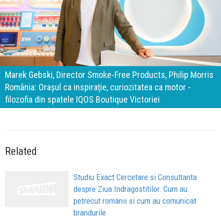
140 de ani de Mercedes-Benz. Ramona Pîrlog: Cel mai
important „test al timpului” este să inovăm constant, dar
cu aceeași responsabilitate față de oameni, siguranță și
calitate
Related
Studiu Exact Cercetare si Consultanta
despre Ziua Indragostitilor: Cum au
petrecut romanii si cum au comunicat
brandurile