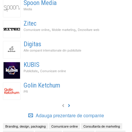
Spoon Media
Media
Zitec
,
,
Comunicare online
Mobile marketing
Dezvoltare web
Digitas
Alte companii internationale din publicitate
KUBIS
,
Publicitate
Comunicare online
Golin Ketchum
PR
Adauga prezentare de companie
Branding, design, packaging
Comunicare online
Consultanta de marketing