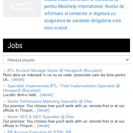
pentru MediHelp International: Nivelul de
informare al romanilor in legatura cu
asigurarea de sanatate obligatorie este
unul scazut
Jobs
BTL Account Manager Senior @ HexagonX (București)
Rolul ăsta se măsoară în ce nu se vede: proiectele care ies bine pentru
că...
[detalii]
Specialist Implementare BTL / Field Implementation Specialist @
HexagonX (București)
Lucrăm dintr-o hală...
[detalii]
Senior Performance Marketing Specialist @ Zitec
Our promise: You choose how you'll work with us: remote-first or at our
offices in Timpuri...
[detalii]
Senior SEO & GEO Specialist @ Zitec
Our promise: You choose how you'll work with us: remote-first or at our
offices in Timpuri...
[detalii]
PR Account Executive @ TOTAL PR