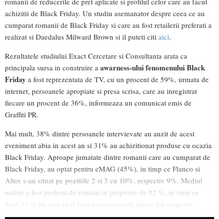
romanii de reducerile de pret aplicate si profilul celor care au facut
achizitii de Black Friday. Un studiu asemanator despre ceea ce au
cumparat romanii de Black Friday si care au fost retailerii preferati a
realizat si Daedalus Milward Brown si il puteti citi
aici
.
Rezultatele studiului Exact Cercetare si Consultanta arata ca
awarness-ului fenomenului Black
principala sursa in construire a
Friday
a fost reprezentata de TV, cu un procent de 59%, urmata de
internet, persoanele apropiate si presa scrisa, care au inregistrat
fiecare un procent de 36%, informeaza un comunicat emis de
Graffiti PR.
Mai mult, 38% dintre persoanele intervievate au auzit de acest
eveniment abia in acest an si 31% au achizitionat produse cu ocazia
Black Friday. Aproape jumatate dintre romanii care au cumparat de
Black Friday, au optat pentru eMAG (45%), in timp ce Flanco si
Altex s-au situat pe pozitiile 2 si 3 cu 10%, respectiv 9%. Mediul
online a fost preferat de romani in proportie de 82 %, in timp ce
doar 31 % au ales sa-si faca cumparaturile direct din magazin.