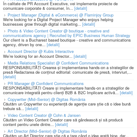
În calitate de PR Account Executive, vei implementa proiecte de
comunicare corporate & consumer, în...
[detalii]
Project Manager (Digital & eCommerce) @ Flaminjoy Group
We're looking for a Digital Project Manager who enjoys helping
businesses grow through digital marketing...
[detalii]
Photo & Video Content Creator @ boutique - creative and
communications agency | Recruited by EPIC Business Human Strategy
Our client is a Bucharest based boutique - creative and communications
agency, driven by one...
[detalii]
Account Director @ Kubis Interactive
We’re looking for an Account Director...
[detalii]
Media Relations Specialist @ Confident Communications
RESPONSABILITĂȚI Crearea și implementarea hands-on a strategiilor de
presă Redactarea de conținut editorial: comunicate de presă, interviuri,...
[detalii]
PR Manager @ Confident Communications
RESPONSABILITĂȚI Creare și implementare hands-on a strategiilor de
comunicare integrată pentru clienți B2B & B2C Implicare activă...
[detalii]
Copywriter (Mid–Senior) @ Digitas România
Căutăm un Copywriter cu experiență de agenție care știe că o idee bună
trebuie să...
[detalii]
Video Content Creator @ Cohn & Jansen
Căutăm un Video Content Creator care să gândească și să producă
content pentru unele dintre...
[detalii]
Art Director (Mid–Senior) @ Digitas România
Căutăm un Art Director care știe că e tare când o idee arată bine, dar...