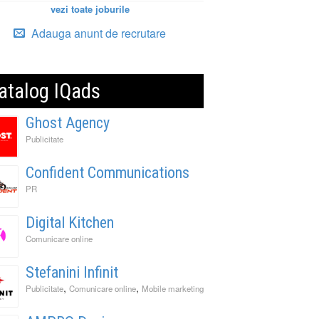
vezi toate joburile
Adauga anunt de recrutare
atalog IQads
Ghost Agency
Publicitate
Confident Communications
PR
Digital Kitchen
Comunicare online
Stefanini Infinit
,
,
Publicitate
Comunicare online
Mobile marketing