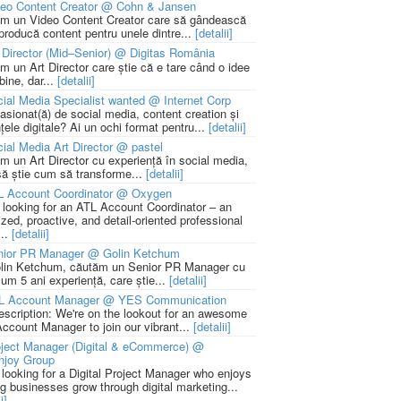
deo Content Creator @ Cohn & Jansen
m un Video Content Creator care să gândească
 producă content pentru unele dintre...
[detalii]
 Director (Mid–Senior) @ Digitas România
m un Art Director care știe că e tare când o idee
bine, dar...
[detalii]
ial Media Specialist wanted @ Internet Corp
pasionat(ă) de social media, content creation și
țele digitale? Ai un ochi format pentru...
[detalii]
ial Media Art Director @ pastel
m un Art Director cu experiență în social media,
să știe cum să transforme...
[detalii]
L Account Coordinator @ Oxygen
 looking for an ATL Account Coordinator – an
zed, proactive, and detail-oriented professional
...
[detalii]
nior PR Manager @ Golin Ketchum
lin Ketchum, căutăm un Senior PR Manager cu
um 5 ani experiență, care știe...
[detalii]
L Account Manager @ YES Communication
escription: We're on the lookout for an awesome
ccount Manager to join our vibrant...
[detalii]
ject Manager (Digital & eCommerce) @
njoy Group
 looking for a Digital Project Manager who enjoys
ng businesses grow through digital marketing...
i]