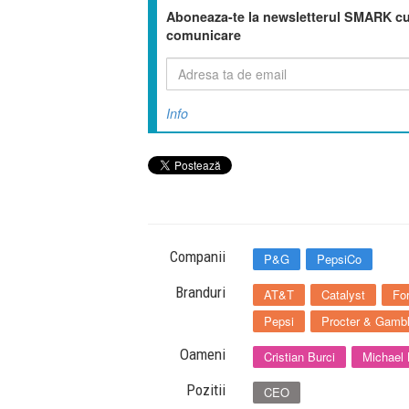
Aboneaza-te la newsletterul SMARK cu 
comunicare
Info
Companii
P&G
PepsiCo
Branduri
AT&T
Catalyst
Fo
Pepsi
Procter & Gamb
Oameni
Cristian Burci
Michael
Pozitii
CEO