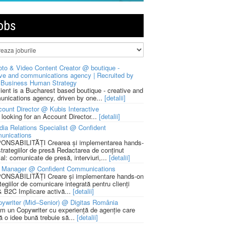
obs
to & Video Content Creator @ boutique -
ive and communications agency | Recruited by
Business Human Strategy
lient is a Bucharest based boutique - creative and
nications agency, driven by one...
[detalii]
ount Director @ Kubis Interactive
 looking for an Account Director...
[detalii]
ia Relations Specialist @ Confident
unications
NSABILITĂȚI Crearea și implementarea hands-
strategiilor de presă Redactarea de conținut
ial: comunicate de presă, interviuri,...
[detalii]
 Manager @ Confident Communications
NSABILITĂȚI Creare și implementare hands-on
tegiilor de comunicare integrată pentru clienți
 B2C Implicare activă...
[detalii]
ywriter (Mid–Senior) @ Digitas România
m un Copywriter cu experiență de agenție care
ă o idee bună trebuie să...
[detalii]