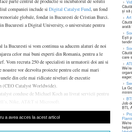
face parte centrul de productie si incubatorul de solutii
Vi
Căută
liul companiei include si
Digital Catalyst Fund
, un fond
și să
reprenoriale globale, fondat in Bucuresti de Cristian Burci.
Art
Căută
 in Bucuresti a Digital University, o universitate pentru
arată 
Soc
Ești 
tendin
al la Bucuresti si vom continua sa aducem alaturi de noi
Soc
Căută
gajarea celor mai buni experti din Romania, pentru a le
care 
varf. Vom recruta 250 de specialisti in urmatorii doi ani si
AT
We’re
e noastre vor dezvolta proiecte pentru cele mai mari
organi
eager
 unele din cele mai ridicate niveluri de executie
Se
ch (CEO Catalyst Worldwide).
La Go
minim
talyst conduse de Michael Koch au livrat servicii pentru
BT
ll’s, Nike, AT&T si Microsoft.
Job d
BTL A
Pro
u a avea acces la acest articol
Flami
We're
helpi
[detali