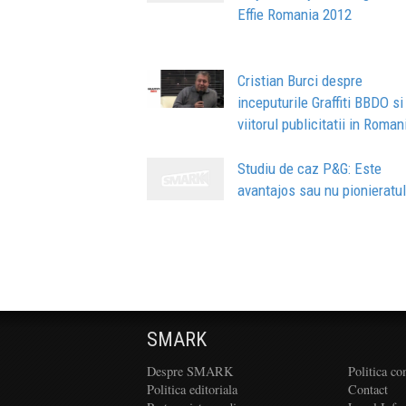
Effie Romania 2012
Cristian Burci despre
inceputurile Graffiti BBDO si
viitorul publicitatii in Roman
Studiu de caz P&G: Este
avantajos sau nu pionieratu
SMARK
Despre SMARK
Politica co
Politica editoriala
Contact