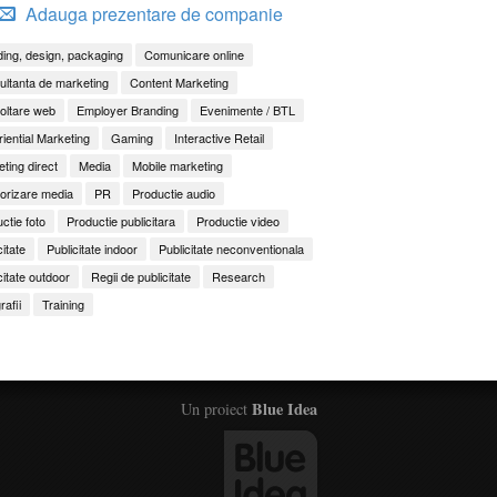
Adauga prezentare de companie
ing, design, packaging
Comunicare online
ltanta de marketing
Content Marketing
oltare web
Employer Branding
Evenimente / BTL
iential Marketing
Gaming
Interactive Retail
ting direct
Media
Mobile marketing
orizare media
PR
Productie audio
ctie foto
Productie publicitara
Productie video
citate
Publicitate indoor
Publicitate neconventionala
citate outdoor
Regii de publicitate
Research
rafii
Training
Blue Idea
Un proiect