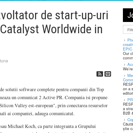
oltator de start-up-uri
J
 Catalyst Worldwide in
Pho
creat
EPIC 
Our c
commu
tuna
Acc
We’re
Med
Comm
RESPO
on a 
 de solutii software complete pentru companii din Top
editor
ormeaza un comunicat 2 Active PR. Compania isi propune
PR
RESPO
Silicon Valley est-european", prin conectarea resurselor
a stra
ionali ai companiei, adauga comunicatul.
B2B &
Cop
Căută
sau Michael Koch, ca parte integranta a Grupului
știe c