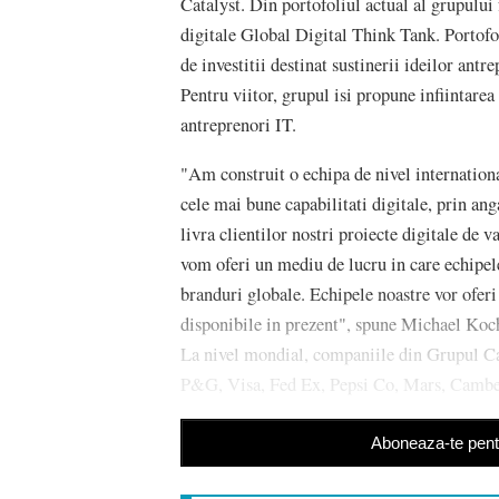
Catalyst. Din portofoliul actual al grupului 
digitale Global Digital Think Tank. Portofo
de investitii destinat sustinerii ideilor ant
Pentru viitor, grupul isi propune infiintarea
antreprenori IT.
"Am construit o echipa de nivel internation
cele mai bune capabilitati digitale, prin an
livra clientilor nostri proiecte digitale de 
vom oferi un mediu de lucru in care echipel
branduri globale. Echipele noastre vor oferi
disponibile in prezent", spune Michael Ko
La nivel mondial, companiile din Grupul Ca
P&G, Visa, Fed Ex, Pepsi Co, Mars, Cambe
Aboneaza-te pentr