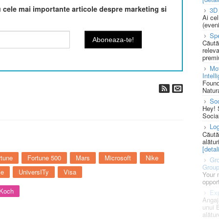
cele mai importante articole despre marketing si
3D 
Ai ce
(eveni
Spe
Căută
releva
premi
Mot
Intell
Found
Natura
So
Hey! 
Socia
Log
Căută
alătur
[detali
rtune
Fortune 500
Mars
Microsoft
Nike
Gro
Grou
le
UniversITy
Visa
Your 
opport
 Koch
Exp
Angaj
unui 
alătur