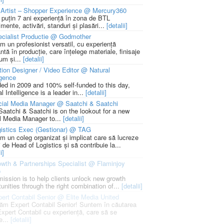
Artist – Shopper Experience @ Mercury360
l puțin 7 ani experiență în zona de BTL
mente, activări, standuri și plasări...
[detalii]
cialist Productie @ Godmother
m un profesionist versatil, cu experiență
ntă în producție, care înțelege materiale, finisaje
um și...
[detalii]
ion Designer / Video Editor @ Natural
igence
ed in 2009 and 100% self-funded to this day,
l Intelligence is a leader in...
[detalii]
cial Media Manager @ Saatchi & Saatchi
Saatchi & Saatchi is on the lookout for a new
l Media Manager to...
[detalii]
istics Exec (Gestionar) @ TAG
m un coleg organizat și implicat care să lucreze
i de Head of Logistics și să contribuie la...
i]
wth & Partnerships Specialist @ Flaminjoy
p
mission is to help clients unlock new growth
unities through the right combination of...
[detalii]
ert Contabil Senior @ Elite Media United
ăm Expert Contabil Senior! Suntem în căutarea
Expert Contabil cu experiență, care să se
e...
[detalii]