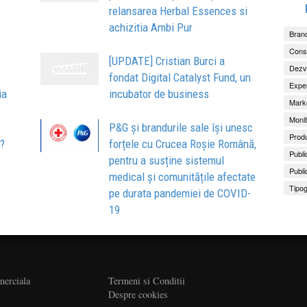
relansarea Herbal Essences si
achizitia Ambi Pur
Brand
Consu
[UPDATE] Cristian Burci a
Dezv
fondat Digital Catalyst Fund, un
Exper
ia
incubator de business
Marke
Monit
P&G și brandurile sale își unesc
Produ
l?
forțele cu Crucea Roșie Română,
Publi
pentru a susține sistemul
Publi
medical și comunitățile afectate
Tipog
pe durata pandemiei de COVID-
19
merciala
Termeni si Conditii
Despre cookies