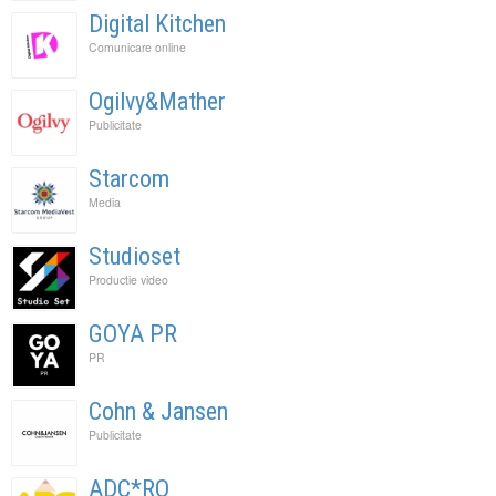
Digital Kitchen
Comunicare online
Ogilvy&Mather
Publicitate
Starcom
Media
Studioset
Productie video
GOYA PR
PR
Cohn & Jansen
Publicitate
ADC*RO