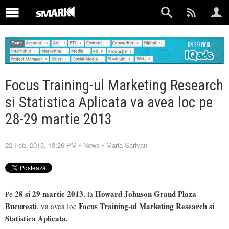
Focus Training-ul Marketing Research
si Statistica Aplicata va avea loc pe
28-29 martie 2013
22 Feb. 2013, 13:26 PM
•
News
•
Maria Sarivan
28 si 29 martie 2013
Howard Johnson Grand Plaza
Pe
, la
Bucuresti
Focus Training-ul Marketing Research si
, va avea loc
Statistica Aplicata.