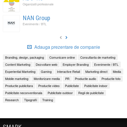
Organizatii profesionale
NAN Group
Evenimente / BTL
Adauga prezentare de companie
Branding, design, packaging
Comunicare online
Consultanta de marketing
Content Marketing
Dezvoltare web
Employer Branding
Evenimente / BTL
Experiential Marketing
Gaming
Interactive Retail
Marketing direct
Media
Mobile marketing
Monitorizare media
PR
Productie audio
Productie foto
Productie publicitara
Productie video
Publicitate
Publicitate indoor
Publicitate neconventionala
Publicitate outdoor
Regii de publicitate
Research
Tipografii
Training