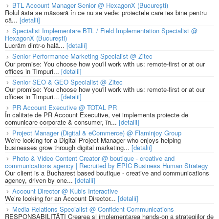
BTL Account Manager Senior @ HexagonX (București)
Rolul ăsta se măsoară în ce nu se vede: proiectele care ies bine pentru
că...
[detalii]
Specialist Implementare BTL / Field Implementation Specialist @
HexagonX (București)
Lucrăm dintr-o hală...
[detalii]
Senior Performance Marketing Specialist @ Zitec
Our promise: You choose how you'll work with us: remote-first or at our
offices in Timpuri...
[detalii]
Senior SEO & GEO Specialist @ Zitec
Our promise: You choose how you'll work with us: remote-first or at our
offices in Timpuri...
[detalii]
PR Account Executive @ TOTAL PR
În calitate de PR Account Executive, vei implementa proiecte de
comunicare corporate & consumer, în...
[detalii]
Project Manager (Digital & eCommerce) @ Flaminjoy Group
We're looking for a Digital Project Manager who enjoys helping
businesses grow through digital marketing...
[detalii]
Photo & Video Content Creator @ boutique - creative and
communications agency | Recruited by EPIC Business Human Strategy
Our client is a Bucharest based boutique - creative and communications
agency, driven by one...
[detalii]
Account Director @ Kubis Interactive
We’re looking for an Account Director...
[detalii]
Media Relations Specialist @ Confident Communications
RESPONSABILITĂȚI Crearea și implementarea hands-on a strategiilor de