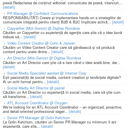
presă Redactarea de conținut editorial: comunicate de presă, interviuri,...
[detalii]
PR Manager @ Confident Communications
RESPONSABILITĂȚI Creare și implementare hands-on a strategiilor de
comunicare integrată pentru clienți B2B & B2C Implicare activă...
[detalii]
Copywriter (Mid–Senior) @ Digitas România
Căutăm un Copywriter cu experiență de agenție care știe că o idee bună
trebuie să...
[detalii]
Video Content Creator @ Cohn & Jansen
Căutăm un Video Content Creator care să gândească și să producă
content pentru unele dintre...
[detalii]
Art Director (Mid–Senior) @ Digitas România
Căutăm un Art Director care știe că e tare când o idee arată bine, dar...
[detalii]
Social Media Specialist wanted @ Internet Corp
Ești pasionat(ă) de social media, content creation și tendințele digitale?
Ai un ochi format pentru...
[detalii]
Social Media Art Director @ pastel
Căutăm un Art Director cu experiență în social media, care să știe cum
să transforme...
[detalii]
ATL Account Coordinator @ Oxygen
We’re looking for an ATL Account Coordinator – an organized, proactive,
and detail-oriented professional eager...
[detalii]
Senior PR Manager @ Golin Ketchum
La Golin Ketchum, căutăm un Senior PR Manager cu minimum 5 ani
experiență, care știe...
[detalii]