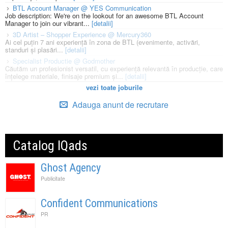
BTL Account Manager @ YES Communication
Job description: We're on the lookout for an awesome BTL Account
Manager to join our vibrant...
[detalii]
3D Artist – Shopper Experience @ Mercury360
Ai cel puțin 7 ani experiență în zona de BTL (evenimente, activări,
standuri și plasări...
[detalii]
Specialist Productie @ Godmother
Căutăm un profesionist versatil, cu experiență relevantă în producție, care
înțelege materiale, finisaje premium și...
[detalii]
vezi toate joburile
Adauga anunt de recrutare
Catalog IQads
Ghost Agency
Publicitate
Confident Communications
PR