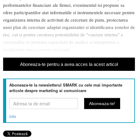
performantelor financiare ale firmei, evenimentul isi propune sa
ofere participantilor atat informatiile si instrumentele necesare pentru
organizarea interna de activitati de cercetare de piata, proiectarea
unui plan de cercetare adaptat organizatiei si identificarea zonelor de
risc, cat si pentru cresterea potentialului de "vanzare interna" a
cercetarilor si cresterea capacitatii de analiza si interpretare a
rezultatelor unei cercetari existente.
Aboneaza-te pentru a avea acces la acest articol
Aboneaza-te la newsletterul SMARK cu cele mai importante
articole despre marketing si comunicare
Info