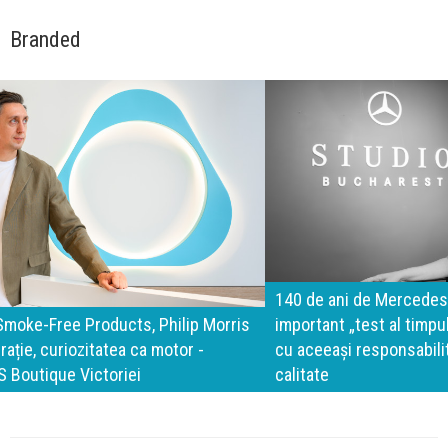
Branded
140 de ani de Mercedes-Benz. Ramona Pîrlog: Cel mai
important „test al timpului” este să inovăm constant, dar
cu aceeași responsabilitate față de oameni, siguranță și
calitate