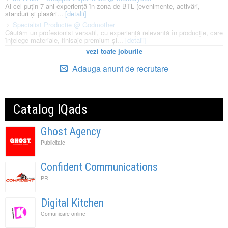
Ai cel puțin 7 ani experiență în zona de BTL (evenimente, activări,
standuri și plasări...
[detalii]
Specialist Productie @ Godmother
Căutăm un profesionist versatil, cu experiență relevantă în producție, care
înțelege materiale, finisaje premium și...
[detalii]
vezi toate joburile
Adauga anunt de recrutare
Catalog IQads
Ghost Agency
Publicitate
Confident Communications
PR
Digital Kitchen
Comunicare online