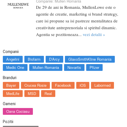
Companie:
Mullen Romania
De 29 de ani in Romania, MullenLowe este o
agentie de creatie, marketing si brand strategy,
care isi propune sa isi pastreze mentalitatea de
creativitate antreprenoriala si spiritul dinamic.
Agentia se pozitioneaza...
vezi detalii »
Companii
Angelini
Biofarm
D’Arcy
GlaxoSmithKline Romania
Medic One
Mullen Romania
Novartis
Pfizer
Branduri
Bayer
Crucea Rosie
Facebook
iOS
Labormed
MedLife
MSD
Real
Oameni
Oana Cociasu
Pozitii