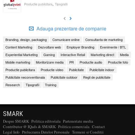
,
Productie publicitara
Tipografii
Adauga prezentare de companie
Branding, design, packaging
Comunicare online
Consultanta de marketing
Content Marketing
Dezvoltare web
Employer Branding
Evenimente / BTL
Experiential Marketing
Gaming
Interactive Retail
Marketing direct
Media
Mobile marketing
Monitorizare media
PR
Productie audio
Productie foto
Productie publicitara
Productie video
Publicitate
Publicitate indoor
Publicitate neconventionala
Publicitate outdoor
Regii de publicitate
Research
Tipografii
Training
SMARK
Despre SMARK
Politica editoriala
Parteneriate media
Contributor @ IQads & SMARK
Politica comerciala
Contact
Legal Info
Prelucrarea Datelor Personale
Termeni si Conditii