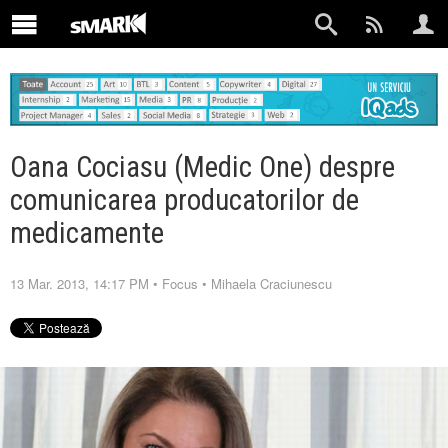
Oana Cociasu (Medic One) despre
comunicarea producatorilor de
medicamente
13 Mar. 2013, 14:17 PM
•
Focus
•
Mihaela Craciunescu