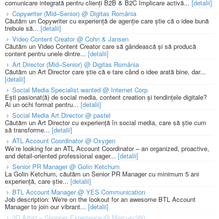
comunicare integrată pentru clienți B2B & B2C Implicare activă...
[detalii]
Copywriter (Mid–Senior) @ Digitas România
Căutăm un Copywriter cu experiență de agenție care știe că o idee bună
trebuie să...
[detalii]
Video Content Creator @ Cohn & Jansen
Căutăm un Video Content Creator care să gândească și să producă
content pentru unele dintre...
[detalii]
Art Director (Mid–Senior) @ Digitas România
Căutăm un Art Director care știe că e tare când o idee arată bine, dar...
[detalii]
Social Media Specialist wanted @ Internet Corp
Ești pasionat(ă) de social media, content creation și tendințele digitale?
Ai un ochi format pentru...
[detalii]
Social Media Art Director @ pastel
Căutăm un Art Director cu experiență în social media, care să știe cum
să transforme...
[detalii]
ATL Account Coordinator @ Oxygen
We’re looking for an ATL Account Coordinator – an organized, proactive,
and detail-oriented professional eager...
[detalii]
Senior PR Manager @ Golin Ketchum
La Golin Ketchum, căutăm un Senior PR Manager cu minimum 5 ani
experiență, care știe...
[detalii]
BTL Account Manager @ YES Communication
Job description: We're on the lookout for an awesome BTL Account
Manager to join our vibrant...
[detalii]
3D Artist – Shopper Experience @ Mercury360