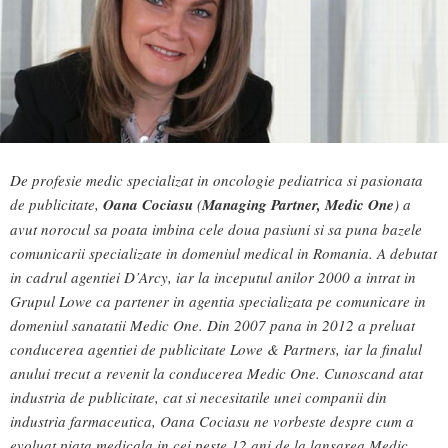
De profesie medic specializat in oncologie pediatrica si pasionata
de publicitate,
Oana Cociasu
(
Managing Partner, Medic One
) a
avut norocul sa poata imbina cele doua pasiuni si sa puna bazele
comunicarii specializate in domeniul medical in Romania. A debutat
in cadrul agentiei D’Arcy, iar la inceputul anilor 2000 a intrat in
Grupul Lowe ca partener in agentia specializata pe comunicare in
domeniul sanatatii Medic One. Din 2007 pana in 2012 a preluat
conducerea agentiei de publicitate Lowe & Partners, iar la finalul
anului trecut a revenit la conducerea Medic One. Cunoscand atat
industria de publicitate, cat si necesitatile unei companii din
industria farmaceutica, Oana Cociasu ne vorbeste despre cum a
evoluat piata medicala in cei peste 12 ani de la lansarea Medic