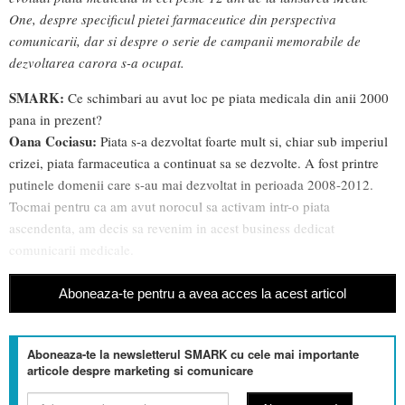
One, despre specificul pietei farmaceutice din perspectiva
comunicarii, dar si despre o serie de campanii memorabile de
dezvoltarea carora s-a ocupat.
SMARK:
Ce schimbari au avut loc pe piata medicala din anii 2000
pana in prezent?
Oana Cociasu:
Piata s-a dezvoltat foarte mult si, chiar sub imperiul
crizei, piata farmaceutica a continuat sa se dezvolte. A fost printre
putinele domenii care s-au mai dezvoltat in perioada 2008-2012.
Tocmai pentru ca am avut norocul sa activam intr-o piata
ascendenta, am decis sa revenim in acest business dedicat
comunicarii medicale.
Aboneaza-te pentru a avea acces la acest articol
Aboneaza-te la newsletterul SMARK cu cele mai importante
articole despre marketing si comunicare