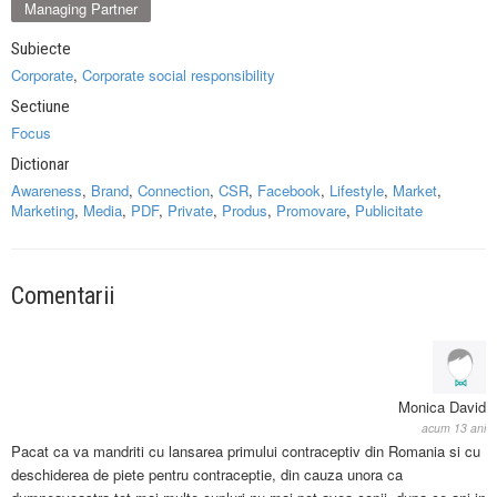
Managing Partner
Subiecte
Corporate
,
Corporate social responsibility
Sectiune
Focus
Dictionar
Awareness
,
Brand
,
Connection
,
CSR
,
Facebook
,
Lifestyle
,
Market
,
Marketing
,
Media
,
PDF
,
Private
,
Produs
,
Promovare
,
Publicitate
Comentarii
Monica David
acum 13 ani
Pacat ca va mandriti cu lansarea primului contraceptiv din Romania si cu
deschiderea de piete pentru contraceptie, din cauza unora ca