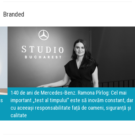
Branded
140 de ani de Mercedes-Benz. Ramona Pîrlog: Cel mai
important „test al timpului” este să inovăm constant, dar
cu aceeași responsabilitate față de oameni, siguranță și
calitate