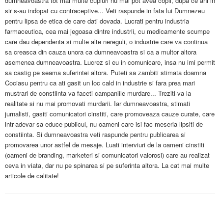
dumneavoastra tot mai multe cupluri nu mai pot avea copii, dupa ce ani in
sir s-au indopat cu contraceptive... Veti raspunde in fata lui Dumnezeu
pentru lipsa de etica de care dati dovada. Lucrati pentru industria
farmaceutica, cea mai jegoasa dintre industrii, cu medicamente scumpe
care dau dependenta si multe alte nereguli, o industrie care va continua
sa creasca din cauza unora ca dumneavoastra si ca a multor altora
asemenea dumneavoastra. Lucrez si eu in comunicare, insa nu imi permit
sa castig pe seama suferintei altora. Puteti sa zambiti stimata doamna
Cociasu pentru ca ati gasit un loc cald in industrie si fara prea mari
mustrari de constiinta va faceti campaniile murdare... Treziti-va la
realitate si nu mai promovati murdarii. Iar dumneavoastra, stimati
jurnalisti, gasiti comunicatori cinstiti, care promoveaza cauze curate, care
intr-adevar sa educe publicul, nu oameni care isi fac meseria lipsiti de
constiinta. Si dumneavoastra veti raspunde pentru publicarea si
promovarea unor astfel de mesaje. Luati interviuri de la oameni cinstiti
(oameni de branding, marketeri si comunicatori valorosi) care au realizat
ceva in viata, dar nu pe spinarea si pe suferinta altora. La cat mai multe
articole de calitate!