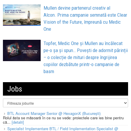
Mullen devine partenerul creativ al
Alcon. Prima campanie semnată este Clear
Vision of the Future, împreună cu Medic
One
Topfer, Medic One și Mullen au încălecat
pe-o șa și spun… Povești de adormit părinții
– o colecție de mituri despre îngrijirea
copiilor dezbătute printr-o campanie de
basm
Jobs
BTL Account Manager Senior @ HexagonX (București)
Rolul ăsta se măsoară în ce nu se vede: proiectele care ies bine pentru
că...
[detalii]
Specialist Implementare BTL / Field Implementation Specialist @