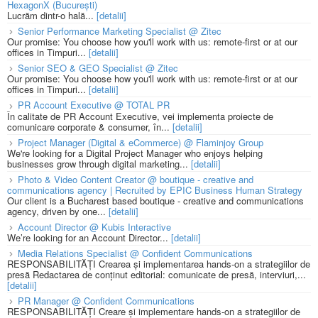
HexagonX (București)
Lucrăm dintr-o hală...
[detalii]
Senior Performance Marketing Specialist @ Zitec
Our promise: You choose how you'll work with us: remote-first or at our
offices in Timpuri...
[detalii]
Senior SEO & GEO Specialist @ Zitec
Our promise: You choose how you'll work with us: remote-first or at our
offices in Timpuri...
[detalii]
PR Account Executive @ TOTAL PR
În calitate de PR Account Executive, vei implementa proiecte de
comunicare corporate & consumer, în...
[detalii]
Project Manager (Digital & eCommerce) @ Flaminjoy Group
We're looking for a Digital Project Manager who enjoys helping
businesses grow through digital marketing...
[detalii]
Photo & Video Content Creator @ boutique - creative and
communications agency | Recruited by EPIC Business Human Strategy
Our client is a Bucharest based boutique - creative and communications
agency, driven by one...
[detalii]
Account Director @ Kubis Interactive
We’re looking for an Account Director...
[detalii]
Media Relations Specialist @ Confident Communications
RESPONSABILITĂȚI Crearea și implementarea hands-on a strategiilor de
presă Redactarea de conținut editorial: comunicate de presă, interviuri,...
[detalii]
PR Manager @ Confident Communications
RESPONSABILITĂȚI Creare și implementare hands-on a strategiilor de