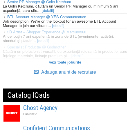
Senior PR Manager @ Golin Ketchum
La Golin Ketchum, căutăm un Senior PR Manager cu minimum 5 ani
experiență, care știe...
[detalii]
BTL Account Manager @ YES Communication
Job description: We're on the lookout for an awesome BTL Account
Manager to join our vibrant...
[detalii]
3D Artist – Shopper Experience @ Mercury360
Ai cel puțin 7 ani experiență în zona de BTL (evenimente, activări,
standuri și plasări...
[detalii]
Specialist Productie @ Godmother
Căutăm un profesionist versatil, cu experiență relevantă în producție, care
înțelege materiale, finisaje premium și...
[detalii]
vezi toate joburile
Adauga anunt de recrutare
Catalog IQads
Ghost Agency
Publicitate
Confident Communications