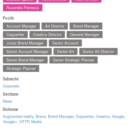
Ruxandra Petrescu
Pozitii
Account Manager
Art Director
Brand Manager
Copywriter
Creative Director
General Manager
Junior Brand Manager
Senior Account
Senior Account Manager
Senior Art
Senior Art Director
Senior Brand Manager
Senior Strategic Planner
Strategic Planner
Subiecte
Corporate
Sectiune
News
Dictionar
Augmented reality
,
Brand
,
Brand Manager
,
Copywriter
,
Creative
,
Google
,
Google+
,
HTTP
,
Media