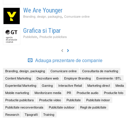
We Are Younger
,
Branding, design, packaging
Comunicare online
Grafica si Tipar
,
Publicitate
Productie publicitara
Adauga prezentare de companie
Branding, design, packaging
Comunicare online
Consultanta de marketing
Content Marketing
Dezvoltare web
Employer Branding
Evenimente / BTL
Experiential Marketing
Gaming
Interactive Retail
Marketing direct
Media
Mobile marketing
Monitorizare media
PR
Productie audio
Productie foto
Productie publicitara
Productie video
Publicitate
Publicitate indoor
Publicitate neconventionala
Publicitate outdoor
Regii de publicitate
Research
Tipografii
Training