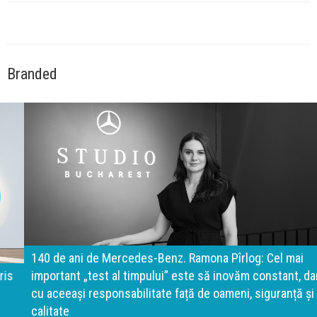
Branded
140 de ani de Mercedes-Benz. Ramona Pîrlog: Cel mai
important „test al timpului” este să inovăm constant, dar
cu aceeași responsabilitate față de oameni, siguranță și
calitate