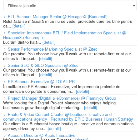
BTL Account Manager Senior @ HexagonX (București)
Rolul ăsta se măsoară în ce nu se vede: proiectele care ies bine pentru
că...
[detalii]
Specialist Implementare BTL / Field Implementation Specialist @
HexagonX (București)
Lucrăm dintr-o hală...
[detalii]
Senior Performance Marketing Specialist @ Zitec
Our promise: You choose how you'll work with us: remote-first or at our
offices in Timpuri...
[detalii]
Senior SEO & GEO Specialist @ Zitec
Our promise: You choose how you'll work with us: remote-first or at our
offices in Timpuri...
[detalii]
PR Account Executive @ TOTAL PR
În calitate de PR Account Executive, vei implementa proiecte de
comunicare corporate & consumer, în...
[detalii]
Project Manager (Digital & eCommerce) @ Flaminjoy Group
We're looking for a Digital Project Manager who enjoys helping
businesses grow through digital marketing...
[detalii]
Photo & Video Content Creator @ boutique - creative and
communications agency | Recruited by EPIC Business Human Strategy
Our client is a Bucharest based boutique - creative and communications
agency, driven by one...
[detalii]
Account Director @ Kubis Interactive
We’re looking for an Account Director...
[detalii]