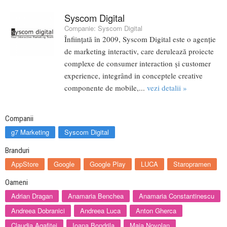
Syscom Digital
Companie:
Syscom Digital
Înființată în 2009, Syscom Digital este o agenție
de marketing interactiv, care derulează proiecte
complexe de consumer interaction și customer
experience, integrând in conceptele creative
componente de mobile,...
vezi detalii »
Companii
g7 Marketing
Syscom Digital
Branduri
AppStore
Google
Google Play
LUCA
Staropramen
Oameni
Adrian Dragan
Anamaria Benchea
Anamaria Constantinescu
Andreea Dobranici
Andreea Luca
Anton Gherca
Claudia Agafitei
Ioana Bondrila
Maia Novolan