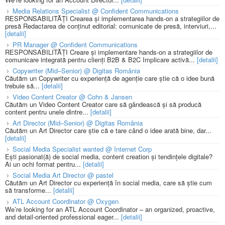
Media Relations Specialist @ Confident Communications
RESPONSABILITĂȚI Crearea și implementarea hands-on a strategiilor de
presă Redactarea de conținut editorial: comunicate de presă, interviuri,...
[detalii]
PR Manager @ Confident Communications
RESPONSABILITĂȚI Creare și implementare hands-on a strategiilor de
comunicare integrată pentru clienți B2B & B2C Implicare activă...
[detalii]
Copywriter (Mid–Senior) @ Digitas România
Căutăm un Copywriter cu experiență de agenție care știe că o idee bună
trebuie să...
[detalii]
Video Content Creator @ Cohn & Jansen
Căutăm un Video Content Creator care să gândească și să producă
content pentru unele dintre...
[detalii]
Art Director (Mid–Senior) @ Digitas România
Căutăm un Art Director care știe că e tare când o idee arată bine, dar...
[detalii]
Social Media Specialist wanted @ Internet Corp
Ești pasionat(ă) de social media, content creation și tendințele digitale?
Ai un ochi format pentru...
[detalii]
Social Media Art Director @ pastel
Căutăm un Art Director cu experiență în social media, care să știe cum
să transforme...
[detalii]
ATL Account Coordinator @ Oxygen
We’re looking for an ATL Account Coordinator – an organized, proactive,
and detail-oriented professional eager...
[detalii]