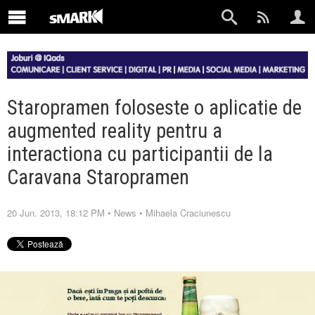
Staropramen foloseste o aplicatie de
augmented reality pentru a
interactiona cu participantii de la
Caravana Staropramen
20 Jun. 2013, 18:12 PM
•
News
•
Mihaela Craciunescu