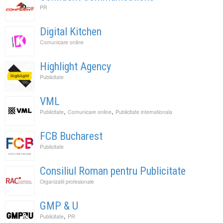
PR
Digital Kitchen
Comunicare online
Highlight Agency
Publicitate
VML
,
,
Publicitate
Comunicare online
Publicitate internationala
FCB Bucharest
Publicitate
Consiliul Roman pentru Publicitate
Organizatii profesionale
GMP & U
,
Publicitate
PR