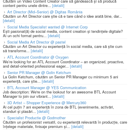
Căutăm un Video Content Creator care să gândească și să producă
content pentru unele dintre...
[detalii]
Art Director (Mid–Senior) @ Digitas România
Căutăm un Art Director care știe că e tare când o idee arată bine, dar...
[detalii]
Social Media Specialist wanted @ Internet Corp
Ești pasionat(ă) de social media, content creation și tendințele digitale?
Ai un ochi format pentru...
[detalii]
Social Media Art Director @ pastel
Căutăm un Art Director cu experiență în social media, care să știe cum
să transforme...
[detalii]
ATL Account Coordinator @ Oxygen
We’re looking for an ATL Account Coordinator – an organized, proactive,
and detail-oriented professional eager...
[detalii]
Senior PR Manager @ Golin Ketchum
La Golin Ketchum, căutăm un Senior PR Manager cu minimum 5 ani
experiență, care știe...
[detalii]
BTL Account Manager @ YES Communication
Job description: We're on the lookout for an awesome BTL Account
Manager to join our vibrant...
[detalii]
3D Artist – Shopper Experience @ Mercury360
Ai cel puțin 7 ani experiență în zona de BTL (evenimente, activări,
standuri și plasări...
[detalii]
Specialist Productie @ Godmother
Căutăm un profesionist versatil, cu experiență relevantă în producție, care
înțelege materiale, finisaje premium și...
[detalii]