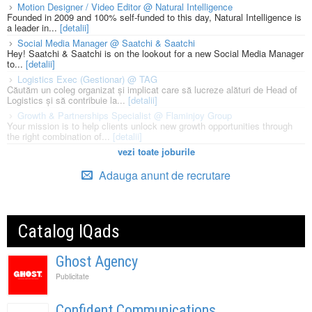
Motion Designer / Video Editor @ Natural Intelligence
Founded in 2009 and 100% self-funded to this day, Natural Intelligence is
a leader in...
[detalii]
Social Media Manager @ Saatchi & Saatchi
Hey! Saatchi & Saatchi is on the lookout for a new Social Media Manager
to...
[detalii]
Logistics Exec (Gestionar) @ TAG
Căutăm un coleg organizat și implicat care să lucreze alături de Head of
Logistics și să contribuie la...
[detalii]
Growth & Partnerships Specialist @ Flaminjoy Group
Your mission is to help clients unlock new growth opportunities through
the right combination of...
[detalii]
vezi toate joburile
Adauga anunt de recrutare
Catalog IQads
Ghost Agency
Publicitate
Confident Communications