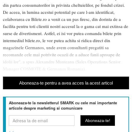
din partea consumatorilor in privinta cheltuielilor, pe fondul crizei.
De aceea, in lumina acestui potential pe care l-am identificat,
colaborarea cu Bilete.ro a venit ca un pas firesc, din dorinta de a
facilita pentru toti clientii nostri accesul la o gama cat mai extinsa de
surse de divertisment. Astfel, ei isi vor putea comanda bilete prin
intermediul bilete.ro, le vor putea achita si ridica direct din
magazinele Germanos, unde avem consultanti pregatiti sa
recomande cele mai potrivite ocazii de a aduce fanii aproape de
idolii lor", a spus Alexandru Munteanu (Sales Operations Senior
Manager COSMOTE & Germanos Romania).
Aboneaza-te pentru a avea acces la acest articol
Aboneaza-te la newsletterul SMARK cu cele mai importante
articole despre marketing si comunicare