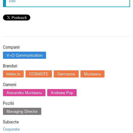
Info
Companii
V+O Communication
Branduri
bilete.ro
COSMOTE
Germanos
Munteanu
Oameni
Alexandru Munteanu
Andreea Pop
Pozitii
Managing Director
Subiecte
Corporate