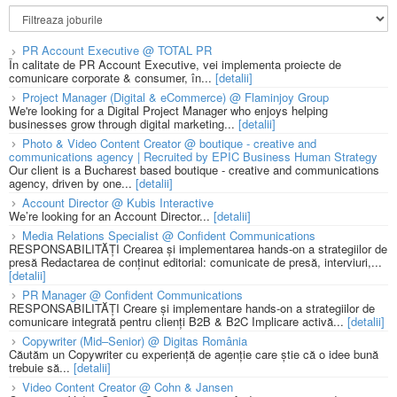
PR Account Executive @ TOTAL PR
În calitate de PR Account Executive, vei implementa proiecte de
comunicare corporate & consumer, în...
[detalii]
Project Manager (Digital & eCommerce) @ Flaminjoy Group
We're looking for a Digital Project Manager who enjoys helping
businesses grow through digital marketing...
[detalii]
Photo & Video Content Creator @ boutique - creative and
communications agency | Recruited by EPIC Business Human Strategy
Our client is a Bucharest based boutique - creative and communications
agency, driven by one...
[detalii]
Account Director @ Kubis Interactive
We’re looking for an Account Director...
[detalii]
Media Relations Specialist @ Confident Communications
RESPONSABILITĂȚI Crearea și implementarea hands-on a strategiilor de
presă Redactarea de conținut editorial: comunicate de presă, interviuri,...
[detalii]
PR Manager @ Confident Communications
RESPONSABILITĂȚI Creare și implementare hands-on a strategiilor de
comunicare integrată pentru clienți B2B & B2C Implicare activă...
[detalii]
Copywriter (Mid–Senior) @ Digitas România
Căutăm un Copywriter cu experiență de agenție care știe că o idee bună
trebuie să...
[detalii]
Video Content Creator @ Cohn & Jansen