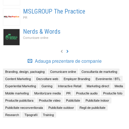
MSLGROUP The Practice
PR
Nerds & Words
Comunicare online
Adauga prezentare de companie
Branding, design, packaging
Comunicare online
Consultanta de marketing
Content Marketing
Dezvoltare web
Employer Branding
Evenimente / BTL
Experiential Marketing
Gaming
Interactive Retail
Marketing direct
Media
Mobile marketing
Monitorizare media
PR
Productie audio
Productie foto
Productie publicitara
Productie video
Publicitate
Publicitate indoor
Publicitate neconventionala
Publicitate outdoor
Regii de publicitate
Research
Tipografii
Training