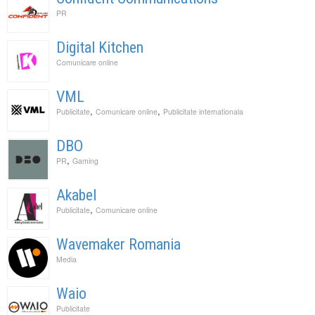
PR
Digital Kitchen
Comunicare online
VML
,
,
Publicitate
Comunicare online
Publicitate internationala
DBO
,
PR
Gaming
Akabel
,
Publicitate
Comunicare online
Wavemaker Romania
Media
Waio
Publicitate