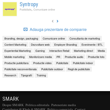
Syntropy
,
Publicitate
Comunicare online
Adauga prezentare de companie
Branding, design, packaging
Comunicare online
Consultanta de marketing
Content Marketing
Dezvoltare web
Employer Branding
Evenimente / BTL
Experiential Marketing
Gaming
Interactive Retail
Marketing direct
Media
Mobile marketing
Monitorizare media
PR
Productie audio
Productie foto
Productie publicitara
Productie video
Publicitate
Publicitate indoor
Publicitate neconventionala
Publicitate outdoor
Regii de publicitate
Research
Tipografii
Training
SMARK
Despre SMARK
Politica editoriala
Parteneriate media
Contributor @ IQads & SMARK
Politica comerciala
Contact