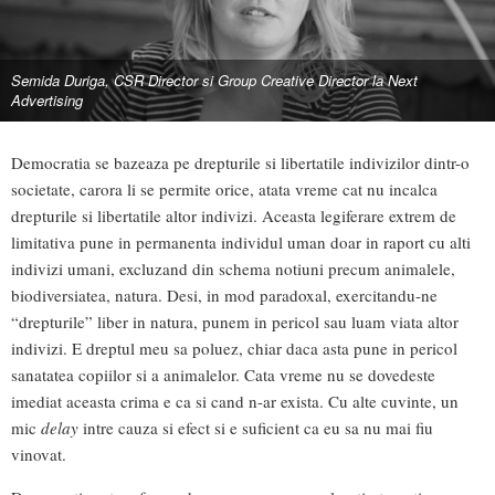
Semida Duriga, CSR Director si Group Creative Director la Next
Advertising
Democratia se bazeaza pe drepturile si libertatile indivizilor dintr-o
societate, carora li se permite orice, atata vreme cat nu incalca
drepturile si libertatile altor indivizi. Aceasta legiferare extrem de
limitativa pune in permanenta individul uman doar in raport cu alti
indivizi umani, excluzand din schema notiuni precum animalele,
biodiversiatea, natura. Desi, in mod paradoxal, exercitandu-ne
“drepturile” liber in natura, punem in pericol sau luam viata altor
indivizi. E dreptul meu sa poluez, chiar daca asta pune in pericol
sanatatea copiilor si a animalelor. Cata vreme nu se dovedeste
imediat aceasta crima e ca si cand n-ar exista. Cu alte cuvinte, un
mic
delay
intre cauza si efect si e suficient ca eu sa nu mai fiu
vinovat.