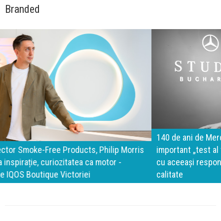
Branded
140 de ani de Mercedes-Benz. Ramona Pîrlog: Cel mai
important „test al timpului” este să inovăm constant, dar
cu aceeași responsabilitate față de oameni, siguranță și
calitate