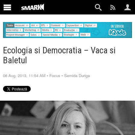
Ecologia si Democratia – Vaca si
Baletul
06 Aug. 2013, 11:54 AM
•
Focus
•
Semida Duriga