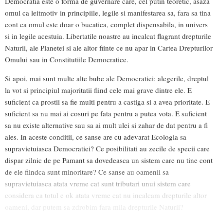
Democratia este o forma de guvernare care, cel putin teoretic, asaza
omul ca leitmotiv in principiile, legile si manifestarea sa, fara sa tina
cont ca omul este doar o bucatica, complet dispensabila, in univers
si in legile acestuia. Libertatile noastre au incalcat flagrant drepturile
Naturii, ale Planetei si ale altor fiinte ce nu apar in Cartea Drepturilor
Omului sau in Constitutiile Democratice.
Si apoi, mai sunt multe alte bube ale Democratiei: alegerile, dreptul
la vot si principiul majoritatii fiind cele mai grave dintre ele. E
suficient ca prostii sa fie multi pentru a castiga si a avea prioritate. E
suficient sa nu mai ai cosuri pe fata pentru a putea vota. E suficient
sa nu existe alternative sau sa ai mult ulei si zahar de dat pentru a fi
ales. In aceste conditii, ce sanse are cu adevarat Ecologia sa
supravietuiasca Democratiei? Ce posibilitati au zecile de specii care
dispar zilnic de pe Pamant sa dovedeasca un sistem care nu tine cont
de ele fiindca sunt minoritare? Ce sanse au oamenii sa
supravietuiasca atata vreme cat sunt tributari unui sistem care
considera ca totul e ok atata vreme cat nu incalcam drepturile altor
oameni, dar putem sa zdrobim fara mila drepturile Naturii?