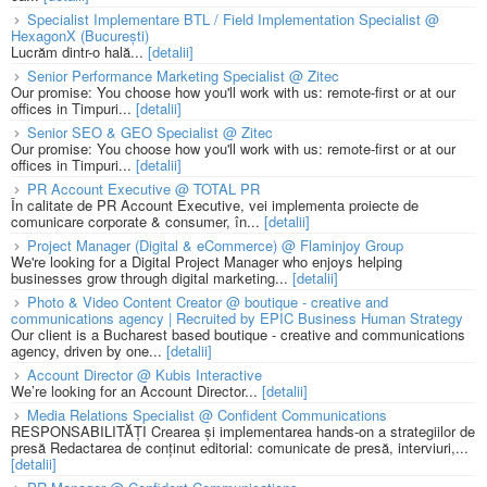
Specialist Implementare BTL / Field Implementation Specialist @
HexagonX (București)
Lucrăm dintr-o hală...
[detalii]
Senior Performance Marketing Specialist @ Zitec
Our promise: You choose how you'll work with us: remote-first or at our
offices in Timpuri...
[detalii]
Senior SEO & GEO Specialist @ Zitec
Our promise: You choose how you'll work with us: remote-first or at our
offices in Timpuri...
[detalii]
PR Account Executive @ TOTAL PR
În calitate de PR Account Executive, vei implementa proiecte de
comunicare corporate & consumer, în...
[detalii]
Project Manager (Digital & eCommerce) @ Flaminjoy Group
We're looking for a Digital Project Manager who enjoys helping
businesses grow through digital marketing...
[detalii]
Photo & Video Content Creator @ boutique - creative and
communications agency | Recruited by EPIC Business Human Strategy
Our client is a Bucharest based boutique - creative and communications
agency, driven by one...
[detalii]
Account Director @ Kubis Interactive
We’re looking for an Account Director...
[detalii]
Media Relations Specialist @ Confident Communications
RESPONSABILITĂȚI Crearea și implementarea hands-on a strategiilor de
presă Redactarea de conținut editorial: comunicate de presă, interviuri,...
[detalii]