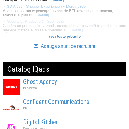
3D Artist – Shopper Experience @ Mercury360
Ai cel puțin 7 ani experiență în zona de BTL (evenimente, activări,
standuri și plasări...
[detalii]
Specialist Productie @ Godmother
Căutăm un profesionist versatil, cu experiență relevantă în producție, care
înțelege materiale, finisaje premium și...
[detalii]
vezi toate joburile
Adauga anunt de recrutare
Catalog IQads
Ghost Agency
Publicitate
Confident Communications
PR
Digital Kitchen
Comunicare online