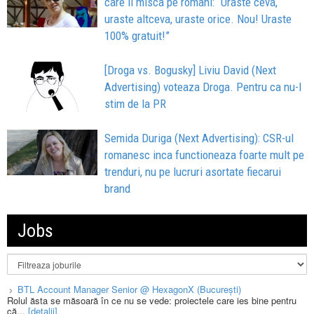
care ii misca pe romani: “Uraste ceva,
uraste altceva, uraste orice. Nou! Uraste
100% gratuit!”
[Droga vs. Bogusky] Liviu David (Next
Advertising) voteaza Droga. Pentru ca nu-l
stim de la PR
Semida Duriga (Next Advertising): CSR-ul
romanesc inca functioneaza foarte mult pe
trenduri, nu pe lucruri asortate fiecarui
brand
Jobs
BTL Account Manager Senior @ HexagonX (București)
Rolul ăsta se măsoară în ce nu se vede: proiectele care ies bine pentru
că...
[detalii]