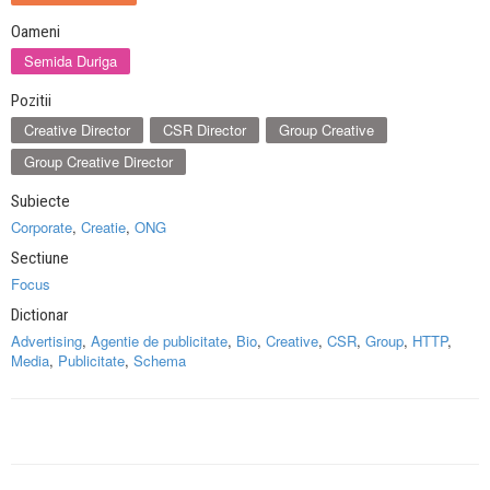
Oameni
Semida Duriga
Pozitii
Creative Director
CSR Director
Group Creative
Group Creative Director
Subiecte
Corporate
,
Creatie
,
ONG
Sectiune
Focus
Dictionar
Advertising
,
Agentie de publicitate
,
Bio
,
Creative
,
CSR
,
Group
,
HTTP
,
Media
,
Publicitate
,
Schema