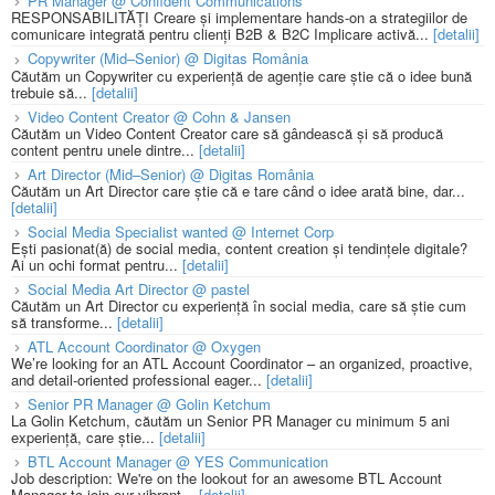
PR Manager @ Confident Communications
RESPONSABILITĂȚI Creare și implementare hands-on a strategiilor de
comunicare integrată pentru clienți B2B & B2C Implicare activă...
[detalii]
Copywriter (Mid–Senior) @ Digitas România
Căutăm un Copywriter cu experiență de agenție care știe că o idee bună
trebuie să...
[detalii]
Video Content Creator @ Cohn & Jansen
Căutăm un Video Content Creator care să gândească și să producă
content pentru unele dintre...
[detalii]
Art Director (Mid–Senior) @ Digitas România
Căutăm un Art Director care știe că e tare când o idee arată bine, dar...
[detalii]
Social Media Specialist wanted @ Internet Corp
Ești pasionat(ă) de social media, content creation și tendințele digitale?
Ai un ochi format pentru...
[detalii]
Social Media Art Director @ pastel
Căutăm un Art Director cu experiență în social media, care să știe cum
să transforme...
[detalii]
ATL Account Coordinator @ Oxygen
We’re looking for an ATL Account Coordinator – an organized, proactive,
and detail-oriented professional eager...
[detalii]
Senior PR Manager @ Golin Ketchum
La Golin Ketchum, căutăm un Senior PR Manager cu minimum 5 ani
experiență, care știe...
[detalii]
BTL Account Manager @ YES Communication
Job description: We're on the lookout for an awesome BTL Account
Manager to join our vibrant...
[detalii]