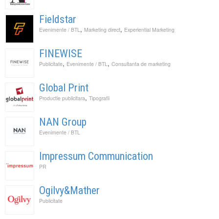
Fieldstar
,
,
Evenimente / BTL
Marketing direct
Experiential Marketing
FINEWISE
,
,
Publicitate
Evenimente / BTL
Consultanta de marketing
Global Print
,
Productie publicitara
Tipografii
NAN Group
Evenimente / BTL
Impressum Communication
PR
Ogilvy&Mather
Publicitate