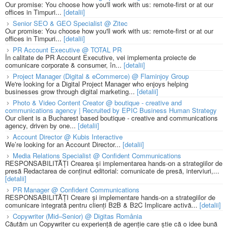
Our promise: You choose how you'll work with us: remote-first or at our
offices in Timpuri...
[detalii]
Senior SEO & GEO Specialist @ Zitec
Our promise: You choose how you'll work with us: remote-first or at our
offices in Timpuri...
[detalii]
PR Account Executive @ TOTAL PR
În calitate de PR Account Executive, vei implementa proiecte de
comunicare corporate & consumer, în...
[detalii]
Project Manager (Digital & eCommerce) @ Flaminjoy Group
We're looking for a Digital Project Manager who enjoys helping
businesses grow through digital marketing...
[detalii]
Photo & Video Content Creator @ boutique - creative and
communications agency | Recruited by EPIC Business Human Strategy
Our client is a Bucharest based boutique - creative and communications
agency, driven by one...
[detalii]
Account Director @ Kubis Interactive
We’re looking for an Account Director...
[detalii]
Media Relations Specialist @ Confident Communications
RESPONSABILITĂȚI Crearea și implementarea hands-on a strategiilor de
presă Redactarea de conținut editorial: comunicate de presă, interviuri,...
[detalii]
PR Manager @ Confident Communications
RESPONSABILITĂȚI Creare și implementare hands-on a strategiilor de
comunicare integrată pentru clienți B2B & B2C Implicare activă...
[detalii]
Copywriter (Mid–Senior) @ Digitas România
Căutăm un Copywriter cu experiență de agenție care știe că o idee bună