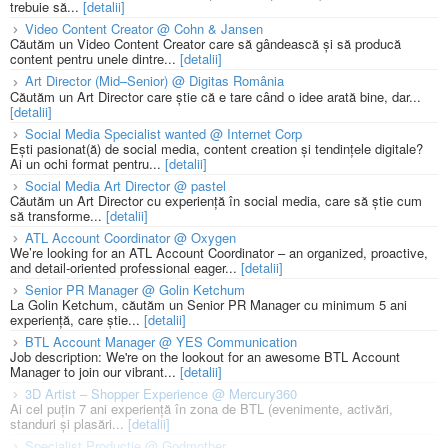
trebuie să...
[detalii]
Video Content Creator @ Cohn & Jansen
Căutăm un Video Content Creator care să gândească și să producă
content pentru unele dintre...
[detalii]
Art Director (Mid–Senior) @ Digitas România
Căutăm un Art Director care știe că e tare când o idee arată bine, dar...
[detalii]
Social Media Specialist wanted @ Internet Corp
Ești pasionat(ă) de social media, content creation și tendințele digitale?
Ai un ochi format pentru...
[detalii]
Social Media Art Director @ pastel
Căutăm un Art Director cu experiență în social media, care să știe cum
să transforme...
[detalii]
ATL Account Coordinator @ Oxygen
We’re looking for an ATL Account Coordinator – an organized, proactive,
and detail-oriented professional eager...
[detalii]
Senior PR Manager @ Golin Ketchum
La Golin Ketchum, căutăm un Senior PR Manager cu minimum 5 ani
experiență, care știe...
[detalii]
BTL Account Manager @ YES Communication
Job description: We're on the lookout for an awesome BTL Account
Manager to join our vibrant...
[detalii]
3D Artist – Shopper Experience @ Mercury360
Ai cel puțin 7 ani experiență în zona de BTL (evenimente, activări,
standuri și plasări...
[detalii]
Specialist Productie @ Godmother