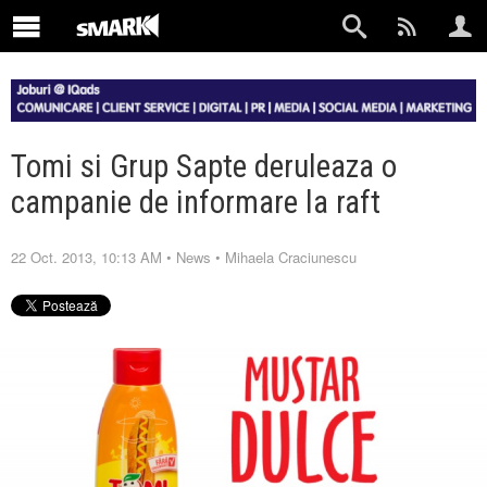
Tomi si Grup Sapte deruleaza o
campanie de informare la raft
22 Oct. 2013, 10:13 AM
•
News
•
Mihaela Craciunescu