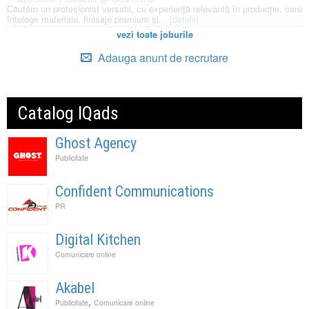
Căutăm un profesionist versatil, cu experiență relevantă în producție, care
înțelege materiale, finisaje premium și...
[detalii]
vezi toate joburile
Adauga anunt de recrutare
Catalog IQads
Ghost Agency
Publicitate
Confident Communications
PR
Digital Kitchen
Comunicare online
Akabel
,
Publicitate
Comunicare online