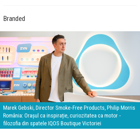
Branded
140 de ani de Mercedes-Benz. Ramona Pîrlog: Cel mai
important „test al timpului” este să inovăm constant, dar
cu aceeași responsabilitate față de oameni, siguranță și
calitate