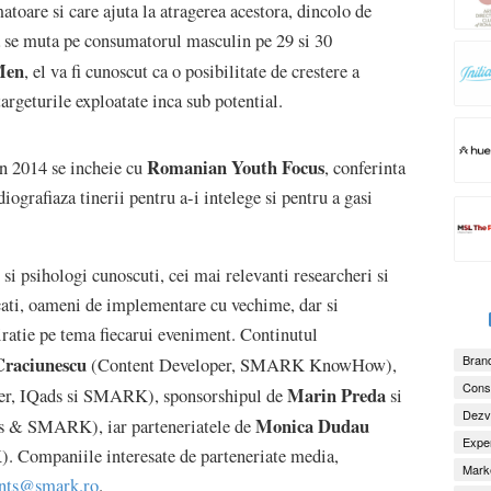
atoare si care ajuta la atragerea acestora, dincolo de
ia se muta pe consumatorul masculin pe 29 si 30
Men
, el va fi cunoscut ca o posibilitate de crestere a
targeturile exploatate inca sub potential.
Romanian Youth Focus
2014 se incheie cu
, conferinta
iografiaza tinerii pentru a-i intelege si pentru a gasi
i si psihologi cunoscuti, cei mai relevanti researcheri si
icati, oameni de implementare cu vechime, dar si
iratie pe tema fiecarui eveniment. Continutul
Craciunescu
Brand
(Content Developer, SMARK KnowHow),
Consu
Marin Preda
er, IQads si SMARK), sponsorshipul de
si
Dezv
Monica Dudau
s & SMARK), iar parteneriatele de
Exper
 Companiile interesate de parteneriate media,
Marke
nts@smark.ro
.