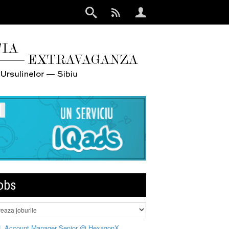
obs
L Account Manager Senior @ HexagonX