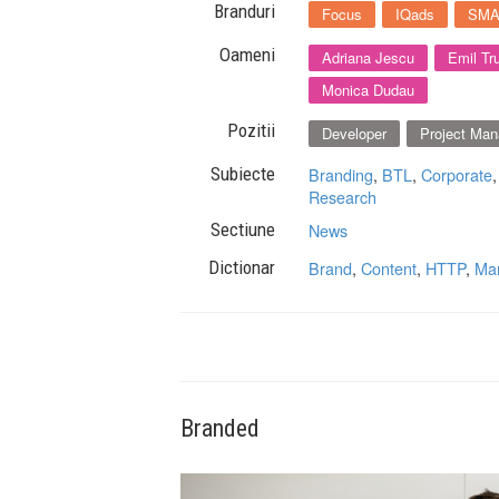
Branduri
Focus
IQads
SM
Oameni
Adriana Jescu
Emil Tr
Monica Dudau
Pozitii
Developer
Project Man
Subiecte
Branding
,
BTL
,
Corporate
Research
Sectiune
News
Dictionar
Brand
,
Content
,
HTTP
,
Mar
Branded