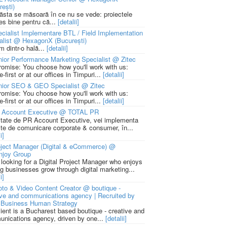
rești)
 ăsta se măsoară în ce nu se vede: proiectele
ies bine pentru că...
[detalii]
cialist Implementare BTL / Field Implementation
alist @ HexagonX (București)
m dintr-o hală...
[detalii]
ior Performance Marketing Specialist @ Zitec
romise: You choose how you'll work with us:
-first or at our offices in Timpuri...
[detalii]
nior SEO & GEO Specialist @ Zitec
romise: You choose how you'll work with us:
-first or at our offices in Timpuri...
[detalii]
 Account Executive @ TOTAL PR
litate de PR Account Executive, vei implementa
cte de comunicare corporate & consumer, în...
i]
ject Manager (Digital & eCommerce) @
njoy Group
 looking for a Digital Project Manager who enjoys
ng businesses grow through digital marketing...
i]
to & Video Content Creator @ boutique -
ive and communications agency | Recruited by
Business Human Strategy
lient is a Bucharest based boutique - creative and
nications agency, driven by one...
[detalii]