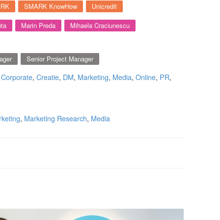
ARK
SMARK KnowHow
Unicredit
uta
Marin Preda
Mihaela Craciunescu
ager
Senior Project Manager
,
Corporate
,
Creatie
,
DM
,
Marketing
,
Media
,
Online
,
PR
,
keting
,
Marketing Research
,
Media