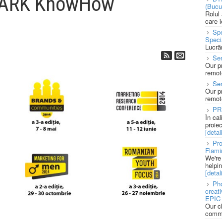
SMARK KnowHow
(Bucu
Rolul
care 
Spe
Speci
Lucră
Sen
Our p
remote
Se
Our p
remote
PR
În ca
proie
[detali
Pro
Flami
We're
helpi
[detali
Pho
creat
EPIC 
Our c
commu