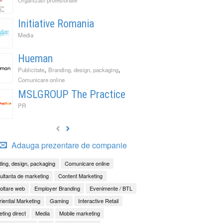
Initiative Romania
Media
Hueman
,
,
Publicitate
Branding, design, packaging
Comunicare online
MSLGROUP The Practice
PR
Adauga prezentare de companie
ing, design, packaging
Comunicare online
ltanta de marketing
Content Marketing
oltare web
Employer Branding
Evenimente / BTL
iential Marketing
Gaming
Interactive Retail
ting direct
Media
Mobile marketing