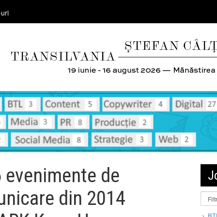
uri
6 evenimente de
J
unicare din 2014
BT