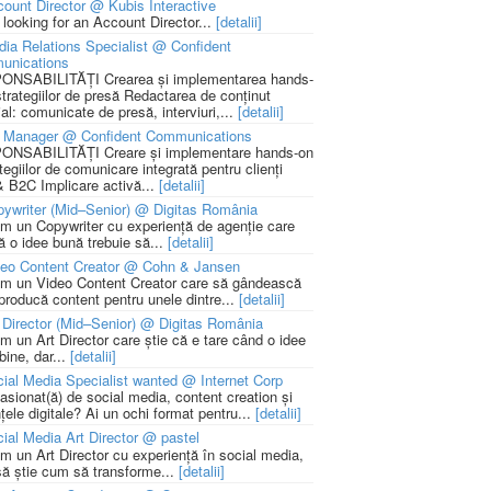
ount Director @ Kubis Interactive
 looking for an Account Director...
[detalii]
ia Relations Specialist @ Confident
unications
NSABILITĂȚI Crearea și implementarea hands-
strategiilor de presă Redactarea de conținut
ial: comunicate de presă, interviuri,...
[detalii]
 Manager @ Confident Communications
NSABILITĂȚI Creare și implementare hands-on
tegiilor de comunicare integrată pentru clienți
 B2C Implicare activă...
[detalii]
ywriter (Mid–Senior) @ Digitas România
m un Copywriter cu experiență de agenție care
ă o idee bună trebuie să...
[detalii]
deo Content Creator @ Cohn & Jansen
m un Video Content Creator care să gândească
 producă content pentru unele dintre...
[detalii]
 Director (Mid–Senior) @ Digitas România
m un Art Director care știe că e tare când o idee
bine, dar...
[detalii]
ial Media Specialist wanted @ Internet Corp
pasionat(ă) de social media, content creation și
țele digitale? Ai un ochi format pentru...
[detalii]
ial Media Art Director @ pastel
m un Art Director cu experiență în social media,
să știe cum să transforme...
[detalii]