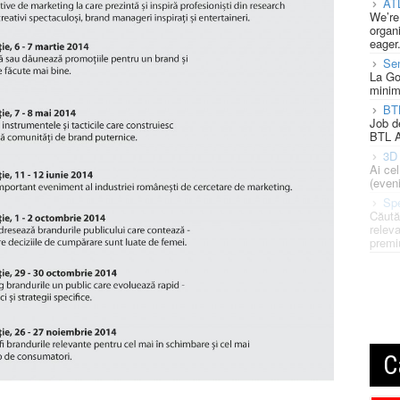
AT
We’re
organi
eager
Se
La Go
minim
BT
Job d
BTL A
3D 
Ai ce
(eveni
Spe
Căută
releva
premi
C