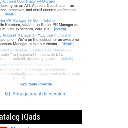
L Account Coordinator @ Oxygen
 looking for an ATL Account Coordinator – an
zed, proactive, and detail-oriented professional
...
[detalii]
nior PR Manager @ Golin Ketchum
lin Ketchum, căutăm un Senior PR Manager cu
um 5 ani experiență, care știe...
[detalii]
L Account Manager @ YES Communication
escription: We're on the lookout for an awesome
ccount Manager to join our vibrant...
[detalii]
Artist – Shopper Experience @ Mercury360
l puțin 7 ani experiență în zona de BTL
mente, activări, standuri și plasări...
[detalii]
cialist Productie @ Godmother
m un profesionist versatil, cu experiență
ntă în producție, care înțelege materiale, finisaje
um și...
[detalii]
vezi toate joburile
Adauga anunt de recrutare
atalog IQads