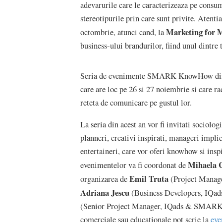
adevarurile care le caracterizeaza pe consum
stereotipurile prin care sunt privite. Atent
Marketing for 
octombrie, atunci cand, la
business-ului brandurilor, fiind unul dintre 
Seria de evenimente SMARK KnowHow din 
care are loc pe 26 si 27 noiembrie si care rad
reteta de comunicare pe gustul lor.
La seria din acest an vor fi invitati sociolog
planneri, creativi inspirati, manageri impl
entertaineri, care vor oferi knowhow si insp
Mihaela 
evenimentelor va fi coordonat de
Emil Truta
organizarea de
(Project Manag
Adriana Jescu
(Business Developers, IQad
(Senior Project Manager, IQads & SMARK).
comerciale sau educationale pot scrie la
eve