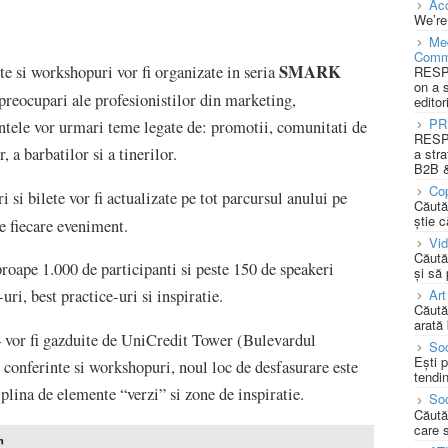
Acc
We’re
Med
Comm
SMARK
e si workshopuri vor fi organizate in seria
RESPO
on a 
preocupari ale profesionistilor din marketing,
editor
PR
ntele vor urmari teme legate de: promotii, comunitati de
RESPO
, a barbatilor si a tinerilor.
a stra
B2B &
Cop
 si bilete vor fi actualizate pe tot parcursul anului pe
Căută
știe c
de fiecare eveniment.
Vi
Căută
ape 1.000 de participanti si peste 150 de speakeri
și să
-uri, best practice-uri si inspiratie.
Art
Căută
arată 
r fi gazduite de UniCredit Tower (Bulevardul
Soc
Ești 
e conferinte si workshopuri, noul loc de desfasurare este
tendin
, plina de elemente “verzi” si zone de inspiratie.
Soc
Căută
care 