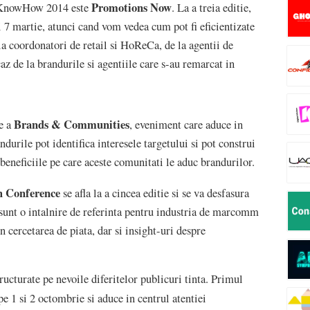
Promotions Now
 KnowHow 2014 este
. La a treia editie,
i 7 martie, atunci cand vom vedea cum pot fi eficientizate
 la coordonatori de retail si HoReCa, de la agentii de
az de la brandurile si agentiile care s-au remarcat in
Brands & Communities
ie a
, eveniment care aduce in
ndurile pot identifica interesele targetului si pot construi
beneficiile pe care aceste comunitati le aduc brandurilor.
h Conference
se afla la a cincea editie si se va desfasura
 sunt o intalnire de referinta pentru industria de marcomm
n cercetarea de piata, dar si insight-uri despre
cturate pe nevoile diferitelor publicuri tinta. Primul
 pe 1 si 2 octombrie si aduce in centrul atentiei