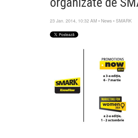
organizate de 
23 Jan. 2014, 10:32 AM
•
News
•
SMARK