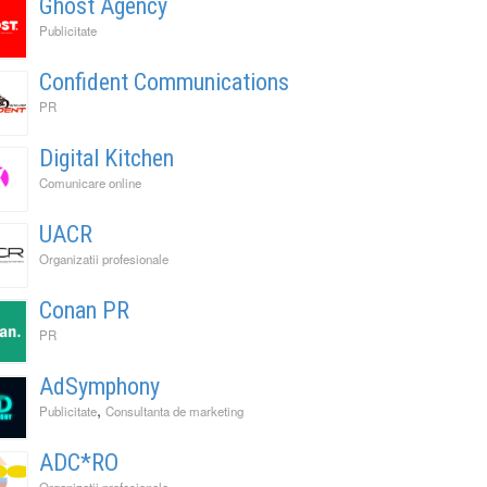
Ghost Agency
Publicitate
Confident Communications
PR
Digital Kitchen
Comunicare online
UACR
Organizatii profesionale
Conan PR
PR
AdSymphony
,
Publicitate
Consultanta de marketing
ADC*RO
Organizatii profesionale