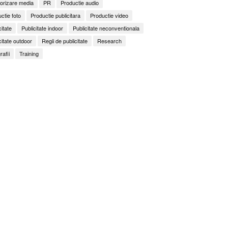
orizare media
PR
Productie audio
ctie foto
Productie publicitara
Productie video
citate
Publicitate indoor
Publicitate neconventionala
citate outdoor
Regii de publicitate
Research
rafii
Training