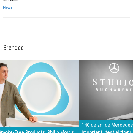
Sectiune
News
Branded
140 de ani de Mercedes-Benz. Ramona Pîrlog: Cel mai
important „test al timpului” este să inovăm constant, dar