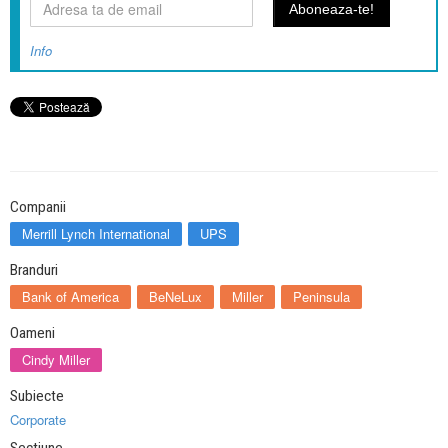
Info
Companii
Merrill Lynch International
UPS
Branduri
Bank of America
BeNeLux
Miller
Peninsula
Oameni
Cindy Miller
Subiecte
Corporate