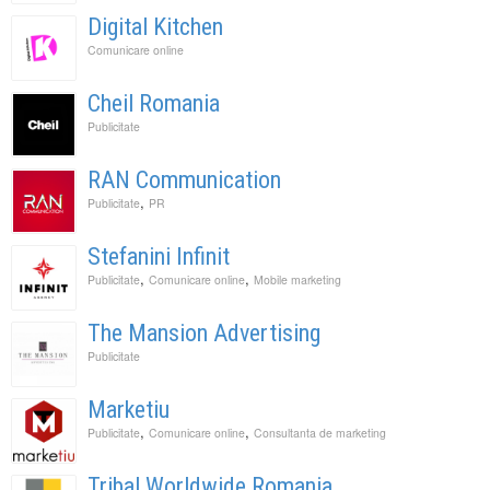
Digital Kitchen
Comunicare online
Cheil Romania
Publicitate
RAN Communication
,
Publicitate
PR
Stefanini Infinit
,
,
Publicitate
Comunicare online
Mobile marketing
The Mansion Advertising
Publicitate
Marketiu
,
,
Publicitate
Comunicare online
Consultanta de marketing
Tribal Worldwide Romania