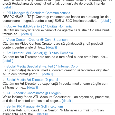
presă Redactarea de conținut editorial: comunicate de presă, interviuri,...
[detalii]
PR Manager @ Confident Communications
RESPONSABILITĂȚI Creare și implementare hands-on a strategiilor de
comunicare integrată pentru clienți B2B & B2C Implicare activă...
[detalii]
Copywriter (Mid–Senior) @ Digitas România
Căutăm un Copywriter cu experiență de agenție care știe că o idee bună
trebuie să...
[detalii]
Video Content Creator @ Cohn & Jansen
Căutăm un Video Content Creator care să gândească și să producă
content pentru unele dintre...
[detalii]
Art Director (Mid–Senior) @ Digitas România
Căutăm un Art Director care știe că e tare când o idee arată bine, dar...
[detalii]
Social Media Specialist wanted @ Internet Corp
Ești pasionat(ă) de social media, content creation și tendințele digitale?
Ai un ochi format pentru...
[detalii]
Social Media Art Director @ pastel
Căutăm un Art Director cu experiență în social media, care să știe cum
să transforme...
[detalii]
ATL Account Coordinator @ Oxygen
We’re looking for an ATL Account Coordinator – an organized, proactive,
and detail-oriented professional eager...
[detalii]
Senior PR Manager @ Golin Ketchum
La Golin Ketchum, căutăm un Senior PR Manager cu minimum 5 ani
experiență, care știe...
[detalii]