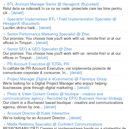
BTL Account Manager Senior @ HexagonX (București)
Rolul ăsta se măsoară în ce nu se vede: proiectele care ies bine pentru
că...
[detalii]
Specialist Implementare BTL / Field Implementation Specialist @
HexagonX (București)
Lucrăm dintr-o hală...
[detalii]
Senior Performance Marketing Specialist @ Zitec
Our promise: You choose how you'll work with us: remote-first or at our
offices in Timpuri...
[detalii]
Senior SEO & GEO Specialist @ Zitec
Our promise: You choose how you'll work with us: remote-first or at our
offices in Timpuri...
[detalii]
PR Account Executive @ TOTAL PR
În calitate de PR Account Executive, vei implementa proiecte de
comunicare corporate & consumer, în...
[detalii]
Project Manager (Digital & eCommerce) @ Flaminjoy Group
We're looking for a Digital Project Manager who enjoys helping
businesses grow through digital marketing...
[detalii]
Photo & Video Content Creator @ boutique - creative and
communications agency | Recruited by EPIC Business Human Strategy
Our client is a Bucharest based boutique - creative and communications
agency, driven by one...
[detalii]
Account Director @ Kubis Interactive
We’re looking for an Account Director...
[detalii]
Media Relations Specialist @ Confident Communications
RESPONSABILITĂȚI Crearea și implementarea hands-on a strategiilor de