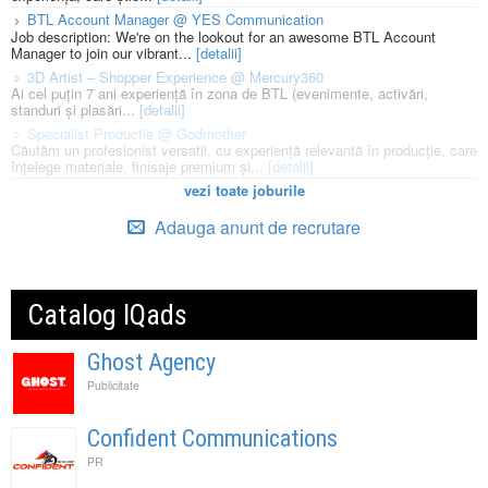
BTL Account Manager @ YES Communication
Job description: We're on the lookout for an awesome BTL Account
Manager to join our vibrant...
[detalii]
3D Artist – Shopper Experience @ Mercury360
Ai cel puțin 7 ani experiență în zona de BTL (evenimente, activări,
standuri și plasări...
[detalii]
Specialist Productie @ Godmother
Căutăm un profesionist versatil, cu experiență relevantă în producție, care
înțelege materiale, finisaje premium și...
[detalii]
vezi toate joburile
Adauga anunt de recrutare
Catalog IQads
Ghost Agency
Publicitate
Confident Communications
PR