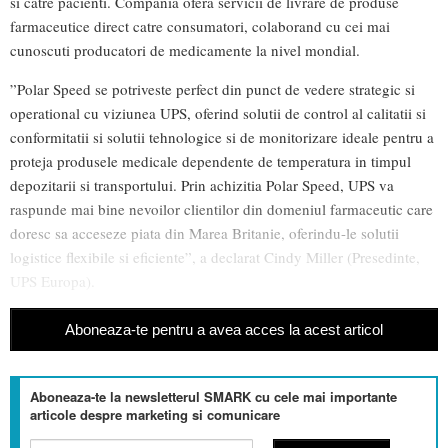
si catre pacienti. Compania ofera servicii de livrare de produse
farmaceutice direct catre consumatori, colaborand cu cei mai
cunoscuti producatori de medicamente la nivel mondial.
”Polar Speed se potriveste perfect din punct de vedere strategic si
operational cu viziunea UPS, oferind solutii de control al calitatii si
conformitatii si solutii tehnologice si de monitorizare ideale pentru a
proteja produsele medicale dependente de temperatura in timpul
depozitarii si transportului. Prin achizitia Polar Speed, UPS va
raspunde mai bine nevoilor clientilor din domeniul farmaceutic care
doresc sa acceseze piata din Marea Britanie, oferindu-le solutii
logistice flexibile si eficiente”, a declarat Cindy Miller (Presedinte,
UPS Europa).
Aboneaza-te pentru a avea acces la acest articol
Aboneaza-te la newsletterul SMARK cu cele mai importante
articole despre marketing si comunicare