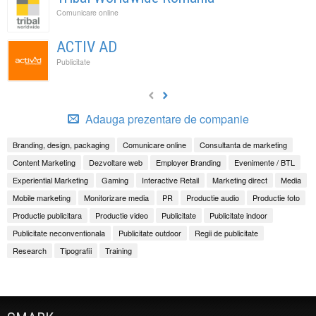
Comunicare online
ACTIV AD
Publicitate
Adauga prezentare de companie
Branding, design, packaging
Comunicare online
Consultanta de marketing
Content Marketing
Dezvoltare web
Employer Branding
Evenimente / BTL
Experiential Marketing
Gaming
Interactive Retail
Marketing direct
Media
Mobile marketing
Monitorizare media
PR
Productie audio
Productie foto
Productie publicitara
Productie video
Publicitate
Publicitate indoor
Publicitate neconventionala
Publicitate outdoor
Regii de publicitate
Research
Tipografii
Training