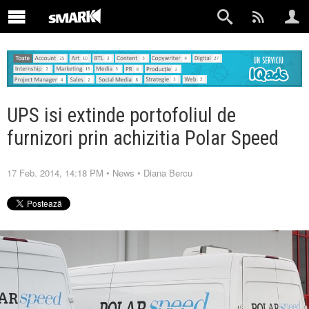
UPS isi extinde portofoliul de
furnizori prin achizitia Polar Speed
17 Feb. 2014, 14:18 PM
•
News
•
Diana Bercu