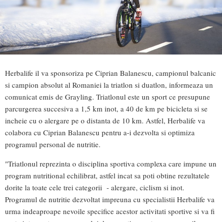
Herbalife il va sponsoriza pe Ciprian Balanescu, campionul balcanic
si campion absolut al Romaniei la triatlon si duatlon, informeaza un
comunicat emis de Grayling. Triatlonul este un sport ce presupune
parcurgerea succesiva a 1,5 km inot, a 40 de km pe bicicleta si se
incheie cu o alergare pe o distanta de 10 km. Astfel, Herbalife va
colabora cu Ciprian Balanescu pentru a-i dezvolta si optimiza
programul personal de nutritie.
"Triatlonul reprezinta o disciplina sportiva complexa care impune un
program nutritional echilibrat, astfel incat sa poti obtine rezultatele
dorite la toate cele trei categorii - alergare, ciclism si inot.
Programul de nutritie dezvoltat impreuna cu specialistii Herbalife va
urma indeaproape nevoile specifice acestor activitati sportive si va fi