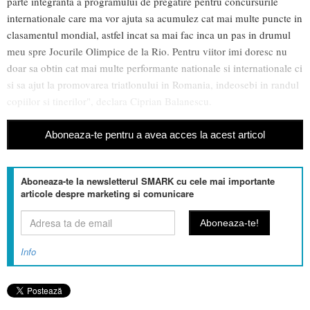
parte integranta a programului de pregatire pentru concursurile
internationale care ma vor ajuta sa acumulez cat mai multe puncte in
clasamentul mondial, astfel incat sa mai fac inca un pas in drumul
meu spre Jocurile Olimpice de la Rio. Pentru viitor imi doresc nu
doar sa obtin cat mai multe performante nationale si internationale ci
si sa ajut la promovarea triatlonului in Romania, indeosebi in randul
copiilor si tinerilor", declara Ciprian Balanescu.
Aboneaza-te pentru a avea acces la acest articol
Aboneaza-te la newsletterul SMARK cu cele mai importante
articole despre marketing si comunicare
Info