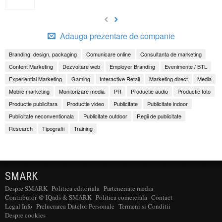
Adauga prezentare de companie
Branding, design, packaging
Comunicare online
Consultanta de marketing
Content Marketing
Dezvoltare web
Employer Branding
Evenimente / BTL
Experiential Marketing
Gaming
Interactive Retail
Marketing direct
Media
Mobile marketing
Monitorizare media
PR
Productie audio
Productie foto
Productie publicitara
Productie video
Publicitate
Publicitate indoor
Publicitate neconventionala
Publicitate outdoor
Regii de publicitate
Research
Tipografii
Training
SMARK
Despre SMARK
Politica editoriala
Parteneriate media
Contributor @ IQads & SMARK
Politica comerciala
Contact
Legal Info
Prelucrarea Datelor Personale
Termeni si Conditii
Despre cookies