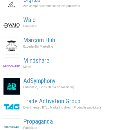
Alte companii internationale din publicitate
Waio
Publicitate
Marcom Hub
Experiential Marketing
Mindshare
Media
AdSymphony
,
Publicitate
Consultanta de marketing
Trade Activation Group
,
,
Evenimente / BTL
Marketing direct
Productie publicitara
Propaganda
Publicitate