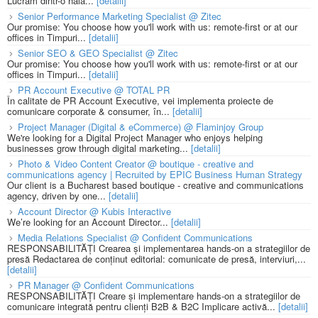
Lucrăm dintr-o hală...
[detalii]
Senior Performance Marketing Specialist @ Zitec
Our promise: You choose how you'll work with us: remote-first or at our
offices in Timpuri...
[detalii]
Senior SEO & GEO Specialist @ Zitec
Our promise: You choose how you'll work with us: remote-first or at our
offices in Timpuri...
[detalii]
PR Account Executive @ TOTAL PR
În calitate de PR Account Executive, vei implementa proiecte de
comunicare corporate & consumer, în...
[detalii]
Project Manager (Digital & eCommerce) @ Flaminjoy Group
We're looking for a Digital Project Manager who enjoys helping
businesses grow through digital marketing...
[detalii]
Photo & Video Content Creator @ boutique - creative and
communications agency | Recruited by EPIC Business Human Strategy
Our client is a Bucharest based boutique - creative and communications
agency, driven by one...
[detalii]
Account Director @ Kubis Interactive
We’re looking for an Account Director...
[detalii]
Media Relations Specialist @ Confident Communications
RESPONSABILITĂȚI Crearea și implementarea hands-on a strategiilor de
presă Redactarea de conținut editorial: comunicate de presă, interviuri,...
[detalii]
PR Manager @ Confident Communications
RESPONSABILITĂȚI Creare și implementare hands-on a strategiilor de
comunicare integrată pentru clienți B2B & B2C Implicare activă...
[detalii]