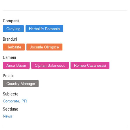
Companii
Grayling
Herbalife Romania
Branduri
Herbalife
Jocurile Olimpice
Oameni
Anca Bucur
Ciprian Balanescu
Romeo Cazanescu
Pozitii
Country Manager
Subiecte
Corporate
,
PR
Sectiune
News