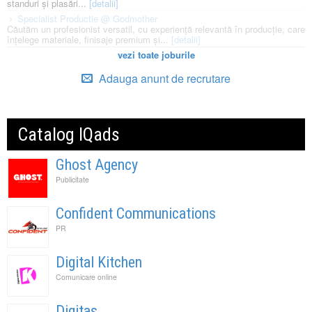
standuri și plasări...
[detalii]
Specialist Productie @ Godmother
Căutăm un profesionist versatil, cu experiență relevantă în producție, care
înțelege materiale, finisaje premium și...
[detalii]
vezi toate joburile
Adauga anunt de recrutare
Catalog IQads
Ghost Agency
Publicitate
Confident Communications
PR
Digital Kitchen
Comunicare online
Digitas