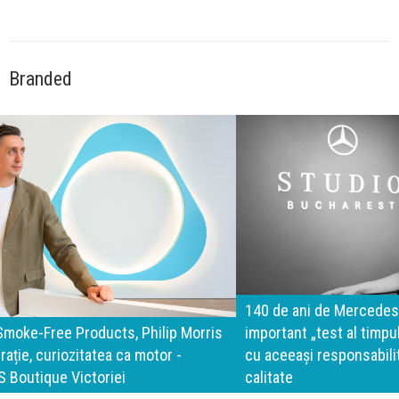
Branded
140 de ani de Mercedes-Benz. Ramona Pîrlog: Cel mai
important „test al timpului” este să inovăm constant, dar
cu aceeași responsabilitate față de oameni, siguranță și
calitate