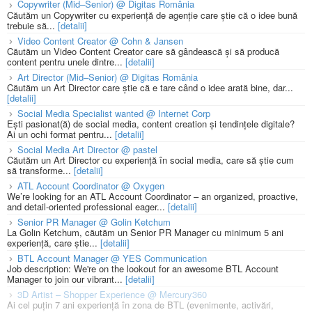
Copywriter (Mid–Senior) @ Digitas România
Căutăm un Copywriter cu experiență de agenție care știe că o idee bună
trebuie să...
[detalii]
Video Content Creator @ Cohn & Jansen
Căutăm un Video Content Creator care să gândească și să producă
content pentru unele dintre...
[detalii]
Art Director (Mid–Senior) @ Digitas România
Căutăm un Art Director care știe că e tare când o idee arată bine, dar...
[detalii]
Social Media Specialist wanted @ Internet Corp
Ești pasionat(ă) de social media, content creation și tendințele digitale?
Ai un ochi format pentru...
[detalii]
Social Media Art Director @ pastel
Căutăm un Art Director cu experiență în social media, care să știe cum
să transforme...
[detalii]
ATL Account Coordinator @ Oxygen
We’re looking for an ATL Account Coordinator – an organized, proactive,
and detail-oriented professional eager...
[detalii]
Senior PR Manager @ Golin Ketchum
La Golin Ketchum, căutăm un Senior PR Manager cu minimum 5 ani
experiență, care știe...
[detalii]
BTL Account Manager @ YES Communication
Job description: We're on the lookout for an awesome BTL Account
Manager to join our vibrant...
[detalii]
3D Artist – Shopper Experience @ Mercury360
Ai cel puțin 7 ani experiență în zona de BTL (evenimente, activări,