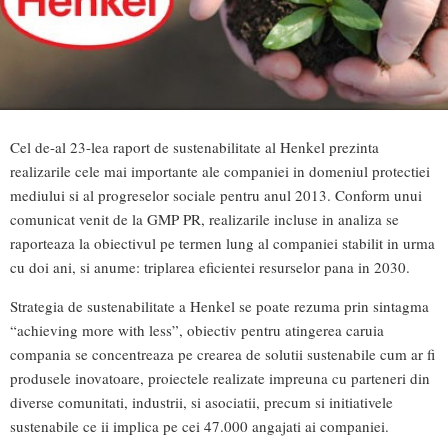
Cel de-al 23-lea raport de sustenabilitate al Henkel prezinta
realizarile cele mai importante ale companiei in domeniul protectiei
mediului si al progreselor sociale pentru anul 2013. Conform unui
comunicat venit de la GMP PR, realizarile incluse in analiza se
raporteaza la obiectivul pe termen lung al companiei stabilit in urma
cu doi ani, si anume: triplarea eficientei resurselor pana in 2030.
Strategia de sustenabilitate a Henkel se poate rezuma prin sintagma
“achieving more with less”, obiectiv pentru atingerea caruia
compania se concentreaza pe crearea de solutii sustenabile cum ar fi
produsele inovatoare, proiectele realizate impreuna cu parteneri din
diverse comunitati, industrii, si asociatii, precum si initiativele
sustenabile ce ii implica pe cei 47.000 angajati ai companiei.