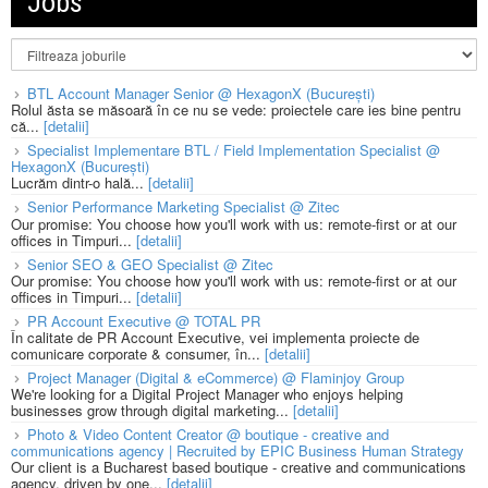
Jobs
BTL Account Manager Senior @ HexagonX (București)
Rolul ăsta se măsoară în ce nu se vede: proiectele care ies bine pentru
că...
[detalii]
Specialist Implementare BTL / Field Implementation Specialist @
HexagonX (București)
Lucrăm dintr-o hală...
[detalii]
Senior Performance Marketing Specialist @ Zitec
Our promise: You choose how you'll work with us: remote-first or at our
offices in Timpuri...
[detalii]
Senior SEO & GEO Specialist @ Zitec
Our promise: You choose how you'll work with us: remote-first or at our
offices in Timpuri...
[detalii]
PR Account Executive @ TOTAL PR
În calitate de PR Account Executive, vei implementa proiecte de
comunicare corporate & consumer, în...
[detalii]
Project Manager (Digital & eCommerce) @ Flaminjoy Group
We're looking for a Digital Project Manager who enjoys helping
businesses grow through digital marketing...
[detalii]
Photo & Video Content Creator @ boutique - creative and
communications agency | Recruited by EPIC Business Human Strategy
Our client is a Bucharest based boutique - creative and communications
agency, driven by one...
[detalii]