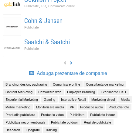
,
,
Publicitate
PR
Comunicare online
Cohn & Jansen
Publicitate
Saatchi & Saatchi
Publicitate
Adauga prezentare de companie
Branding, design, packaging
Comunicare online
Consultanta de marketing
Content Marketing
Dezvoltare web
Employer Branding
Evenimente / BTL
Experiential Marketing
Gaming
Interactive Retail
Marketing direct
Media
Mobile marketing
Monitorizare media
PR
Productie audio
Productie foto
Productie publicitara
Productie video
Publicitate
Publicitate indoor
Publicitate neconventionala
Publicitate outdoor
Regii de publicitate
Research
Tipografii
Training