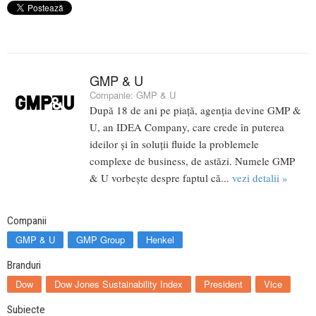
GMP & U
Companie:
GMP & U
După 18 de ani pe piață, agenția devine GMP &
U, an IDEA Company, care crede în puterea
ideilor și în soluții fluide la problemele
complexe de business, de astăzi. Numele GMP
& U vorbește despre faptul că...
vezi detalii »
Companii
GMP & U
GMP Group
Henkel
Branduri
Dow
Dow Jones Sustainability Index
President
Vice
Subiecte