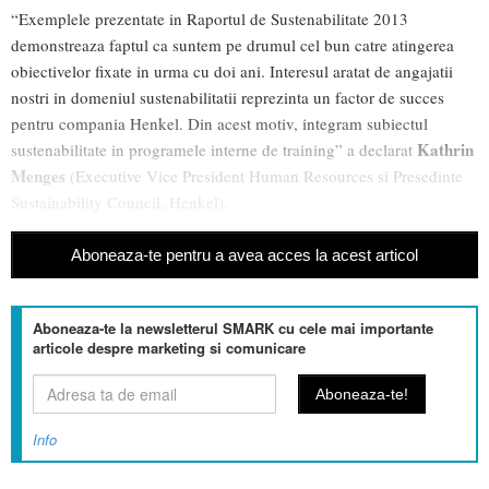
“Exemplele prezentate in Raportul de Sustenabilitate 2013
demonstreaza faptul ca suntem pe drumul cel bun catre atingerea
obiectivelor fixate in urma cu doi ani. Interesul aratat de angajatii
nostri in domeniul sustenabilitatii reprezinta un factor de succes
pentru compania Henkel. Din acest motiv, integram subiectul
Kathrin
sustenabilitate in programele interne de training” a declarat
Menges
(Executive Vice President Human Resources si Presedinte
Sustainability Council, Henkel).
Aboneaza-te pentru a avea acces la acest articol
Aboneaza-te la newsletterul SMARK cu cele mai importante
articole despre marketing si comunicare
Info