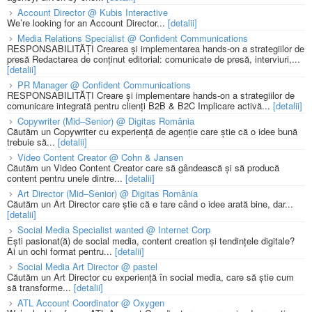
Account Director @ Kubis Interactive
We’re looking for an Account Director...
[detalii]
Media Relations Specialist @ Confident Communications
RESPONSABILITĂȚI Crearea și implementarea hands-on a strategiilor de
presă Redactarea de conținut editorial: comunicate de presă, interviuri,...
[detalii]
PR Manager @ Confident Communications
RESPONSABILITĂȚI Creare și implementare hands-on a strategiilor de
comunicare integrată pentru clienți B2B & B2C Implicare activă...
[detalii]
Copywriter (Mid–Senior) @ Digitas România
Căutăm un Copywriter cu experiență de agenție care știe că o idee bună
trebuie să...
[detalii]
Video Content Creator @ Cohn & Jansen
Căutăm un Video Content Creator care să gândească și să producă
content pentru unele dintre...
[detalii]
Art Director (Mid–Senior) @ Digitas România
Căutăm un Art Director care știe că e tare când o idee arată bine, dar...
[detalii]
Social Media Specialist wanted @ Internet Corp
Ești pasionat(ă) de social media, content creation și tendințele digitale?
Ai un ochi format pentru...
[detalii]
Social Media Art Director @ pastel
Căutăm un Art Director cu experiență în social media, care să știe cum
să transforme...
[detalii]
ATL Account Coordinator @ Oxygen