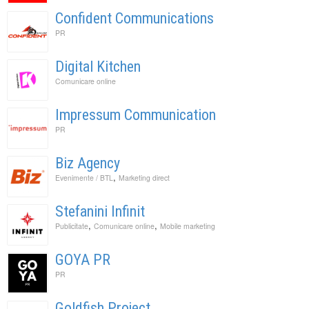
Confident Communications
PR
Digital Kitchen
Comunicare online
Impressum Communication
PR
Biz Agency
,
Evenimente / BTL
Marketing direct
Stefanini Infinit
,
,
Publicitate
Comunicare online
Mobile marketing
GOYA PR
PR
Goldfish Project