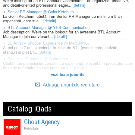
We’re looking for an ATL Account Coordinator – an organized, proactive,
and detail-oriented professional eager...
[detalii]
Senior PR Manager @ Golin Ketchum
La Golin Ketchum, căutăm un Senior PR Manager cu minimum 5 ani
experiență, care știe...
[detalii]
BTL Account Manager @ YES Communication
Job description: We're on the lookout for an awesome BTL Account
Manager to join our vibrant...
[detalii]
3D Artist – Shopper Experience @ Mercury360
Ai cel puțin 7 ani experiență în zona de BTL (evenimente, activări,
standuri și plasări...
[detalii]
Specialist Productie @ Godmother
Căutăm un profesionist versatil, cu experiență relevantă în producție, care
înțelege materiale, finisaje premium și...
[detalii]
vezi toate joburile
Adauga anunt de recrutare
Catalog IQads
Ghost Agency
Publicitate