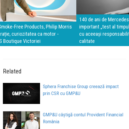
140 de ani de Mercedes-Benz. Ramona Pîrlog: Cel mai
important „test al timpului” este să inovăm constant, dar
cu aceeași responsabilitate față de oameni, siguranță și
calitate
Related
Sphera Franchise Group creează impact
prin CSR cu GMP&U
GMP&U câștigă contul Provident Financial
România