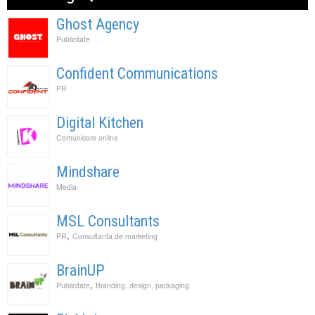
Ghost Agency
Publicitate
Confident Communications
PR
Digital Kitchen
Comunicare online
Mindshare
Media
MSL Consultants
,
PR
Consultanta de marketing
BrainUP
,
Publicitate
Branding, design, packaging