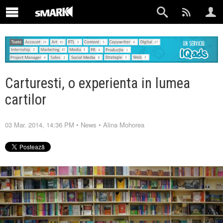
Carturesti, o experienta in lumea
cartilor
03 Mar. 2014, 14:36 PM
•
News
•
Alina Mohorea