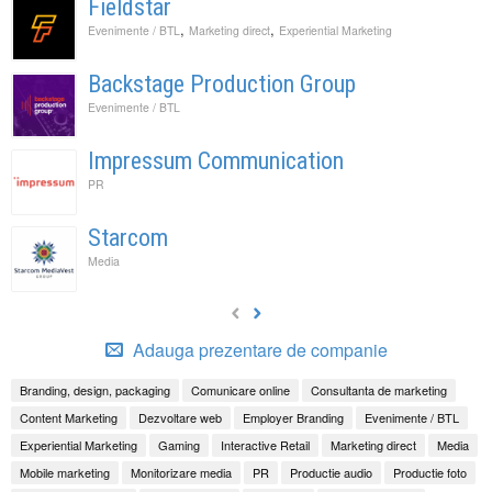
Fieldstar
,
,
Evenimente / BTL
Marketing direct
Experiential Marketing
Backstage Production Group
Evenimente / BTL
Impressum Communication
PR
Starcom
Media
Adauga prezentare de companie
Branding, design, packaging
Comunicare online
Consultanta de marketing
Content Marketing
Dezvoltare web
Employer Branding
Evenimente / BTL
Experiential Marketing
Gaming
Interactive Retail
Marketing direct
Media
Mobile marketing
Monitorizare media
PR
Productie audio
Productie foto