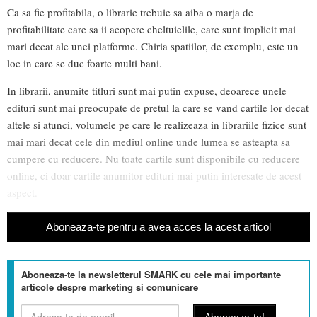
Ca sa fie profitabila, o librarie trebuie sa aiba o marja de
profitabilitate care sa ii acopere cheltuielile, care sunt implicit mai
mari decat ale unei platforme. Chiria spatiilor, de exemplu, este un
loc in care se duc foarte multi bani.
In librarii, anumite titluri sunt mai putin expuse, deoarece unele
edituri sunt mai preocupate de pretul la care se vand cartile lor decat
altele si atunci, volumele pe care le realizeaza in librariile fizice sunt
mai mari decat cele din mediul online unde lumea se asteapta sa
cumpere cu reducere. Nu toate cartile sunt disponibile cu reducere
online, ci doar cartile anumitor edituri mai putin interesate de acest
aspect.
Aboneaza-te pentru a avea acces la acest articol
Aboneaza-te la newsletterul SMARK cu cele mai importante
articole despre marketing si comunicare