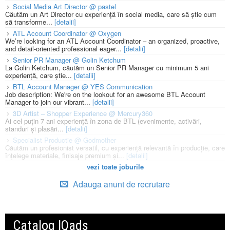
Social Media Art Director @ pastel
Căutăm un Art Director cu experiență în social media, care să știe cum
să transforme...
[detalii]
ATL Account Coordinator @ Oxygen
We’re looking for an ATL Account Coordinator – an organized, proactive,
and detail-oriented professional eager...
[detalii]
Senior PR Manager @ Golin Ketchum
La Golin Ketchum, căutăm un Senior PR Manager cu minimum 5 ani
experiență, care știe...
[detalii]
BTL Account Manager @ YES Communication
Job description: We're on the lookout for an awesome BTL Account
Manager to join our vibrant...
[detalii]
3D Artist – Shopper Experience @ Mercury360
Ai cel puțin 7 ani experiență în zona de BTL (evenimente, activări,
standuri și plasări...
[detalii]
Specialist Productie @ Godmother
Căutăm un profesionist versatil, cu experiență relevantă în producție, care
înțelege materiale, finisaje premium și...
[detalii]
vezi toate joburile
Adauga anunt de recrutare
Catalog IQads