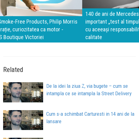
140 de ani de Mercedes-Benz. Ramona Pîrlog: Cel mai
important „test al timpului” este să inovăm constant, dar
cu aceeași responsabilitate față de oameni, siguranță și
calitate
Related
De la idei la ziua Z, via bugete – cum se
intampla ce se intampla la Street Delivery
Cum s-a schimbat Carturesti in 14 ani de la
lansare