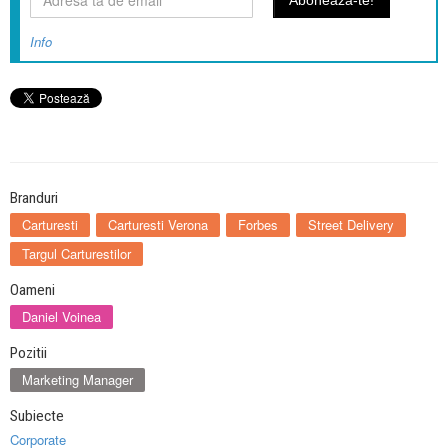
Info
Branduri
Carturesti
Carturesti Verona
Forbes
Street Delivery
Targul Carturestilor
Oameni
Daniel Voinea
Pozitii
Marketing Manager
Subiecte
Corporate