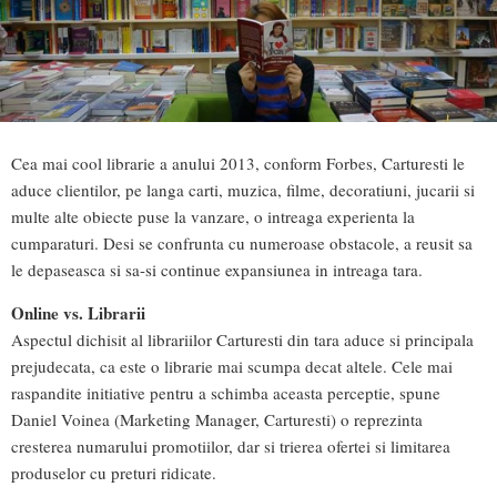
Cea mai cool librarie a anului 2013, conform Forbes, Carturesti le
aduce clientilor, pe langa carti, muzica, filme, decoratiuni, jucarii si
multe alte obiecte puse la vanzare, o intreaga experienta la
cumparaturi. Desi se confrunta cu numeroase obstacole, a reusit sa
le depaseasca si sa-si continue expansiunea in intreaga tara.
Online vs. Librarii
Aspectul dichisit al librariilor Carturesti din tara aduce si principala
prejudecata, ca este o librarie mai scumpa decat altele. Cele mai
raspandite initiative pentru a schimba aceasta perceptie, spune
Daniel Voinea (Marketing Manager, Carturesti) o reprezinta
cresterea numarului promotiilor, dar si trierea ofertei si limitarea
produselor cu preturi ridicate.