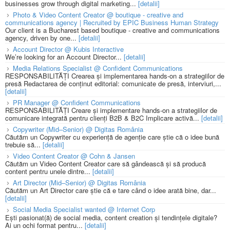
businesses grow through digital marketing...
[detalii]
Photo & Video Content Creator @ boutique - creative and
communications agency | Recruited by EPIC Business Human Strategy
Our client is a Bucharest based boutique - creative and communications
agency, driven by one...
[detalii]
Account Director @ Kubis Interactive
We’re looking for an Account Director...
[detalii]
Media Relations Specialist @ Confident Communications
RESPONSABILITĂȚI Crearea și implementarea hands-on a strategiilor de
presă Redactarea de conținut editorial: comunicate de presă, interviuri,...
[detalii]
PR Manager @ Confident Communications
RESPONSABILITĂȚI Creare și implementare hands-on a strategiilor de
comunicare integrată pentru clienți B2B & B2C Implicare activă...
[detalii]
Copywriter (Mid–Senior) @ Digitas România
Căutăm un Copywriter cu experiență de agenție care știe că o idee bună
trebuie să...
[detalii]
Video Content Creator @ Cohn & Jansen
Căutăm un Video Content Creator care să gândească și să producă
content pentru unele dintre...
[detalii]
Art Director (Mid–Senior) @ Digitas România
Căutăm un Art Director care știe că e tare când o idee arată bine, dar...
[detalii]
Social Media Specialist wanted @ Internet Corp
Ești pasionat(ă) de social media, content creation și tendințele digitale?
Ai un ochi format pentru...
[detalii]