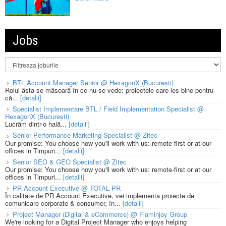
Jobs
BTL Account Manager Senior @ HexagonX (București)
Rolul ăsta se măsoară în ce nu se vede: proiectele care ies bine pentru
că...
[detalii]
Specialist Implementare BTL / Field Implementation Specialist @
HexagonX (București)
Lucrăm dintr-o hală...
[detalii]
Senior Performance Marketing Specialist @ Zitec
Our promise: You choose how you'll work with us: remote-first or at our
offices in Timpuri...
[detalii]
Senior SEO & GEO Specialist @ Zitec
Our promise: You choose how you'll work with us: remote-first or at our
offices in Timpuri...
[detalii]
PR Account Executive @ TOTAL PR
În calitate de PR Account Executive, vei implementa proiecte de
comunicare corporate & consumer, în...
[detalii]
Project Manager (Digital & eCommerce) @ Flaminjoy Group
We're looking for a Digital Project Manager who enjoys helping