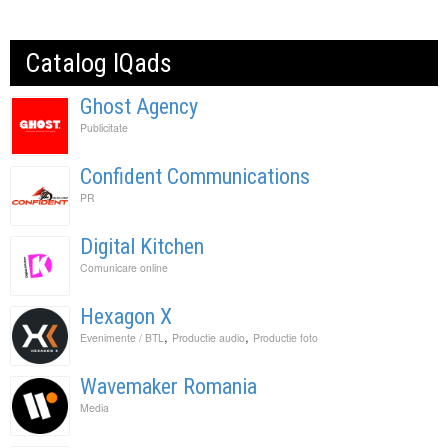
Catalog IQads
Ghost Agency
Publicitate
Confident Communications
PR
Digital Kitchen
Comunicare online
Hexagon X
,
,
Evenimente / BTL
Productie audio
Productie foto
Wavemaker Romania
Media