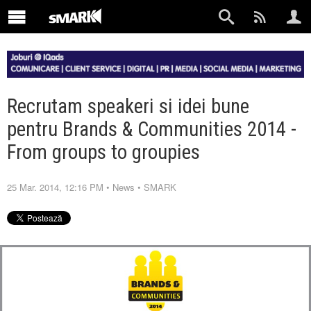
Recrutam speakeri si idei bune
pentru Brands & Communities 2014 -
From groups to groupies
25 Mar. 2014, 12:16 PM
•
News
•
SMARK