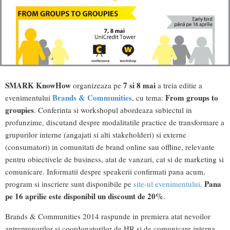
SMARK KnowHow
7 si 8 mai
organizeaza pe
a treia editie a
Brands & Communities
From groups to
evenimentului
, cu tema:
groupies
. Conferinta si workshopul abordeaza subiectul in
profunzime, discutand despre modalitatile practice de transformare a
grupurilor interne (angajati si alti stakeholderi) si externe
(consumatori) in comunitati de brand online sau offline, relevante
pentru obiectivele de business, atat de vanzari, cat si de marketing si
comunicare. Informatii despre speakerii confirmati pana acum,
Pana
program si inscriere sunt disponibile pe
site-ul evenimentului
.
pe 16 aprilie este disponibil un discount de 20%
.
Brands & Communities 2014 raspunde in premiera atat nevoilor
antreprenorilor si coordonatorilor de HR si de comunicare interna,