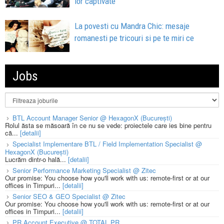
lor captivate
La povesti cu Mandra Chic: mesaje
romanesti pe tricouri si pe te miri ce
Jobs
BTL Account Manager Senior @ HexagonX (București)
Rolul ăsta se măsoară în ce nu se vede: proiectele care ies bine pentru
că...
[detalii]
Specialist Implementare BTL / Field Implementation Specialist @
HexagonX (București)
Lucrăm dintr-o hală...
[detalii]
Senior Performance Marketing Specialist @ Zitec
Our promise: You choose how you'll work with us: remote-first or at our
offices in Timpuri...
[detalii]
Senior SEO & GEO Specialist @ Zitec
Our promise: You choose how you'll work with us: remote-first or at our
offices in Timpuri...
[detalii]
PR Account Executive @ TOTAL PR