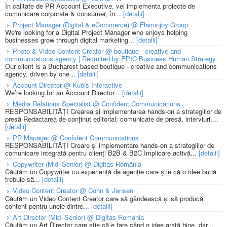
În calitate de PR Account Executive, vei implementa proiecte de
comunicare corporate & consumer, în...
[detalii]
Project Manager (Digital & eCommerce) @ Flaminjoy Group
We're looking for a Digital Project Manager who enjoys helping
businesses grow through digital marketing...
[detalii]
Photo & Video Content Creator @ boutique - creative and
communications agency | Recruited by EPIC Business Human Strategy
Our client is a Bucharest based boutique - creative and communications
agency, driven by one...
[detalii]
Account Director @ Kubis Interactive
We’re looking for an Account Director...
[detalii]
Media Relations Specialist @ Confident Communications
RESPONSABILITĂȚI Crearea și implementarea hands-on a strategiilor de
presă Redactarea de conținut editorial: comunicate de presă, interviuri,...
[detalii]
PR Manager @ Confident Communications
RESPONSABILITĂȚI Creare și implementare hands-on a strategiilor de
comunicare integrată pentru clienți B2B & B2C Implicare activă...
[detalii]
Copywriter (Mid–Senior) @ Digitas România
Căutăm un Copywriter cu experiență de agenție care știe că o idee bună
trebuie să...
[detalii]
Video Content Creator @ Cohn & Jansen
Căutăm un Video Content Creator care să gândească și să producă
content pentru unele dintre...
[detalii]
Art Director (Mid–Senior) @ Digitas România
Căutăm un Art Director care știe că e tare când o idee arată bine, dar...