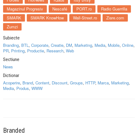
Magazinul Progresiv
Nescafé
PORT.ro
Radio Guerrilla
SMARK
SMARK KnowHow
Wall-Street.ro
Ziare.com
Zumzi
Subiecte
Branding
,
BTL
,
Corporate
,
Creatie
,
DM
,
Marketing
,
Media
,
Mobile
,
Online
,
PR
,
Printing
,
Productie
,
Research
,
Web
Sectiune
News
Dictionar
Acoperire
,
Brand
,
Content
,
Discount
,
Groups
,
HTTP
,
Marca
,
Marketing
,
Media
,
Produs
,
WWW
Branded