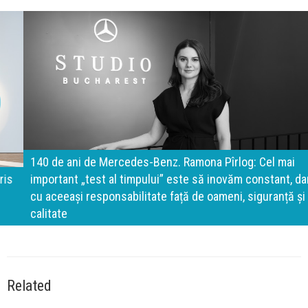
140 de ani de Mercedes-Benz. Ramona Pîrlog: Cel mai
important „test al timpului” este să inovăm constant, dar
cu aceeași responsabilitate față de oameni, siguranță și
calitate
Related