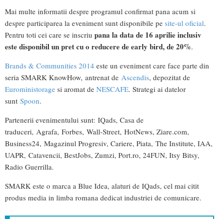
Mai multe informatii despre programul confirmat pana acum si
despre participarea la eveniment sunt disponibile pe
site-ul oficial
.
pana la data de 16 aprilie inclusiv
Pentru toti cei care se inscriu
este disponibil un pret cu o reducere de early bird, de 20%
.
Brands & Communities 2014
este un eveniment care face parte din
seria SMARK KnowHow, antrenat de
Ascendis
, depozitat de
Euroministorage
si aromat de
NESCAFE
. Strategi ai datelor
sunt
Spoon
.
Partenerii evenimentului sunt: IQads, Casa de
traduceri, Agrafa, Forbes, Wall-Street, HotNews, Ziare.com,
Business24, Magazinul Progresiv, Cariere, Piata, The Institute, IAA,
UAPR, Catavencii, BestJobs, Zumzi, Port.ro, 24FUN, Itsy Bitsy,
Radio Guerrilla.
SMARK este o marca a Blue Idea, alaturi de IQads, cel mai citit
produs media in limba romana dedicat industriei de comunicare.