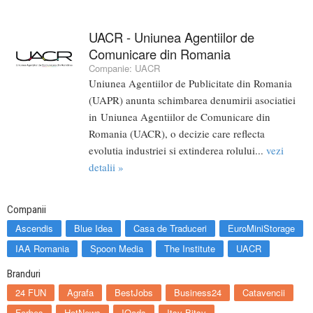
UACR - Uniunea Agentiilor de
Comunicare din Romania
Companie:
UACR
Uniunea Agentiilor de Publicitate din Romania
(UAPR) anunta schimbarea denumirii asociatiei
in Uniunea Agentiilor de Comunicare din
Romania (UACR), o decizie care reflecta
evolutia industriei si extinderea rolului...
vezi
detalii »
Companii
Ascendis
Blue Idea
Casa de Traduceri
EuroMiniStorage
IAA Romania
Spoon Media
The Institute
UACR
Branduri
24 FUN
Agrafa
BestJobs
Business24
Catavencii
Forbes
HotNews
IQads
Itsy Bitsy