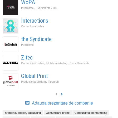
WoPA
,
Publicitate
Evenimente / BTL
Interactions
Comunicare online
the Syndicate
Publicitate
Zitec
,
,
Comunicare online
Mobile marketing
Dezvoltare web
Global Print
,
Productie publicitara
Tipografii
Adauga prezentare de companie
Branding, design, packaging
Comunicare online
Consultanta de marketing