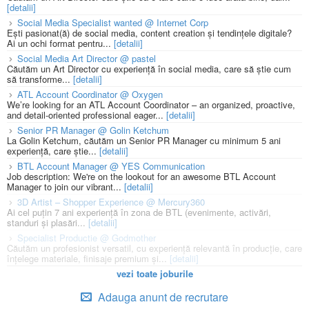
[detalii]
Social Media Specialist wanted @ Internet Corp
Ești pasionat(ă) de social media, content creation și tendințele digitale?
Ai un ochi format pentru...
[detalii]
Social Media Art Director @ pastel
Căutăm un Art Director cu experiență în social media, care să știe cum
să transforme...
[detalii]
ATL Account Coordinator @ Oxygen
We’re looking for an ATL Account Coordinator – an organized, proactive,
and detail-oriented professional eager...
[detalii]
Senior PR Manager @ Golin Ketchum
La Golin Ketchum, căutăm un Senior PR Manager cu minimum 5 ani
experiență, care știe...
[detalii]
BTL Account Manager @ YES Communication
Job description: We're on the lookout for an awesome BTL Account
Manager to join our vibrant...
[detalii]
3D Artist – Shopper Experience @ Mercury360
Ai cel puțin 7 ani experiență în zona de BTL (evenimente, activări,
standuri și plasări...
[detalii]
Specialist Productie @ Godmother
Căutăm un profesionist versatil, cu experiență relevantă în producție, care
înțelege materiale, finisaje premium și...
[detalii]
vezi toate joburile
Adauga anunt de recrutare