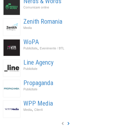
Nerds & Words
Comunicare online
Zenith Romania
Media
WoPA
,
Publicitate
Evenimente / BTL
Line Agency
Publicitate
Propaganda
Publicitate
WPP Media
,
Media
Clienti