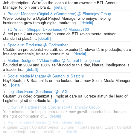
Job description: We're on the lookout for an awesome BTL Account
Manager to join our vibrant...
[detalii]
Project Manager (Digital & eCommerce) @ Flaminjoy Group
We're looking for a Digital Project Manager who enjoys helping
businesses grow through digital marketing...
[detalii]
3D Artist – Shopper Experience @ Mercury360
Ai cel puțin 7 ani experiență în zona de BTL (evenimente, activări,
standuri și plasări...
[detalii]
Specialist Productie @ Godmother
Căutăm un profesionist versatil, cu experiență relevantă în producție, care
înțelege materiale, finisaje premium și...
[detalii]
Motion Designer / Video Editor @ Natural Intelligence
Founded in 2009 and 100% self-funded to this day, Natural Intelligence is
a leader in...
[detalii]
Social Media Manager @ Saatchi & Saatchi
Hey! Saatchi & Saatchi is on the lookout for a new Social Media Manager
to...
[detalii]
Logistics Exec (Gestionar) @ TAG
Căutăm un coleg organizat și implicat care să lucreze alături de Head of
Logistics și să contribuie la...
[detalii]
Growth & Partnerships Specialist @ Flaminjoy Group
Your mission is to help clients unlock new growth opportunities through
the right combination of...
[detalii]
Expert Contabil Senior @ Elite Media United
Angajăm Expert Contabil Senior! Suntem în căutarea unui Expert Contabil
cu experiență, care să se alăture...
[detalii]