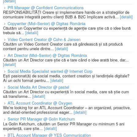
[detalii]
PR Manager @ Confident Communications
RESPONSABILITĂȚI Creare și implementare hands-on a strategiilor de
comunicare integrată pentru clienți B2B & B2C Implicare activă...
[detalii]
Copywriter (Mid–Senior) @ Digitas România
Căutăm un Copywriter cu experiență de agenție care știe că o idee bună
trebuie să...
[detalii]
Video Content Creator @ Cohn & Jansen
Căutăm un Video Content Creator care să gândească și să producă
content pentru unele dintre...
[detalii]
Art Director (Mid–Senior) @ Digitas România
Căutăm un Art Director care știe că e tare când o idee arată bine, dar...
[detalii]
Social Media Specialist wanted @ Internet Corp
Ești pasionat(ă) de social media, content creation și tendințele digitale?
Ai un ochi format pentru...
[detalii]
Social Media Art Director @ pastel
Căutăm un Art Director cu experiență în social media, care să știe cum
să transforme...
[detalii]
ATL Account Coordinator @ Oxygen
We’re looking for an ATL Account Coordinator – an organized, proactive,
and detail-oriented professional eager...
[detalii]
Senior PR Manager @ Golin Ketchum
La Golin Ketchum, căutăm un Senior PR Manager cu minimum 5 ani
experiență, care știe...
[detalii]
BTL Account Manager @ YES Communication