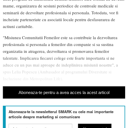
mame, organizarea de sesiuni periodice de controale medicale si
seminarii de dezvoltare profesionala si personala. Totodata, vor fi
incheiate parteneriate cu asociatii locale pentru desfasurarea de
actiuni caritabile.
"Misiunea Comunitatii Femeilor este sa contribuie la dezvoltarea
profesionala si personala a femeilor din companie si sa sustina
organizatia in atragerea, dezvoltarea si promovarea femeilor
talentate. Implicarea fiecarei colege este foarte importanta si ne
aduce cu un pas mai aproape de indeplinirea misiunii noastre", a
spus Lelia Popescu (Ambasador al programului Diversitate si
Incluziune din Metropolitan Life).
Aboneaza-te pentru a avea acces la acest articol
Aboneaza-te la newsletterul SMARK cu cele mai importante
articole despre marketing si comunicare