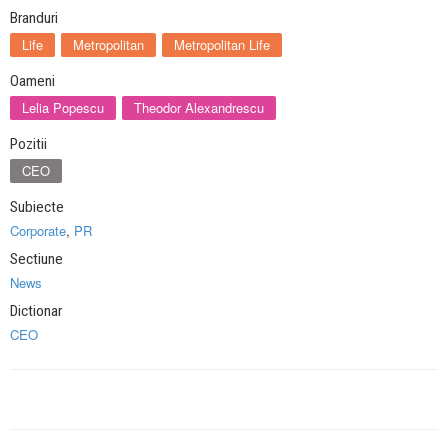
Branduri
Life
Metropolitan
Metropolitan Life
Oameni
Lelia Popescu
Theodor Alexandrescu
Pozitii
CEO
Subiecte
Corporate
,
PR
Sectiune
News
Dictionar
CEO