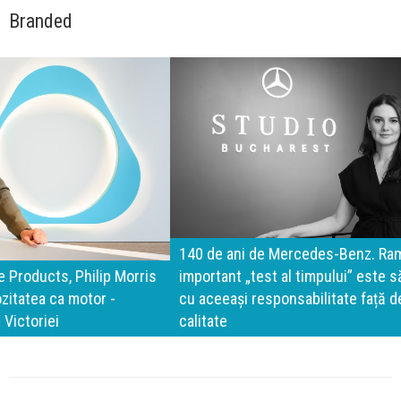
Branded
140 de ani de Mercedes-Benz. Ramona Pîrlog: Cel mai
important „test al timpului” este să inovăm constant, dar
cu aceeași responsabilitate față de oameni, siguranță și
calitate