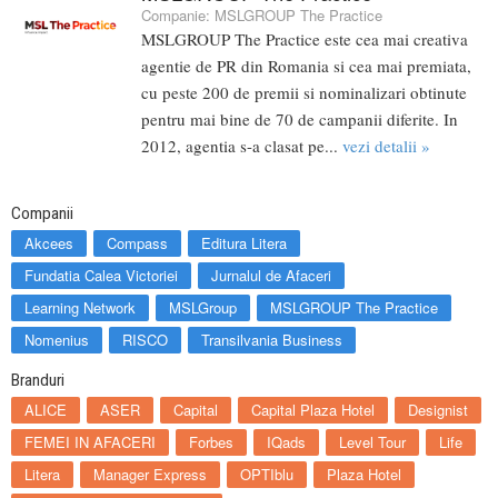
Companie:
MSLGROUP The Practice
MSLGROUP The Practice este cea mai creativa
agentie de PR din Romania si cea mai premiata,
cu peste 200 de premii si nominalizari obtinute
pentru mai bine de 70 de campanii diferite. In
2012, agentia s-a clasat pe...
vezi detalii »
Companii
Akcees
Compass
Editura Litera
Fundatia Calea Victoriei
Jurnalul de Afaceri
Learning Network
MSLGroup
MSLGROUP The Practice
Nomenius
RISCO
Transilvania Business
Branduri
ALICE
ASER
Capital
Capital Plaza Hotel
Designist
FEMEI IN AFACERI
Forbes
IQads
Level Tour
Life
Litera
Manager Express
OPTIblu
Plaza Hotel