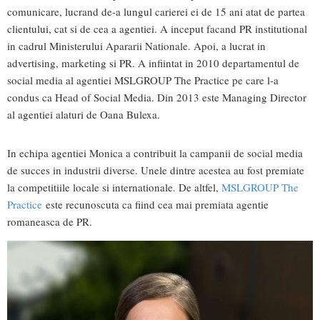
comunicare, lucrand de-a lungul carierei ei de 15 ani atat de partea
clientului, cat si de cea a agentiei. A inceput facand PR institutional
in cadrul Ministerului Apararii Nationale. Apoi, a lucrat in
advertising, marketing si PR. A infiintat in 2010 departamentul de
social media al agentiei MSLGROUP The Practice pe care l-a
condus ca Head of Social Media. Din 2013 este Managing Director
al agentiei alaturi de Oana Bulexa.
In echipa agentiei Monica a contribuit la campanii de social media
de succes in industrii diverse. Unele dintre acestea au fost premiate
la competitiile locale si internationale. De altfel,
MSLGROUP The
Practice
este recunoscuta ca fiind cea mai premiata agentie
romaneasca de PR.