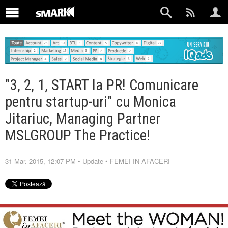
"3, 2, 1, START la PR! Comunicare
pentru startup-uri" cu Monica
Jitariuc, Managing Partner
MSLGROUP The Practice!
31 Mar. 2015, 12:07 PM
•
Update
•
FEMEI IN AFACERI