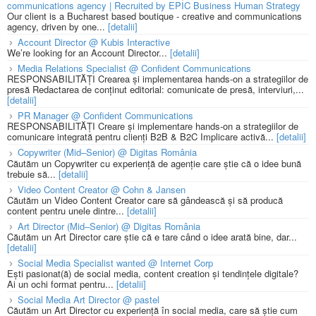
communications agency | Recruited by EPIC Business Human Strategy
Our client is a Bucharest based boutique - creative and communications
agency, driven by one...
[detalii]
Account Director @ Kubis Interactive
We’re looking for an Account Director...
[detalii]
Media Relations Specialist @ Confident Communications
RESPONSABILITĂȚI Crearea și implementarea hands-on a strategiilor de
presă Redactarea de conținut editorial: comunicate de presă, interviuri,...
[detalii]
PR Manager @ Confident Communications
RESPONSABILITĂȚI Creare și implementare hands-on a strategiilor de
comunicare integrată pentru clienți B2B & B2C Implicare activă...
[detalii]
Copywriter (Mid–Senior) @ Digitas România
Căutăm un Copywriter cu experiență de agenție care știe că o idee bună
trebuie să...
[detalii]
Video Content Creator @ Cohn & Jansen
Căutăm un Video Content Creator care să gândească și să producă
content pentru unele dintre...
[detalii]
Art Director (Mid–Senior) @ Digitas România
Căutăm un Art Director care știe că e tare când o idee arată bine, dar...
[detalii]
Social Media Specialist wanted @ Internet Corp
Ești pasionat(ă) de social media, content creation și tendințele digitale?
Ai un ochi format pentru...
[detalii]
Social Media Art Director @ pastel
Căutăm un Art Director cu experiență în social media, care să știe cum