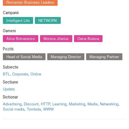
Romanian Business Leaders
Campanii
Intelligent Life
NETWORK
Oameni
Alice Botnarenco
Monica Jitariuc
Oana Bulexa
Pozitii
Head of Social Media
Managing Director
Managing Partner
Subiecte
BTL
,
Corporate
,
Online
Sectiune
Update
Dictionar
Advertising
,
Discount
,
HTTP
,
Learning
,
Marketing
,
Media
,
Networking
,
Social media
,
Tombola
,
WWW