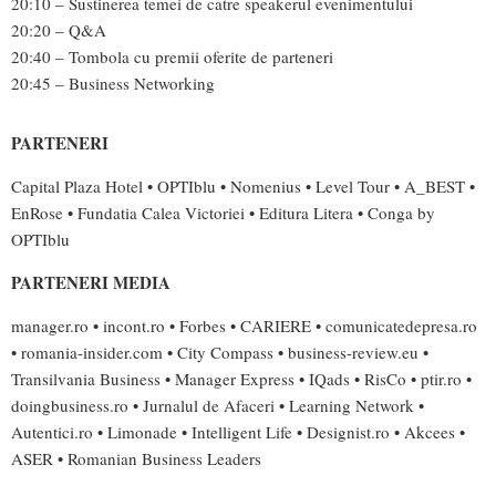
20:10 – Sustinerea temei de catre speakerul evenimentului
20:20 – Q&A
20:40 – Tombola cu premii oferite de parteneri
20:45 – Business Networking
PARTENERI
Capital Plaza Hotel • OPTIblu • Nomenius • Level Tour • A_BEST •
EnRose • Fundatia Calea Victoriei • Editura Litera • Conga by
OPTIblu
PARTENERI MEDIA
manager.ro • incont.ro • Forbes • CARIERE • comunicatedepresa.ro
• romania-insider.com • City Compass • business-review.eu •
Transilvania Business • Manager Express • IQads • RisCo • ptir.ro •
doingbusiness.ro • Jurnalul de Afaceri • Learning Network •
Autentici.ro • Limonade • Intelligent Life • Designist.ro • Akcees •
ASER • Romanian Business Leaders