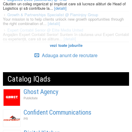
Căutăm un coleg organizat și implicat care să lucreze alături de Head of
Logistics și să contribuie la...
[detalii]
Growth & Partnerships Specialist @ Flaminjoy Group
Your mission is to help clients unlock new growth opportunities through
the right combination of...
[detalii]
Expert Contabil Senior @ Elite Media United
Angajăm Expert Contabil Senior! Suntem în căutarea unui Expert Contabil
cu experiență, care să se alăture...
[detalii]
vezi toate joburile
Adauga anunt de recrutare
Catalog IQads
Ghost Agency
Publicitate
Confident Communications
PR