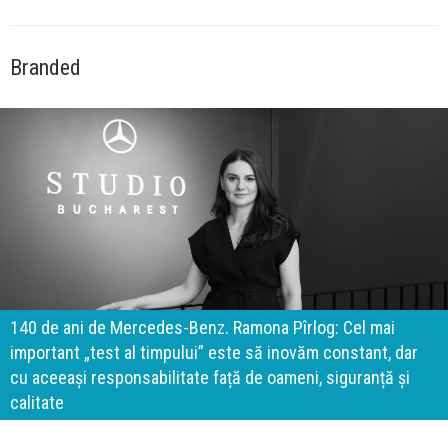
Branded
140 de ani de Mercedes-Benz. Ramona Pîrlog: Cel mai
important „test al timpului” este să inovăm constant, dar
cu aceeași responsabilitate față de oameni, siguranță și
calitate