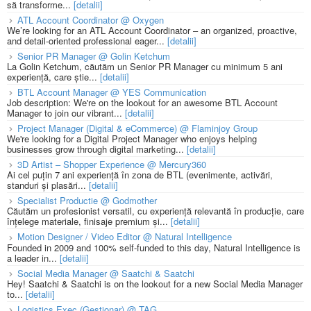
să transforme...
[detalii]
ATL Account Coordinator @ Oxygen
We’re looking for an ATL Account Coordinator – an organized, proactive,
and detail-oriented professional eager...
[detalii]
Senior PR Manager @ Golin Ketchum
La Golin Ketchum, căutăm un Senior PR Manager cu minimum 5 ani
experiență, care știe...
[detalii]
BTL Account Manager @ YES Communication
Job description: We're on the lookout for an awesome BTL Account
Manager to join our vibrant...
[detalii]
Project Manager (Digital & eCommerce) @ Flaminjoy Group
We're looking for a Digital Project Manager who enjoys helping
businesses grow through digital marketing...
[detalii]
3D Artist – Shopper Experience @ Mercury360
Ai cel puțin 7 ani experiență în zona de BTL (evenimente, activări,
standuri și plasări...
[detalii]
Specialist Productie @ Godmother
Căutăm un profesionist versatil, cu experiență relevantă în producție, care
înțelege materiale, finisaje premium și...
[detalii]
Motion Designer / Video Editor @ Natural Intelligence
Founded in 2009 and 100% self-funded to this day, Natural Intelligence is
a leader in...
[detalii]
Social Media Manager @ Saatchi & Saatchi
Hey! Saatchi & Saatchi is on the lookout for a new Social Media Manager
to...
[detalii]
Logistics Exec (Gestionar) @ TAG