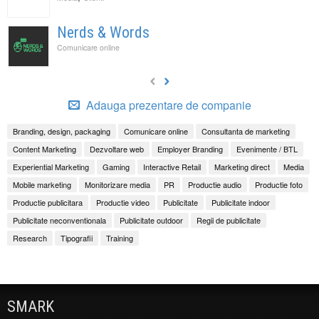
Nerds & Words
Comunicare online
Adauga prezentare de companie
Branding, design, packaging
Comunicare online
Consultanta de marketing
Content Marketing
Dezvoltare web
Employer Branding
Evenimente / BTL
Experiential Marketing
Gaming
Interactive Retail
Marketing direct
Media
Mobile marketing
Monitorizare media
PR
Productie audio
Productie foto
Productie publicitara
Productie video
Publicitate
Publicitate indoor
Publicitate neconventionala
Publicitate outdoor
Regii de publicitate
Research
Tipografii
Training
SMARK