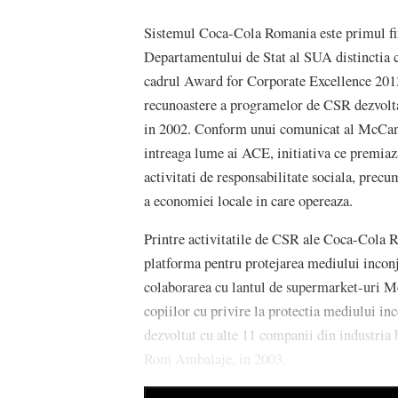
Sistemul Coca-Cola Romania este primul fina
Departamentului de Stat al SUA distinctia c
cadrul Award for Corporate Excellence 2013
recunoastere a programelor de CSR dezvolt
in 2002. Conform unui comunicat al McCann 
intreaga lume ai ACE, initiativa ce premia
activitati de responsabilitate sociala, precu
a economiei locale in care opereaza.
Printre activitatile de CSR ale Coca-Cola 
platforma pentru protejarea mediului inconj
colaborarea cu lantul de supermarket-uri M
copiilor cu privire la protectia mediului in
dezvoltat cu alte 11 companii din industria 
Rom Ambalaje, in 2003.