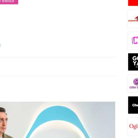
e Batoux
t