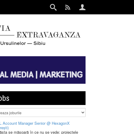
obs
L Account Manager Senior @ HexagonX
rești)
 ăsta se măsoară în ce nu se vede: proiectele