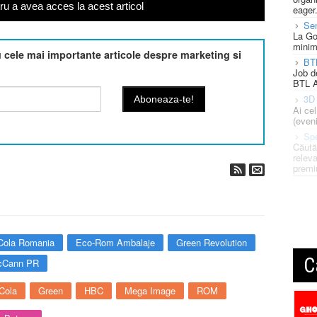
u a avea acces la acest articol
eager
Se
La Go
minim
cele mai importante articole despre marketing si
BT
Job d
BTL A
3D 
Ai ce
(eveni
Spe
Căută
releva
premi
Cola Romania
Eco-Rom Ambalaje
Green Revolution
C
cCann PR
Cola
Green
HBC
Mega Image
ROM