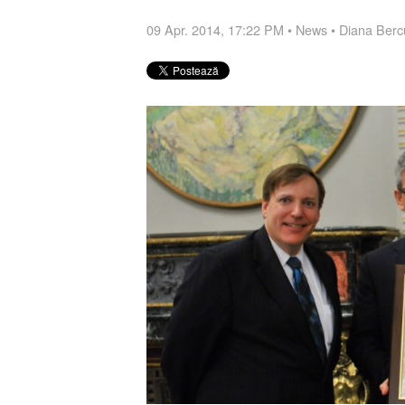
09 Apr. 2014, 17:22 PM
•
News
•
Diana Berc