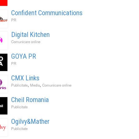
Confident Communications
PR
Digital Kitchen
Comunicare online
GOYA PR
PR
CMX Links
,
,
Publicitate
Media
Comunicare online
Cheil Romania
Publicitate
Ogilvy&Mather
Publicitate