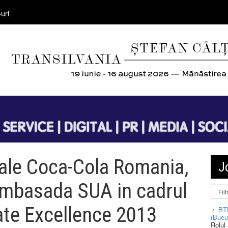
uri
 ale Coca-Cola Romania,
J
mbasada SUA in cadrul
ate Excellence 2013
BT
(Bucu
Rolul