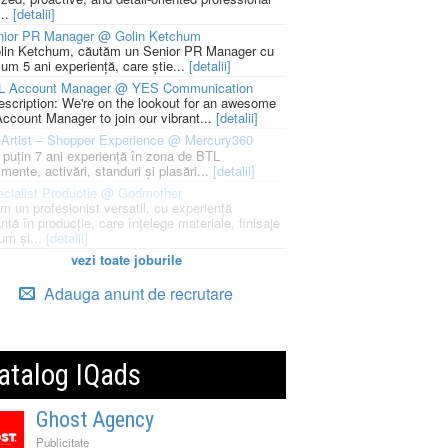
...
[detalii]
nior PR Manager @ Golin Ketchum
lin Ketchum, căutăm un Senior PR Manager cu
um 5 ani experiență, care știe...
[detalii]
L Account Manager @ YES Communication
escription: We're on the lookout for an awesome
ccount Manager to join our vibrant...
[detalii]
Artist – Shopper Experience @ Mercury360
l puțin 7 ani experiență în zona de BTL
mente, activări, standuri și plasări...
[detalii]
cialist Productie @ Godmother
m un profesionist versatil, cu experiență
ntă în producție, care înțelege materiale, finisaje
um și...
[detalii]
vezi toate joburile
Adauga anunt de recrutare
atalog IQads
Ghost Agency
Publicitate