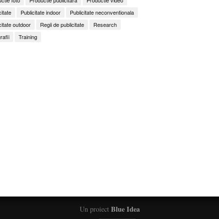
citate
Publicitate indoor
Publicitate neconventionala
citate outdoor
Regii de publicitate
Research
rafii
Training
Blue Idea
Un proiect