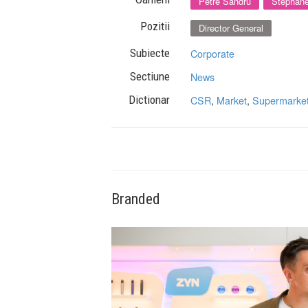
Petre Sandru
Stephan
Pozitii
Director General
Subiecte
Corporate
Sectiune
News
Dictionar
CSR
,
Market
,
Supermarke
Branded