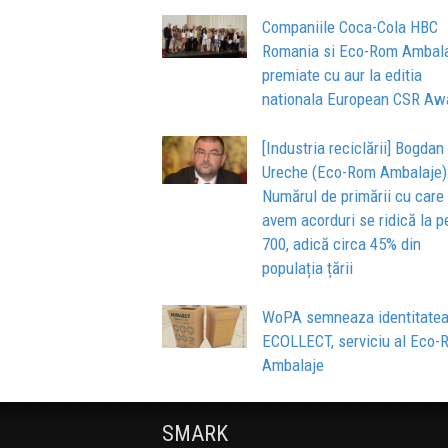
Companiile Coca-Cola HBC
Romania si Eco-Rom Ambala
premiate cu aur la editia
nationala European CSR Aw
[Industria reciclării] Bogdan
Ureche (Eco-Rom Ambalaje)
Numărul de primării cu care
avem acorduri se ridică la p
700, adică circa 45% din
populația țării
WoPA semneaza identitate
ECOLLECT, serviciu al Eco-
Ambalaje
SMARK