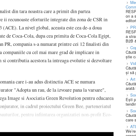
Med
Comm
list din tara noastra care a primit din partea
RESPO
on a 
e ii recunoaste eforturile integrate din zona de CSR in
editor
PR
 (ACE). La nivel global, aceasta este cea de-a doua
RESPO
ate de Coca-Cola, dupa cea primita de Coca-Cola Egipt,
a stra
B2B &
PR, compania s-a numarat printre cei 12 finalisti din
Cop
za companiile cu cel mai mare grad de implicare in
Căută
știe c
m si contributia acestora la intreaga evolutie si dezvoltare
Vi
Căută
și să
Art
Romania care i-au adus distinctia ACE se numara
Căută
arată 
urator "Adopta un rau, de la izvoare pana la varsare",
Soc
ega Image si Asociatia Green Revolution pentru educarea
Ești 
tendin
conjurator, in cadrul proiectului Green Bee, parteneriatul
Soc
bauturilor, pentru infiintarea organizatiei non-profit Eco-
Căută
care 
AT
We’re
organi