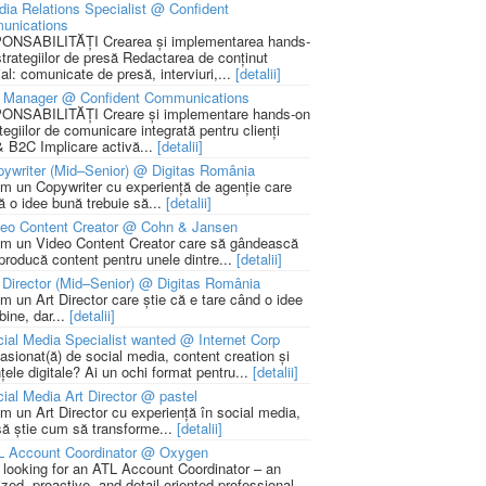
ia Relations Specialist @ Confident
unications
NSABILITĂȚI Crearea și implementarea hands-
strategiilor de presă Redactarea de conținut
ial: comunicate de presă, interviuri,...
[detalii]
 Manager @ Confident Communications
NSABILITĂȚI Creare și implementare hands-on
tegiilor de comunicare integrată pentru clienți
 B2C Implicare activă...
[detalii]
ywriter (Mid–Senior) @ Digitas România
m un Copywriter cu experiență de agenție care
ă o idee bună trebuie să...
[detalii]
deo Content Creator @ Cohn & Jansen
m un Video Content Creator care să gândească
 producă content pentru unele dintre...
[detalii]
 Director (Mid–Senior) @ Digitas România
m un Art Director care știe că e tare când o idee
bine, dar...
[detalii]
ial Media Specialist wanted @ Internet Corp
pasionat(ă) de social media, content creation și
țele digitale? Ai un ochi format pentru...
[detalii]
ial Media Art Director @ pastel
m un Art Director cu experiență în social media,
să știe cum să transforme...
[detalii]
L Account Coordinator @ Oxygen
 looking for an ATL Account Coordinator – an
zed, proactive, and detail-oriented professional