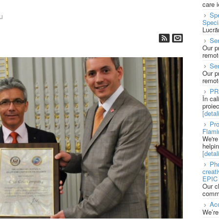
care 
Spe
u
Speci
Lucră
Sen
Our p
remote
Se
Our p
remote
PR
În ca
proie
[detali
Pro
Flami
We're
helpi
[detali
Pho
creat
EPIC 
Our c
commu
Acc
We’re