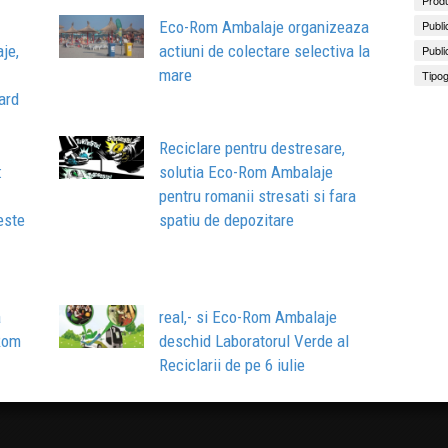
Publi
Eco-Rom Ambalaje organizeaza
je,
actiuni de colectare selectiva la
Publi
mare
Tipog
ard
Reciclare pentru destresare,
:
solutia Eco-Rom Ambalaje
pentru romanii stresati si fara
este
spatiu de depozitare
a
real,- si Eco-Rom Ambalaje
Rom
deschid Laboratorul Verde al
Reciclarii de pe 6 iulie