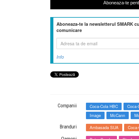
Aboneaza-te pentr
Aboneaza-te la newsletterul SMARK cu 
comunicare
Info
Companii
Coca-Cola HBC
Coca-
Image
McCann
M
Branduri
Ambasada SUA
Coca-
Oameni