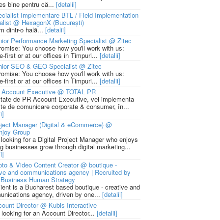
ies bine pentru că...
[detalii]
cialist Implementare BTL / Field Implementation
alist @ HexagonX (București)
m dintr-o hală...
[detalii]
ior Performance Marketing Specialist @ Zitec
romise: You choose how you'll work with us:
-first or at our offices in Timpuri...
[detalii]
nior SEO & GEO Specialist @ Zitec
romise: You choose how you'll work with us:
-first or at our offices in Timpuri...
[detalii]
 Account Executive @ TOTAL PR
litate de PR Account Executive, vei implementa
cte de comunicare corporate & consumer, în...
i]
ject Manager (Digital & eCommerce) @
njoy Group
 looking for a Digital Project Manager who enjoys
ng businesses grow through digital marketing...
i]
to & Video Content Creator @ boutique -
ive and communications agency | Recruited by
Business Human Strategy
lient is a Bucharest based boutique - creative and
nications agency, driven by one...
[detalii]
ount Director @ Kubis Interactive
 looking for an Account Director...
[detalii]