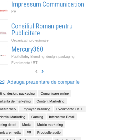
Impressum Communication
PR
Consiliul Roman pentru
Publicitate
Organizatii profesionale
Mercury360
,
,
Publicitate
Branding, design, packaging
Evenimente / BTL
Adauga prezentare de companie
It Back, Pepsi! Nostalgia anilor 2000 devine o experi
rile nu mai concurează prin experiențe. Concurează 
ess to Human. Cum construiește George Brand Love 
ing, design, packaging
Comunicare online
enență
ități
ltanta de marketing
Content Marketing
oltare web
Employer Branding
Evenimente / BTL
iential Marketing
Gaming
Interactive Retail
ting direct
Media
Mobile marketing
orizare media
PR
Productie audio
ctie foto
Productie publicitara
Productie video