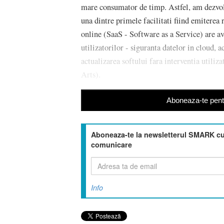
mare consumator de timp. Astfel, am dezvolt
una dintre primele facilitati fiind emiterea 
online (SaaS - Software as a Service) are ava
utilizatorilor - siguranta datelor in cloud, a
actualizarea softului fara interventia utili
Arts).
Aboneaza-te pentr
Aboneaza-te la newsletterul SMARK cu 
comunicare
Info