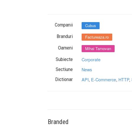
Companii
Cubus
Branduri
Factureaza.ro
Oameni
Mihai Tarnovan
Subiecte
Corporate
Sectiune
News
Dictionar
API
,
E-Commerce
,
HTTP
,
Branded