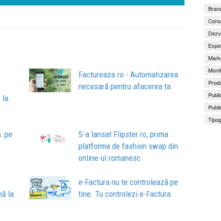
Brand
Consu
Dezv
Exper
Marke
Monit
Factureaza.ro - Automatizarea
Produ
necesară pentru afacerea ta
Publi
 la
Publi
Tipog
: pe
S-a lansat Flipster.ro, prima
platforma de fashion swap din
online-ul romanesc
e-Factura nu te controlează pe
nă la
tine. Tu controlezi e-Factura