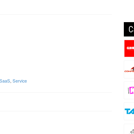
C
SaaS
,
Service