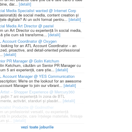
bine, dar...
[detalii]
ial Media Specialist wanted @ Internet Corp
pasionat(ă) de social media, content creation și
țele digitale? Ai un ochi format pentru...
[detalii]
ial Media Art Director @ pastel
m un Art Director cu experiență în social media,
să știe cum să transforme...
[detalii]
L Account Coordinator @ Oxygen
 looking for an ATL Account Coordinator – an
zed, proactive, and detail-oriented professional
...
[detalii]
nior PR Manager @ Golin Ketchum
lin Ketchum, căutăm un Senior PR Manager cu
um 5 ani experiență, care știe...
[detalii]
L Account Manager @ YES Communication
escription: We're on the lookout for an awesome
ccount Manager to join our vibrant...
[detalii]
Artist – Shopper Experience @ Mercury360
l puțin 7 ani experiență în zona de BTL
mente, activări, standuri și plasări...
[detalii]
cialist Productie @ Godmother
m un profesionist versatil, cu experiență
ntă în producție, care înțelege materiale, finisaje
um și...
[detalii]
vezi toate joburile