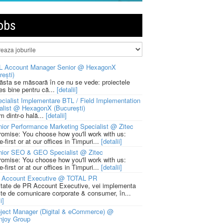
obs
L Account Manager Senior @ HexagonX
rești)
 ăsta se măsoară în ce nu se vede: proiectele
ies bine pentru că...
[detalii]
cialist Implementare BTL / Field Implementation
alist @ HexagonX (București)
m dintr-o hală...
[detalii]
ior Performance Marketing Specialist @ Zitec
romise: You choose how you'll work with us:
-first or at our offices in Timpuri...
[detalii]
nior SEO & GEO Specialist @ Zitec
romise: You choose how you'll work with us:
-first or at our offices in Timpuri...
[detalii]
 Account Executive @ TOTAL PR
litate de PR Account Executive, vei implementa
cte de comunicare corporate & consumer, în...
i]
ject Manager (Digital & eCommerce) @
njoy Group