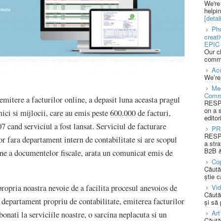
We're
helpi
[detali
Pho
creat
EPIC 
Our c
commu
Acc
We’re
Med
Comm
mitere a facturilor online, a depasit luna aceasta pragul
RESPO
on a 
ici si mijlocii, care au emis peste 600.000 de facturi,
editor
7 cand serviciul a fost lansat. Serviciul de facturare
PR
RESPO
or fara departament intern de contabilitate si are scopul
a stra
B2B &
une a documentelor fiscale, arata un comunicat emis de
Cop
Căută
știe c
ropria noastra nevoie de a facilita procesul anevoios de
Vi
Căută
departament propriu de contabilitate, emiterea facturilor
și să
Art
onati la serviciile noastre, o sarcina neplacuta si un
Căută