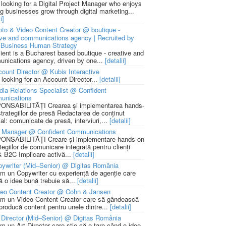
 looking for a Digital Project Manager who enjoys
ng businesses grow through digital marketing...
i]
to & Video Content Creator @ boutique -
ive and communications agency | Recruited by
Business Human Strategy
lient is a Bucharest based boutique - creative and
nications agency, driven by one...
[detalii]
ount Director @ Kubis Interactive
 looking for an Account Director...
[detalii]
ia Relations Specialist @ Confident
unications
NSABILITĂȚI Crearea și implementarea hands-
strategiilor de presă Redactarea de conținut
ial: comunicate de presă, interviuri,...
[detalii]
 Manager @ Confident Communications
NSABILITĂȚI Creare și implementare hands-on
tegiilor de comunicare integrată pentru clienți
 B2C Implicare activă...
[detalii]
ywriter (Mid–Senior) @ Digitas România
m un Copywriter cu experiență de agenție care
ă o idee bună trebuie să...
[detalii]
deo Content Creator @ Cohn & Jansen
m un Video Content Creator care să gândească
 producă content pentru unele dintre...
[detalii]
 Director (Mid–Senior) @ Digitas România
m un Art Director care știe că e tare când o idee