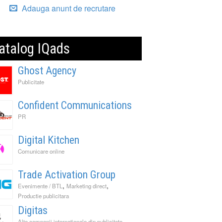
Adauga anunt de recrutare
atalog IQads
Ghost Agency
Publicitate
Confident Communications
PR
Digital Kitchen
Comunicare online
Trade Activation Group
,
,
Evenimente / BTL
Marketing direct
Productie publicitara
Digitas
Alte companii internationale din publicitate