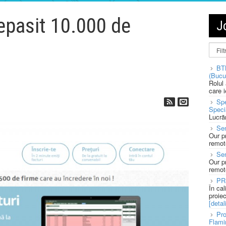
epasit 10.000 de
J
BT
(Bucu
m
Rolul
care 
Spe
Speci
Lucră
Sen
Our p
remote
Se
Our p
remote
PR
În ca
proie
[detali
Pro
Flami