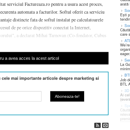
at serviciul Factureaza.ro pentru a usura acest proces,
arată 
Soc
recurenta automata a facturilor. Softul oferit ca serviciu
Ești 
tendin
ntaje distincte fata de softul instalat pe calculatoarele
Soc
ccesul de pe orice dispozitiv conectat la Internet,
Căută
care 
zatorului", a declarat Mihai Tarnovan (Co-fondator, Cubus
AT
We’re
organi
eager
u a avea acces la acest articol
Se
La Go
minim
BT
cele mai importante articole despre marketing si
Job d
BTL A
3D 
Ai ce
(eveni
Spe
Căută
releva
premi