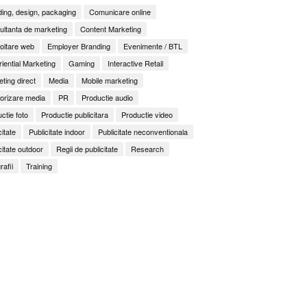
ing, design, packaging
Comunicare online
ltanta de marketing
Content Marketing
oltare web
Employer Branding
Evenimente / BTL
iential Marketing
Gaming
Interactive Retail
ting direct
Media
Mobile marketing
orizare media
PR
Productie audio
ctie foto
Productie publicitara
Productie video
citate
Publicitate indoor
Publicitate neconventionala
citate outdoor
Regii de publicitate
Research
rafii
Training