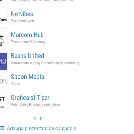
Netvibes
Dezvoltare web
Marcom Hub
Experiential Marketing
Beans United
,
Comunicare online
Consultanta de marketing
Spoon Media
Media
Grafica si Tipar
,
Publicitate
Productie publicitara
It Back, Pepsi! Nostalgia anilor 2000 devine o experi
rile nu mai concurează prin experiențe. Concurează 
ess to Human. Cum construiește George Brand Love 
Adauga prezentare de companie
enență
ități