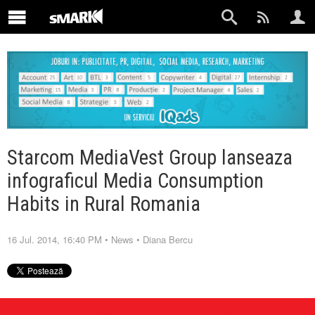
Starcom MediaVest Group lanseaza
infograficul Media Consumption
Habits in Rural Romania
16 Jul. 2014, 16:40 PM
•
News
•
Diana Bercu