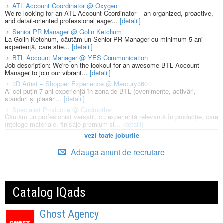
ATL Account Coordinator @ Oxygen
We’re looking for an ATL Account Coordinator – an organized, proactive,
and detail-oriented professional eager...
[detalii]
Senior PR Manager @ Golin Ketchum
La Golin Ketchum, căutăm un Senior PR Manager cu minimum 5 ani
experiență, care știe...
[detalii]
BTL Account Manager @ YES Communication
Job description: We're on the lookout for an awesome BTL Account
Manager to join our vibrant...
[detalii]
3D Artist – Shopper Experience @ Mercury360
Ai cel puțin 7 ani experiență în zona de BTL (evenimente, activări,
standuri și plasări...
[detalii]
Specialist Productie @ Godmother
Căutăm un profesionist versatil, cu experiență relevantă în producție, care
înțelege materiale, finisaje premium și...
[detalii]
vezi toate joburile
Adauga anunt de recrutare
Catalog IQads
Ghost Agency