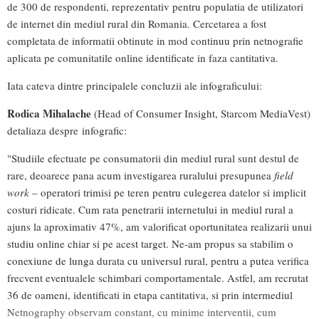
de 300 de respondenti, reprezentativ pentru populatia de utilizatori
de internet din mediul rural din Romania. Cercetarea a fost
completata de informatii obtinute in mod continuu prin netnografie
aplicata pe comunitatile online identificate in faza cantitativa.
Iata cateva dintre principalele concluzii ale infograficului:
Rodica Mihalache
(Head of Consumer Insight, Starcom MediaVest)
detaliaza despre infografic:
"Studiile efectuate pe consumatorii din mediul rural sunt destul de
rare, deoarece pana acum investigarea ruralului presupunea
field
work
– operatori trimisi pe teren pentru culegerea datelor si implicit
costuri ridicate. Cum rata penetrarii internetului in mediul rural a
ajuns la aproximativ 47%, am valorificat oportunitatea realizarii unui
studiu online chiar si pe acest target. Ne-am propus sa stabilim o
conexiune de lunga durata cu universul rural, pentru a putea verifica
frecvent eventualele schimbari comportamentale. Astfel, am recrutat
36 de oameni, identificati in etapa cantitativa, si prin intermediul
Netnography observam constant, cu minime interventii, cum