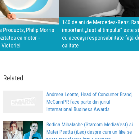
140 de ani de Mercedes-Benz. Ramona Pîrlog: Cel mai
important „test al timpului” este să inovăm constant, dar
cu aceeași responsabilitate față de oameni, siguranță și
calitate
Related
Andreea Leonte, Head of Consumer Brand,
McCannPR face parte din juriul
International Business Awards
Rodica Mihalache (Starcom MediaVest) si
Matei Psatta (iLeo) despre cum un like se