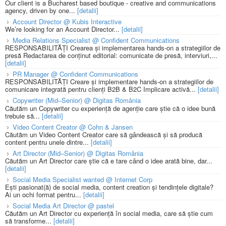
Our client is a Bucharest based boutique - creative and communications
agency, driven by one...
[detalii]
Account Director @ Kubis Interactive
We’re looking for an Account Director...
[detalii]
Media Relations Specialist @ Confident Communications
RESPONSABILITĂȚI Crearea și implementarea hands-on a strategiilor de
presă Redactarea de conținut editorial: comunicate de presă, interviuri,...
[detalii]
PR Manager @ Confident Communications
RESPONSABILITĂȚI Creare și implementare hands-on a strategiilor de
comunicare integrată pentru clienți B2B & B2C Implicare activă...
[detalii]
Copywriter (Mid–Senior) @ Digitas România
Căutăm un Copywriter cu experiență de agenție care știe că o idee bună
trebuie să...
[detalii]
Video Content Creator @ Cohn & Jansen
Căutăm un Video Content Creator care să gândească și să producă
content pentru unele dintre...
[detalii]
Art Director (Mid–Senior) @ Digitas România
Căutăm un Art Director care știe că e tare când o idee arată bine, dar...
[detalii]
Social Media Specialist wanted @ Internet Corp
Ești pasionat(ă) de social media, content creation și tendințele digitale?
Ai un ochi format pentru...
[detalii]
Social Media Art Director @ pastel
Căutăm un Art Director cu experiență în social media, care să știe cum
să transforme...
[detalii]