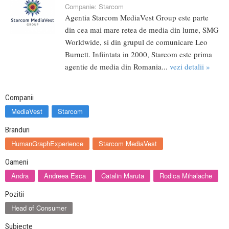
Companie:
Starcom
Agentia Starcom MediaVest Group este parte
din cea mai mare retea de media din lume, SMG
Worldwide, si din grupul de comunicare Leo
Burnett. Infiintata in 2000, Starcom este prima
agentie de media din Romania...
vezi detalii »
Companii
MediaVest
Starcom
Branduri
HumanGraphExperience
Starcom MediaVest
Oameni
Andra
Andreea Esca
Catalin Maruta
Rodica Mihalache
Pozitii
Head of Consumer
Subiecte