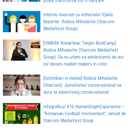
poate transforma intr-o vanzare
Interviu inversat cu editorialul IQads.
Reporter: Rodica Mihalache (Starcom
MediaVest Group)
[SMARK KnowHow: Target BootCamp]
Rodica Mihalache (Starcom MediaVest
Group): Sa nu uitam ca adolescentii de azi
vor deveni market makers in viitor
[Schimbari in media] Rodica Mihalache
(Starcom): Jurnalismul conversational va
duce la advertising conversational
Infograficul #16 HumanGraphExperience –
“Romanian Football Involvement”, lansat de
Starcom MediaVest Group