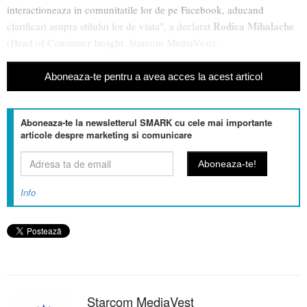
interactioneaza in comunitatile lor de pe Facebook, aducand
Rodica Mihalache
clarificari asupra stilului lor de viata", a declarat
(Head of Consumer Insight, Starcom MediaVest).
Aboneaza-te pentru a avea acces la acest articol
Aboneaza-te la newsletterul SMARK cu cele mai importante
articole despre marketing si comunicare
Info
Starcom MediaVest