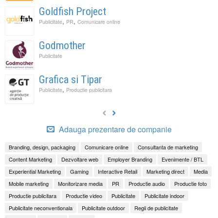
Goldfish Project
,
,
Publicitate
PR
Comunicare online
Godmother
Publicitate
Grafica si Tipar
,
Publicitate
Productie publicitara
Adauga prezentare de companie
Branding, design, packaging
Comunicare online
Consultanta de marketing
Content Marketing
Dezvoltare web
Employer Branding
Evenimente / BTL
Experiential Marketing
Gaming
Interactive Retail
Marketing direct
Media
Mobile marketing
Monitorizare media
PR
Productie audio
Productie foto
Productie publicitara
Productie video
Publicitate
Publicitate indoor
Publicitate neconventionala
Publicitate outdoor
Regii de publicitate