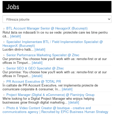
Jobs
BTL Account Manager Senior @ HexagonX (București)
Rolul ăsta se măsoară în ce nu se vede: proiectele care ies bine pentru
că...
[detalii]
Specialist Implementare BTL / Field Implementation Specialist @
HexagonX (București)
Lucrăm dintr-o hală...
[detalii]
Senior Performance Marketing Specialist @ Zitec
Our promise: You choose how you'll work with us: remote-first or at our
offices in Timpuri...
[detalii]
Senior SEO & GEO Specialist @ Zitec
Our promise: You choose how you'll work with us: remote-first or at our
offices in Timpuri...
[detalii]
PR Account Executive @ TOTAL PR
În calitate de PR Account Executive, vei implementa proiecte de
comunicare corporate & consumer, în...
[detalii]
Project Manager (Digital & eCommerce) @ Flaminjoy Group
We're looking for a Digital Project Manager who enjoys helping
businesses grow through digital marketing...
[detalii]
Photo & Video Content Creator @ boutique - creative and
communications agency | Recruited by EPIC Business Human Strategy