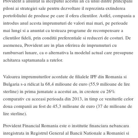
Provident a anuntat la inceputul acestui an ca unul dintre principalii
piloni ai strategiei sale pentru dezvoltare il reprezinta extinderea
portofoliului de produse pe care il ofera clientilor. Astfel, compania a
introdus anul acesta imprumuturi de valori mai mari, pe perioade
mai lungi si a anuntat ca testeaza programe de recompensare a
clientilor fideli, prin conditii preferentiale si reduceri de costuri. De
asemenea, Provident are in plan oferirea de imprumuturi cu
rambursari lunare, ca o alternativa la modelul actual care presupune
achitarea saptamanala a ratelor.
Valoarea imprumuturilor acordate de filialele IPF din Romania si
Bulgaria s-a ridicat la 68,4 milioane de euro (55,9 milioane de lire
sterline) in prima jumatate a acestui an, in crestere cu 26%
comparativ cu aceeasi perioada din 2013, in timp ce veniturile celor
doua companii au fost de 45,3 milioane de euro (37 de milioane de
lire sterline).
Provident Financial Romania este o institutie financiara nebancara
inregistrata in Registrul General al Bancii Nationale a Romaniei si