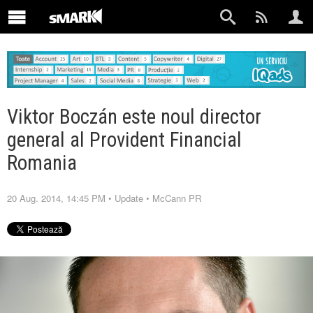
Viktor Boczán este noul director
general al Provident Financial
Romania
20 Aug. 2014, 14:45 PM
•
Update
•
McCann PR