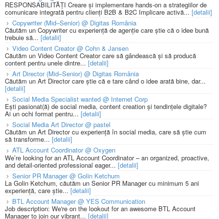
RESPONSABILITĂȚI Creare și implementare hands-on a strategiilor de
comunicare integrată pentru clienți B2B & B2C Implicare activă...
[detalii]
Copywriter (Mid–Senior) @ Digitas România
Căutăm un Copywriter cu experiență de agenție care știe că o idee bună
trebuie să...
[detalii]
Video Content Creator @ Cohn & Jansen
Căutăm un Video Content Creator care să gândească și să producă
content pentru unele dintre...
[detalii]
Art Director (Mid–Senior) @ Digitas România
Căutăm un Art Director care știe că e tare când o idee arată bine, dar...
[detalii]
Social Media Specialist wanted @ Internet Corp
Ești pasionat(ă) de social media, content creation și tendințele digitale?
Ai un ochi format pentru...
[detalii]
Social Media Art Director @ pastel
Căutăm un Art Director cu experiență în social media, care să știe cum
să transforme...
[detalii]
ATL Account Coordinator @ Oxygen
We’re looking for an ATL Account Coordinator – an organized, proactive,
and detail-oriented professional eager...
[detalii]
Senior PR Manager @ Golin Ketchum
La Golin Ketchum, căutăm un Senior PR Manager cu minimum 5 ani
experiență, care știe...
[detalii]
BTL Account Manager @ YES Communication
Job description: We're on the lookout for an awesome BTL Account
Manager to join our vibrant...
[detalii]