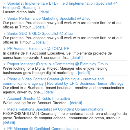
Specialist Implementare BTL / Field Implementation Specialist @
HexagonX (București)
Lucrăm dintr-o hală...
[detalii]
Senior Performance Marketing Specialist @ Zitec
Our promise: You choose how you'll work with us: remote-first or at our
offices in Timpuri...
[detalii]
Senior SEO & GEO Specialist @ Zitec
Our promise: You choose how you'll work with us: remote-first or at our
offices in Timpuri...
[detalii]
PR Account Executive @ TOTAL PR
În calitate de PR Account Executive, vei implementa proiecte de
comunicare corporate & consumer, în...
[detalii]
Project Manager (Digital & eCommerce) @ Flaminjoy Group
We're looking for a Digital Project Manager who enjoys helping
businesses grow through digital marketing...
[detalii]
Photo & Video Content Creator @ boutique - creative and
communications agency | Recruited by EPIC Business Human Strategy
Our client is a Bucharest based boutique - creative and communications
agency, driven by one...
[detalii]
Account Director @ Kubis Interactive
We’re looking for an Account Director...
[detalii]
Media Relations Specialist @ Confident Communications
RESPONSABILITĂȚI Crearea și implementarea hands-on a strategiilor de
presă Redactarea de conținut editorial: comunicate de presă, interviuri,...
[detalii]
PR Manager @ Confident Communications