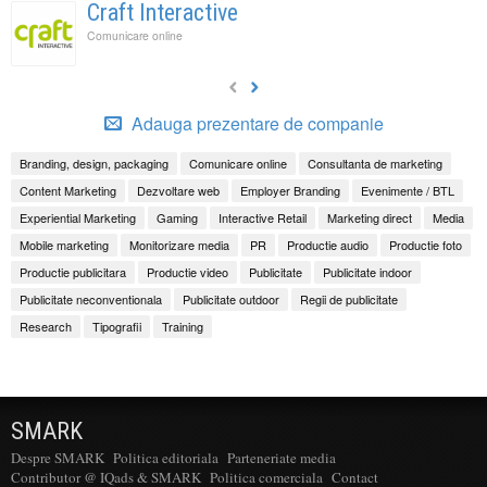
Craft Interactive
Comunicare online
Adauga prezentare de companie
Branding, design, packaging
Comunicare online
Consultanta de marketing
Content Marketing
Dezvoltare web
Employer Branding
Evenimente / BTL
Experiential Marketing
Gaming
Interactive Retail
Marketing direct
Media
Mobile marketing
Monitorizare media
PR
Productie audio
Productie foto
Productie publicitara
Productie video
Publicitate
Publicitate indoor
Publicitate neconventionala
Publicitate outdoor
Regii de publicitate
Research
Tipografii
Training
SMARK
Despre SMARK
Politica editoriala
Parteneriate media
Contributor @ IQads & SMARK
Politica comerciala
Contact