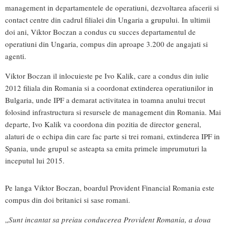
management in departamentele de operatiuni, dezvoltarea afacerii si
contact centre din cadrul filialei din Ungaria a grupului. In ultimii
doi ani, Viktor Boczan a condus cu succes departamentul de
operatiuni din Ungaria, compus din aproape 3.200 de angajati si
agenti.
Viktor Boczan il inlocuieste pe Ivo Kalik, care a condus din iulie
2012 filiala din Romania si a coordonat extinderea operatiunilor in
Bulgaria, unde IPF a demarat activitatea in toamna anului trecut
folosind infrastructura si resursele de management din Romania. Mai
departe, Ivo Kalik va coordona din pozitia de director general,
alaturi de o echipa din care fac parte si trei romani, extinderea IPF in
Spania, unde grupul se asteapta sa emita primele imprumuturi la
inceputul lui 2015.
Pe langa Viktor Boczan, boardul Provident Financial Romania este
compus din doi britanici si sase romani.
„
Sunt incantat sa preiau conducerea Provident Romania, a doua