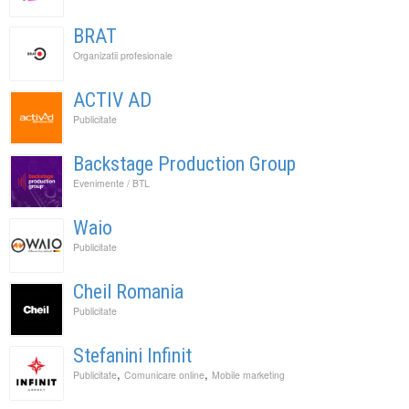
BRAT
Organizatii profesionale
ACTIV AD
Publicitate
Backstage Production Group
Evenimente / BTL
Waio
Publicitate
Cheil Romania
Publicitate
Stefanini Infinit
,
,
Publicitate
Comunicare online
Mobile marketing