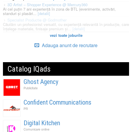
3D Artist – Shopper Experience @ Mercury360
Ai cel puțin 7 ani experiență în zona de BTL (evenimente, activări,
standuri și plasări...
[detalii]
Specialist Productie @ Godmother
Căutăm un profesionist versatil, cu experiență relevantă în producție, care
înțelege materiale, finisaje premium și...
[detalii]
vezi toate joburile
Adauga anunt de recrutare
Catalog IQads
Ghost Agency
Publicitate
Confident Communications
PR
Digital Kitchen
Comunicare online