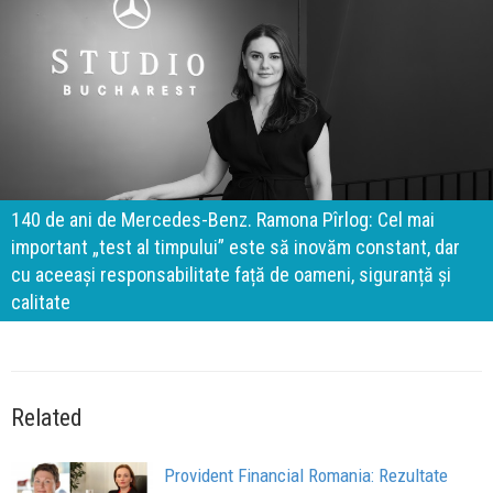
140 de ani de Mercedes-Benz. Ramona Pîrlog: Cel mai
important „test al timpului” este să inovăm constant, dar
cu aceeași responsabilitate față de oameni, siguranță și
calitate
Related
Provident Financial Romania: Rezultate