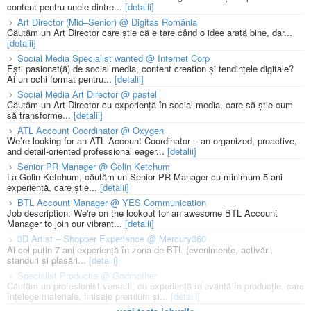
content pentru unele dintre...
[detalii]
Art Director (Mid–Senior) @ Digitas România
Căutăm un Art Director care știe că e tare când o idee arată bine, dar...
[detalii]
Social Media Specialist wanted @ Internet Corp
Ești pasionat(ă) de social media, content creation și tendințele digitale?
Ai un ochi format pentru...
[detalii]
Social Media Art Director @ pastel
Căutăm un Art Director cu experiență în social media, care să știe cum
să transforme...
[detalii]
ATL Account Coordinator @ Oxygen
We’re looking for an ATL Account Coordinator – an organized, proactive,
and detail-oriented professional eager...
[detalii]
Senior PR Manager @ Golin Ketchum
La Golin Ketchum, căutăm un Senior PR Manager cu minimum 5 ani
experiență, care știe...
[detalii]
BTL Account Manager @ YES Communication
Job description: We're on the lookout for an awesome BTL Account
Manager to join our vibrant...
[detalii]
3D Artist – Shopper Experience @ Mercury360
Ai cel puțin 7 ani experiență în zona de BTL (evenimente, activări,
standuri și plasări...
[detalii]
Specialist Productie @ Godmother
Căutăm un profesionist versatil, cu experiență relevantă în producție, care
înțelege materiale, finisaje premium și...
[detalii]