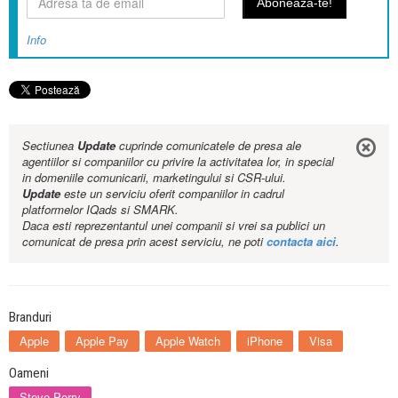
Info
Sectiunea
Update
cuprinde comunicatele de presa ale
agentiilor si companiilor cu privire la activitatea lor, in special
in domeniile comunicarii, marketingului si CSR-ului.
Update
este un serviciu oferit companiilor in cadrul
platformelor IQads si SMARK.
Daca esti reprezentantul unei companii si vrei sa publici un
comunicat de presa prin acest serviciu, ne poti
contacta aici
.
Branduri
Apple
Apple Pay
Apple Watch
iPhone
Visa
Oameni
Steve Perry