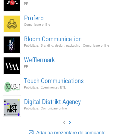
PR
Profero
Comunicare online
Bloom Communication
,
,
Publicitate
Branding, design, packaging
Comunicare online
Wefflermark
PR
Touch Communications
,
Publicitate
Evenimente / BTL
Digital Distrikt Agency
,
Publicitate
Comunicare online
Adauga prezentare de companie