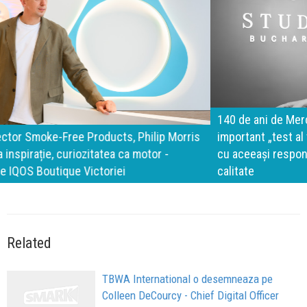
140 de ani de Mercedes-Benz. Ramona Pîrlog: Cel mai
important „test al timpului” este să inovăm constant, dar
cu aceeași responsabilitate față de oameni, siguranță și
calitate
Related
TBWA International o desemneaza pe
Colleen DeCourcy - Chief Digital Officer