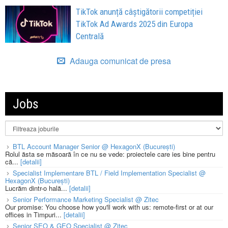
TikTok anunță câștigătorii competiției
TikTok Ad Awards 2025 din Europa
Centrală
Adauga comunicat de presa
Jobs
BTL Account Manager Senior @ HexagonX (București)
Rolul ăsta se măsoară în ce nu se vede: proiectele care ies bine pentru
că...
[detalii]
Specialist Implementare BTL / Field Implementation Specialist @
HexagonX (București)
Lucrăm dintr-o hală...
[detalii]
Senior Performance Marketing Specialist @ Zitec
Our promise: You choose how you'll work with us: remote-first or at our
offices in Timpuri...
[detalii]
Senior SEO & GEO Specialist @ Zitec