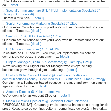
Rolul ăsta se măsoară în ce nu se vede: proiectele care ies bine pentru
că...
[detalii]
Specialist Implementare BTL / Field Implementation Specialist @
HexagonX (București)
Lucrăm dintr-o hală...
[detalii]
Senior Performance Marketing Specialist @ Zitec
Our promise: You choose how you'll work with us: remote-first or at our
offices in Timpuri...
[detalii]
Senior SEO & GEO Specialist @ Zitec
Our promise: You choose how you'll work with us: remote-first or at our
offices in Timpuri...
[detalii]
PR Account Executive @ TOTAL PR
În calitate de PR Account Executive, vei implementa proiecte de
comunicare corporate & consumer, în...
[detalii]
Project Manager (Digital & eCommerce) @ Flaminjoy Group
We're looking for a Digital Project Manager who enjoys helping
businesses grow through digital marketing...
[detalii]
Photo & Video Content Creator @ boutique - creative and
communications agency | Recruited by EPIC Business Human Strategy
Our client is a Bucharest based boutique - creative and communications
agency, driven by one...
[detalii]
Account Director @ Kubis Interactive
We’re looking for an Account Director...
[detalii]
Media Relations Specialist @ Confident Communications
RESPONSABILITĂȚI Crearea și implementarea hands-on a strategiilor de
presă Redactarea de conținut editorial: comunicate de presă, interviuri,...