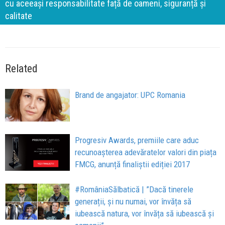
cu aceeași responsabilitate față de oameni, siguranță și
calitate
Related
Brand de angajator: UPC Romania
Progresiv Awards, premiile care aduc
recunoașterea adevăratelor valori din piața
FMCG, anunță finaliștii ediției 2017
#RomâniaSălbatică | ”Dacă tinerele
generații, și nu numai, vor învăța să
iubească natura, vor învăța să iubească și