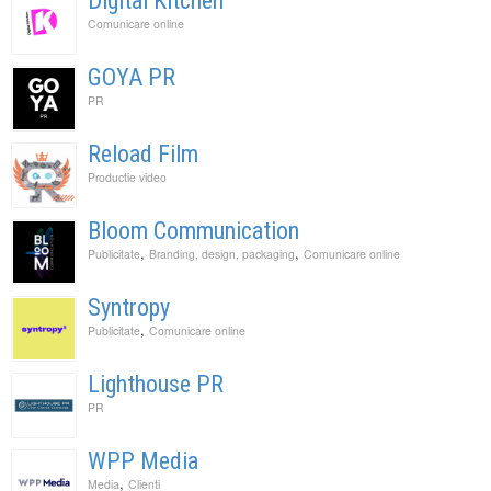
Digital Kitchen
Comunicare online
GOYA PR
PR
Reload Film
Productie video
Bloom Communication
,
,
Publicitate
Branding, design, packaging
Comunicare online
Syntropy
,
Publicitate
Comunicare online
Lighthouse PR
PR
WPP Media
,
Media
Clienti