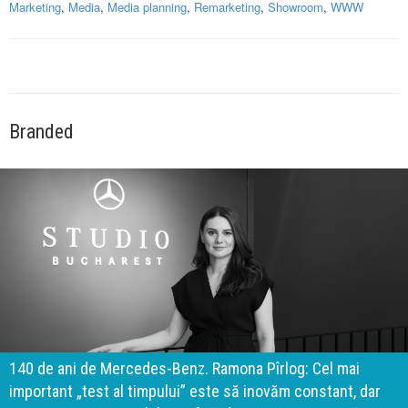
Marketing
,
Media
,
Media planning
,
Remarketing
,
Showroom
,
WWW
Branded
140 de ani de Mercedes-Benz. Ramona Pîrlog: Cel mai
important „test al timpului” este să inovăm constant, dar