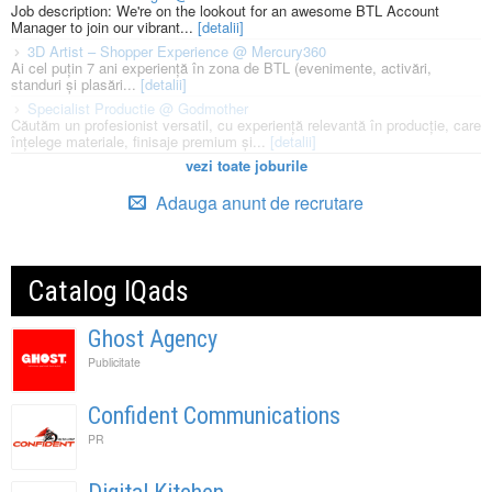
Job description: We're on the lookout for an awesome BTL Account
Manager to join our vibrant...
[detalii]
3D Artist – Shopper Experience @ Mercury360
Ai cel puțin 7 ani experiență în zona de BTL (evenimente, activări,
standuri și plasări...
[detalii]
Specialist Productie @ Godmother
Căutăm un profesionist versatil, cu experiență relevantă în producție, care
înțelege materiale, finisaje premium și...
[detalii]
vezi toate joburile
Adauga anunt de recrutare
Catalog IQads
Ghost Agency
Publicitate
Confident Communications
PR