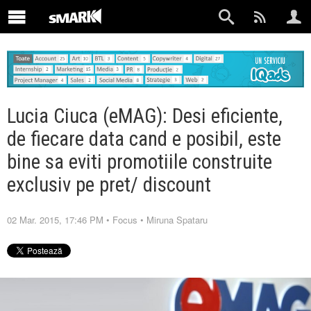
Lucia Ciuca (eMAG): Desi eficiente,
de fiecare data cand e posibil, este
bine sa eviti promotiile construite
exclusiv pe pret/ discount
02 Mar. 2015, 17:46 PM
•
Focus
•
Miruna Spataru