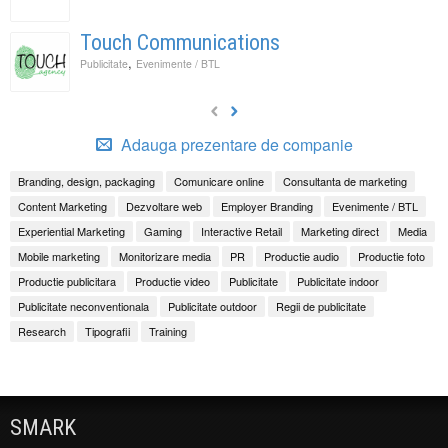
Touch Communications
,
Publicitate
Evenimente / BTL
Adauga prezentare de companie
Branding, design, packaging
Comunicare online
Consultanta de marketing
Content Marketing
Dezvoltare web
Employer Branding
Evenimente / BTL
Experiential Marketing
Gaming
Interactive Retail
Marketing direct
Media
Mobile marketing
Monitorizare media
PR
Productie audio
Productie foto
Productie publicitara
Productie video
Publicitate
Publicitate indoor
Publicitate neconventionala
Publicitate outdoor
Regii de publicitate
Research
Tipografii
Training
SMARK