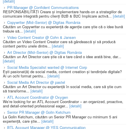
[detalii]
PR Manager @ Confident Communications
RESPONSABILITĂȚI Creare și implementare hands-on a strategiilor de
comunicare integrată pentru clienți B2B & B2C Implicare activă...
[detalii]
Copywriter (Mid–Senior) @ Digitas România
Căutăm un Copywriter cu experiență de agenție care știe că o idee bună
trebuie să...
[detalii]
Video Content Creator @ Cohn & Jansen
Căutăm un Video Content Creator care să gândească și să producă
content pentru unele dintre...
[detalii]
Art Director (Mid–Senior) @ Digitas România
Căutăm un Art Director care știe că e tare când o idee arată bine, dar...
[detalii]
Social Media Specialist wanted @ Internet Corp
Ești pasionat(ă) de social media, content creation și tendințele digitale?
Ai un ochi format pentru...
[detalii]
Social Media Art Director @ pastel
Căutăm un Art Director cu experiență în social media, care să știe cum
să transforme...
[detalii]
ATL Account Coordinator @ Oxygen
We’re looking for an ATL Account Coordinator – an organized, proactive,
and detail-oriented professional eager...
[detalii]
Senior PR Manager @ Golin Ketchum
La Golin Ketchum, căutăm un Senior PR Manager cu minimum 5 ani
experiență, care știe...
[detalii]
BTL Account Manager @ YES Communication