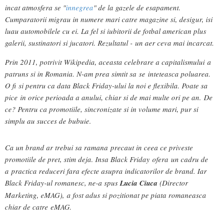
incat atmosfera se "
innegrea
" de la gazele de esapament.
Cumparatorii migrau in numere mari catre magazine si, desigur, isi
luau automobilele cu ei. La fel si iubitorii de fotbal american plus
galerii, sustinatori si jucatori. Rezultatul - un aer ceva mai incarcat.
Prin 2011, potrivit Wikipedia, aceasta celebrare a capitalismului a
patruns si in Romania. N-am prea simtit sa se inteteasca poluarea.
O fi si pentru ca data Black Friday-ului la noi e flexibila. Poate sa
pice in orice perioada a anului, chiar si de mai multe ori pe an.
De
ce? Pentru ca promotiile, sincronizate si in volume mari, pur si
simplu au succes de bubuie.
Ca un brand ar trebui sa ramana precaut in ceea ce priveste
promotiile de pret, stim deja. Insa Black Friday ofera un cadru de
a practica reduceri fara efecte asupra indicatorilor de brand. Iar
Black Friday-ul romanesc, ne-a spus
Lucia Ciuca
(Director
Marketing, eMAG), a fost adus si pozitionat pe piata romaneasca
chiar de catre eMAG.