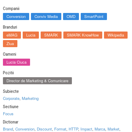
Companii
Conversion
Conviv Media
OMD
SmartPoint
Branduri
eMAG
Lucia
SMARK
SMARK KnowHow
Wikipedia
Ziua
Oameni
Lucia Ciuca
Pozitii
Director de Marketing & Comunicare
Subiecte
Corporate
,
Marketing
Sectiune
Focus
Dictionar
Brand
,
Conversion
,
Discount
,
Format
,
HTTP
,
Impact
,
Marca
,
Market
,