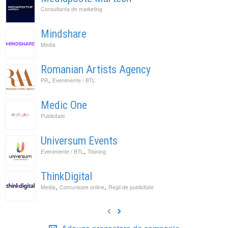
Consultanta de marketing
Mindshare
Media
Romanian Artists Agency
,
PR
Evenimente / BTL
Medic One
Publicitate
Universum Events
,
Evenimente / BTL
Training
ThinkDigital
,
,
Media
Comunicare online
Regii de publicitate