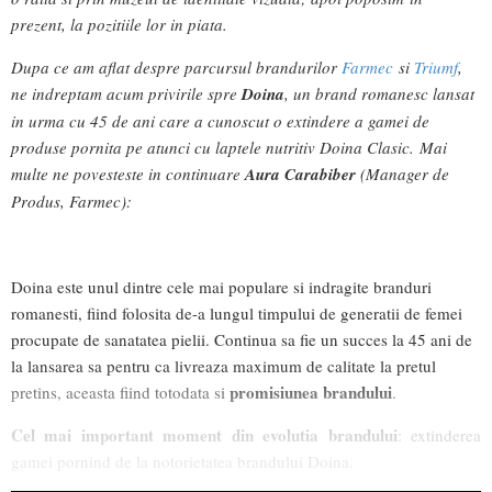
prezent, la pozitiile lor in piata.
Dupa ce am aflat despre parcursul brandurilor
Farmec
si
Triumf
,
ne indreptam acum privirile spre
Doina
, un brand romanesc lansat
in urma cu 45 de ani care a cunoscut o extindere a gamei de
produse pornita pe atunci cu laptele nutritiv Doina Clasic.
Mai
multe ne povesteste in continuare
Aura Carabiber
(Manager de
Produs, Farmec):
Doina este unul dintre cele mai populare si indragite branduri
romanesti, fiind folosita de-a lungul timpului de generatii de femei
procupate de sanatatea pielii. Continua sa fie un succes la 45 ani de
la lansarea sa pentru ca livreaza maximum de calitate la pretul
promisiunea brandului
pretins, aceasta fiind totodata si
.
Cel mai important moment din evolutia brandului
: extinderea
gamei pornind de la notorietatea brandului Doina.