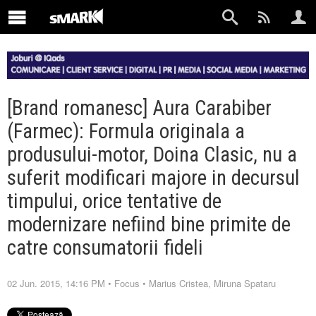
[Brand romanesc] Aura Carabiber
(Farmec): Formula originala a
produsului-motor, Doina Clasic, nu a
suferit modificari majore in decursul
timpului, orice tentative de
modernizare nefiind bine primite de
catre consumatorii fideli
02 Jun. 2015, 14:16 PM
•
Focus
•
Marius Cristea
,
Miruna Spataru