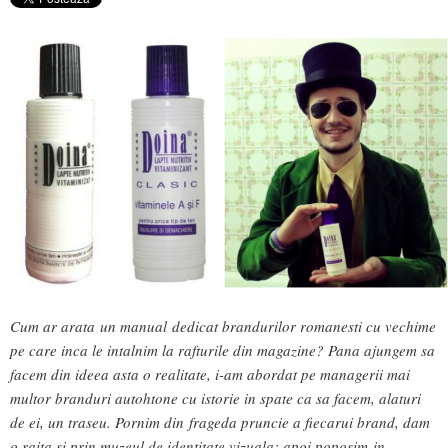
Cum ar arata un manual dedicat brandurilor romanesti cu vechime
pe care inca le intalnim la rafturile din magazine? Pana ajungem sa
facem din ideea asta o realitate, i-am abordat pe managerii mai
multor branduri autohtone cu istorie in spate ca sa facem, alaturi
de ei, un traseu. P
ornim din frageda pruncie a fiecarui brand, dam
o raita si prin muzeul de identitate vizuala; apoi poposim in