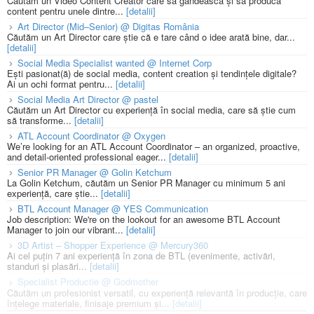
Căutăm un Video Content Creator care să gândească și să producă
content pentru unele dintre...
[detalii]
Art Director (Mid–Senior) @ Digitas România
Căutăm un Art Director care știe că e tare când o idee arată bine, dar...
[detalii]
Social Media Specialist wanted @ Internet Corp
Ești pasionat(ă) de social media, content creation și tendințele digitale?
Ai un ochi format pentru...
[detalii]
Social Media Art Director @ pastel
Căutăm un Art Director cu experiență în social media, care să știe cum
să transforme...
[detalii]
ATL Account Coordinator @ Oxygen
We’re looking for an ATL Account Coordinator – an organized, proactive,
and detail-oriented professional eager...
[detalii]
Senior PR Manager @ Golin Ketchum
La Golin Ketchum, căutăm un Senior PR Manager cu minimum 5 ani
experiență, care știe...
[detalii]
BTL Account Manager @ YES Communication
Job description: We're on the lookout for an awesome BTL Account
Manager to join our vibrant...
[detalii]
3D Artist – Shopper Experience @ Mercury360
Ai cel puțin 7 ani experiență în zona de BTL (evenimente, activări,
standuri și plasări...
[detalii]
Specialist Productie @ Godmother
Căutăm un profesionist versatil, cu experiență relevantă în producție, care
înțelege materiale, finisaje premium și...
[detalii]