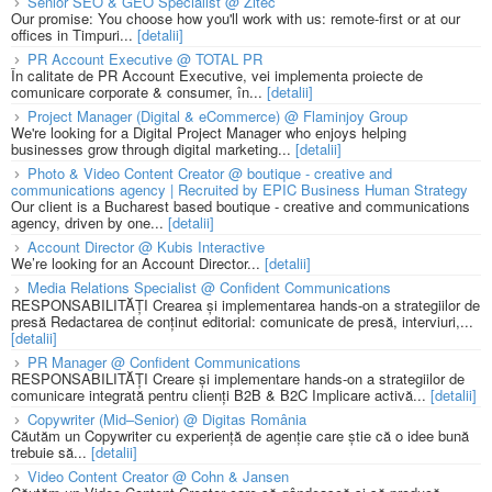
Senior SEO & GEO Specialist @ Zitec
Our promise: You choose how you'll work with us: remote-first or at our
offices in Timpuri...
[detalii]
PR Account Executive @ TOTAL PR
În calitate de PR Account Executive, vei implementa proiecte de
comunicare corporate & consumer, în...
[detalii]
Project Manager (Digital & eCommerce) @ Flaminjoy Group
We're looking for a Digital Project Manager who enjoys helping
businesses grow through digital marketing...
[detalii]
Photo & Video Content Creator @ boutique - creative and
communications agency | Recruited by EPIC Business Human Strategy
Our client is a Bucharest based boutique - creative and communications
agency, driven by one...
[detalii]
Account Director @ Kubis Interactive
We’re looking for an Account Director...
[detalii]
Media Relations Specialist @ Confident Communications
RESPONSABILITĂȚI Crearea și implementarea hands-on a strategiilor de
presă Redactarea de conținut editorial: comunicate de presă, interviuri,...
[detalii]
PR Manager @ Confident Communications
RESPONSABILITĂȚI Creare și implementare hands-on a strategiilor de
comunicare integrată pentru clienți B2B & B2C Implicare activă...
[detalii]
Copywriter (Mid–Senior) @ Digitas România
Căutăm un Copywriter cu experiență de agenție care știe că o idee bună
trebuie să...
[detalii]
Video Content Creator @ Cohn & Jansen