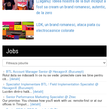
(Zaganu): Ideea noastra de la bun inceput a
fost sa cream un brand romanesc, autentic,
de la zero
LDK, un brand romanesc, ataca piata cu
electrocasnice colorate
Jobs
BTL Account Manager Senior @ HexagonX (București)
Rolul ăsta se măsoară în ce nu se vede: proiectele care ies bine pentru
că...
[detalii]
Specialist Implementare BTL / Field Implementation Specialist @
HexagonX (București)
Lucrăm dintr-o hală...
[detalii]
Senior Performance Marketing Specialist @ Zitec
Our promise: You choose how you'll work with us: remote-first or at our
offices in Timpuri...
[detalii]