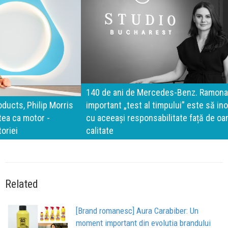
140 de ani de Mercedes-Benz. Ramona Pîrlog: Cel mai
important „test al timpului” este să inovăm constant, dar
cu aceeași responsabilitate față de oameni, siguranță și
calitate
Related
[Brand romanesc] Aura Carabiber: Un
moment important din evolutia brandului