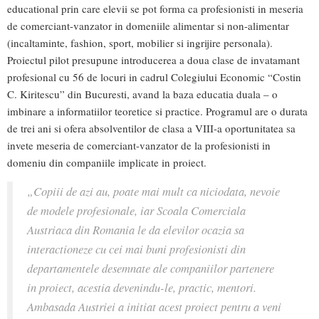
educational prin care elevii se pot forma ca profesionisti in meseria
de comerciant-vanzator in domeniile alimentar si non-alimentar
(incaltaminte, fashion, sport, mobilier si ingrijire personala).
Proiectul pilot presupune introducerea a doua clase de invatamant
profesional cu 56 de locuri in cadrul Colegiului Economic “Costin
C. Kiritescu” din Bucuresti, avand la baza educatia duala – o
imbinare a informatiilor teoretice si practice. Programul are o durata
de trei ani si ofera absolventilor de clasa a VIII-a oportunitatea sa
invete meseria de comerciant-vanzator de la profesionisti in
domeniu din companiile implicate in proiect.
„Copiii de azi au, poate mai mult ca niciodata, nevoie
de modele profesionale, iar Scoala Comerciala
Austriaca din Romania le da elevilor ocazia sa
interactioneze cu cei mai buni profesionisti din
departamentele desemnate ale companiilor partenere
in proiect, acestia devenindu-le, practic, mentori.
Ambasada Austriei a initiat acest proiect pentru a veni