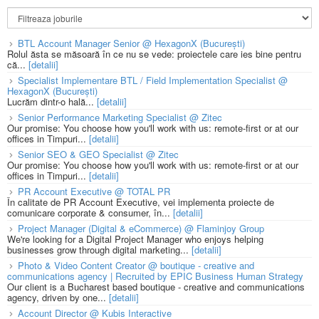
BTL Account Manager Senior @ HexagonX (București)
Rolul ăsta se măsoară în ce nu se vede: proiectele care ies bine pentru
că...
[detalii]
Specialist Implementare BTL / Field Implementation Specialist @
HexagonX (București)
Lucrăm dintr-o hală...
[detalii]
Senior Performance Marketing Specialist @ Zitec
Our promise: You choose how you'll work with us: remote-first or at our
offices in Timpuri...
[detalii]
Senior SEO & GEO Specialist @ Zitec
Our promise: You choose how you'll work with us: remote-first or at our
offices in Timpuri...
[detalii]
PR Account Executive @ TOTAL PR
În calitate de PR Account Executive, vei implementa proiecte de
comunicare corporate & consumer, în...
[detalii]
Project Manager (Digital & eCommerce) @ Flaminjoy Group
We're looking for a Digital Project Manager who enjoys helping
businesses grow through digital marketing...
[detalii]
Photo & Video Content Creator @ boutique - creative and
communications agency | Recruited by EPIC Business Human Strategy
Our client is a Bucharest based boutique - creative and communications
agency, driven by one...
[detalii]
Account Director @ Kubis Interactive