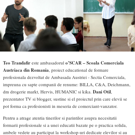
Teo Trandafir
o’SCAR – Scoala Comerciala
este ambasadorul
Austriaca din Romania
, proiect educational de formare
profesionala dezvoltat de Ambasada Austriei - Sectia Comerciala,
impreuna cu sapte companii de renume: BILLA, C&A, Deichmann,
Dani Otil
dm drogerie markt, Hervis, HUMANIC si kika.
,
prezentator TV si blogger, sustine si el proiectul prin care elevii se
pot forma ca profesionisti in meseria de comerciant-vanzator.
Pentru a atrage atentia tinerilor si parintilor asupra necesitatii
formarii profesionale si a unei educatii bazate pe o practica solida,
ambele vedete au participat la workshop-uri dedicate elevilor si au