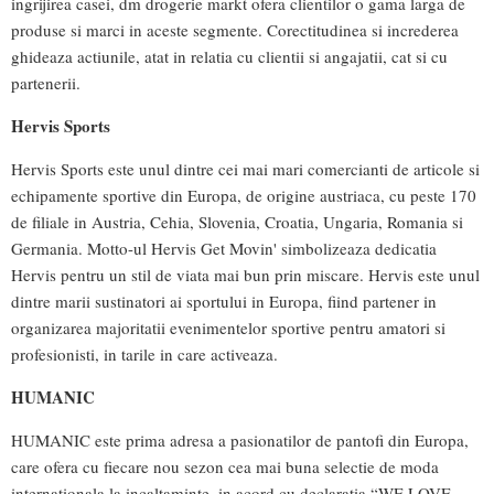
ingrijirea casei, dm drogerie markt ofera clientilor o gama larga de
produse si marci in aceste segmente. Corectitudinea si increderea
ghideaza actiunile, atat in relatia cu clientii si angajatii, cat si cu
partenerii.
Hervis Sports
Hervis Sports este unul dintre cei mai mari comercianti de articole si
echipamente sportive din Europa, de origine austriaca, cu peste 170
de filiale in Austria, Cehia, Slovenia, Croatia, Ungaria, Romania si
Germania. Motto-ul Hervis Get Movin' simbolizeaza dedicatia
Hervis pentru un stil de viata mai bun prin miscare. Hervis este unul
dintre marii sustinatori ai sportului in Europa, fiind partener in
organizarea majoritatii evenimentelor sportive pentru amatori si
profesionisti, in tarile in care activeaza.
HUMANIC
HUMANIC este prima adresa a pasionatilor de pantofi din Europa,
care ofera cu fiecare nou sezon cea mai buna selectie de moda
internationala la incaltaminte, in acord cu declaratia “WE LOVE