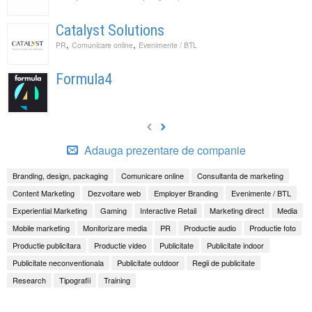
Catalyst Solutions
,
,
PR
Comunicare online
Evenimente / BTL
Formula4
Adauga prezentare de companie
Branding, design, packaging
Comunicare online
Consultanta de marketing
Content Marketing
Dezvoltare web
Employer Branding
Evenimente / BTL
Experiential Marketing
Gaming
Interactive Retail
Marketing direct
Media
Mobile marketing
Monitorizare media
PR
Productie audio
Productie foto
Productie publicitara
Productie video
Publicitate
Publicitate indoor
Publicitate neconventionala
Publicitate outdoor
Regii de publicitate
Research
Tipografii
Training