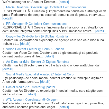
We’re looking for an Account Director...
[detalii]
Media Relations Specialist @ Confident Communications
RESPONSABILITĂȚI Crearea și implementarea hands-on a strategiilor de
presă Redactarea de conținut editorial: comunicate de presă, interviuri,...
[detalii]
PR Manager @ Confident Communications
RESPONSABILITĂȚI Creare și implementare hands-on a strategiilor de
comunicare integrată pentru clienți B2B & B2C Implicare activă...
[detalii]
Copywriter (Mid–Senior) @ Digitas România
Căutăm un Copywriter cu experiență de agenție care știe că o idee bună
trebuie să...
[detalii]
Video Content Creator @ Cohn & Jansen
Căutăm un Video Content Creator care să gândească și să producă
content pentru unele dintre...
[detalii]
Art Director (Mid–Senior) @ Digitas România
Căutăm un Art Director care știe că e tare când o idee arată bine, dar...
[detalii]
Social Media Specialist wanted @ Internet Corp
Ești pasionat(ă) de social media, content creation și tendințele digitale?
Ai un ochi format pentru...
[detalii]
Social Media Art Director @ pastel
Căutăm un Art Director cu experiență în social media, care să știe cum
să transforme...
[detalii]
ATL Account Coordinator @ Oxygen
We’re looking for an ATL Account Coordinator – an organized, proactive,
and detail-oriented professional eager...
[detalii]