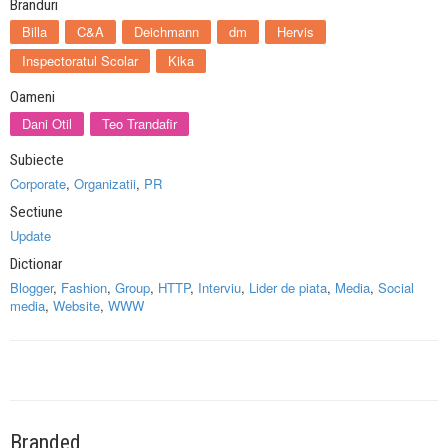
Branduri
Billa
C&A
Deichmann
dm
Hervis
Inspectoratul Scolar
Kika
Oameni
Dani Otil
Teo Trandafir
Subiecte
Corporate
,
Organizatii
,
PR
Sectiune
Update
Dictionar
Blogger
,
Fashion
,
Group
,
HTTP
,
Interviu
,
Lider de piata
,
Media
,
Social
media
,
Website
,
WWW
Branded