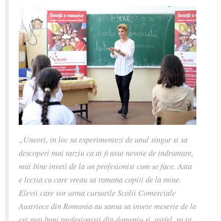
„Uneori, in loc sa experimentezi de unul singur si sa
descoperi mai tarziu ca ai fi avut nevoie de indrumare,
mai bine inveti de la un profesionist cum se face. Asta
e lectia cu care vreau sa ramana copiii de la mine.
Elevii care vor urma cursurile Scolii Comerciale
Austriece din Romania au sansa sa invete meserie de la
cei mai buni profesionisti din domeniu si, astfel, sa ia