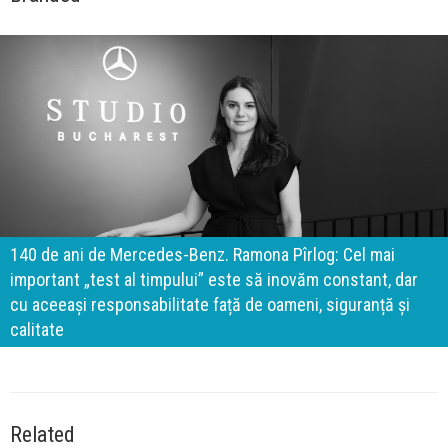
140 de ani de Mercedes-Benz. Ramona Pîrlog: Cel mai
important „test al timpului” este să inovăm constant, dar
cu aceeași responsabilitate față de oameni, siguranță și
calitate
Related