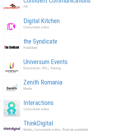
Confident Communications
PR
Digital Kitchen
Comunicare online
the Syndicate
Publicitate
Universum Events
,
Evenimente / BTL
Training
Zenith Romania
Media
Interactions
Comunicare online
ThinkDigital
,
,
Media
Comunicare online
Regii de publicitate