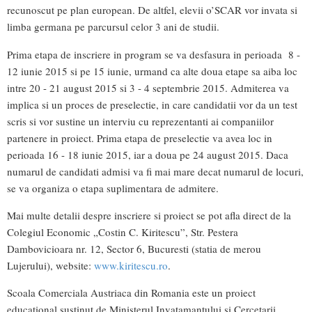
recunoscut pe plan european. De altfel, elevii o’SCAR vor invata si
limba germana pe parcursul celor 3 ani de studii.
Prima etapa de inscriere in program se va desfasura in perioada 8 -
12 iunie 2015 si pe 15 iunie, urmand ca alte doua etape sa aiba loc
intre 20 - 21 august 2015 si 3 - 4 septembrie 2015. Admiterea va
implica si un proces de preselectie, in care candidatii vor da un test
scris si vor sustine un interviu cu reprezentanti ai companiilor
partenere in proiect. Prima etapa de preselectie va avea loc in
perioada 16 - 18 iunie 2015, iar a doua pe 24 august 2015. Daca
numarul de candidati admisi va fi mai mare decat numarul de locuri,
se va organiza o etapa suplimentara de admitere.
Mai multe detalii despre inscriere si proiect se pot afla direct de la
Colegiul Economic „Costin C. Kiritescu”, Str. Pestera
Dambovicioara nr. 12, Sector 6, Bucuresti (statia de merou
Lujerului), website:
www.kiritescu.ro
.
Scoala Comerciala Austriaca din Romania este un proiect
educational sustinut de Ministerul Invatamantului si Cercetarii