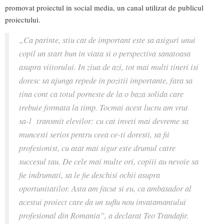
promovat proiectul in social media, un canal utilizat de publicul
proiectului.
„Ca parinte, stiu cat de important este sa asiguri unui
copil un start bun in viata si o perspectiva sanatoasa
asupra viitorului. In ziua de azi, tot mai multi tineri isi
doresc sa ajunga repede in pozitii importante, fara sa
tina cont ca totul porneste de la o baza solida care
trebuie formata la timp. Tocmai acest lucru am vrut
sa-l transmit elevilor: cu cat inveti mai devreme sa
muncesti serios pentru ceea ce-ti doresti, sa fii
profesionist, cu atat mai sigur este drumul catre
succesul tau. De cele mai multe ori, copiii au nevoie sa
fie indrumati, sa le fie deschisi ochii asupra
oportunitatilor. Asta am facut si eu, ca ambasador al
acestui proiect care da un suflu nou invatamantului
profesional din Romania”, a declarat Teo Trandafir.