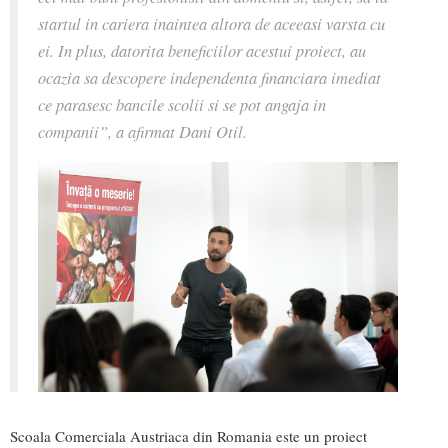
startul in cariera inaintea altora de aceeasi varsta cu
ei. In plus, datorita beneficiilor acestui proiect, au
ocazia sa descopere independenta financiara imediat
ce parasesc bancile scolii si se pot angaja in
companii”, a afirmat Dani Otil.
Scoala Comerciala Austriaca din Romania este un proiect