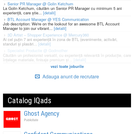
Senior PR Manager @ Golin Ketchum
La Golin Ketchum, căutăm un Senior PR Manager cu minimum 5 ani
experiență, care știe...
[detalii]
BTL Account Manager @ YES Communication
Job description: We're on the lookout for an awesome BTL Account
Manager to join our vibrant...
[detalii]
3D Artist – Shopper Experience @ Mercury360
Ai cel puțin 7 ani experiență în zona de BTL (evenimente, activări,
standuri și plasări...
[detalii]
Specialist Productie @ Godmother
Căutăm un profesionist versatil, cu experiență relevantă în producție, care
înțelege materiale, finisaje premium și...
[detalii]
vezi toate joburile
Adauga anunt de recrutare
Catalog IQads
Ghost Agency
Publicitate