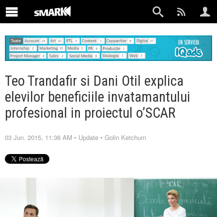
Teo Trandafir si Dani Otil explica
elevilor beneficiile invatamantului
profesional in proiectul o’SCAR
03 Jun. 2015, 11:36 AM
•
Update
•
Golin Ketchum