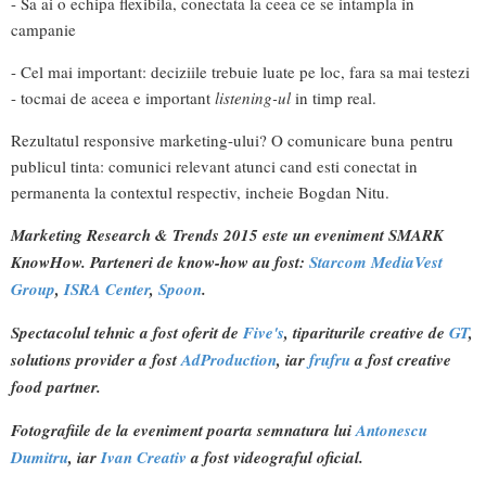
- Sa ai o echipa flexibila, conectata la ceea ce se intampla in
campanie
- Cel mai important: deciziile trebuie luate pe loc, fara sa mai testezi
- tocmai de aceea e important
listening-ul
in timp real.
Rezultatul responsive marketing-ului? O comunicare buna pentru
publicul tinta: comunici relevant atunci cand esti conectat in
permanenta la contextul respectiv, incheie Bogdan Nitu.
Marketing Research & Trends 2015 este un eveniment SMARK
KnowHow. Parteneri de know-how au fost:
Starcom MediaVest
Group
,
ISRA Center
,
Spoon
.
Spectacolul tehnic a fost oferit de
Five's
, tipariturile creative de
GT
,
solutions provider a fost
AdProduction
, iar
frufru
a fost creative
food partner.
Fotografiile de la eveniment poarta semnatura lui
Antonescu
Dumitru
, iar
Ivan Creativ
a fost videograful oficial.