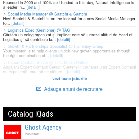
Founded in 2009 and 100% self-funded to this day, Natural Intelligence is
a leader in...
[detalii]
Social Media Manager @ Saatchi & Saatchi
Hey! Saatchi & Saatchi is on the lookout for a new Social Media Manager
to...
[detalii]
Logistics Exec (Gestionar) @ TAG
Căutăm un coleg organizat și implicat care să lucreze alături de Head of
Logistics și să contribuie la...
[detalii]
Growth & Partnerships Specialist @ Flaminjoy Group
Your mission is to help clients unlock new growth opportunities through
the right combination of...
[detalii]
Expert Contabil Senior @ Elite Media United
Angajăm Expert Contabil Senior! Suntem în căutarea unui Expert Contabil
cu experiență, care să se alăture...
[detalii]
vezi toate joburile
Adauga anunt de recrutare
Catalog IQads
Ghost Agency
Publicitate