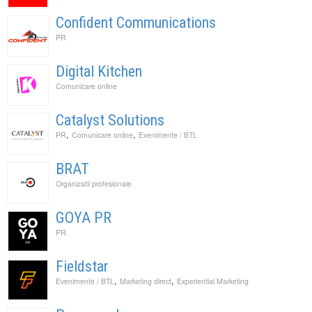
Confident Communications
PR
Digital Kitchen
Comunicare online
Catalyst Solutions
,
,
PR
Comunicare online
Evenimente / BTL
BRAT
Organizatii profesionale
GOYA PR
PR
Fieldstar
,
,
Evenimente / BTL
Marketing direct
Experiential Marketing