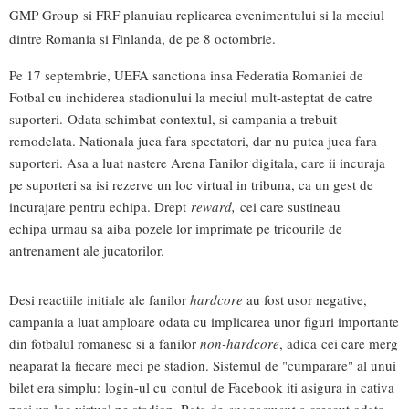
GMP Group si FRF planuiau replicarea evenimentului si la meciul
dintre Romania si Finlanda, de pe 8 octombrie.
Pe 17 septembrie, UEFA sanctiona insa Federatia Romaniei de
Fotbal cu inchiderea stadionului la meciul mult-asteptat de catre
suporteri. Odata schimbat contextul, si campania a trebuit
remodelata. Nationala juca fara spectatori, dar nu putea juca fara
suporteri. Asa a luat nastere Arena Fanilor digitala, care ii incuraja
pe suporteri sa isi rezerve un loc virtual in tribuna, ca un gest de
incurajare pentru echipa. Drept
reward,
cei care sustineau
echipa urmau sa aiba pozele lor imprimate pe tricourile de
antrenament ale jucatorilor.
Desi reactiile initiale ale fanilor
hardcore
au fost usor negative,
campania a luat amploare odata cu implicarea unor figuri importante
din fotbalul romanesc si a fanilor
non-hardcore
, adica cei care merg
neaparat la fiecare meci pe stadion. Sistemul de "cumparare" al unui
bilet era simplu: login-ul cu contul de Facebook iti asigura in cativa