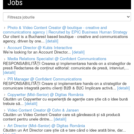
Jobs
Photo & Video Content Creator @ boutique - creative and
communications agency | Recruited by EPIC Business Human Strategy
Our client is a Bucharest based boutique - creative and communications
agency, driven by one...
[detalii]
Account Director @ Kubis Interactive
We’re looking for an Account Director...
[detalii]
Media Relations Specialist @ Confident Communications
RESPONSABILITĂȚI Crearea și implementarea hands-on a strategiilor de
presă Redactarea de conținut editorial: comunicate de presă, interviuri,...
[detalii]
PR Manager @ Confident Communications
RESPONSABILITĂȚI Creare și implementare hands-on a strategiilor de
comunicare integrată pentru clienți B2B & B2C Implicare activă...
[detalii]
Copywriter (Mid–Senior) @ Digitas România
Căutăm un Copywriter cu experiență de agenție care știe că o idee bună
trebuie să...
[detalii]
Video Content Creator @ Cohn & Jansen
Căutăm un Video Content Creator care să gândească și să producă
content pentru unele dintre...
[detalii]
Art Director (Mid–Senior) @ Digitas România
Căutăm un Art Director care știe că e tare când o idee arată bine, dar...