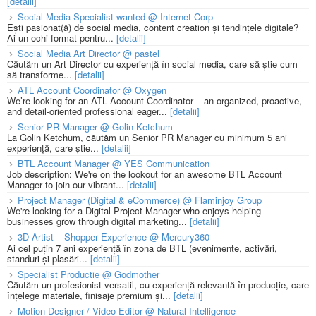
[detalii]
Social Media Specialist wanted @ Internet Corp
Ești pasionat(ă) de social media, content creation și tendințele digitale?
Ai un ochi format pentru...
[detalii]
Social Media Art Director @ pastel
Căutăm un Art Director cu experiență în social media, care să știe cum
să transforme...
[detalii]
ATL Account Coordinator @ Oxygen
We’re looking for an ATL Account Coordinator – an organized, proactive,
and detail-oriented professional eager...
[detalii]
Senior PR Manager @ Golin Ketchum
La Golin Ketchum, căutăm un Senior PR Manager cu minimum 5 ani
experiență, care știe...
[detalii]
BTL Account Manager @ YES Communication
Job description: We're on the lookout for an awesome BTL Account
Manager to join our vibrant...
[detalii]
Project Manager (Digital & eCommerce) @ Flaminjoy Group
We're looking for a Digital Project Manager who enjoys helping
businesses grow through digital marketing...
[detalii]
3D Artist – Shopper Experience @ Mercury360
Ai cel puțin 7 ani experiență în zona de BTL (evenimente, activări,
standuri și plasări...
[detalii]
Specialist Productie @ Godmother
Căutăm un profesionist versatil, cu experiență relevantă în producție, care
înțelege materiale, finisaje premium și...
[detalii]
Motion Designer / Video Editor @ Natural Intelligence