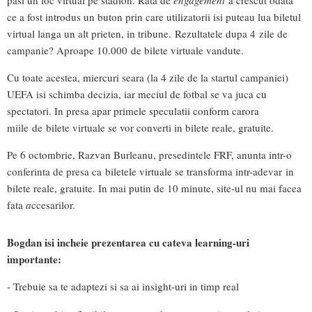
pasi un loc virtual pe stadion. Rata de
engagement
a crescut odata
ce a fost introdus un buton prin care utilizatorii isi puteau lua biletul
virtual langa un alt prieten, in tribune. Rezultatele dupa 4 zile de
campanie? Aproape 10.000 de bilete virtuale vandute.
Cu toate acestea, miercuri seara (la 4 zile de la startul campaniei)
UEFA isi schimba decizia, iar meciul de fotbal se va juca cu
spectatori. In presa apar primele speculatii conform carora
miile de bilete virtuale se vor converti in bilete reale, gratuite.
Pe 6 octombrie, Razvan Burleanu, presedintele FRF, anunta intr-o
conferinta de presa ca biletele virtuale se transforma intr-adevar in
bilete reale, gratuite. In mai putin de 10 minute, site-ul nu mai facea
fata
a
ccesarilor.
Bogdan isi incheie prezentarea cu cateva learning-uri
importante:
- Trebuie sa te adaptezi si sa ai insight-uri in timp real