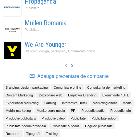
Propaganda
Publicitate
Mullen Romania
Publicitate
We Are Younger
,
Branding, design, packaging
Comunicare online
Adauga prezentare de companie
Branding, design, packaging
Comunicare online
Consultanta de marketing
Content Marketing
Dezvoltare web
Employer Branding
Evenimente / BTL
Experiential Marketing
Gaming
Interactive Retail
Marketing direct
Media
Mobile marketing
Monitorizare media
PR
Productie audio
Productie foto
Productie publicitara
Productie video
Publicitate
Publicitate indoor
Publicitate neconventionala
Publicitate outdoor
Regii de publicitate
Research
Tipografii
Training