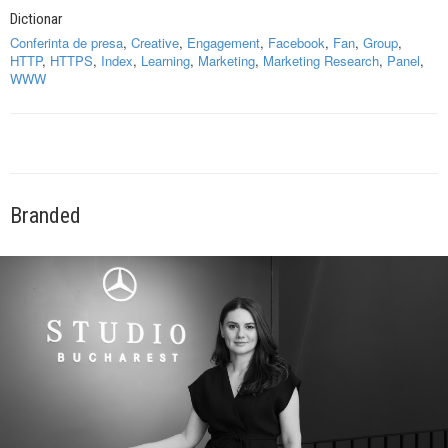
Dictionar
Conferinta de presa
,
Creative
,
Engagement
,
Facebook
,
Fan
,
Group
,
HTTP
,
HTTPS
,
Index
,
Learning
,
Marketing
,
Marketing Research
,
Panel
,
WWW
Branded