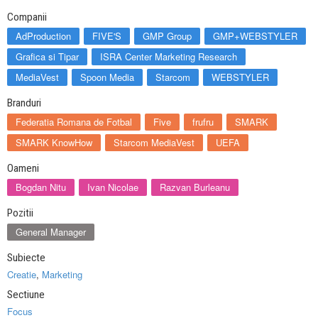
Companii
AdProduction
FIVE'S
GMP Group
GMP+WEBSTYLER
Grafica si Tipar
ISRA Center Marketing Research
MediaVest
Spoon Media
Starcom
WEBSTYLER
Branduri
Federatia Romana de Fotbal
Five
frufru
SMARK
SMARK KnowHow
Starcom MediaVest
UEFA
Oameni
Bogdan Nitu
Ivan Nicolae
Razvan Burleanu
Pozitii
General Manager
Subiecte
Creatie
,
Marketing
Sectiune
Focus