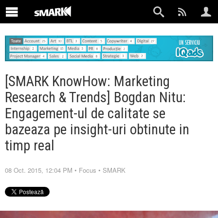
[SMARK KnowHow: Marketing
Research & Trends] Bogdan Nitu:
Engagement-ul de calitate se
bazeaza pe insight-uri obtinute in
timp real
08 Oct. 2015, 12:04 PM
•
Focus
•
SMARK