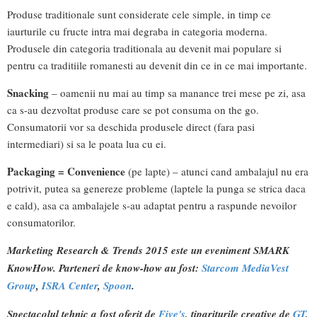
Produse traditionale sunt considerate cele simple, in timp ce
iaurturile cu fructe intra mai degraba in categoria moderna.
Produsele din categoria traditionala au devenit mai populare si
pentru ca traditiile romanesti au devenit din ce in ce mai importante.
Snacking
– oamenii nu mai au timp sa manance trei mese pe zi, asa
ca s-au dezvoltat produse care se pot consuma on the go.
Consumatorii vor sa deschida produsele direct (fara pasi
intermediari) si sa le poata lua cu ei.
Packaging = Convenience
(pe lapte) – atunci cand ambalajul nu era
potrivit, putea sa genereze probleme (laptele la punga se strica daca
e cald), asa ca ambalajele s-au adaptat pentru a raspunde nevoilor
consumatorilor.
Marketing Research & Trends 2015 este un eveniment SMARK
KnowHow. Parteneri de know-how au fost:
Starcom MediaVest
Group
,
ISRA Center
,
Spoon
.
Spectacolul tehnic a fost oferit de
Five's
, tipariturile creative de
GT
,