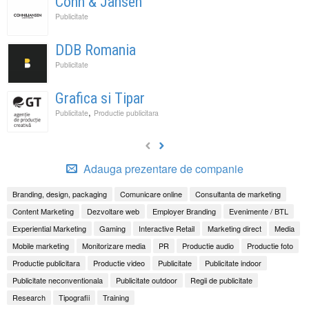
Cohn & Jansen
Publicitate
DDB Romania
Publicitate
Grafica si Tipar
,
Publicitate
Productie publicitara
Adauga prezentare de companie
Branding, design, packaging
Comunicare online
Consultanta de marketing
Content Marketing
Dezvoltare web
Employer Branding
Evenimente / BTL
Experiential Marketing
Gaming
Interactive Retail
Marketing direct
Media
Mobile marketing
Monitorizare media
PR
Productie audio
Productie foto
Productie publicitara
Productie video
Publicitate
Publicitate indoor
Publicitate neconventionala
Publicitate outdoor
Regii de publicitate
Research
Tipografii
Training