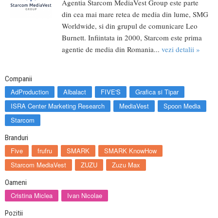
Agentia Starcom MediaVest Group este parte
din cea mai mare retea de media din lume, SMG
Worldwide, si din grupul de comunicare Leo
Burnett. Infiintata in 2000, Starcom este prima
agentie de media din Romania...
vezi detalii »
Companii
AdProduction
Albalact
FIVE'S
Grafica si Tipar
ISRA Center Marketing Research
MediaVest
Spoon Media
Starcom
Branduri
Five
frufru
SMARK
SMARK KnowHow
Starcom MediaVest
ZUZU
Zuzu Max
Oameni
Cristina Miclea
Ivan Nicolae
Pozitii