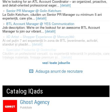
We’re looking for an ATL Account Coordinator – an organized, proactive,
and detail-oriented professional eager...
[detalii]
Senior PR Manager @ Golin Ketchum
La Golin Ketchum, căutăm un Senior PR Manager cu minimum 5 ani
experiență, care știe...
[detalii]
BTL Account Manager @ YES Communication
Job description: We're on the lookout for an awesome BTL Account
Manager to join our vibrant...
[detalii]
3D Artist – Shopper Experience @ Mercury360
Ai cel puțin 7 ani experiență în zona de BTL (evenimente, activări,
standuri și plasări...
[detalii]
Specialist Productie @ Godmother
Căutăm un profesionist versatil, cu experiență relevantă în producție, care
înțelege materiale, finisaje premium și...
[detalii]
vezi toate joburile
Adauga anunt de recrutare
Catalog IQads
Ghost Agency
Publicitate