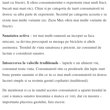
iaurt cu fructe). Ii ofera consumatorului o experienta (mai mult fruct,
bucati mai mari etc). Chiar si pe categoria de iaurt consumatorii isi
doresc sa aiba parte de experiente. Secretul pe categoria aceasta e sa
existe mai multe variante (ex: Zuzu Max ofera mai multe variante de
fructe).
Sanatatea activa
– tot mai multi oamenii au inceput sa faca
miscare, sa devina preocupati sa mearga pe bicicleta si altele
asemenea. Trendul de viata sanatoasa e prezent, iar consumul de
lactate e considerat sanatos.
Intoarcerea la valorile traditionale
– laptele e un aliment viu,
consumat toata viata. Consumatorii stiu ca produsele din lapte sunt
bune pentru sanatate si din ce in ce mai mult consumatorii isi doresc
lucruri simple si sa resimta gustul copilariei (traditional).
De mentionat si ca in randul acestor consumatori a aparut trendul in
care a manca sanatos inseamna a manca ce vrei, dar cu masura –
importanta placerea gustului, fara excese.