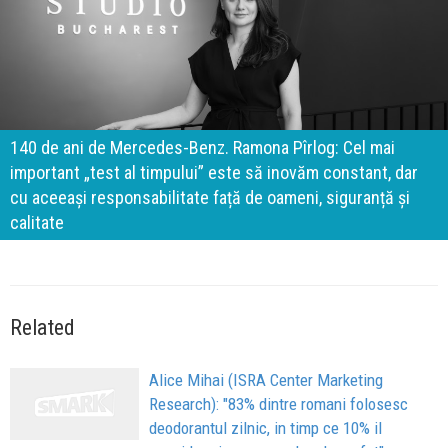
140 de ani de Mercedes-Benz. Ramona Pîrlog: Cel mai
important „test al timpului” este să inovăm constant, dar
cu aceeași responsabilitate față de oameni, siguranță și
calitate
Related
Alice Mihai (ISRA Center Marketing
Research): "83% dintre romani folosesc
deodorantul zilnic, in timp ce 10% il