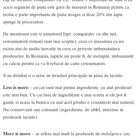
acest segment de piata este greu de masurat in Romania pentru ca
exista o parte importanta de piata neagra si doar 20% din lapte
ajunge la procesatori.
De mentionat este si urmatorul fapt: comparativ cu alte tari,
consumatorii romani sunt mai sceptici, ceea ce inseamna ca nu
exista atat de multa inovatie in ceea ce priveste imbunatatirea
produselor. In Romania, laptele nu poate fi, de exemplu, imbunatatit
cu calciu pentru ca va fi refuzat de catre consumatori.
S-au detaliat si o serie de trenduri principale in piata de lactate:
Less is more
– cu cat sunt mai putine ingrediente, cu atat produsul
este mai bun. Cu cat lista de ingrediente e mai scurta si ele pot fi
gasite si acasa la bunica cu atat acel produs e considerat mai natural.
Nu conservanti sau coloranti (ingrediente, de altfel, interzise in
produsele lactate).
More is more
– se refera mai mult la produsele de
indulgence
(ex: