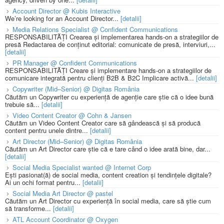
Account Director @ Kubis Interactive
We’re looking for an Account Director...
[detalii]
Media Relations Specialist @ Confident Communications
RESPONSABILITĂȚI Crearea și implementarea hands-on a strategiilor de
presă Redactarea de conținut editorial: comunicate de presă, interviuri,...
[detalii]
PR Manager @ Confident Communications
RESPONSABILITĂȚI Creare și implementare hands-on a strategiilor de
comunicare integrată pentru clienți B2B & B2C Implicare activă...
[detalii]
Copywriter (Mid–Senior) @ Digitas România
Căutăm un Copywriter cu experiență de agenție care știe că o idee bună
trebuie să...
[detalii]
Video Content Creator @ Cohn & Jansen
Căutăm un Video Content Creator care să gândească și să producă
content pentru unele dintre...
[detalii]
Art Director (Mid–Senior) @ Digitas România
Căutăm un Art Director care știe că e tare când o idee arată bine, dar...
[detalii]
Social Media Specialist wanted @ Internet Corp
Ești pasionat(ă) de social media, content creation și tendințele digitale?
Ai un ochi format pentru...
[detalii]
Social Media Art Director @ pastel
Căutăm un Art Director cu experiență în social media, care să știe cum
să transforme...
[detalii]
ATL Account Coordinator @ Oxygen