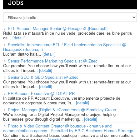
Jobs
BTL Account Manager Senior @ HexagonX (București)
Rolul ăsta se măsoară în ce nu se vede: proiectele care ies bine pentru
că...
[detalii]
Specialist Implementare BTL / Field Implementation Specialist @
HexagonX (București)
Lucrăm dintr-o hală...
[detalii]
Senior Performance Marketing Specialist @ Zitec
Our promise: You choose how you'll work with us: remote-first or at our
offices in Timpuri...
[detalii]
Senior SEO & GEO Specialist @ Zitec
Our promise: You choose how you'll work with us: remote-first or at our
offices in Timpuri...
[detalii]
PR Account Executive @ TOTAL PR
În calitate de PR Account Executive, vei implementa proiecte de
comunicare corporate & consumer, în...
[detalii]
Project Manager (Digital & eCommerce) @ Flaminjoy Group
We're looking for a Digital Project Manager who enjoys helping
businesses grow through digital marketing...
[detalii]
Photo & Video Content Creator @ boutique - creative and
communications agency | Recruited by EPIC Business Human Strategy
Our client is a Bucharest based boutique - creative and communications
agency, driven by one...
[detalii]