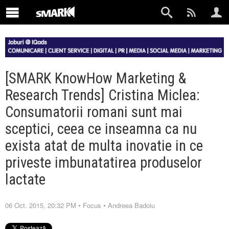
[SMARK KnowHow Marketing &
Research Trends] Cristina Miclea:
Consumatorii romani sunt mai
sceptici, ceea ce inseamna ca nu
exista atat de multa inovatie in ce
priveste imbunatatirea produselor
lactate
06 Oct. 2015, 20:32 PM
•
Focus
•
Andreea Badoiu