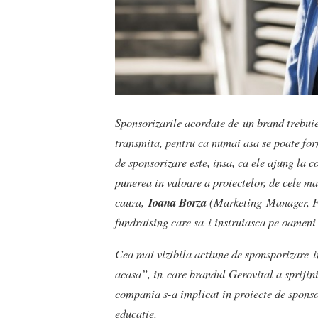
Sponsorizarile acordate de un brand trebuie 
transmita, pentru ca numai asa se poate f
de sponsorizare este, insa, ca ele ajung la
punerea in valoare a proiectelor, de cele m
cauza,
Ioana Borza
(Marketing Manager, Fa
fundraising care sa-i instruiasca pe oameni
Cea mai vizibila actiune de sponsporizare
acasa”, in care brandul Gerovital a sprijin
compania s-a implicat in proiecte de sponsor
educatie.