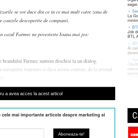
eager
zarile se vor duce din ce in ce mai mult catre zona de
Se
La Go
re cauzele descoperite de companii.
minim
BT
Job d
in cazul Farmec ne povesteste Ioana mai jos:
BTL A
3D 
Ai ce
(eveni
Spe
le brandului Farmec suntem deschisi la un dialog.
Căută
releva
a mesajului transmis si daca acesta contine, de la primul
premi
ii.
u a avea acces la acest articol
C
cele mai importante articole despre marketing si