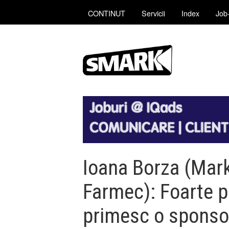
CONTINUT
Servicii
Index
Job-
Ioana Borza (Mar
Farmec): Foarte pu
primesc o sponsori