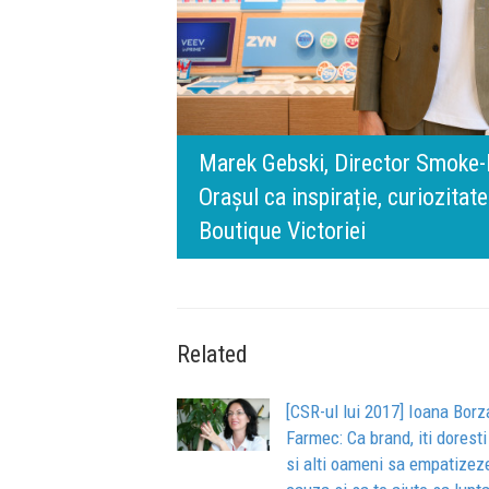
rris România:
digital.
140 de ani de Mercedes-Benz. R
n spatele IQOS
l BT Visa: A NEW
timpului” este să inovăm consta
de oameni, siguranță și calitate
Related
[CSR-ul lui 2017] Ioana Borz
Farmec: Ca brand, iti doresti
si alti oameni sa empatizez