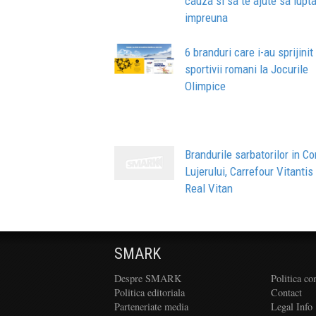
cauza si sa te ajute sa lupta
impreuna
6 branduri care i-au sprijinit
sportivii romani la Jocurile
Olimpice
Brandurile sarbatorilor in Co
Lujerului, Carrefour Vitantis 
Real Vitan
SMARK
Despre SMARK
Politica co
Politica editoriala
Contact
Parteneriate media
Legal Info