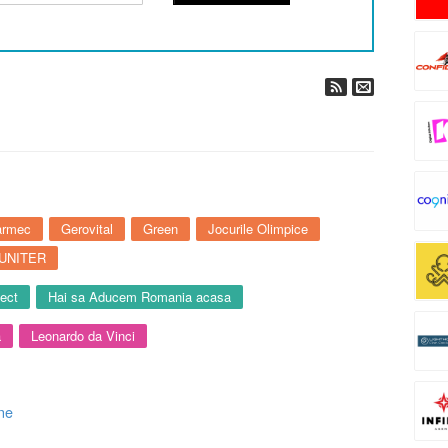
armec
Gerovital
Green
Jocurile Olimpice
UNITER
fect
Hai sa Aducem Romania acasa
a
Leonardo da Vinci
ne