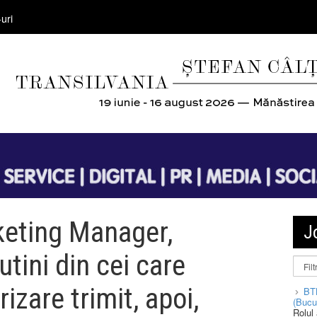
uri
keting Manager,
J
tini din cei care
zare trimit, apoi,
BT
(Bucu
Rolul