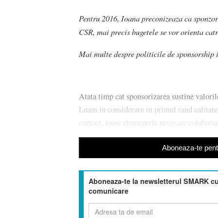
Pentru 2016, Ioana preconizeaza ca sponzori
CSR, mai precis bugetele se vor orienta cat
Mai multe despre politicile de sponsorship 
Atata timp cat sponsorizarea sustine valori
Luam in considerare in primul rand calitate
contact, toate elementele necesare colaborar
Aboneaza-te pentr
Aboneaza-te la newsletterul SMARK cu 
comunicare