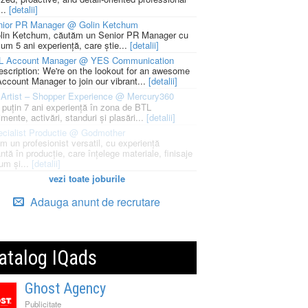
...
[detalii]
nior PR Manager @ Golin Ketchum
lin Ketchum, căutăm un Senior PR Manager cu
um 5 ani experiență, care știe...
[detalii]
L Account Manager @ YES Communication
escription: We're on the lookout for an awesome
ccount Manager to join our vibrant...
[detalii]
Artist – Shopper Experience @ Mercury360
l puțin 7 ani experiență în zona de BTL
mente, activări, standuri și plasări...
[detalii]
cialist Productie @ Godmother
m un profesionist versatil, cu experiență
ntă în producție, care înțelege materiale, finisaje
um și...
[detalii]
vezi toate joburile
Adauga anunt de recrutare
atalog IQads
Ghost Agency
Publicitate