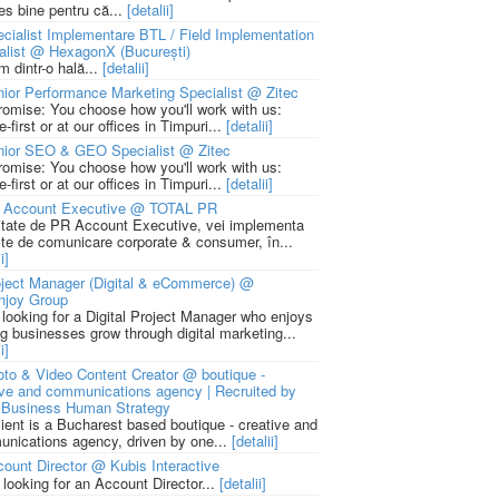
ies bine pentru că...
[detalii]
cialist Implementare BTL / Field Implementation
alist @ HexagonX (București)
m dintr-o hală...
[detalii]
ior Performance Marketing Specialist @ Zitec
romise: You choose how you'll work with us:
-first or at our offices in Timpuri...
[detalii]
nior SEO & GEO Specialist @ Zitec
romise: You choose how you'll work with us:
-first or at our offices in Timpuri...
[detalii]
 Account Executive @ TOTAL PR
litate de PR Account Executive, vei implementa
cte de comunicare corporate & consumer, în...
i]
ject Manager (Digital & eCommerce) @
njoy Group
 looking for a Digital Project Manager who enjoys
ng businesses grow through digital marketing...
i]
to & Video Content Creator @ boutique -
ive and communications agency | Recruited by
Business Human Strategy
lient is a Bucharest based boutique - creative and
nications agency, driven by one...
[detalii]
ount Director @ Kubis Interactive
 looking for an Account Director...
[detalii]