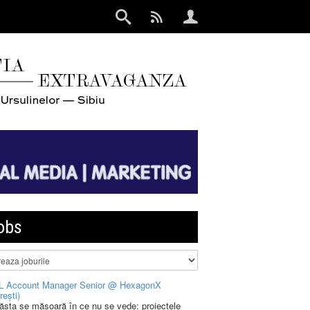
obs
L Account Manager Senior @ HexagonX
rești)
 ăsta se măsoară în ce nu se vede: proiectele