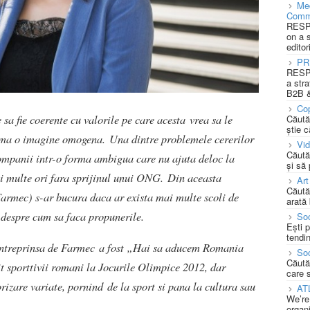
Med
Comm
RESPO
on a 
editor
PR
RESPO
a stra
B2B &
Cop
sa fie coerente cu valorile pe care acesta vrea sa le
Căută
știe c
orma o imagine omogena.
Una dintre problemele cererilor
Vi
Căută
 companii intr-o forma ambigua care nu ajuta deloc la
și să
ai multe ori fara sprijinul unui ONG.
Din aceasta
Art
Căută
rmec) s-ar bucura daca ar exista mai multe scoli de
arată 
 despre cum sa faca propunerile.
Soc
Ești 
tendin
 intreprinsa de Farmec a fost „Hai sa aducem Romania
Soc
Căută
it sporttivii romani la Jocurile Olimpice 2012, dar
care 
izare variate, pornind de la sport si pana la cultura sau
AT
We’re
organi