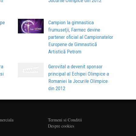
ti
Jocurile Olimpice din 2012
 pe
Campion la gimnastica
frumuseţii, Farmec devine
partener oficial al Campionatelor
Europene de Gimnastică
Artistică Petrom
ra
Gerovital a devenit sponsor
si
principal al Echipei Olimpice a
Romaniei la Jocurile Olimpice
din 2012
merciala
Termeni si Conditii
Despre cookies