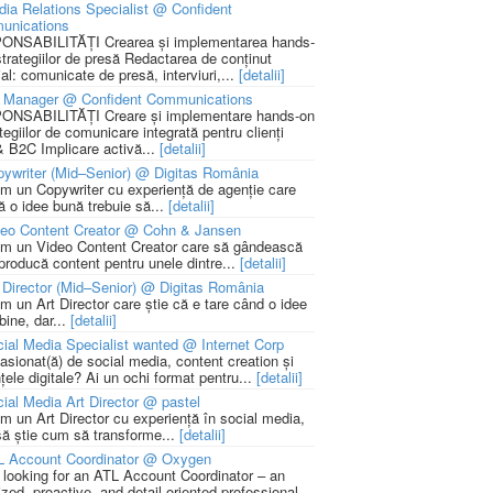
ia Relations Specialist @ Confident
unications
NSABILITĂȚI Crearea și implementarea hands-
strategiilor de presă Redactarea de conținut
ial: comunicate de presă, interviuri,...
[detalii]
 Manager @ Confident Communications
NSABILITĂȚI Creare și implementare hands-on
tegiilor de comunicare integrată pentru clienți
 B2C Implicare activă...
[detalii]
ywriter (Mid–Senior) @ Digitas România
m un Copywriter cu experiență de agenție care
ă o idee bună trebuie să...
[detalii]
deo Content Creator @ Cohn & Jansen
m un Video Content Creator care să gândească
 producă content pentru unele dintre...
[detalii]
 Director (Mid–Senior) @ Digitas România
m un Art Director care știe că e tare când o idee
bine, dar...
[detalii]
ial Media Specialist wanted @ Internet Corp
pasionat(ă) de social media, content creation și
țele digitale? Ai un ochi format pentru...
[detalii]
ial Media Art Director @ pastel
m un Art Director cu experiență în social media,
să știe cum să transforme...
[detalii]
L Account Coordinator @ Oxygen
 looking for an ATL Account Coordinator – an
zed, proactive, and detail-oriented professional