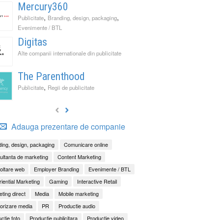
Mercury360
,
,
Publicitate
Branding, design, packaging
Evenimente / BTL
Digitas
Alte companii internationale din publicitate
The Parenthood
,
Publicitate
Regii de publicitate
Adauga prezentare de companie
ing, design, packaging
Comunicare online
ltanta de marketing
Content Marketing
oltare web
Employer Branding
Evenimente / BTL
iential Marketing
Gaming
Interactive Retail
ting direct
Media
Mobile marketing
orizare media
PR
Productie audio
ctie foto
Productie publicitara
Productie video