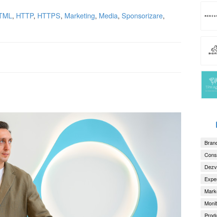
TML
,
HTTP
,
HTTPS
,
Marketing
,
Media
,
Sponsorizare
,
Brand
Consu
Dezv
Exper
Marke
Monit
Produ