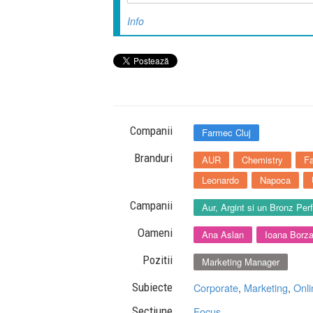
Info
Companii
Farmec Cluj
Branduri
AUR
Chemistry
F
Leonardo
Napoca
Campanii
Aur, Argint si un Bronz Per
Oameni
Ana Aslan
Ioana Borz
Pozitii
Marketing Manager
Subiecte
Corporate
,
Marketing
,
Onli
Sectiune
Focus