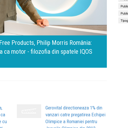
Publi
Publi
Tipog
amona Pîrlog: Cel mai important „test al
nt, dar cu aceeași responsabilitate față
Bring 
Brandu
Busin
apart
comun
a,
Gerovital directioneaza 1% din
 ca
vanzari catre pregatirea Echipei
e cu
Olimpice a Romaniei pentru