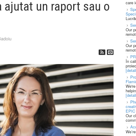
 ajutat un raport sau o
care 
Spe
Speci
Lucră
Sen
Our p
remote
Badoiu
Se
Our p
remote
PR
În ca
proie
[detali
Pro
Flami
We're
helpi
[detali
Pho
creat
EPIC 
Our c
commu
Acc
We’re