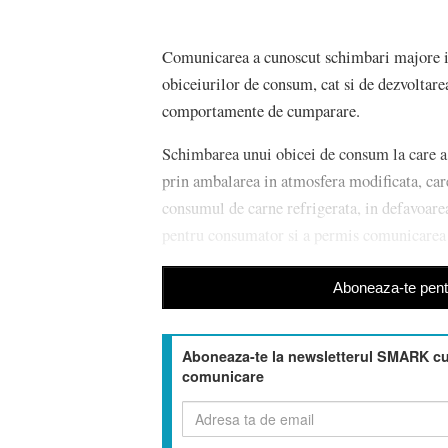
Comunicarea a cunoscut schimbari majore im
obiceiurilor de consum, cat si de dezvoltare
comportamente de cumparare.
Schimbarea unui obicei de consum la care a
prin ambalarea in atmosfera modificata, care
consumul de carne refrigerata, in defavoarea
pentru consumator si a permis comunicarea pr
Aboneaza-te pentr
Aboneaza-te la newsletterul SMARK cu 
comunicare