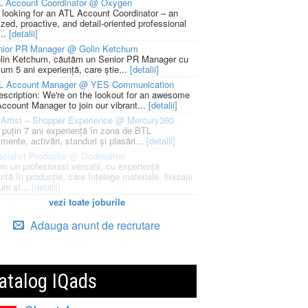
L Account Coordinator @ Oxygen
 looking for an ATL Account Coordinator – an
zed, proactive, and detail-oriented professional
...
[detalii]
nior PR Manager @ Golin Ketchum
lin Ketchum, căutăm un Senior PR Manager cu
um 5 ani experiență, care știe...
[detalii]
L Account Manager @ YES Communication
escription: We're on the lookout for an awesome
ccount Manager to join our vibrant...
[detalii]
Artist – Shopper Experience @ Mercury360
l puțin 7 ani experiență în zona de BTL
mente, activări, standuri și plasări...
[detalii]
cialist Productie @ Godmother
m un profesionist versatil, cu experiență
ntă în producție, care înțelege materiale, finisaje
um și...
[detalii]
vezi toate joburile
Adauga anunt de recrutare
atalog IQads