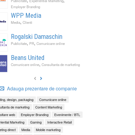
,
,
Publicitate
Experiential Marketing
Employer Branding
WPP Media
,
Media
Clienti
Rogalski Damaschin
,
,
Publicitate
PR
Comunicare online
Beans United
,
Comunicare online
Consultanta de marketing
Adauga prezentare de companie
ing, design, packaging
Comunicare online
ltanta de marketing
Content Marketing
oltare web
Employer Branding
Evenimente / BTL
iential Marketing
Gaming
Interactive Retail
ting direct
Media
Mobile marketing