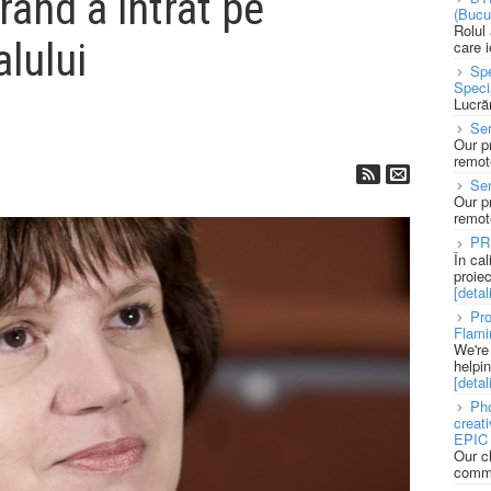
and a intrat pe
(Bucu
Rolul
alului
care 
Spe
Speci
Lucră
Sen
Our p
remote
Se
Our p
remote
PR
În ca
proie
[detali
Pro
Flami
We're
helpi
[detali
Pho
creat
EPIC 
Our c
commu