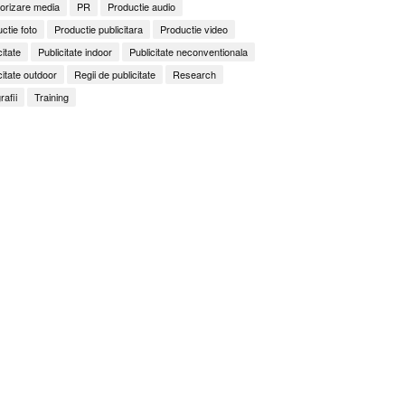
orizare media
PR
Productie audio
ctie foto
Productie publicitara
Productie video
citate
Publicitate indoor
Publicitate neconventionala
citate outdoor
Regii de publicitate
Research
rafii
Training