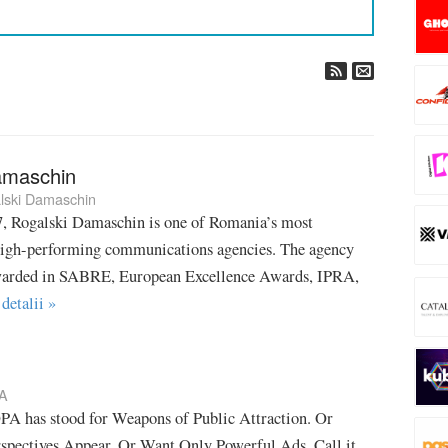
amaschin
lski Damaschin
, Rogalski Damaschin is one of Romania’s most
 high-performing communications agencies. The agency
warded in SABRE, European Excellence Awards, IPRA,
 detalii »
A
A has stood for Weapons of Public Attraction. Or
pectives Appear. Or Want Only Powerful Ads. Call it