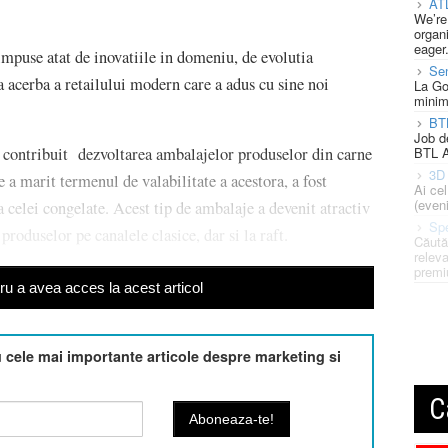
AT
We’re
organi
eager
puse atat de inovatiile in domeniu, de evolutia
Se
a acerba a retailului modern care a adus cu sine noi
La Go
minim
BT
Job d
BTL A
 contribuit dezvoltarea ambalajelor produselor din carne
3D 
 a marit termenul de valabilitate a acestora, a fost
Ai ce
(eveni
 celei congelate. Acest tip de ambalaje a devenit atractiv
Spe
oduselor pe canalele clasice, dar si la raft.
Căută
releva
premi
u a avea acces la acest articol
cele mai importante articole despre marketing si
C