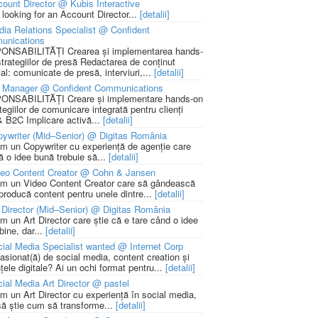
ount Director @ Kubis Interactive
 looking for an Account Director...
[detalii]
ia Relations Specialist @ Confident
unications
NSABILITĂȚI Crearea și implementarea hands-
strategiilor de presă Redactarea de conținut
ial: comunicate de presă, interviuri,...
[detalii]
 Manager @ Confident Communications
NSABILITĂȚI Creare și implementare hands-on
tegiilor de comunicare integrată pentru clienți
 B2C Implicare activă...
[detalii]
ywriter (Mid–Senior) @ Digitas România
m un Copywriter cu experiență de agenție care
ă o idee bună trebuie să...
[detalii]
deo Content Creator @ Cohn & Jansen
m un Video Content Creator care să gândească
 producă content pentru unele dintre...
[detalii]
 Director (Mid–Senior) @ Digitas România
m un Art Director care știe că e tare când o idee
bine, dar...
[detalii]
ial Media Specialist wanted @ Internet Corp
pasionat(ă) de social media, content creation și
țele digitale? Ai un ochi format pentru...
[detalii]
ial Media Art Director @ pastel
m un Art Director cu experiență în social media,
să știe cum să transforme...
[detalii]