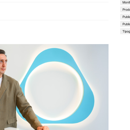
Monit
Produ
Publi
Publi
Tipog