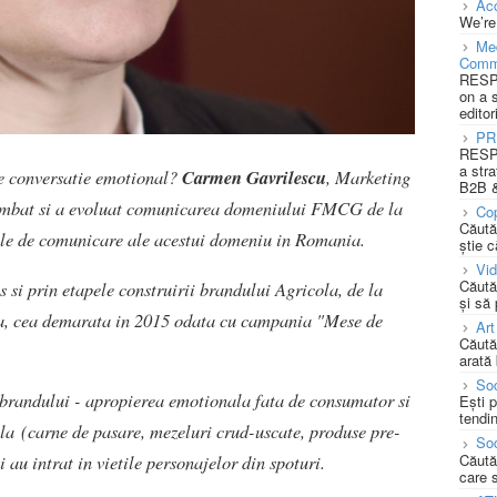
Acc
We’re
Med
Comm
RESPO
on a 
editor
PR
RESPO
a stra
de conversatie emotional?
Carmen Gavrilescu
, Marketing
B2B &
chimbat si a evoluat comunicarea domeniului FMCG de la
Cop
Căută
atile de comunicare ale acestui domeniu in Romania.
știe c
Vi
Căută
si prin etapele construirii brandului Agricola, de la
și să
ala, cea demarata in 2015 odata cu campania "Mese de
Art
Căută
arată 
Soc
 brandului - apropierea emotionala fata de consumator si
Ești 
tendin
ola (carne de pasare, mezeluri crud-uscate, produse pre-
Soc
Căută
si au intrat in vietile personajelor din spoturi.
care 