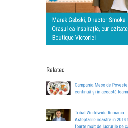
rris România:
digital.
140 de ani de Mercedes-Benz. R
n spatele IQOS
l BT Visa: A NEW
timpului” este să inovăm consta
de oameni, siguranță și calitate
Related
Campania Mese de Poveste
continuă și în această toam
Tribal Worldwide Romania:
Asteptarile noastre in 2014 
foarte mult de lucrurile pe c