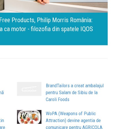
amona Pîrlog: Cel mai important „test al
nt, dar cu aceeași responsabilitate față
Bring 
Brandu
Busin
apart
comun
BrandTailors a creat ambalajul
nă
pentru Salam de Sibiu de la
Caroli Foods
WoPA (Weapons of Public
tin
Attraction) devine agentia de
are
comunicare pentru AGRICOLA