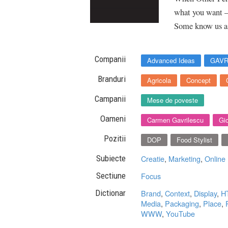
what you want —
Some know us as
Companii
Advanced Ideas
GAVR
Branduri
Agricola
Concept
Campanii
Mese de poveste
Oameni
Carmen Gavrilescu
Gi
Pozitii
DOP
Food Stylist
Subiecte
Creatie
,
Marketing
,
Online
Sectiune
Focus
Dictionar
Brand
,
Context
,
Display
,
H
Media
,
Packaging
,
Place
,
WWW
,
YouTube