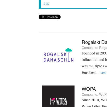
Info
Rogalski D
Companie:
Roga
Founded in 2007
influential and
was multiple a
Eurobest,...
vezi
WOPA
Companie:
WoP
Since 2010, WOP
When Other Pers