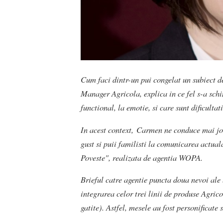
Cum faci dintr-un pui congelat un subiect 
Manager Agricola, explica in ce fel s-a s
functional, la emotie, si care sunt dificult
In acest context,
Carmen ne conduce mai jos 
gust si puii familisti la comunicarea actu
Poveste", realizata de agentia WOPA.
Brieful catre agentie puncta doua nevoi ale
integrarea celor trei linii de produse Agric
gatite). Astfel, mesele au fost personificate 