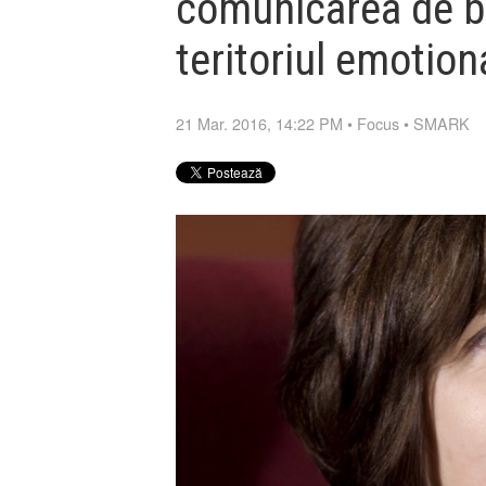
comunicarea de br
teritoriul emotion
21 Mar. 2016, 14:22 PM
•
Focus
•
SMARK