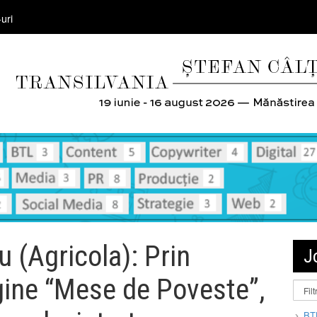
uri
 (Agricola): Prin
J
ine “Mese de Poveste”,
BT