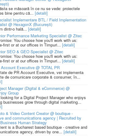
rești)
 ăsta se măsoară în ce nu se vede: proiectele
ies bine pentru că...
[detalii]
cialist Implementare BTL / Field Implementation
alist @ HexagonX (București)
m dintr-o hală...
[detalii]
ior Performance Marketing Specialist @ Zitec
romise: You choose how you'll work with us:
-first or at our offices in Timpuri...
[detalii]
nior SEO & GEO Specialist @ Zitec
romise: You choose how you'll work with us:
-first or at our offices in Timpuri...
[detalii]
 Account Executive @ TOTAL PR
litate de PR Account Executive, vei implementa
cte de comunicare corporate & consumer, în...
i]
ject Manager (Digital & eCommerce) @
njoy Group
 looking for a Digital Project Manager who enjoys
ng businesses grow through digital marketing...
i]
to & Video Content Creator @ boutique -
ive and communications agency | Recruited by
Business Human Strategy
lient is a Bucharest based boutique - creative and
nications agency, driven by one...
[detalii]