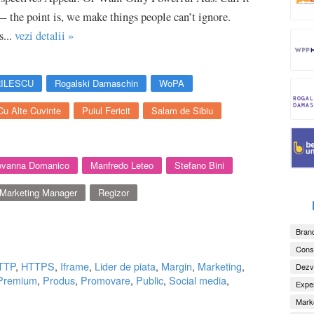
 the point is, we make things people can’t ignore.
...
vezi detalii »
ILESCU
Rogalski Damaschin
WoPA
Cu Alte Cuvinte
Puiul Fericit
Salam de Sibiu
ovanna Domanico
Manfredo Leteo
Stefano Bini
Marketing Manager
Regizor
Brand
Consu
TTP
,
HTTPS
,
Iframe
,
Lider de piata
,
Margin
,
Marketing
,
Dezv
Premium
,
Produs
,
Promovare
,
Public
,
Social media
,
Exper
Marke