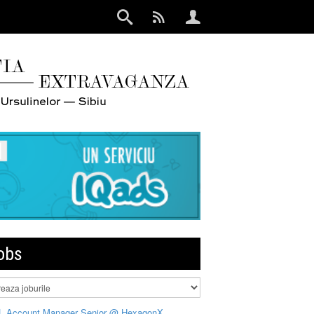
obs
L Account Manager Senior @ HexagonX