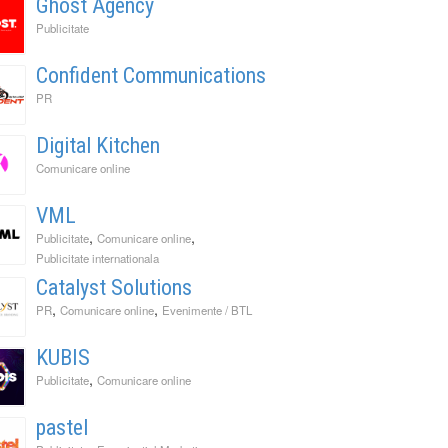
Ghost Agency
Publicitate
Confident Communications
PR
Digital Kitchen
Comunicare online
VML
,
,
Publicitate
Comunicare online
Publicitate internationala
Catalyst Solutions
,
,
PR
Comunicare online
Evenimente / BTL
KUBIS
,
Publicitate
Comunicare online
pastel