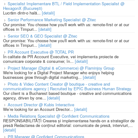
Specialist Implementare BTL / Field Implementation Specialist @
HexagonX (București)
Lucrăm dintr-o hală...
[detalii]
Senior Performance Marketing Specialist @ Zitec
Our promise: You choose how you'll work with us: remote-first or at our
offices in Timpuri...
[detalii]
Senior SEO & GEO Specialist @ Zitec
Our promise: You choose how you'll work with us: remote-first or at our
offices in Timpuri...
[detalii]
PR Account Executive @ TOTAL PR
În calitate de PR Account Executive, vei implementa proiecte de
comunicare corporate & consumer, în...
[detalii]
Project Manager (Digital & eCommerce) @ Flaminjoy Group
We're looking for a Digital Project Manager who enjoys helping
businesses grow through digital marketing...
[detalii]
Photo & Video Content Creator @ boutique - creative and
communications agency | Recruited by EPIC Business Human Strategy
Our client is a Bucharest based boutique - creative and communications
agency, driven by one...
[detalii]
Account Director @ Kubis Interactive
We’re looking for an Account Director...
[detalii]
Media Relations Specialist @ Confident Communications
RESPONSABILITĂȚI Crearea și implementarea hands-on a strategiilor de
presă Redactarea de conținut editorial: comunicate de presă, interviuri,...
[detalii]
PR Manager @ Confident Communications