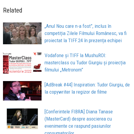
Related
„Anul Nou care n-a fost”, inclus în
competiția Zilele Filmului Românesc, va fi
proiectat la TIFF.24 în prezența echipei
Vodafone și TIFF la MushuROI:
masterclass cu Tudor Giurgiu și proiecția
filmului „Metronom”
[AdBreak #44] Inspiration: Tudor Giurgiu, de
la copywriter la regizor de filme
[Conferintele FIBRA] Diana Tanase
(MasterCard) despre asocierea cu
evenimente ce raspund pasiunilor
consumatorilor