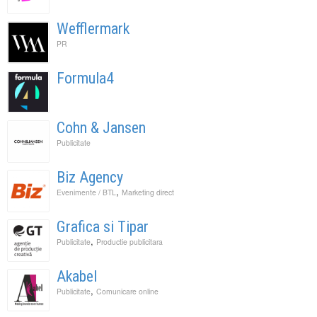
Wefflermark
PR
Formula4
Cohn & Jansen
Publicitate
Biz Agency
,
Evenimente / BTL
Marketing direct
Grafica si Tipar
,
Publicitate
Productie publicitara
Akabel
,
Publicitate
Comunicare online