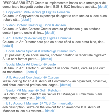
RESPONSABILITĂȚI Creare și implementare hands-on a strategiilor de
comunicare integrată pentru clienți B2B & B2C Implicare activă...
[detalii]
Copywriter (Mid–Senior) @ Digitas România
Căutăm un Copywriter cu experiență de agenție care știe că o idee bună
trebuie să...
[detalii]
Video Content Creator @ Cohn & Jansen
Căutăm un Video Content Creator care să gândească și să producă
content pentru unele dintre...
[detalii]
Art Director (Mid–Senior) @ Digitas România
Căutăm un Art Director care știe că e tare când o idee arată bine, dar...
[detalii]
Social Media Specialist wanted @ Internet Corp
Ești pasionat(ă) de social media, content creation și tendințele digitale?
Ai un ochi format pentru...
[detalii]
Social Media Art Director @ pastel
Căutăm un Art Director cu experiență în social media, care să știe cum
să transforme...
[detalii]
ATL Account Coordinator @ Oxygen
We’re looking for an ATL Account Coordinator – an organized, proactive,
and detail-oriented professional eager...
[detalii]
Senior PR Manager @ Golin Ketchum
La Golin Ketchum, căutăm un Senior PR Manager cu minimum 5 ani
experiență, care știe...
[detalii]
BTL Account Manager @ YES Communication
Job description: We're on the lookout for an awesome BTL Account
Manager to join our vibrant...
[detalii]