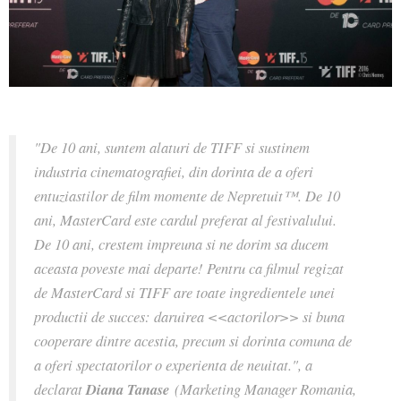
"De 10 ani, suntem alaturi de TIFF si sustinem
industria cinematografiei, din dorinta de a oferi
entuziastilor de film momente de Nepretuit™. De 10
ani, MasterCard este cardul preferat al festivalului.
De 10 ani, crestem impreuna si ne dorim sa ducem
aceasta poveste mai departe! Pentru ca filmul regizat
de MasterCard si TIFF are toate ingredientele unei
productii de succes: daruirea <<actorilor>> si buna
cooperare dintre acestia, precum si dorinta comuna de
a oferi spectatorilor o experienta de neuitat.", a
declarat
Diana Tanase
(Marketing Manager Romania,