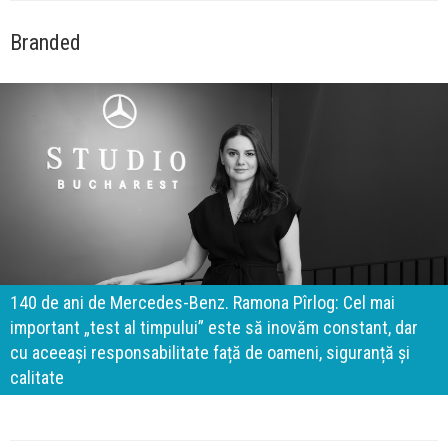
Branded
140 de ani de Mercedes-Benz. Ramona Pîrlog: Cel mai
important „test al timpului” este să inovăm constant, dar
cu aceeași responsabilitate față de oameni, siguranță și
calitate