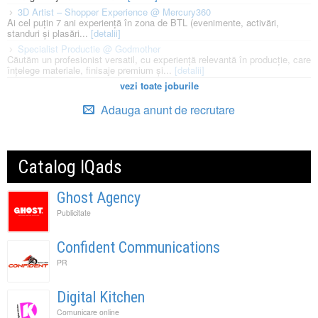
3D Artist – Shopper Experience @ Mercury360
Ai cel puțin 7 ani experiență în zona de BTL (evenimente, activări,
standuri și plasări...
[detalii]
Specialist Productie @ Godmother
Căutăm un profesionist versatil, cu experiență relevantă în producție, care
înțelege materiale, finisaje premium și...
[detalii]
vezi toate joburile
Adauga anunt de recrutare
Catalog IQads
Ghost Agency
Publicitate
Confident Communications
PR
Digital Kitchen
Comunicare online