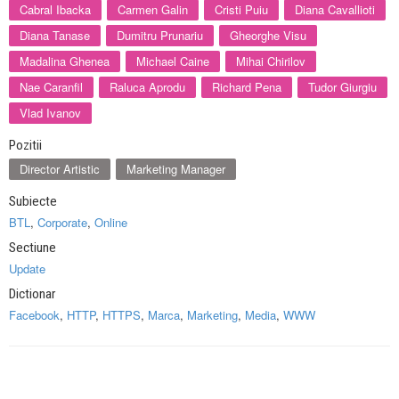
Cabral Ibacka
Carmen Galin
Cristi Puiu
Diana Cavallioti
Diana Tanase
Dumitru Prunariu
Gheorghe Visu
Madalina Ghenea
Michael Caine
Mihai Chirilov
Nae Caranfil
Raluca Aprodu
Richard Pena
Tudor Giurgiu
Vlad Ivanov
Pozitii
Director Artistic
Marketing Manager
Subiecte
BTL
,
Corporate
,
Online
Sectiune
Update
Dictionar
Facebook
,
HTTP
,
HTTPS
,
Marca
,
Marketing
,
Media
,
WWW