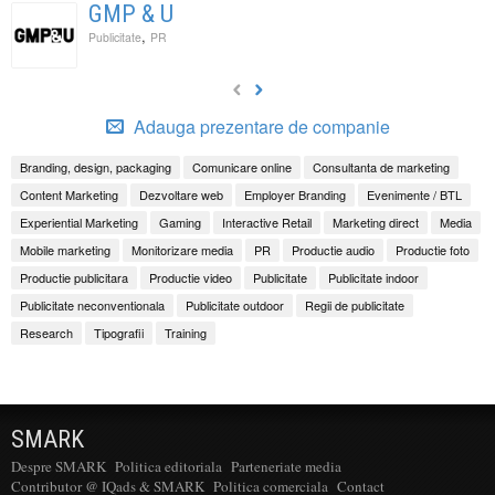
GMP & U
,
Publicitate
PR
Adauga prezentare de companie
Branding, design, packaging
Comunicare online
Consultanta de marketing
Content Marketing
Dezvoltare web
Employer Branding
Evenimente / BTL
Experiential Marketing
Gaming
Interactive Retail
Marketing direct
Media
Mobile marketing
Monitorizare media
PR
Productie audio
Productie foto
Productie publicitara
Productie video
Publicitate
Publicitate indoor
Publicitate neconventionala
Publicitate outdoor
Regii de publicitate
Research
Tipografii
Training
SMARK
Despre SMARK
Politica editoriala
Parteneriate media
Contributor @ IQads & SMARK
Politica comerciala
Contact