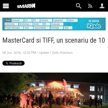
MasterCard si TIFF, un scenariu de 10
08 Jun. 2016, 12:33 PM
•
Update
•
Golin Ketchum