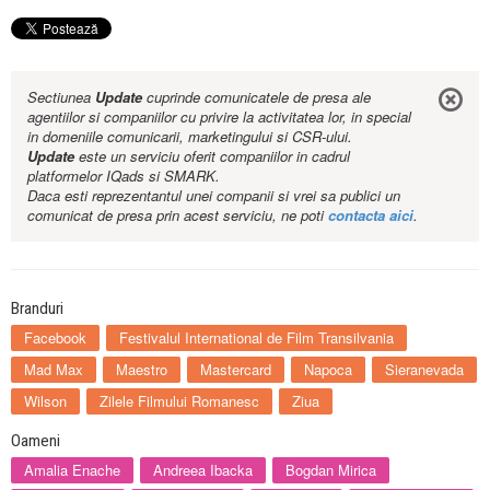
Sectiunea
Update
cuprinde comunicatele de presa ale
agentiilor si companiilor cu privire la activitatea lor, in special
in domeniile comunicarii, marketingului si CSR-ului.
Update
este un serviciu oferit companiilor in cadrul
platformelor IQads si SMARK.
Daca esti reprezentantul unei companii si vrei sa publici un
comunicat de presa prin acest serviciu, ne poti
contacta aici
.
Branduri
Facebook
Festivalul International de Film Transilvania
Mad Max
Maestro
Mastercard
Napoca
Sieranevada
Wilson
Zilele Filmului Romanesc
Ziua
Oameni
Amalia Enache
Andreea Ibacka
Bogdan Mirica