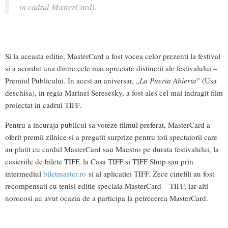
in cadrul MasterCard).
Si la aceasta editie, MasterCard a fost vocea celor prezenti la festival
si a acordat una dintre cele mai apreciate distinctii ale festivalului –
Premiul Publicului. In acest an aniversar, „
La Puerta Abierta
” (Usa
deschisa), in regia Marinei Seresesky, a fost ales cel mai indragit film
proiectat in cadrul TIFF.
Pentru a incuraja publicul sa voteze filmul preferat, MasterCard a
oferit premii zilnice si a pregatit surprize pentru toti spectatorii care
au platit cu cardul MasterCard sau Maestro pe durata festivalului, la
casieriile de bilete TIFF, la Casa TIFF si TIFF Shop sau prin
intermediul
biletmaster.ro
si al aplicatiei TIFF. Zece cinefili au fost
recompensati cu tenisi editie speciala MasterCard – TIFF, iar alti
norocosi au avut ocazia de a participa la petrecerea MasterCard.