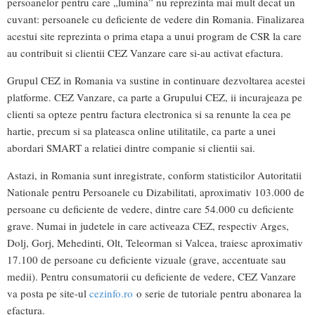
persoanelor pentru care „lumina” nu reprezinta mai mult decat un
cuvant: persoanele cu deficiente de vedere din Romania. Finalizarea
acestui site reprezinta o prima etapa a unui program de CSR la care
au contribuit si clientii CEZ Vanzare care si-au activat efactura.
Grupul CEZ in Romania va sustine in continuare dezvoltarea acestei
platforme. CEZ Vanzare, ca parte a Grupului CEZ, ii incurajeaza pe
clienti sa opteze pentru factura electronica si sa renunte la cea pe
hartie, precum si sa plateasca online utilitatile, ca parte a unei
abordari SMART a relatiei dintre companie si clientii sai.
Astazi, in Romania sunt inregistrate, conform statisticilor Autoritatii
Nationale pentru Persoanele cu Dizabilitati, aproximativ 103.000 de
persoane cu deficiente de vedere, dintre care 54.000 cu deficiente
grave. Numai in judetele in care activeaza CEZ, respectiv Arges,
Dolj, Gorj, Mehedinti, Olt, Teleorman si Valcea, traiesc aproximativ
17.100 de persoane cu deficiente vizuale (grave, accentuate sau
medii). Pentru consumatorii cu deficiente de vedere, CEZ Vanzare
va posta pe site-ul
cezinfo.ro
o serie de tutoriale pentru abonarea la
efactura.