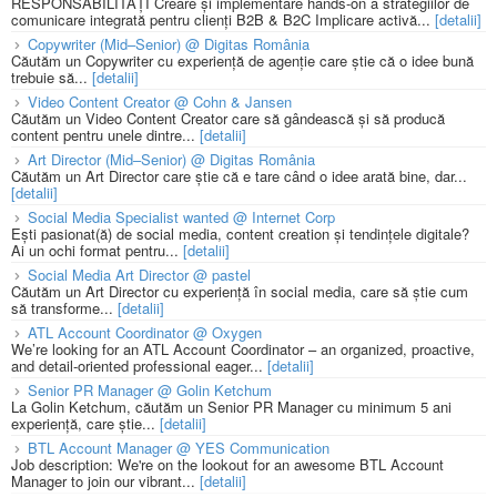
RESPONSABILITĂȚI Creare și implementare hands-on a strategiilor de
comunicare integrată pentru clienți B2B & B2C Implicare activă...
[detalii]
Copywriter (Mid–Senior) @ Digitas România
Căutăm un Copywriter cu experiență de agenție care știe că o idee bună
trebuie să...
[detalii]
Video Content Creator @ Cohn & Jansen
Căutăm un Video Content Creator care să gândească și să producă
content pentru unele dintre...
[detalii]
Art Director (Mid–Senior) @ Digitas România
Căutăm un Art Director care știe că e tare când o idee arată bine, dar...
[detalii]
Social Media Specialist wanted @ Internet Corp
Ești pasionat(ă) de social media, content creation și tendințele digitale?
Ai un ochi format pentru...
[detalii]
Social Media Art Director @ pastel
Căutăm un Art Director cu experiență în social media, care să știe cum
să transforme...
[detalii]
ATL Account Coordinator @ Oxygen
We’re looking for an ATL Account Coordinator – an organized, proactive,
and detail-oriented professional eager...
[detalii]
Senior PR Manager @ Golin Ketchum
La Golin Ketchum, căutăm un Senior PR Manager cu minimum 5 ani
experiență, care știe...
[detalii]
BTL Account Manager @ YES Communication
Job description: We're on the lookout for an awesome BTL Account
Manager to join our vibrant...
[detalii]