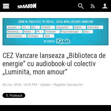
CEZ Vanzare lanseaza „Biblioteca de
energie” cu audiobook-ul colectiv
„Luminita, mon amour”
28 Jun. 2016, 16:23 PM
•
Update
•
Rogalski Damaschin