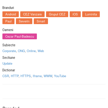
Branduri
Android
CEZ Vanzare
Grupul CEZ
iOS
Luminita
Paul
Severin
Smart
Oameni
Cezar Paul-Badescu
Subiecte
Corporate
,
ONG
,
Online
,
Web
Sectiune
Update
Dictionar
CSR
,
HTTP
,
HTTPS
,
Iframe
,
WWW
,
YouTube