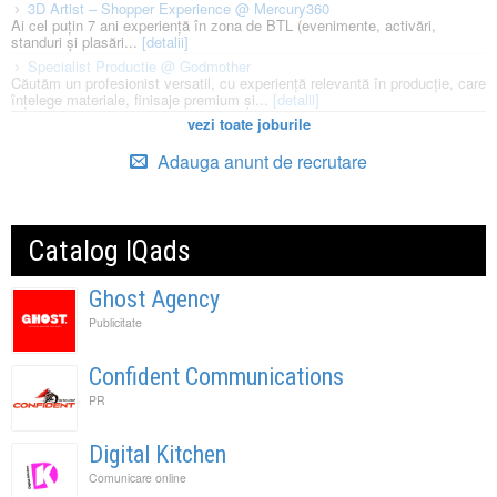
3D Artist – Shopper Experience @ Mercury360
Ai cel puțin 7 ani experiență în zona de BTL (evenimente, activări,
standuri și plasări...
[detalii]
Specialist Productie @ Godmother
Căutăm un profesionist versatil, cu experiență relevantă în producție, care
înțelege materiale, finisaje premium și...
[detalii]
vezi toate joburile
Adauga anunt de recrutare
Catalog IQads
Ghost Agency
Publicitate
Confident Communications
PR
Digital Kitchen
Comunicare online