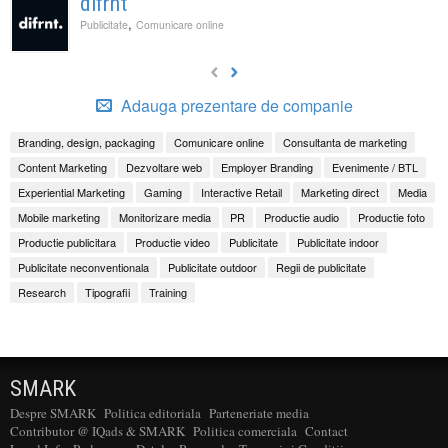
difrnt
,
Publicitate
Comunicare online
Adauga prezentare de companie
Branding, design, packaging
Comunicare online
Consultanta de marketing
Content Marketing
Dezvoltare web
Employer Branding
Evenimente / BTL
Experiential Marketing
Gaming
Interactive Retail
Marketing direct
Media
Mobile marketing
Monitorizare media
PR
Productie audio
Productie foto
Productie publicitara
Productie video
Publicitate
Publicitate indoor
Publicitate neconventionala
Publicitate outdoor
Regii de publicitate
Research
Tipografii
Training
SMARK
Despre SMARK
Politica editoriala
Parteneriate media
Contributor @ IQads & SMARK
Politica comerciala
Contact