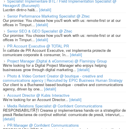
Specialist Implementare BTL / Field Implementation Specialist @
HexagonX (București)
Lucrăm dintr-o hală...
[detalii]
Senior Performance Marketing Specialist @ Zitec
Our promise: You choose how you'll work with us: remote-first or at our
offices in Timpuri...
[detalii]
Senior SEO & GEO Specialist @ Zitec
Our promise: You choose how you'll work with us: remote-first or at our
offices in Timpuri...
[detalii]
PR Account Executive @ TOTAL PR
În calitate de PR Account Executive, vei implementa proiecte de
comunicare corporate & consumer, în...
[detalii]
Project Manager (Digital & eCommerce) @ Flaminjoy Group
We're looking for a Digital Project Manager who enjoys helping
businesses grow through digital marketing...
[detalii]
Photo & Video Content Creator @ boutique - creative and
communications agency | Recruited by EPIC Business Human Strategy
Our client is a Bucharest based boutique - creative and communications
agency, driven by one...
[detalii]
Account Director @ Kubis Interactive
We’re looking for an Account Director...
[detalii]
Media Relations Specialist @ Confident Communications
RESPONSABILITĂȚI Crearea și implementarea hands-on a strategiilor de
presă Redactarea de conținut editorial: comunicate de presă, interviuri,...
[detalii]
PR Manager @ Confident Communications