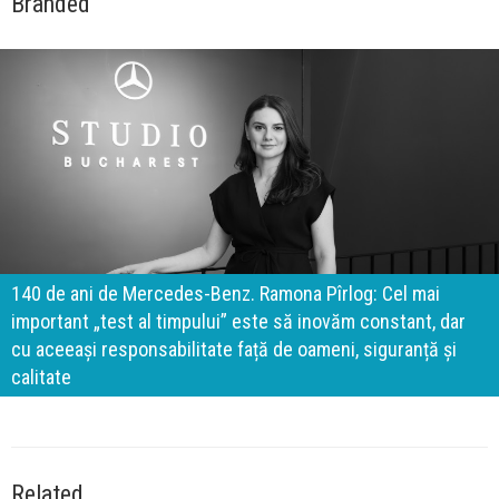
Branded
140 de ani de Mercedes-Benz. Ramona Pîrlog: Cel mai
important „test al timpului” este să inovăm constant, dar
cu aceeași responsabilitate față de oameni, siguranță și
calitate
Related