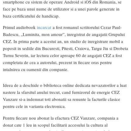
smartphone cu sistem de operare Android si iOS din Romania, se
face pe baza unui nume de utilizator si a unei parole generate in
baza certificatului de handicap.
Primul audiobook
incarcat
a fost romanul scriitorului Cezar Paul-
Badescu, „Luminita, mon amour”, inregistrat de angajatii Grupului
CEZ. In prima parte a acestui an, un studio de inregistrare mobil a
poposit in sediile din Bucuresti, Pitesti, Craiova, Targu Jiu si Drobeta
Turnu Severin, iar lectura celor aproape 60 de angajati CEZ a fost
completata de cea a autorului, prezent in fiecare oras pentru
intalnirea cu oamenii din companie.
Ideea de a deschide o biblioteca online dedicata nevazatorilor a luat
nastere la sfarsitul anului trecut, cand furnizorul de energie CEZ
Vanzare si-a indemnat toti abonatii sa renunte la facturile clasice
pentru cele in varianta electronica.
Pentru fiecare nou abonat la efactura CEZ Vanzare, compania a
donat cate 1 leu in scopul facilitarii accesului la cultura al