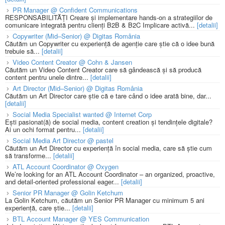
PR Manager @ Confident Communications
RESPONSABILITĂȚI Creare și implementare hands-on a strategiilor de
comunicare integrată pentru clienți B2B & B2C Implicare activă...
[detalii]
Copywriter (Mid–Senior) @ Digitas România
Căutăm un Copywriter cu experiență de agenție care știe că o idee bună
trebuie să...
[detalii]
Video Content Creator @ Cohn & Jansen
Căutăm un Video Content Creator care să gândească și să producă
content pentru unele dintre...
[detalii]
Art Director (Mid–Senior) @ Digitas România
Căutăm un Art Director care știe că e tare când o idee arată bine, dar...
[detalii]
Social Media Specialist wanted @ Internet Corp
Ești pasionat(ă) de social media, content creation și tendințele digitale?
Ai un ochi format pentru...
[detalii]
Social Media Art Director @ pastel
Căutăm un Art Director cu experiență în social media, care să știe cum
să transforme...
[detalii]
ATL Account Coordinator @ Oxygen
We’re looking for an ATL Account Coordinator – an organized, proactive,
and detail-oriented professional eager...
[detalii]
Senior PR Manager @ Golin Ketchum
La Golin Ketchum, căutăm un Senior PR Manager cu minimum 5 ani
experiență, care știe...
[detalii]
BTL Account Manager @ YES Communication