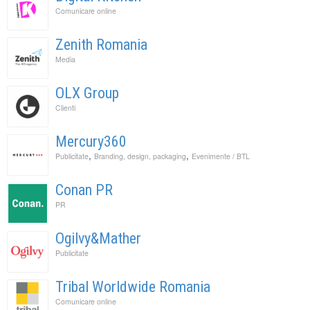
Comunicare online
Zenith Romania
Media
OLX Group
Clienti
Mercury360
,
,
Publicitate
Branding, design, packaging
Evenimente / BTL
Conan PR
PR
Ogilvy&Mather
Publicitate
Tribal Worldwide Romania
Comunicare online