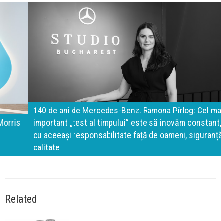
140 de ani de Mercedes-Benz. Ramona Pîrlog: Cel mai
important „test al timpului” este să inovăm constant, dar
cu aceeași responsabilitate față de oameni, siguranță și
calitate
Related