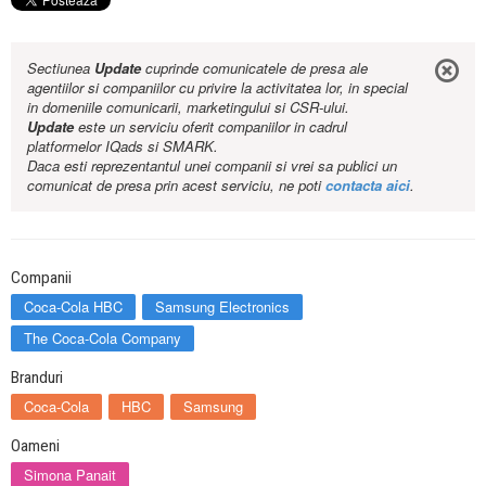
Sectiunea
Update
cuprinde comunicatele de presa ale
agentiilor si companiilor cu privire la activitatea lor, in special
in domeniile comunicarii, marketingului si CSR-ului.
Update
este un serviciu oferit companiilor in cadrul
platformelor IQads si SMARK.
Daca esti reprezentantul unei companii si vrei sa publici un
comunicat de presa prin acest serviciu, ne poti
contacta aici
.
Companii
Coca-Cola HBC
Samsung Electronics
The Coca-Cola Company
Branduri
Coca-Cola
HBC
Samsung
Oameni
Simona Panait