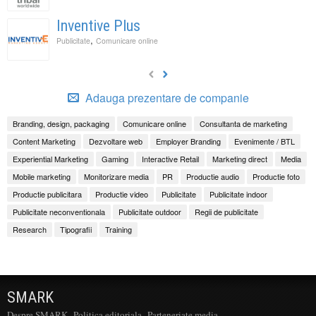
Inventive Plus
,
Publicitate
Comunicare online
Adauga prezentare de companie
Branding, design, packaging
Comunicare online
Consultanta de marketing
Content Marketing
Dezvoltare web
Employer Branding
Evenimente / BTL
Experiential Marketing
Gaming
Interactive Retail
Marketing direct
Media
Mobile marketing
Monitorizare media
PR
Productie audio
Productie foto
Productie publicitara
Productie video
Publicitate
Publicitate indoor
Publicitate neconventionala
Publicitate outdoor
Regii de publicitate
Research
Tipografii
Training
SMARK
Despre SMARK
Politica editoriala
Parteneriate media