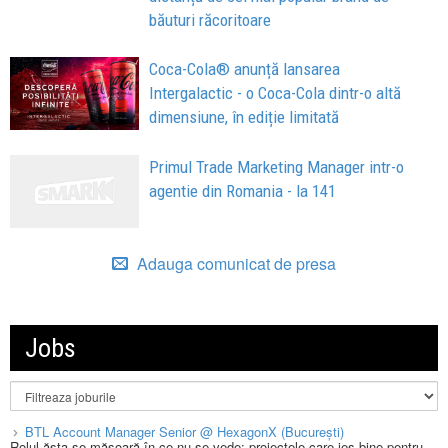
băuturi răcoritoare
Coca-Cola® anunță lansarea
Intergalactic - o Coca-Cola dintr-o altă
dimensiune, în ediție limitată
Primul Trade Marketing Manager intr-o
agentie din Romania - la 141
Adauga comunicat de presa
Jobs
BTL Account Manager Senior @ HexagonX (București)
Rolul ăsta se măsoară în ce nu se vede: proiectele care ies bine pentru