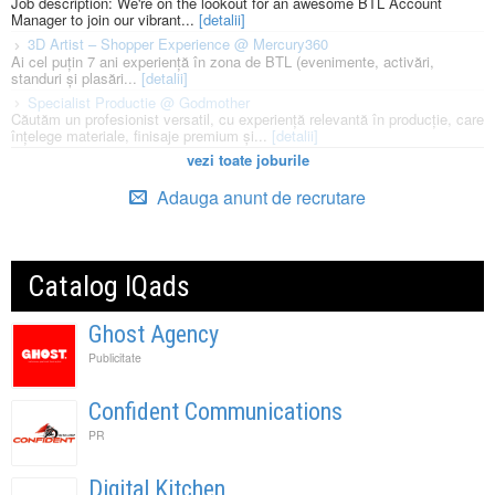
Job description: We're on the lookout for an awesome BTL Account
Manager to join our vibrant...
[detalii]
3D Artist – Shopper Experience @ Mercury360
Ai cel puțin 7 ani experiență în zona de BTL (evenimente, activări,
standuri și plasări...
[detalii]
Specialist Productie @ Godmother
Căutăm un profesionist versatil, cu experiență relevantă în producție, care
înțelege materiale, finisaje premium și...
[detalii]
vezi toate joburile
Adauga anunt de recrutare
Catalog IQads
Ghost Agency
Publicitate
Confident Communications
PR
Digital Kitchen