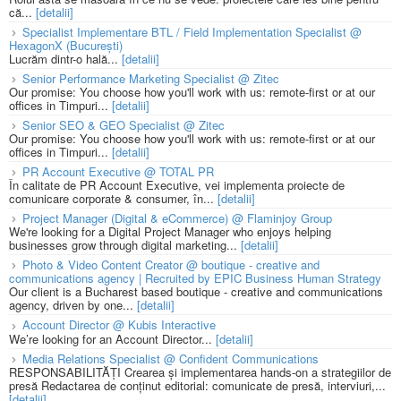
că...
[detalii]
Specialist Implementare BTL / Field Implementation Specialist @
HexagonX (București)
Lucrăm dintr-o hală...
[detalii]
Senior Performance Marketing Specialist @ Zitec
Our promise: You choose how you'll work with us: remote-first or at our
offices in Timpuri...
[detalii]
Senior SEO & GEO Specialist @ Zitec
Our promise: You choose how you'll work with us: remote-first or at our
offices in Timpuri...
[detalii]
PR Account Executive @ TOTAL PR
În calitate de PR Account Executive, vei implementa proiecte de
comunicare corporate & consumer, în...
[detalii]
Project Manager (Digital & eCommerce) @ Flaminjoy Group
We're looking for a Digital Project Manager who enjoys helping
businesses grow through digital marketing...
[detalii]
Photo & Video Content Creator @ boutique - creative and
communications agency | Recruited by EPIC Business Human Strategy
Our client is a Bucharest based boutique - creative and communications
agency, driven by one...
[detalii]
Account Director @ Kubis Interactive
We’re looking for an Account Director...
[detalii]
Media Relations Specialist @ Confident Communications
RESPONSABILITĂȚI Crearea și implementarea hands-on a strategiilor de
presă Redactarea de conținut editorial: comunicate de presă, interviuri,...
[detalii]