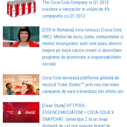
The Coca-Cola Company in Q1 2013:
crestere a vanzarilor in volum de 4%
comparativ cu Q1 2012
[CSR in Romania] Irina Ionescu (Coca-Cola
HBC): Mediul de lucru, piata, comunitatea si
mediul inconjurator sunt cele patru directii
majore pe baza carora cream si dezvoltam
programe de promovare a responsabilitatii
sociale
Coca-Cola lansează platforma globală de
muzică "Coke Studio™" prin cea mai mare
campanie de vară a brandului din ultimii ani
[Case Study] HTTPOOL-
ESSENCEMEDIACOM > COCA-COLA X
SNAPCHAT. Generația Z la un snap
distanță de cel mai popular brand de