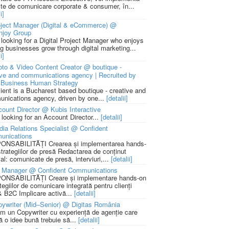
cte de comunicare corporate & consumer, în...
i]
ject Manager (Digital & eCommerce) @
njoy Group
 looking for a Digital Project Manager who enjoys
ng businesses grow through digital marketing...
i]
to & Video Content Creator @ boutique -
ive and communications agency | Recruited by
Business Human Strategy
lient is a Bucharest based boutique - creative and
nications agency, driven by one...
[detalii]
ount Director @ Kubis Interactive
 looking for an Account Director...
[detalii]
ia Relations Specialist @ Confident
unications
NSABILITĂȚI Crearea și implementarea hands-
strategiilor de presă Redactarea de conținut
ial: comunicate de presă, interviuri,...
[detalii]
 Manager @ Confident Communications
NSABILITĂȚI Creare și implementare hands-on
tegiilor de comunicare integrată pentru clienți
 B2C Implicare activă...
[detalii]
ywriter (Mid–Senior) @ Digitas România
m un Copywriter cu experiență de agenție care
ă o idee bună trebuie să...
[detalii]