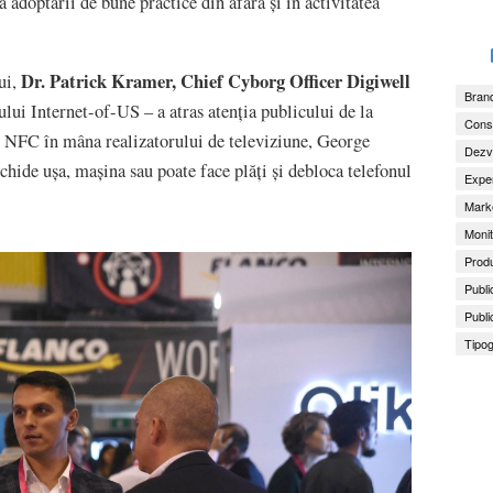
a adoptării de bune practice din afară și în activitatea
Dr. Patrick Kramer, Chief Cyborg Officer Digiwell
ui,
Brand
ului Internet-of-US – a atras atenția publicului de la
Consu
p NFC în mâna realizatorului de televiziune, George
Dezv
chide ușa, mașina sau poate face plăți și debloca telefonul
Exper
Marke
Monit
Produ
Publi
Publi
Tipog