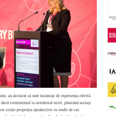
i, au declarat că sunt încântați de experiența oferită
 ducă evenimentul la următorul nivel, păstrând același
vor crește proporția speakerilor cu studii de caz