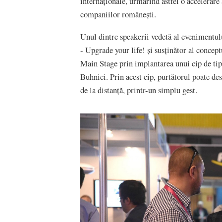
internaționale, urmărind astfel o accelerare 
companiilor românești.
Unul dintre speakerii vedetă al evenimentul
- Upgrade your life! și susținător al concept
Main Stage prin implantarea unui cip de ti
Buhnici. Prin acest cip, purtătorul poate des
de la distanță, printr-un simplu gest.