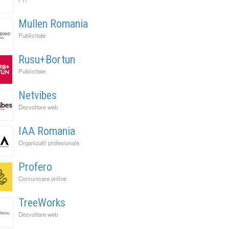
Mullen Romania
Publicitate
Rusu+Bortun
Publicitate
Netvibes
Dezvoltare web
IAA Romania
Organizatii profesionale
Profero
Comunicare online
TreeWorks
Dezvoltare web