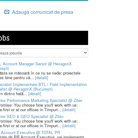
Adauga comunicat de presa
obs
L Account Manager Senior @ HexagonX
rești)
 ăsta se măsoară în ce nu se vede: proiectele
ies bine pentru că...
[detalii]
cialist Implementare BTL / Field Implementation
alist @ HexagonX (București)
m dintr-o hală...
[detalii]
ior Performance Marketing Specialist @ Zitec
romise: You choose how you'll work with us:
-first or at our offices in Timpuri...
[detalii]
nior SEO & GEO Specialist @ Zitec
romise: You choose how you'll work with us:
-first or at our offices in Timpuri...
[detalii]
 Account Executive @ TOTAL PR
litate de PR Account Executive, vei implementa