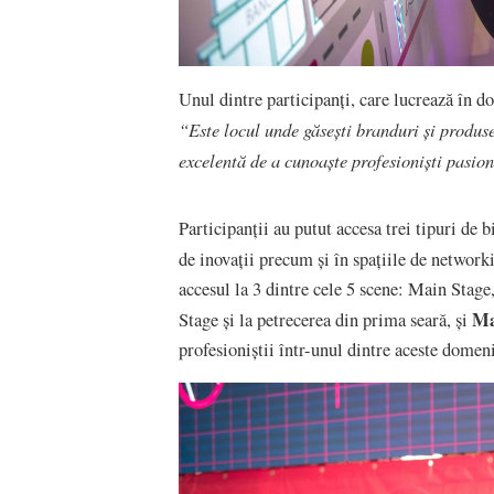
Unul dintre participanți, care lucrează în 
“Este locul unde găsești branduri și produse
excelentă de a cunoaște profesioniști pasio
Participanții au putut accesa trei tipuri de b
de inovații precum și în spațiile de network
accesul la 3 dintre cele 5 scene: Main Stag
Ma
Stage și la petrecerea din prima seară, și
profesioniștii într-unul dintre aceste domeni