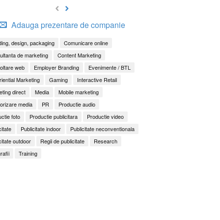
Adauga prezentare de companie
ing, design, packaging
Comunicare online
ltanta de marketing
Content Marketing
oltare web
Employer Branding
Evenimente / BTL
iential Marketing
Gaming
Interactive Retail
ting direct
Media
Mobile marketing
orizare media
PR
Productie audio
ctie foto
Productie publicitara
Productie video
citate
Publicitate indoor
Publicitate neconventionala
citate outdoor
Regii de publicitate
Research
rafii
Training