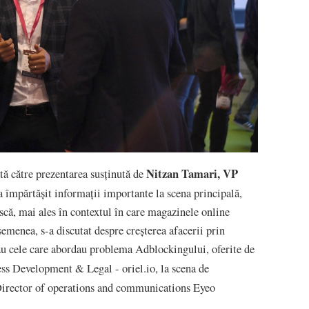
Nitzan Tamari, VP
ată către prezentarea susținută de
 a împărtășit informații importante la scena principală,
că, mai ales în contextul în care magazinele online
emenea, s-a discutat despre creșterea afacerii prin
sau cele care abordau problema Adblockingului, oferite de
ss Development & Legal - oriel.io, la scena de
irector of operations and communications Eyeo