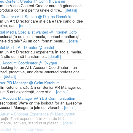
deo Content Creator @ Cohn & Jansen
m un Video Content Creator care să gândească
 producă content pentru unele dintre...
[detalii]
 Director (Mid–Senior) @ Digitas România
m un Art Director care știe că e tare când o idee
bine, dar...
[detalii]
ial Media Specialist wanted @ Internet Corp
pasionat(ă) de social media, content creation și
țele digitale? Ai un ochi format pentru...
[detalii]
ial Media Art Director @ pastel
m un Art Director cu experiență în social media,
să știe cum să transforme...
[detalii]
L Account Coordinator @ Oxygen
 looking for an ATL Account Coordinator – an
zed, proactive, and detail-oriented professional
...
[detalii]
nior PR Manager @ Golin Ketchum
lin Ketchum, căutăm un Senior PR Manager cu
um 5 ani experiență, care știe...
[detalii]
L Account Manager @ YES Communication
escription: We're on the lookout for an awesome
ccount Manager to join our vibrant...
[detalii]
Artist – Shopper Experience @ Mercury360
l puțin 7 ani experiență în zona de BTL
mente, activări, standuri și plasări...
[detalii]
cialist Productie @ Godmother