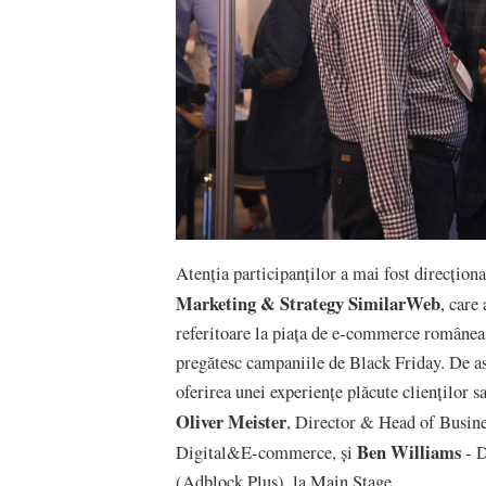
Atenția participanților a mai fost direcțion
Marketing & Strategy SimilarWeb
, care
referitoare la piața de e-commerce româneas
pregătesc campaniile de Black Friday. De as
oferirea unei experiențe plăcute clienților 
Oliver Meister
, Director & Head of Busine
Ben Williams
Digital&E-commerce, și
- D
(Adblock Plus), la Main Stage.