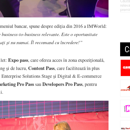
Căută
releva
premi
domeniul bancar, spune despre ediția din 2016 a IMWorld:
 business-to-business relevante. Este o oportunitate
nați și nu numai. Îl recomand cu încredere!”
C
Expo pass
ilet:
, care oferea acces în zona expozițională,
Content Pass
ing și de lucru,
, care facilitează în plus
e, Enterprise Solutions Stage și Digital & E-commerce
rketing Pro Pass
Developers Pro Pass
sau
, pentru
i.