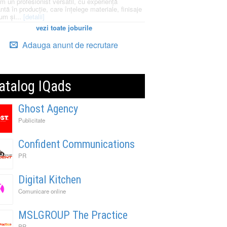
m un profesionist versatil, cu experiență
ntă în producție, care înțelege materiale, finisaje
um și...
[detalii]
vezi toate joburile
Adauga anunt de recrutare
atalog IQads
Ghost Agency
Publicitate
Confident Communications
PR
Digital Kitchen
Comunicare online
MSLGROUP The Practice
PR