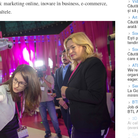
Vi
tă: marketing online, inovare în business, e-commerce,
Căută
și să
altele.
Art
Căută
arată 
Soc
Ești 
tendin
Soc
Căută
care 
AT
We’re
organi
eager
Se
La Go
minim
BT
Job d
BTL A
3D 
Ai ce
(eveni
Spe