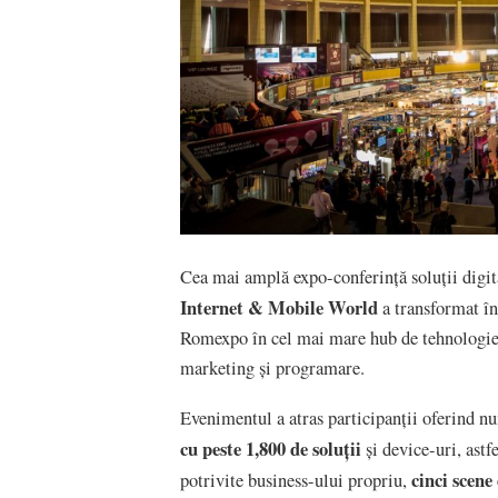
Cea mai amplă expo-conferință soluții digita
Internet & Mobile World
a transformat în
Romexpo în cel mai mare hub de tehnologie, 
marketing și programare.
Evenimentul a atras participanții oferind n
cu peste 1,800 de soluții
și device-uri, astf
cinci scen
potrivite business-ului propriu,