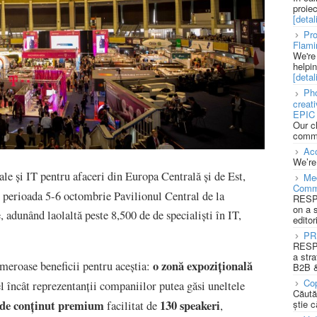
proie
[detali
Pro
Flami
We're
helpi
[detali
Pho
creat
EPIC 
Our c
commu
Acc
We’re
le și IT pentru afaceri din Europa Centrală și de Est,
Med
Comm
 perioada 5-6 octombrie Pavilionul Central de la
RESPO
on a 
adunând laolaltă peste 8,500 de de specialiști în IT,
editor
PR
RESPO
a stra
o zonă expozițională
umeroase beneficii pentru aceștia:
B2B &
Cop
el încât reprezentanții companiilor putea găsi uneltele
Căută
e de conținut premium
130 speakeri
știe c
facilitat de
,