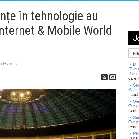
nțe în tehnologie au
Internet & Mobile World
J
m Events
BT
(Bucu
Rolul
care 
Spe
Speci
Lucră
Sen
Our p
remote
Se
Our p
remote
PR
În ca