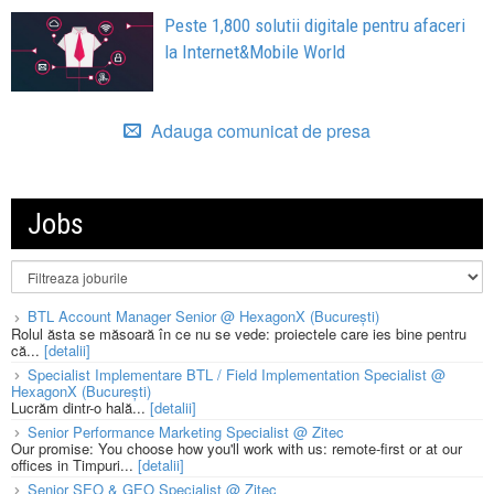
Peste 1,800 solutii digitale pentru afaceri
la Internet&Mobile World
Adauga comunicat de presa
Jobs
BTL Account Manager Senior @ HexagonX (București)
Rolul ăsta se măsoară în ce nu se vede: proiectele care ies bine pentru
că...
[detalii]
Specialist Implementare BTL / Field Implementation Specialist @
HexagonX (București)
Lucrăm dintr-o hală...
[detalii]
Senior Performance Marketing Specialist @ Zitec
Our promise: You choose how you'll work with us: remote-first or at our
offices in Timpuri...
[detalii]
Senior SEO & GEO Specialist @ Zitec