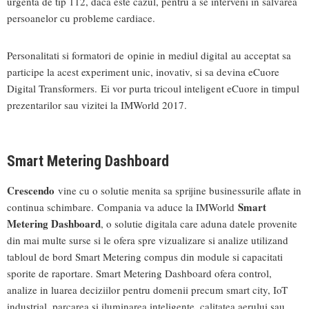
urgenta de tip 112, daca este cazul, pentru a se interveni in salvarea
persoanelor cu probleme cardiace.
Personalitati si formatori de opinie in mediul digital au acceptat sa
participe la acest experiment unic, inovativ, si sa devina eCuore
Digital Transformers. Ei vor purta tricoul inteligent eCuore in timpul
prezentarilor sau vizitei la IMWorld 2017.
Smart Metering Dashboard
Crescendo
vine cu o solutie menita sa sprijine businessurile aflate in
Smart
continua schimbare. Compania va aduce la IMWorld
Metering Dashboard
, o solutie digitala care aduna datele provenite
din mai multe surse si le ofera spre vizualizare si analize utilizand
tabloul de bord Smart Metering compus din module si capacitati
sporite de raportare. Smart Metering Dashboard ofera control,
analize in luarea deciziilor pentru domenii precum smart city, IoT
industrial, parcarea si iluminarea inteligente, calitatea aerului sau