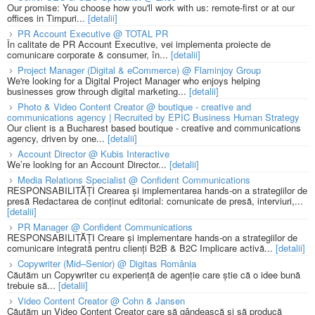
Our promise: You choose how you'll work with us: remote-first or at our
offices in Timpuri...
[detalii]
PR Account Executive @ TOTAL PR
În calitate de PR Account Executive, vei implementa proiecte de
comunicare corporate & consumer, în...
[detalii]
Project Manager (Digital & eCommerce) @ Flaminjoy Group
We're looking for a Digital Project Manager who enjoys helping
businesses grow through digital marketing...
[detalii]
Photo & Video Content Creator @ boutique - creative and
communications agency | Recruited by EPIC Business Human Strategy
Our client is a Bucharest based boutique - creative and communications
agency, driven by one...
[detalii]
Account Director @ Kubis Interactive
We’re looking for an Account Director...
[detalii]
Media Relations Specialist @ Confident Communications
RESPONSABILITĂȚI Crearea și implementarea hands-on a strategiilor de
presă Redactarea de conținut editorial: comunicate de presă, interviuri,...
[detalii]
PR Manager @ Confident Communications
RESPONSABILITĂȚI Creare și implementare hands-on a strategiilor de
comunicare integrată pentru clienți B2B & B2C Implicare activă...
[detalii]
Copywriter (Mid–Senior) @ Digitas România
Căutăm un Copywriter cu experiență de agenție care știe că o idee bună
trebuie să...
[detalii]
Video Content Creator @ Cohn & Jansen
Căutăm un Video Content Creator care să gândească și să producă