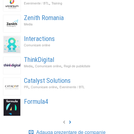
,
Evenimente / BTL
Training
Zenith Romania
Media
Interactions
Comunicare online
ThinkDigital
,
,
Media
Comunicare online
Regii de publicitate
Catalyst Solutions
,
,
PR
Comunicare online
Evenimente / BTL
Formula4
Adauga prezentare de companie