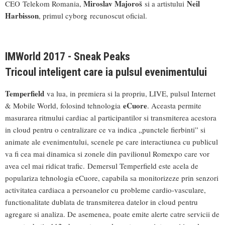
Miroslav Majoroš
Neil
CEO Telekom Romania,
si a artistului
Harbisson
, primul cyborg recunoscut oficial.
IMWorld 2017 - Sneak Peaks
Tricoul inteligent care ia pulsul evenimentului
Temperfield
va lua, in premiera si la propriu, LIVE, pulsul Internet
eCuore
& Mobile World, folosind tehnologia
. Aceasta permite
masurarea ritmului cardiac al participantilor si transmiterea acestora
in cloud pentru o centralizare ce va indica „punctele fierbinti” si
animate ale evenimentului, scenele pe care interactiunea cu publicul
va fi cea mai dinamica si zonele din pavilionul Romexpo care vor
avea cel mai ridicat trafic. Demersul Temperfield este acela de
populariza tehnologia eCuore, capabila sa monitorizeze prin senzori
activitatea cardiaca a persoanelor cu probleme cardio-vasculare,
functionalitate dublata de transmiterea datelor in cloud pentru
agregare si analiza. De asemenea, poate emite alerte catre servicii de