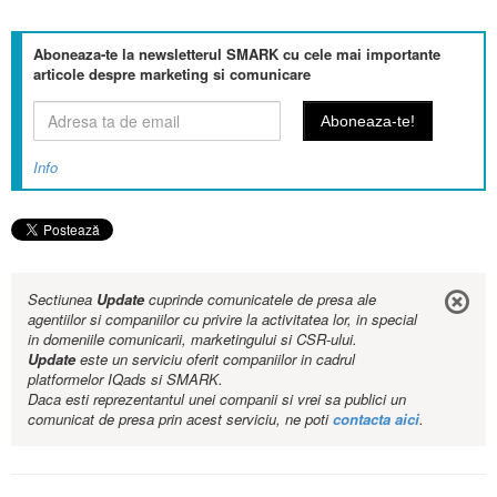
Aboneaza-te la newsletterul SMARK cu cele mai importante
articole despre marketing si comunicare
Info
Sectiunea
Update
cuprinde comunicatele de presa ale
agentiilor si companiilor cu privire la activitatea lor, in special
in domeniile comunicarii, marketingului si CSR-ului.
Update
este un serviciu oferit companiilor in cadrul
platformelor IQads si SMARK.
Daca esti reprezentantul unei companii si vrei sa publici un
comunicat de presa prin acest serviciu, ne poti
contacta aici
.