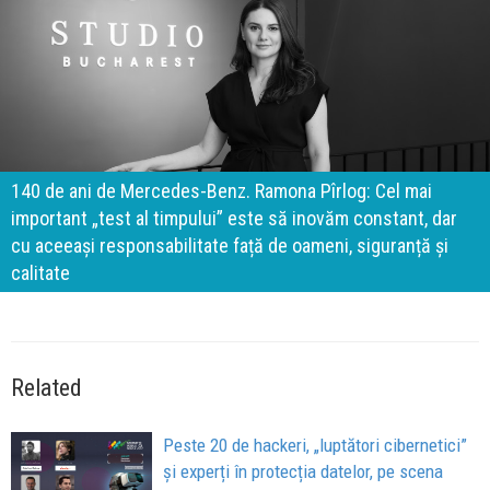
140 de ani de Mercedes-Benz. Ramona Pîrlog: Cel mai
important „test al timpului” este să inovăm constant, dar
cu aceeași responsabilitate față de oameni, siguranță și
calitate
Related
Peste 20 de hackeri, „luptători cibernetici”
și experți în protecția datelor, pe scena