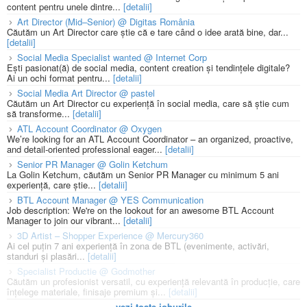
content pentru unele dintre...
[detalii]
Art Director (Mid–Senior) @ Digitas România
Căutăm un Art Director care știe că e tare când o idee arată bine, dar...
[detalii]
Social Media Specialist wanted @ Internet Corp
Ești pasionat(ă) de social media, content creation și tendințele digitale?
Ai un ochi format pentru...
[detalii]
Social Media Art Director @ pastel
Căutăm un Art Director cu experiență în social media, care să știe cum
să transforme...
[detalii]
ATL Account Coordinator @ Oxygen
We’re looking for an ATL Account Coordinator – an organized, proactive,
and detail-oriented professional eager...
[detalii]
Senior PR Manager @ Golin Ketchum
La Golin Ketchum, căutăm un Senior PR Manager cu minimum 5 ani
experiență, care știe...
[detalii]
BTL Account Manager @ YES Communication
Job description: We're on the lookout for an awesome BTL Account
Manager to join our vibrant...
[detalii]
3D Artist – Shopper Experience @ Mercury360
Ai cel puțin 7 ani experiență în zona de BTL (evenimente, activări,
standuri și plasări...
[detalii]
Specialist Productie @ Godmother
Căutăm un profesionist versatil, cu experiență relevantă în producție, care
înțelege materiale, finisaje premium și...
[detalii]
vezi toate joburile