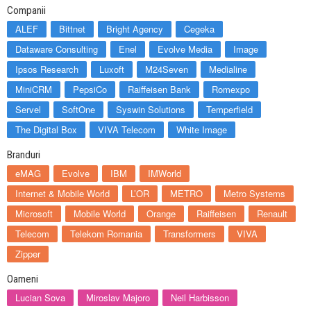
Companii
ALEF
Bittnet
Bright Agency
Cegeka
Dataware Consulting
Enel
Evolve Media
Image
Ipsos Research
Luxoft
M24Seven
Medialine
MiniCRM
PepsiCo
Raiffeisen Bank
Romexpo
Servel
SoftOne
Syswin Solutions
Temperfield
The Digital Box
VIVA Telecom
White Image
Branduri
eMAG
Evolve
IBM
IMWorld
Internet & Mobile World
L’OR
METRO
Metro Systems
Microsoft
Mobile World
Orange
Raiffeisen
Renault
Telecom
Telekom Romania
Transformers
VIVA
Zipper
Oameni
Lucian Sova
Miroslav Majoro
Neil Harbisson