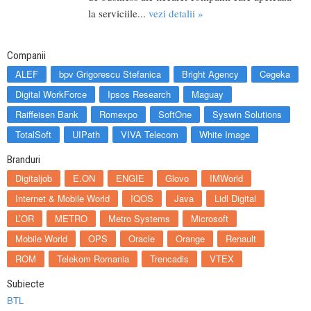
la serviciile...
vezi detalii »
Companii
ALEF
bpv Grigorescu Stefanica
Bright Agency
Cegeka
Digital WorkForce
Ipsos Research
Maguay
Raiffeisen Bank
Romexpo
SoftOne
Syswin Solutions
TotalSoft
UIPath
VIVA Telecom
White Image
Branduri
Digitaljob
E.ON
ENGIE
Glovo
IMWorld
Internet & Mobile World
IQOS
Java
Lidl Digital
L’OR
METRO
Metro Systems
Microsoft
Mobile World
OPS
Oracle
Orange
Renault
ROM
Telekom Romania
Trencadis
VTEX
Subiecte
BTL