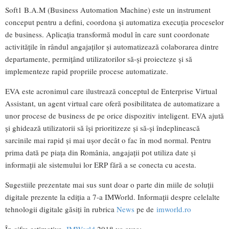
Soft1 B.A.M (Business Automation Machine) este un instrument
conceput pentru a defini, coordona și automatiza execuția proceselor
de business. Aplicația transformă modul în care sunt coordonate
activitățile în rândul angajaților și automatizează colaborarea dintre
departamente, permițând utilizatorilor să-și proiecteze și să
implementeze rapid propriile procese automatizate.
EVA este acronimul care ilustrează conceptul de Enterprise Virtual
Assistant, un agent virtual care oferă posibilitatea de automatizare a
unor procese de business de pe orice dispozitiv inteligent. EVA ajută
și ghidează utilizatorii să își prioritizeze și să-și îndeplinească
sarcinile mai rapid și mai ușor decât o fac în mod normal. Pentru
prima dată pe piața din România, angajații pot utiliza date și
informații ale sistemului lor ERP fără a se conecta cu acesta.
Sugestiile prezentate mai sus sunt doar o parte din miile de soluții
digitale prezente la ediția a 7-a IMWorld. Informații despre celelalte
tehnologii digitale găsiți în rubrica
News
pe de
imworld.ro
În cifre estimative,
IMWorld
2018 va avea: