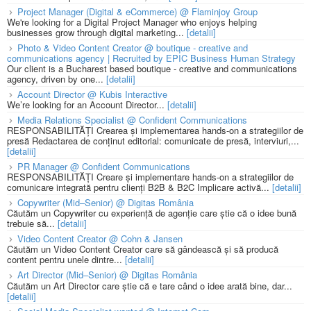
Project Manager (Digital & eCommerce) @ Flaminjoy Group
We're looking for a Digital Project Manager who enjoys helping
businesses grow through digital marketing...
[detalii]
Photo & Video Content Creator @ boutique - creative and
communications agency | Recruited by EPIC Business Human Strategy
Our client is a Bucharest based boutique - creative and communications
agency, driven by one...
[detalii]
Account Director @ Kubis Interactive
We’re looking for an Account Director...
[detalii]
Media Relations Specialist @ Confident Communications
RESPONSABILITĂȚI Crearea și implementarea hands-on a strategiilor de
presă Redactarea de conținut editorial: comunicate de presă, interviuri,...
[detalii]
PR Manager @ Confident Communications
RESPONSABILITĂȚI Creare și implementare hands-on a strategiilor de
comunicare integrată pentru clienți B2B & B2C Implicare activă...
[detalii]
Copywriter (Mid–Senior) @ Digitas România
Căutăm un Copywriter cu experiență de agenție care știe că o idee bună
trebuie să...
[detalii]
Video Content Creator @ Cohn & Jansen
Căutăm un Video Content Creator care să gândească și să producă
content pentru unele dintre...
[detalii]
Art Director (Mid–Senior) @ Digitas România
Căutăm un Art Director care știe că e tare când o idee arată bine, dar...
[detalii]