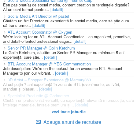
Social Media Specialist wanted @ Internet Corp
Ești pasionat(ă) de social media, content creation și tendințele digitale?
Ai un ochi format pentru...
[detalii]
Social Media Art Director @ pastel
Căutăm un Art Director cu experiență în social media, care să știe cum
să transforme...
[detalii]
ATL Account Coordinator @ Oxygen
We’re looking for an ATL Account Coordinator – an organized, proactive,
and detail-oriented professional eager...
[detalii]
Senior PR Manager @ Golin Ketchum
La Golin Ketchum, căutăm un Senior PR Manager cu minimum 5 ani
experiență, care știe...
[detalii]
BTL Account Manager @ YES Communication
Job description: We're on the lookout for an awesome BTL Account
Manager to join our vibrant...
[detalii]
3D Artist – Shopper Experience @ Mercury360
Ai cel puțin 7 ani experiență în zona de BTL (evenimente, activări,
standuri și plasări...
[detalii]
Specialist Productie @ Godmother
Căutăm un profesionist versatil, cu experiență relevantă în producție, care
înțelege materiale, finisaje premium și...
[detalii]
vezi toate joburile
Adauga anunt de recrutare