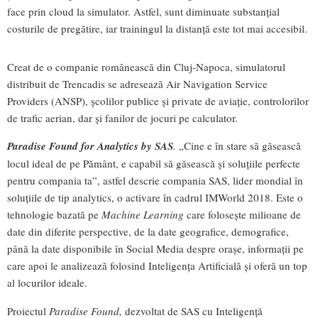
face prin cloud la simulator. Astfel, sunt diminuate substanțial
costurile de pregătire, iar trainingul la distanță este tot mai accesibil.
Creat de o companie românească din Cluj-Napoca, simulatorul
distribuit de Trencadis se adresează Air Navigation Service
Providers (ANSP), școlilor publice și private de aviație, controlorilor
de trafic aerian, dar și fanilor de jocuri pe calculator.
Paradise Found for Analytics by SAS
.
„Cine e în stare să găsească
locul ideal de pe Pământ, e capabil să găsească și soluțiile perfecte
pentru compania ta”, astfel descrie compania SAS, lider mondial în
soluțiile de tip analytics, o activare în cadrul IMWorld 2018. Este o
tehnologie bazată pe
Machine Learning
care folosește milioane de
date din diferite perspective, de la date geografice, demografice,
până la date disponibile în Social Media despre orașe, informații pe
care apoi le analizează folosind Inteligența Artificială și oferă un top
al locurilor ideale.
Proiectul
Paradise Found,
dezvoltat de SAS cu Inteligență