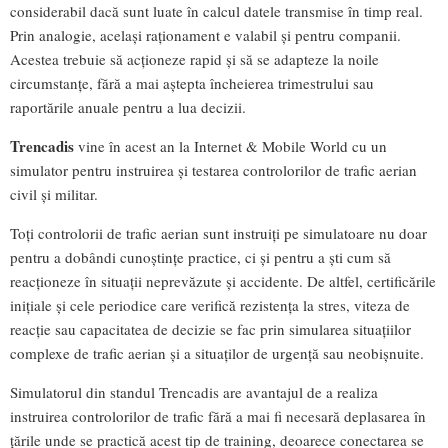
considerabil dacă sunt luate în calcul datele transmise în timp real.
Prin analogie, același raționament e valabil și pentru companii.
Acestea trebuie să acționeze rapid și să se adapteze la noile
circumstanțe, fără a mai aștepta încheierea trimestrului sau
raportările anuale pentru a lua decizii.
Trencadis
vine în acest an la Internet & Mobile World cu un
simulator pentru instruirea și testarea controlorilor de trafic aerian
civil și militar.
Toți controlorii de trafic aerian sunt instruiți pe simulatoare nu doar
pentru a dobândi cunoștințe practice, ci și pentru a ști cum să
reacționeze în situații neprevăzute și accidente. De altfel, certificările
inițiale și cele periodice care verifică rezistența la stres, viteza de
reacție sau capacitatea de decizie se fac prin simularea situațiilor
complexe de trafic aerian și a situaților de urgență sau neobișnuite.
Simulatorul din standul Trencadis are avantajul de a realiza
instruirea controlorilor de trafic fără a mai fi necesară deplasarea în
țările unde se practică acest tip de training, deoarece conectarea se