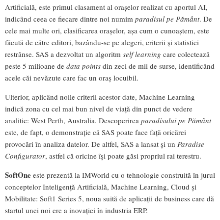
Artificială, este primul clasament al orașelor realizat cu aportul AI,
indicând ceea ce fiecare dintre noi numim
paradisul pe Pământ
. De
cele mai multe ori, clasificarea orașelor, așa cum o cunoaștem, este
făcută de către editori, bazându-se pe alegeri, criterii și statistici
restrânse. SAS a dezvoltat un algoritm
self learning
care colectează
peste 5 milioane de
data points
din zeci de mii de surse, identificând
acele căi nevăzute care fac un oraș locuibil.
Ulterior, aplicând noile criterii acestor date, Machine Learning
indică zona cu cel mai bun nivel de viață din punct de vedere
analitic: West Perth, Australia. Descoperirea
paradisului pe Pământ
este, de fapt, o demonstrație că SAS poate face față oricărei
provocări în analiza datelor. De altfel, SAS a lansat și un
Paradise
Configurator
, astfel că oricine își poate găsi propriul rai terestru.
SoftOne
este prezentă la IMWorld cu o tehnologie construită în jurul
conceptelor Inteligență Artificială, Machine Learning, Cloud și
Mobilitate: Soft1 Series 5, noua suită de aplicații de business care dă
startul unei noi ere a inovației în industria ERP.