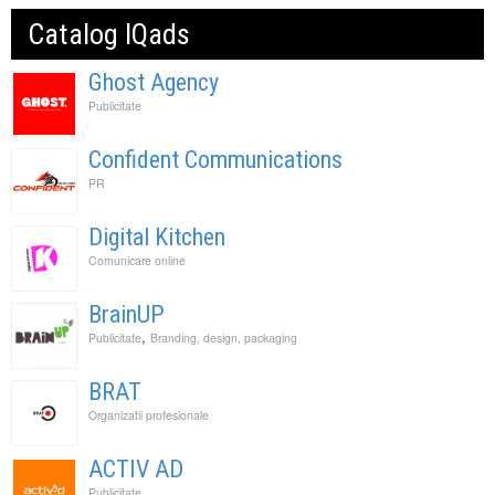
Catalog IQads
Ghost Agency
Publicitate
Confident Communications
PR
Digital Kitchen
Comunicare online
BrainUP
,
Publicitate
Branding, design, packaging
BRAT
Organizatii profesionale
ACTIV AD
Publicitate