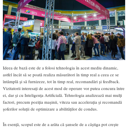
Ideea de bază este de a folosi tehnologia în acest mediu dinamic,
astfel încât să se poată realiza măsurători în timp real a ceea ce se
întâmplă și să furnizeze, tot în timp real, recomandări și feedback.
Vizitatorii interesați de acest mod de operare vor putea concura între
ei, dar și cu Inteligența Artificială. Tehnologia analizează mai mulți
factori, precum poziția mașinii, viteza sau accelerația și recomandă
șoferilor soluții de optimizare a abilităților de condus.
În esență, scopul este de a arăta că șansele de a câștiga pot crește