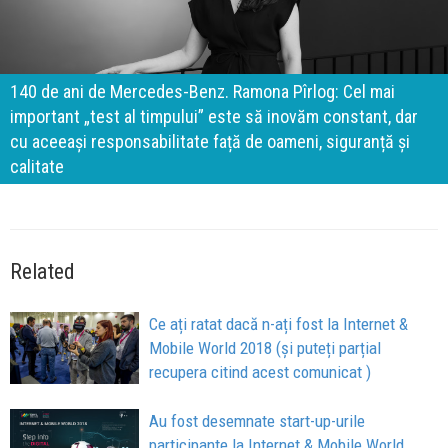
140 de ani de Mercedes-Benz. Ramona Pîrlog: Cel mai
important „test al timpului” este să inovăm constant, dar
cu aceeași responsabilitate față de oameni, siguranță și
calitate
Related
Ce ați ratat dacă n-ați fost la Internet &
Mobile World 2018 (și puteți parțial
recupera citind acest comunicat )
Au fost desemnate start-up-urile
participante la Internet & Mobile World