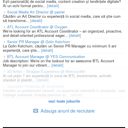
Ești pasionat(ă) de social media, content creation și tendințele digitale?
Ai un ochi format pentru...
[detalii]
Social Media Art Director @ pastel
Căutăm un Art Director cu experiență în social media, care să știe cum
să transforme...
[detalii]
ATL Account Coordinator @ Oxygen
We’re looking for an ATL Account Coordinator – an organized, proactive,
and detail-oriented professional eager...
[detalii]
Senior PR Manager @ Golin Ketchum
La Golin Ketchum, căutăm un Senior PR Manager cu minimum 5 ani
experiență, care știe...
[detalii]
BTL Account Manager @ YES Communication
Job description: We're on the lookout for an awesome BTL Account
Manager to join our vibrant...
[detalii]
3D Artist – Shopper Experience @ Mercury360
Ai cel puțin 7 ani experiență în zona de BTL (evenimente, activări,
standuri și plasări...
[detalii]
Specialist Productie @ Godmother
Căutăm un profesionist versatil, cu experiență relevantă în producție, care
înțelege materiale, finisaje premium și...
[detalii]
vezi toate joburile
Adauga anunt de recrutare