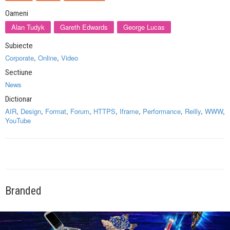
Oameni
Alan Tudyk
Gareth Edwards
George Lucas
Subiecte
Corporate
,
Online
,
Video
Sectiune
News
Dictionar
AIR
,
Design
,
Format
,
Forum
,
HTTPS
,
Iframe
,
Performance
,
Reilly
,
WWW
,
YouTube
Branded