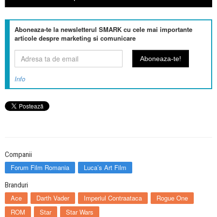
Aboneaza-te la newsletterul SMARK cu cele mai importante
articole despre marketing si comunicare
Info
Companii
Forum Film Romania
Luca’s Art Film
Branduri
Ace
Darth Vader
Imperiul Contraataca
Rogue One
ROM
Star
Star Wars