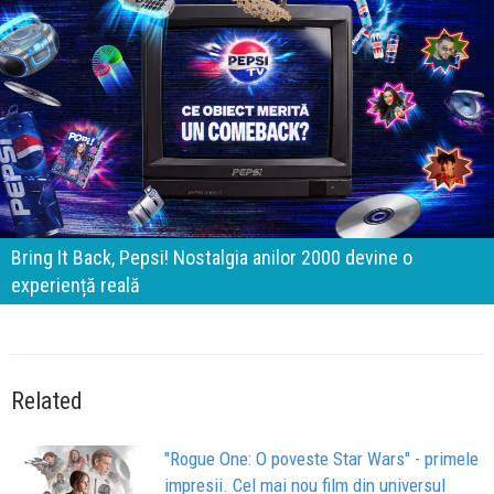
Bring It Back, Pepsi! Nostalgia anilor 2000 devine o
experiență reală
Related
"Rogue One: O poveste Star Wars" - primele
impresii. Cel mai nou film din universul