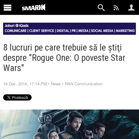
8 lucruri pe care trebuie să le ştiţi
despre "Rogue One: O poveste Star
Wars"
19 Dec. 2016, 17:14 PM
•
News
•
RAN Communication