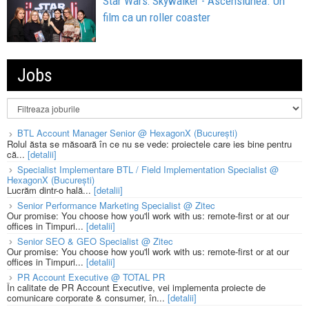
Star Wars: Skywalker - Ascensiunea. Un
film ca un roller coaster
Jobs
BTL Account Manager Senior @ HexagonX (București)
Rolul ăsta se măsoară în ce nu se vede: proiectele care ies bine pentru
că...
[detalii]
Specialist Implementare BTL / Field Implementation Specialist @
HexagonX (București)
Lucrăm dintr-o hală...
[detalii]
Senior Performance Marketing Specialist @ Zitec
Our promise: You choose how you'll work with us: remote-first or at our
offices in Timpuri...
[detalii]
Senior SEO & GEO Specialist @ Zitec
Our promise: You choose how you'll work with us: remote-first or at our
offices in Timpuri...
[detalii]
PR Account Executive @ TOTAL PR
În calitate de PR Account Executive, vei implementa proiecte de
comunicare corporate & consumer, în...
[detalii]