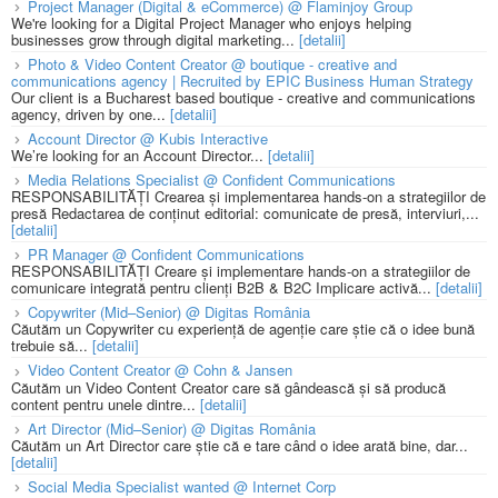
Project Manager (Digital & eCommerce) @ Flaminjoy Group
We're looking for a Digital Project Manager who enjoys helping
businesses grow through digital marketing...
[detalii]
Photo & Video Content Creator @ boutique - creative and
communications agency | Recruited by EPIC Business Human Strategy
Our client is a Bucharest based boutique - creative and communications
agency, driven by one...
[detalii]
Account Director @ Kubis Interactive
We’re looking for an Account Director...
[detalii]
Media Relations Specialist @ Confident Communications
RESPONSABILITĂȚI Crearea și implementarea hands-on a strategiilor de
presă Redactarea de conținut editorial: comunicate de presă, interviuri,...
[detalii]
PR Manager @ Confident Communications
RESPONSABILITĂȚI Creare și implementare hands-on a strategiilor de
comunicare integrată pentru clienți B2B & B2C Implicare activă...
[detalii]
Copywriter (Mid–Senior) @ Digitas România
Căutăm un Copywriter cu experiență de agenție care știe că o idee bună
trebuie să...
[detalii]
Video Content Creator @ Cohn & Jansen
Căutăm un Video Content Creator care să gândească și să producă
content pentru unele dintre...
[detalii]
Art Director (Mid–Senior) @ Digitas România
Căutăm un Art Director care știe că e tare când o idee arată bine, dar...
[detalii]
Social Media Specialist wanted @ Internet Corp