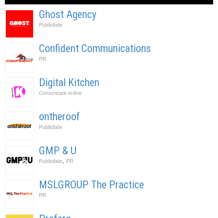
Ghost Agency
Publicitate
Confident Communications
PR
Digital Kitchen
Comunicare online
ontheroof
Publicitate
GMP & U
,
Publicitate
PR
MSLGROUP The Practice
PR