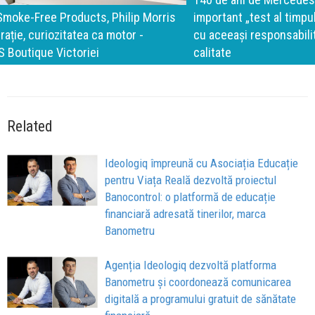
important „test al timpului” este să inovăm constant, dar
cu aceeași responsabilitate față de oameni, siguranță și
calitate
Related
Ideologiq împreună cu Asociația Educație
pentru Viața Reală dezvoltă proiectul
Banocontrol: o platformă de educație
financiară adresată tinerilor, marca
Banometru
Agenția Ideologiq dezvoltă platforma
Banometru și coordonează comunicarea
digitală a programului gratuit de sănătate