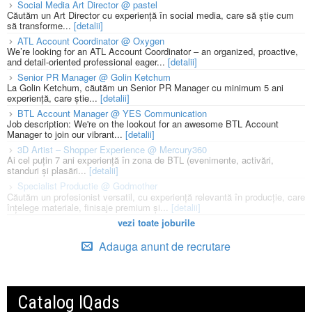
Social Media Art Director @ pastel
Căutăm un Art Director cu experiență în social media, care să știe cum
să transforme...
[detalii]
ATL Account Coordinator @ Oxygen
We’re looking for an ATL Account Coordinator – an organized, proactive,
and detail-oriented professional eager...
[detalii]
Senior PR Manager @ Golin Ketchum
La Golin Ketchum, căutăm un Senior PR Manager cu minimum 5 ani
experiență, care știe...
[detalii]
BTL Account Manager @ YES Communication
Job description: We're on the lookout for an awesome BTL Account
Manager to join our vibrant...
[detalii]
3D Artist – Shopper Experience @ Mercury360
Ai cel puțin 7 ani experiență în zona de BTL (evenimente, activări,
standuri și plasări...
[detalii]
Specialist Productie @ Godmother
Căutăm un profesionist versatil, cu experiență relevantă în producție, care
înțelege materiale, finisaje premium și...
[detalii]
vezi toate joburile
Adauga anunt de recrutare
Catalog IQads