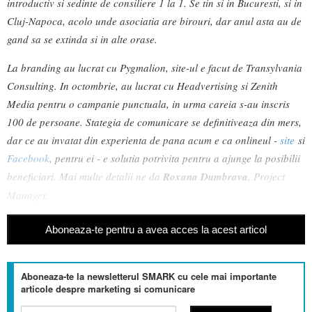
introductiv si sedinte de consiliere 1 la 1. Se tin si in Bucuresti, si in
Cluj-Napoca, acolo unde asociatia are birouri, dar anul asta au de
gand sa se extinda si in alte orase.
La branding au lucrat cu Pygmalion, site-ul e facut de Transylvania
Consulting. In octombrie, au lucrat cu Headvertising si Zenith
Media pentru o campanie punctuala, in urma careia s-au inscris
100 de persoane. Stategia de comunicare se definitiveaza din mers,
dar ce au invatat din experienta de pana acum e ca onlineul -
site
si
Facebook
, pentru ei - e solutia potrivita pentru a ajunge la posibilii
beneficiari. Mai multe detalii ne da
Roxana Dumbrava
, Project
Manager.
Aboneaza-te pentru a avea acces la acest articol
Aboneaza-te la newsletterul SMARK cu cele mai importante
articole despre marketing si comunicare