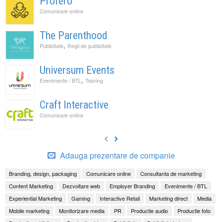
Profero
Comunicare online
The Parenthood
,
Publicitate
Regii de publicitate
Universum Events
,
Evenimente / BTL
Training
Craft Interactive
Comunicare online
Adauga prezentare de companie
Branding, design, packaging
Comunicare online
Consultanta de marketing
Content Marketing
Dezvoltare web
Employer Branding
Evenimente / BTL
Experiential Marketing
Gaming
Interactive Retail
Marketing direct
Media
Mobile marketing
Monitorizare media
PR
Productie audio
Productie foto