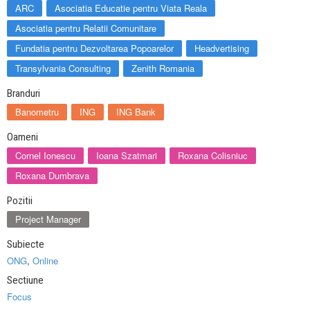
ARC
Asociatia Educatie pentru Viata Reala
Asociatia pentru Relatii Comunitare
Fundatia pentru Dezvoltarea Popoarelor
Headvertising
Transylvania Consulting
Zenith Romania
Branduri
Banometru
ING
ING Bank
Oameni
Cornel Ionescu
Ioana Szatmari
Roxana Colisniuc
Roxana Dumbrava
Pozitii
Project Manager
Subiecte
ONG
,
Online
Sectiune
Focus