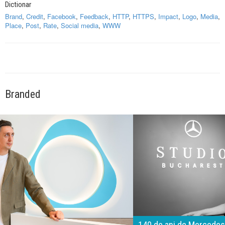
Dictionar
Brand
,
Credit
,
Facebook
,
Feedback
,
HTTP
,
HTTPS
,
Impact
,
Logo
,
Media
,
Place
,
Post
,
Rate
,
Social media
,
WWW
Branded
140 de ani de Mercedes-Benz. Ramona Pîrlog: Cel mai