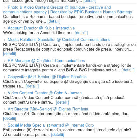
businesses grow through digital marketing...
[detalii]
Photo & Video Content Creator @ boutique - creative and
communications agency | Recruited by EPIC Business Human Strategy
Our client is a Bucharest based boutique - creative and communications
agency, driven by one...
[detalii]
Account Director @ Kubis Interactive
We’re looking for an Account Director...
[detalii]
Media Relations Specialist @ Confident Communications
RESPONSABILITĂȚI Crearea și implementarea hands-on a strategiilor de
presă Redactarea de conținut editorial: comunicate de presă, interviuri,...
[detalii]
PR Manager @ Confident Communications
RESPONSABILITĂȚI Creare și implementare hands-on a strategiilor de
comunicare integrată pentru clienți B2B & B2C Implicare activă...
[detalii]
Copywriter (Mid–Senior) @ Digitas România
Căutăm un Copywriter cu experiență de agenție care știe că o idee bună
trebuie să...
[detalii]
Video Content Creator @ Cohn & Jansen
Căutăm un Video Content Creator care să gândească și să producă
content pentru unele dintre...
[detalii]
Art Director (Mid–Senior) @ Digitas România
Căutăm un Art Director care știe că e tare când o idee arată bine, dar...
[detalii]
Social Media Specialist wanted @ Internet Corp
Ești pasionat(ă) de social media, content creation și tendințele digitale?
Ai un ochi format pentru...
[detalii]