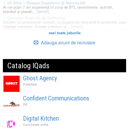
3D Artist – Shopper Experience @ Mercury360
Ai cel puțin 7 ani experiență în zona de BTL (evenimente, activări,
standuri și plasări...
[detalii]
Specialist Productie @ Godmother
Căutăm un profesionist versatil, cu experiență relevantă în producție, care
înțelege materiale, finisaje premium și...
[detalii]
vezi toate joburile
Adauga anunt de recrutare
Catalog IQads
Ghost Agency
Publicitate
Confident Communications
PR
Digital Kitchen
Comunicare online