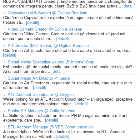
RESPONSABILITĂȚI Creare și implementare hands-on a strategiilor de
comunicare integrată pentru clienți B2B & B2C Implicare activă...
[detalii]
Copywriter (Mid–Senior) @ Digitas România
Căutăm un Copywriter cu experiență de agenție care știe că o idee bună
trebuie să...
[detalii]
Video Content Creator @ Cohn & Jansen
Căutăm un Video Content Creator care să gândească și să producă
content pentru unele dintre...
[detalii]
Art Director (Mid–Senior) @ Digitas România
Căutăm un Art Director care știe că e tare când o idee arată bine, dar...
[detalii]
Social Media Specialist wanted @ Internet Corp
Ești pasionat(ă) de social media, content creation și tendințele digitale?
Ai un ochi format pentru...
[detalii]
Social Media Art Director @ pastel
Căutăm un Art Director cu experiență în social media, care să știe cum
să transforme...
[detalii]
ATL Account Coordinator @ Oxygen
We’re looking for an ATL Account Coordinator – an organized, proactive,
and detail-oriented professional eager...
[detalii]
Senior PR Manager @ Golin Ketchum
La Golin Ketchum, căutăm un Senior PR Manager cu minimum 5 ani
experiență, care știe...
[detalii]
BTL Account Manager @ YES Communication
Job description: We're on the lookout for an awesome BTL Account
Manager to join our vibrant...
[detalii]