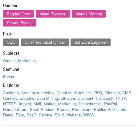
Oameni
Bogdan Oros
Maria Popescu
Marius Mornea
Roman Foeckl
Pozitii
CEO
Chief Technical Officer
Software Engineer
Subiecte
Creatie
,
Marketing
Sectiune
Focus
Dictionar
Audienta
,
Avantaj competitiv
,
Canal de distributie
,
CEO
,
Clientela
,
CMS
,
Context
,
Creative
,
Data Mining
,
Difuzare
,
Discount
,
Facebook
,
HTTP
,
HTTPS
,
Impact
,
Mall
,
Market
,
Marketing
,
Omnichannel
,
PayPal
,
Personalizare
,
Post
,
Product
,
Produs
,
Promovare
,
Public
,
Publicitate
,
Raion
,
Rate
,
SaaS
,
Service
,
Solid
,
Website
,
WWW