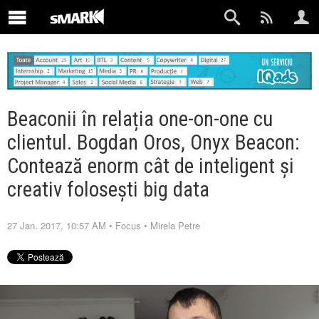
Beaconii în relația one-on-one cu
clientul. Bogdan Oros, Onyx Beacon:
Contează enorm cât de inteligent și
creativ folosești big data
27 Jan. 2017, 10:57 AM
•
Focus
•
Mirela Petre