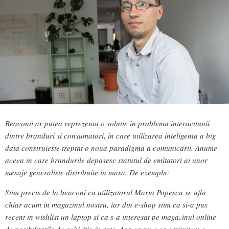
Beaconii ar putea reprezenta o solutie in problema interactiunii
dintre branduri si consumatori, in care utilizarea inteligenta a big
data construieste treptat o noua paradigma a comunicarii. Anume
aceea in care brandurile depasesc statutul de emitatori ai unor
mesaje generaliste distribuite in masa. De exemplu:
Stim precis de la beaconi ca utilizatorul Maria Popescu se afla
chiar acum in magazinul nostru, iar din e-shop stim ca si-a pus
recent in wishlist un laptop si ca s-a interesat pe magazinul online
de posibilitatile de achizitie in rate. Asa ca nu o sa-i trimitem o