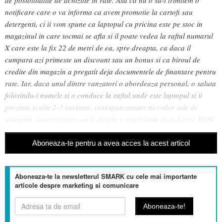
notificare care o va informa ca avem promotie la cartofi sau
detergenti, ci ii vom spune ca laptopul cu pricina este pe stoc in
magazinul in care tocmai se afla si il poate vedea la raftul numarul
X care este la fix 22 de metri de ea, spre dreapta, ca daca il
cumpara azi primeste un discount sau un bonus si ca biroul de
credite din magazin a pregatit deja documentele de finantare pentru
rate. Iar, daca unul dintre vanzatori o abordeaza personal, o saluta
folosindu-i numele si o conduce la raftul unde este laptopul si ii
prezinta si alte 2-3 variante, corespunzatoare nevoilor sale de
utilizator, atunci putem vorbi despre o experienta de achizitie WOW.
Aboneaza-te pentru a avea acces la acest articol
Aboneaza-te la newsletterul SMARK cu cele mai importante
articole despre marketing si comunicare