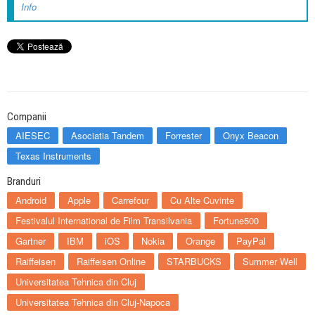
Info
Companii
AIESEC
Asociatia Tandem
Forrester
Onyx Beacon
Texas Instruments
Branduri
Android
Apple
Carrefour
Cu Alte Cuvinte
Festivalul International de Film Transilvania
Fortune500
Gartner
IBM
iOS
Nokia
Orange
PayPal
Raiffeisen
Raiffeisen Online
STARBUCKS
Summer Well
Universitatea Tehnica din Cluj
Universitatea Tehnica din Cluj-Napoca