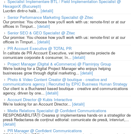
Specialist Implementare BTL / Field Implementation Specialist @
HexagonX (București)
Lucrăm dintr-o hală...
[detalii]
Senior Performance Marketing Specialist @ Zitec
Our promise: You choose how you'll work with us: remote-first or at our
offices in Timpuri...
[detalii]
Senior SEO & GEO Specialist @ Zitec
Our promise: You choose how you'll work with us: remote-first or at our
offices in Timpuri...
[detalii]
PR Account Executive @ TOTAL PR
În calitate de PR Account Executive, vei implementa proiecte de
comunicare corporate & consumer, în...
[detalii]
Project Manager (Digital & eCommerce) @ Flaminjoy Group
We're looking for a Digital Project Manager who enjoys helping
businesses grow through digital marketing...
[detalii]
Photo & Video Content Creator @ boutique - creative and
communications agency | Recruited by EPIC Business Human Strategy
Our client is a Bucharest based boutique - creative and communications
agency, driven by one...
[detalii]
Account Director @ Kubis Interactive
We’re looking for an Account Director...
[detalii]
Media Relations Specialist @ Confident Communications
RESPONSABILITĂȚI Crearea și implementarea hands-on a strategiilor de
presă Redactarea de conținut editorial: comunicate de presă, interviuri,...
[detalii]
PR Manager @ Confident Communications