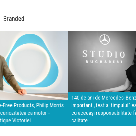
Branded
140 de ani de Mercedes-Benz. Ramona Pîrlog: Cel mai
important „test al timpului” este să inovăm constant, dar
cu aceeași responsabilitate față de oameni, siguranță și
calitate