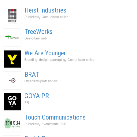
Heist Industries
,
Publicitate
Comunicare online
TreeWorks
Dezvoltare web
We Are Younger
,
Branding, design, packaging
Comunicare online
BRAT
Organizatii profesionale
GOYA PR
PR
Touch Communications
,
Publicitate
Evenimente / BTL