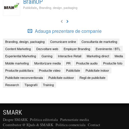
BrainUP
,
Publicitate
Branding, design, packaging
Adauga prezentare de companie
Branding, design, packaging
Comunicare online
Consultanta de marketing
Content Marketing
Dezvoltare web
Employer Branding
Evenimente / BTL
Experiential Marketing
Gaming
Interactive Retail
Marketing direct
Media
Mobile marketing
Monitorizare media
PR
Productie audio
Productie foto
Productie publicitara
Productie video
Publicitate
Publicitate indoor
Publicitate neconventionala
Publicitate outdoor
Regii de publicitate
Research
Tipografii
Training
SMARK
Despre SMARK
Politica editoriala
Parteneriate media
Contributor @ IQads & SMARK
Politica comerciala
Contact