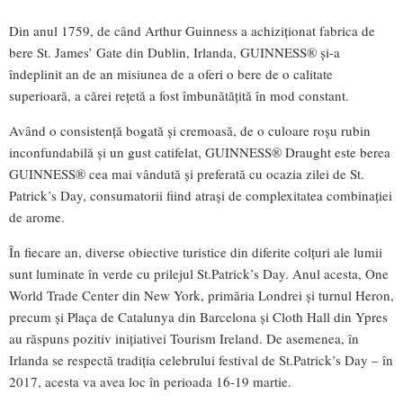
Din anul 1759, de când Arthur Guinness a achiziţionat fabrica de
bere St. James’ Gate din Dublin, Irlanda, GUINNESS® şi-a
îndeplinit an de an misiunea de a oferi o bere de o calitate
superioară, a cărei reţetă a fost îmbunătățită în mod constant.
Având o consistenţă bogată şi cremoasă, de o culoare roşu rubin
inconfundabilă şi un gust catifelat, GUINNESS® Draught este berea
GUINNESS® cea mai vândută şi preferată cu ocazia zilei de St.
Patrick’s Day, consumatorii fiind atraşi de complexitatea combinaţiei
de arome.
În fiecare an, diverse obiective turistice din diferite colţuri ale lumii
sunt luminate în verde cu prilejul St.Patrick’s Day. Anul acesta, One
World Trade Center din New York, primăria Londrei şi turnul Heron,
precum şi Plaça de Catalunya din Barcelona şi Cloth Hall din Ypres
au răspuns pozitiv iniţiativei Tourism Ireland. De asemenea, în
Irlanda se respectă tradiţia celebrului festival de St.Patrick’s Day – în
2017, acesta va avea loc în perioada 16-19 martie.