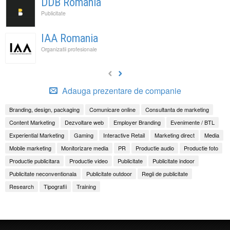
DDB Romania
Publicitate
IAA Romania
Organizatii profesionale
Adauga prezentare de companie
Branding, design, packaging
Comunicare online
Consultanta de marketing
Content Marketing
Dezvoltare web
Employer Branding
Evenimente / BTL
Experiential Marketing
Gaming
Interactive Retail
Marketing direct
Media
Mobile marketing
Monitorizare media
PR
Productie audio
Productie foto
Productie publicitara
Productie video
Publicitate
Publicitate indoor
Publicitate neconventionala
Publicitate outdoor
Regii de publicitate
Research
Tipografii
Training