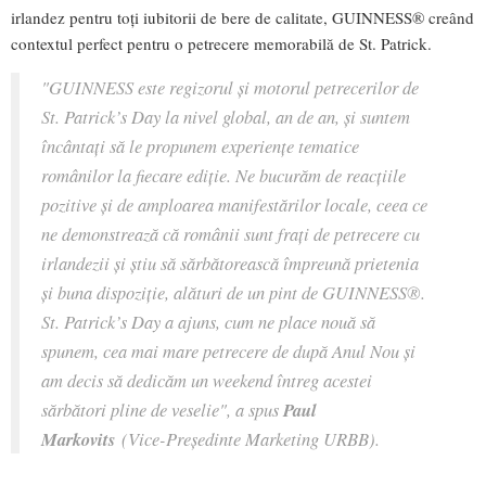
irlandez pentru toți iubitorii de bere de calitate, GUINNESS® creând
contextul perfect pentru o petrecere memorabilă de St. Patrick.
"GUINNESS este regizorul şi motorul petrecerilor de
St. Patrick’s Day la nivel global, an de an, și suntem
încântați să le propunem experiențe tematice
românilor la fiecare ediție. Ne bucurăm de reacțiile
pozitive și de amploarea manifestărilor locale, ceea ce
ne demonstrează că românii sunt frați de petrecere cu
irlandezii și știu să sărbătorească împreună prietenia
și buna dispoziție, alături de un pint de GUINNESS®.
St. Patrick’s Day a ajuns, cum ne place nouă să
spunem, cea mai mare petrecere de după Anul Nou și
am decis să dedicăm un weekend întreg acestei
sărbători pline de veselie", a spus
Paul
Markovits
(Vice-Preşedinte Marketing URBB).