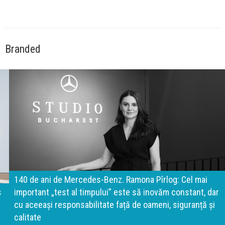
Branded
140 de ani de Mercedes-Benz. Ramona Pîrlog: Cel mai
important „test al timpului” este să inovăm constant, dar
cu aceeași responsabilitate față de oameni, siguranță și
calitate