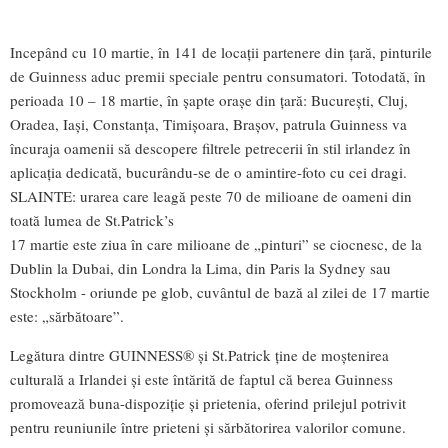
Incepând cu 10 martie, în 141 de locaţii partenere din ţară, pinturile
de Guinness aduc premii speciale pentru consumatori. Totodată, în
perioada 10 – 18 martie, în şapte oraşe din ţară: Bucureşti, Cluj,
Oradea, Iaşi, Constanţa, Timişoara, Braşov, patrula Guinness va
încuraja oamenii să descopere filtrele petrecerii în stil irlandez în
aplicația dedicată, bucurându-se de o amintire-foto cu cei dragi.
SLAINTE: urarea care leagă peste 70 de milioane de oameni din
toată lumea de St.Patrick’s
17 martie este ziua în care milioane de „pinturi” se ciocnesc, de la
Dublin la Dubai, din Londra la Lima, din Paris la Sydney sau
Stockholm - oriunde pe glob, cuvântul de bază al zilei de 17 martie
este: „sărbătoare”.
Legătura dintre GUINNESS® şi St.Patrick ţine de moştenirea
culturală a Irlandei și este întărită de faptul că berea Guinness
promovează buna-dispoziție și prietenia, oferind prilejul potrivit
pentru reuniunile între prieteni și sărbătorirea valorilor comune.