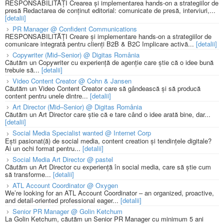
RESPONSABILITĂȚI Crearea și implementarea hands-on a strategiilor de
presă Redactarea de conținut editorial: comunicate de presă, interviuri,...
[detalii]
PR Manager @ Confident Communications
RESPONSABILITĂȚI Creare și implementare hands-on a strategiilor de
comunicare integrată pentru clienți B2B & B2C Implicare activă...
[detalii]
Copywriter (Mid–Senior) @ Digitas România
Căutăm un Copywriter cu experiență de agenție care știe că o idee bună
trebuie să...
[detalii]
Video Content Creator @ Cohn & Jansen
Căutăm un Video Content Creator care să gândească și să producă
content pentru unele dintre...
[detalii]
Art Director (Mid–Senior) @ Digitas România
Căutăm un Art Director care știe că e tare când o idee arată bine, dar...
[detalii]
Social Media Specialist wanted @ Internet Corp
Ești pasionat(ă) de social media, content creation și tendințele digitale?
Ai un ochi format pentru...
[detalii]
Social Media Art Director @ pastel
Căutăm un Art Director cu experiență în social media, care să știe cum
să transforme...
[detalii]
ATL Account Coordinator @ Oxygen
We’re looking for an ATL Account Coordinator – an organized, proactive,
and detail-oriented professional eager...
[detalii]
Senior PR Manager @ Golin Ketchum
La Golin Ketchum, căutăm un Senior PR Manager cu minimum 5 ani