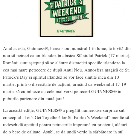
Anul acesta, Guinness®, berea stout numărul 1 în lume, te invită din
nou să petreci ca un irlandez în cinstea Sfântului Patrick (17 martie).
Românii sunt aşteptaţi să se alăture distracției specific irlandeze la
cea mai mare petrecere de după Anul Nou. Atmosfera magică de St.
Patrick’s Day și spiritul irlandez se vor face simțite încă din 10
martie, printr-o diversitate de acţiuni, urmând ca weekendul 17-19
martie să culmineze cu cele mai verzi petreceri GUINNESS® în
puburile partenere din toată țara!
La această ediție, GUINNESS® a pregătit numeroase surprize sub
conceptul „Let’s Get Together! for St. Patrick’s Weekend” menite să
redeschidă apetitul pentru petrecerile împreună cu prietenii, alături
de o bere de calitate. Astfel, se dă undă verde la sărbătoare în stil