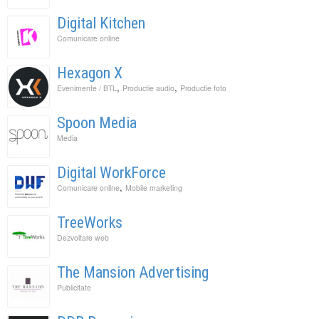
Digital Kitchen
Comunicare online
Hexagon X
,
,
Evenimente / BTL
Productie audio
Productie foto
Spoon Media
Media
Digital WorkForce
,
Comunicare online
Mobile marketing
TreeWorks
Dezvoltare web
The Mansion Advertising
Publicitate