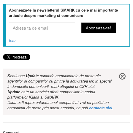
Aboneaza-te la newsletterul SMARK cu cele mai importante
articole despre marketing si comunicare
Info
Sectiunea
Update
cuprinde comunicatele de presa ale
agentiilor si companiilor cu privire la activitatea lor, in special
in domeniile comunicarii, marketingului si CSR-ului.
Update
este un serviciu oferit companiilor in cadrul
platformelor IQads si SMARK.
Daca esti reprezentantul unei companii si vrei sa publici un
comunicat de presa prin acest serviciu, ne poti
contacta aici
.
Companii