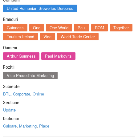
United Romanian Breweries Bereprod
Branduri
Guinness
One
One World
Paul
ROM
Together
Tourism Ireland
Vice
World Trade Center
Oameni
Arthur Guinness
Paul Markovits
Pozitii
Vice-Presedinte Marketing
Subiecte
BTL
,
Corporate
,
Online
Sectiune
Update
Dictionar
Culoare
,
Marketing
,
Place