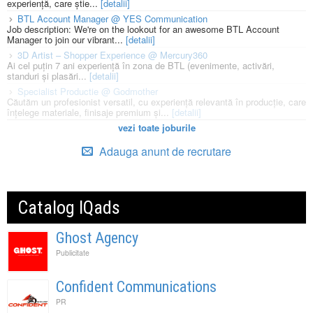
experiență, care știe...
[detalii]
BTL Account Manager @ YES Communication
Job description: We're on the lookout for an awesome BTL Account
Manager to join our vibrant...
[detalii]
3D Artist – Shopper Experience @ Mercury360
Ai cel puțin 7 ani experiență în zona de BTL (evenimente, activări,
standuri și plasări...
[detalii]
Specialist Productie @ Godmother
Căutăm un profesionist versatil, cu experiență relevantă în producție, care
înțelege materiale, finisaje premium și...
[detalii]
vezi toate joburile
Adauga anunt de recrutare
Catalog IQads
Ghost Agency
Publicitate
Confident Communications
PR