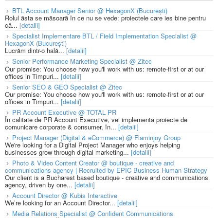
BTL Account Manager Senior @ HexagonX (București)
Rolul ăsta se măsoară în ce nu se vede: proiectele care ies bine pentru
că...
[detalii]
Specialist Implementare BTL / Field Implementation Specialist @
HexagonX (București)
Lucrăm dintr-o hală...
[detalii]
Senior Performance Marketing Specialist @ Zitec
Our promise: You choose how you'll work with us: remote-first or at our
offices in Timpuri...
[detalii]
Senior SEO & GEO Specialist @ Zitec
Our promise: You choose how you'll work with us: remote-first or at our
offices in Timpuri...
[detalii]
PR Account Executive @ TOTAL PR
În calitate de PR Account Executive, vei implementa proiecte de
comunicare corporate & consumer, în...
[detalii]
Project Manager (Digital & eCommerce) @ Flaminjoy Group
We're looking for a Digital Project Manager who enjoys helping
businesses grow through digital marketing...
[detalii]
Photo & Video Content Creator @ boutique - creative and
communications agency | Recruited by EPIC Business Human Strategy
Our client is a Bucharest based boutique - creative and communications
agency, driven by one...
[detalii]
Account Director @ Kubis Interactive
We’re looking for an Account Director...
[detalii]
Media Relations Specialist @ Confident Communications