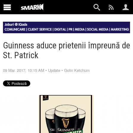
Guinness aduce prietenii împreună de
St. Patrick
09 Mar. 2017, 10:15 AM
•
Update
•
Golin Ketchum