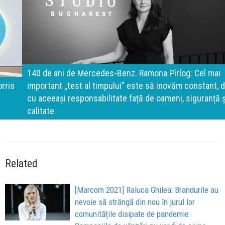
140 de ani de Mercedes-Benz. Ramona Pîrlog: Cel mai
important „test al timpului” este să inovăm constant, dar
cu aceeași responsabilitate față de oameni, siguranță și
calitate
Related
[Marcom 2021] Raluca Ghilea: Brandurile au
nevoie să strângă din nou în jurul lor
comunitățile disipate de pandemie.