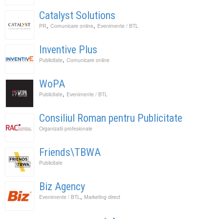
Catalyst Solutions
,
,
PR
Comunicare online
Evenimente / BTL
Inventive Plus
,
Publicitate
Comunicare online
WoPA
,
Publicitate
Evenimente / BTL
Consiliul Roman pentru Publicitate
Organizatii profesionale
Friends\TBWA
Publicitate
Biz Agency
,
Evenimente / BTL
Marketing direct