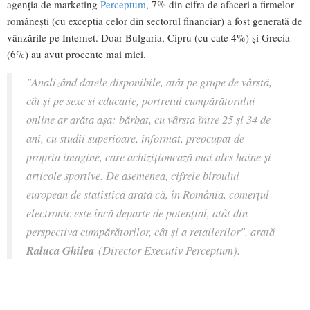
agenția de marketing
Perceptum
, 7% din cifra de afaceri a firmelor
românești (cu exceptia celor din sectorul financiar) a fost generată de
vânzările pe Internet. Doar Bulgaria, Cipru (cu cate 4%) și Grecia
(6%) au avut procente mai mici.
"Analizând datele disponibile, atât pe grupe de vârstă,
cât și pe sexe si educatie, portretul cumpărătorului
online ar arăta așa: bărbat, cu vârsta între 25 și 34 de
ani, cu studii superioare, informat, preocupat de
propria imagine, care achiziționează mai ales haine și
articole sportive. De asemenea, cifrele biroului
european de statistică arată că, în România, comerțul
electronic este încă departe de potențial, atât din
perspectiva cumpărătorilor, cât și a retailerilor", arată
Raluca Ghilea
(Director Executiv Perceptum).