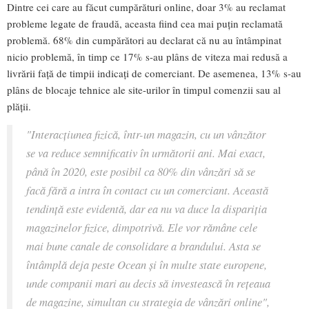
Dintre cei care au făcut cumpărături online, doar 3% au reclamat
probleme legate de fraudă, aceasta fiind cea mai puțin reclamată
problemă. 68% din cumpărători au declarat că nu au întâmpinat
nicio problemă, în timp ce 17% s-au plâns de viteza mai redusă a
livrării față de timpii indicați de comerciant. De asemenea, 13% s-au
plâns de blocaje tehnice ale site-urilor în timpul comenzii sau al
plății.
"Interacțiunea fizică, într-un magazin, cu un vânzător
se va reduce semnificativ în următorii ani. Mai exact,
până în 2020, este posibil ca 80% din vânzări să se
facă fără a intra în contact cu un comerciant. Această
tendință este evidentă, dar ea nu va duce la dispariția
magazinelor fizice, dimpotrivă. Ele vor rămâne cele
mai bune canale de consolidare a brandului. Asta se
întâmplă deja peste Ocean și în multe state europene,
unde companii mari au decis să investească în rețeaua
de magazine, simultan cu strategia de vânzări online",