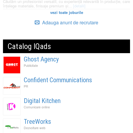
Căutăm un profesionist versatil, cu experiență relevantă în producție, care
înțelege materiale, finisaje premium și...
[detalii]
vezi toate joburile
Adauga anunt de recrutare
Catalog IQads
Ghost Agency
Publicitate
Confident Communications
PR
Digital Kitchen
Comunicare online
TreeWorks
Dezvoltare web