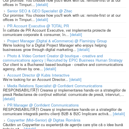
Our promise: You choose how you'll work with us: remote-first or at our
offices in Timpuri...
[detalii]
Senior SEO & GEO Specialist @ Zitec
Our promise: You choose how you'll work with us: remote-first or at our
offices in Timpuri...
[detalii]
PR Account Executive @ TOTAL PR
În calitate de PR Account Executive, vei implementa proiecte de
comunicare corporate & consumer, în...
[detalii]
Project Manager (Digital & eCommerce) @ Flaminjoy Group
We're looking for a Digital Project Manager who enjoys helping
businesses grow through digital marketing...
[detalii]
Photo & Video Content Creator @ boutique - creative and
communications agency | Recruited by EPIC Business Human Strategy
Our client is a Bucharest based boutique - creative and communications
agency, driven by one...
[detalii]
Account Director @ Kubis Interactive
We’re looking for an Account Director...
[detalii]
Media Relations Specialist @ Confident Communications
RESPONSABILITĂȚI Crearea și implementarea hands-on a strategiilor de
presă Redactarea de conținut editorial: comunicate de presă, interviuri,...
[detalii]
PR Manager @ Confident Communications
RESPONSABILITĂȚI Creare și implementare hands-on a strategiilor de
comunicare integrată pentru clienți B2B & B2C Implicare activă...
[detalii]
Copywriter (Mid–Senior) @ Digitas România
Căutăm un Copywriter cu experiență de agenție care știe că o idee bună
trebuie să...
[detalii]