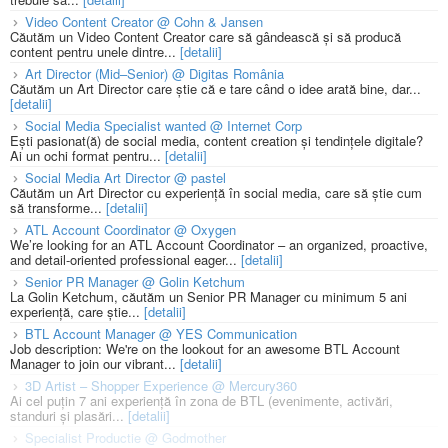
Video Content Creator @ Cohn & Jansen
Căutăm un Video Content Creator care să gândească și să producă
content pentru unele dintre...
[detalii]
Art Director (Mid–Senior) @ Digitas România
Căutăm un Art Director care știe că e tare când o idee arată bine, dar...
[detalii]
Social Media Specialist wanted @ Internet Corp
Ești pasionat(ă) de social media, content creation și tendințele digitale?
Ai un ochi format pentru...
[detalii]
Social Media Art Director @ pastel
Căutăm un Art Director cu experiență în social media, care să știe cum
să transforme...
[detalii]
ATL Account Coordinator @ Oxygen
We’re looking for an ATL Account Coordinator – an organized, proactive,
and detail-oriented professional eager...
[detalii]
Senior PR Manager @ Golin Ketchum
La Golin Ketchum, căutăm un Senior PR Manager cu minimum 5 ani
experiență, care știe...
[detalii]
BTL Account Manager @ YES Communication
Job description: We're on the lookout for an awesome BTL Account
Manager to join our vibrant...
[detalii]
3D Artist – Shopper Experience @ Mercury360
Ai cel puțin 7 ani experiență în zona de BTL (evenimente, activări,
standuri și plasări...
[detalii]
Specialist Productie @ Godmother