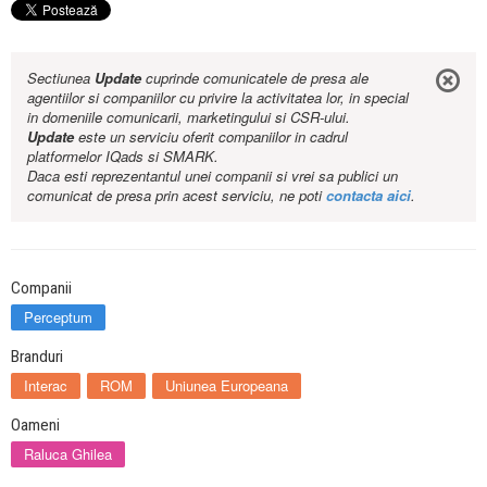
Sectiunea
Update
cuprinde comunicatele de presa ale
agentiilor si companiilor cu privire la activitatea lor, in special
in domeniile comunicarii, marketingului si CSR-ului.
Update
este un serviciu oferit companiilor in cadrul
platformelor IQads si SMARK.
Daca esti reprezentantul unei companii si vrei sa publici un
comunicat de presa prin acest serviciu, ne poti
contacta aici
.
Companii
Perceptum
Branduri
Interac
ROM
Uniunea Europeana
Oameni
Raluca Ghilea