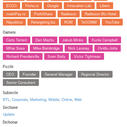
ECCO
Floria.ro
Google
Innovation Lab
Libero
mobilPay.ro
ProfitShare
Radisson
Radisson Blu Hotel
Republica
Retargeting.biz
ROM
TeCOMM
YouTube
Oameni
Carlo Terreni
Dan Mazilu
Jakub Minks
Kunle Campbell
Mihai Sosa
Mike Bainbridge
Nick Lansley
Ovidiu Joita
Richard Prenderville
Sven Bally
Victor Tighinean
Pozitii
CEO
Founder
General Manager
Regional Director
Senior Consultant
Subiecte
BTL
,
Corporate
,
Marketing
,
Mobile
,
Online
,
Web
Sectiune
Update
Dictionar