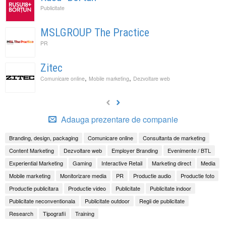
Publicitate
MSLGROUP The Practice
PR
Zitec
,
,
Comunicare online
Mobile marketing
Dezvoltare web
Adauga prezentare de companie
Branding, design, packaging
Comunicare online
Consultanta de marketing
Content Marketing
Dezvoltare web
Employer Branding
Evenimente / BTL
Experiential Marketing
Gaming
Interactive Retail
Marketing direct
Media
Mobile marketing
Monitorizare media
PR
Productie audio
Productie foto
Productie publicitara
Productie video
Publicitate
Publicitate indoor
Publicitate neconventionala
Publicitate outdoor
Regii de publicitate
Research
Tipografii
Training