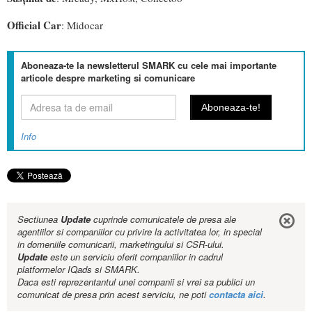
Official Car
: Midocar
Aboneaza-te la newsletterul SMARK cu cele mai importante
articole despre marketing si comunicare
Info
Sectiunea
Update
cuprinde comunicatele de presa ale
agentiilor si companiilor cu privire la activitatea lor, in special
in domeniile comunicarii, marketingului si CSR-ului.
Update
este un serviciu oferit companiilor in cadrul
platformelor IQads si SMARK.
Daca esti reprezentantul unei companii si vrei sa publici un
comunicat de presa prin acest serviciu, ne poti
contacta aici
.