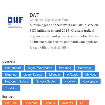
DWF
Companie:
Digital WorkForce
Suntem agentia specializata exclusiv in servicii
SEO infiintata in anul 2013. Crestem traficul
organic non-brand pe site conform obiectivelor
de business ale fiecarei companii care apeleaza
la serviciile...
vezi detalii »
Companii
Customsoft
Digital WorkForce
Exponea
Hostvision
IAgency
Libero Events
Midocar
mReady
MxHost
Netcomm Suisse
Netopia System
Proclick
Rackspace
TotalSoft
Branduri
Citi Bank
Conectoo
Credius
DCnews
DHL