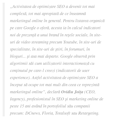
„
Activitatea de optimizare SEO a devenit tot mai
complexă, tot mai apropiată de ce înseamnă
marketingul online în general. Pentru listarea organică
pe care Google o oferă, acesta ia în calcul indicatori
noi de prezenţă a unui brand în reţele sociale, în site-
uri de video streaming precum Youtube, în site-uri de
specialitate, în site-uri de ştiri, în forumuri, în
bloguri... şi asa mai departe. Google observă prin
algoritmii săi cum utilizatorii interactionează cu
conţinutul pe care-l creezi (indicatorii de user
experience). Astfel activitatea de optimizare SEO a
început să ocupe tot mai mult din ceea ce reprezintă
marketingul online
”, declară
Ovidiu Joiţa
(CEO,
Iagency), profesionistul în SEO și marketing online de
peste 15 ani având în portofoliul său companii
precum: DCnews, Floria, Totalsoft sau Retargeting.