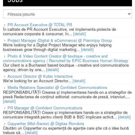
PR Account Executive @ TOTAL PR
În calitate de PR Account Executive, vei implementa proiecte de
comunicare corporate & consumer, în...
[detalii]
Project Manager (Digital & eCommerce) @ Flaminjoy Group
We're looking for a Digital Project Manager who enjoys helping
businesses grow through digital marketing...
[detalii]
Photo & Video Content Creator @ boutique - creative and
communications agency | Recruited by EPIC Business Human Strategy
Our client is a Bucharest based boutique - creative and communications
agency, driven by one...
[detalii]
Account Director @ Kubis Interactive
We’re looking for an Account Director...
[detalii]
Media Relations Specialist @ Confident Communications
RESPONSABILITĂȚI Crearea și implementarea hands-on a strategiilor de
presă Redactarea de conținut editorial: comunicate de presă, interviuri,...
[detalii]
PR Manager @ Confident Communications
RESPONSABILITĂȚI Creare și implementare hands-on a strategiilor de
comunicare integrată pentru clienți B2B & B2C Implicare activă...
[detalii]
Copywriter (Mid–Senior) @ Digitas România
Căutăm un Copywriter cu experiență de agenție care știe că o idee bună
trebuie să...
[detalii]