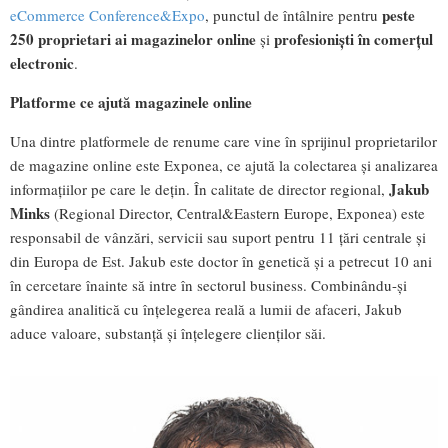
peste
eCommerce Conference&Expo
, punctul de întâlnire pentru
250 proprietari ai magazinelor online
profesioniști în comerțul
și
electronic
.
Platforme ce ajută magazinele online
Una dintre platformele de renume care vine în sprijinul proprietarilor
de magazine online este Exponea, ce ajută la colectarea şi analizarea
Jakub
informaţiilor pe care le deţin. În calitate de director regional,
Minks
(Regional Director, Central&Eastern Europe, Exponea) este
responsabil de vânzări, servicii sau suport pentru 11 ţări centrale şi
din Europa de Est. Jakub este doctor în genetică şi a petrecut 10 ani
în cercetare înainte să intre în sectorul business. Combinându-şi
gândirea analitică cu înţelegerea reală a lumii de afaceri, Jakub
aduce valoare, substanţă şi înţelegere clienţilor săi.