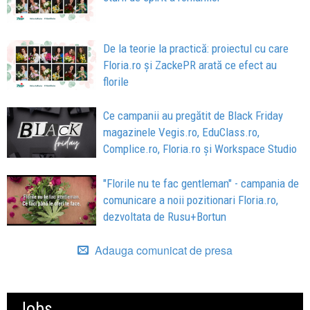
De la teorie la practică: proiectul cu care
Floria.ro și ZackePR arată ce efect au
florile
Ce campanii au pregătit de Black Friday
magazinele Vegis.ro, EduClass.ro,
Complice.ro, Floria.ro și Workspace Studio
"Florile nu te fac gentleman" - campania de
comunicare a noii pozitionari Floria.ro,
dezvoltata de Rusu+Bortun
Adauga comunicat de presa
Jobs