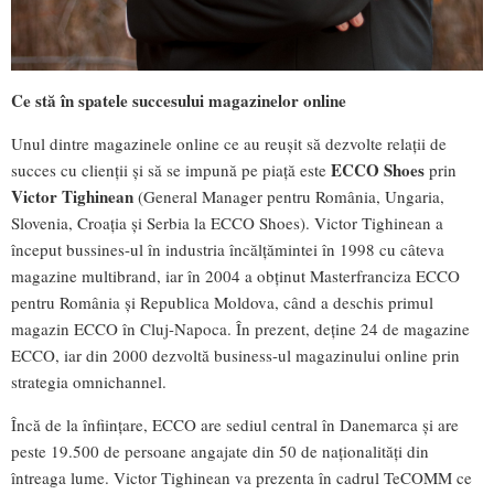
Ce stă în spatele succesului magazinelor online
Unul dintre magazinele online ce au reușit să dezvolte relații de
ECCO Shoes
succes cu clienții și să se impună pe piață este
prin
Victor Tighinean
(General Manager pentru România, Ungaria,
Slovenia, Croaţia şi Serbia la ECCO Shoes). Victor Tighinean a
început bussines-ul în industria încălțămintei în 1998 cu câteva
magazine multibrand, iar în 2004 a obținut Masterfranciza ECCO
pentru România și Republica Moldova, când a deschis primul
magazin ECCO în Cluj-Napoca. În prezent, deține 24 de magazine
ECCO, iar din 2000 dezvoltă business-ul magazinului online prin
strategia omnichannel.
Încă de la înfiinţare, ECCO are sediul central în Danemarca şi are
peste 19.500 de persoane angajate din 50 de naţionalităţi din
întreaga lume. Victor Tighinean va prezenta în cadrul TeCOMM ce