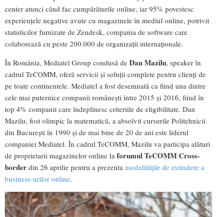
center atunci când fac cumpărăturile online, iar 95% povestesc
experiențele negative avute cu magazinele în mediul online, potrivit
statisticilor furnizate de Zendesk, compania de software care
colaborează cu peste 200.000 de organizații internaționale.
Dan Mazilu
În România, Mediatel Group condusă de
, speaker în
cadrul TeCOMM, oferă servicii şi soluţii complete pentru clienţi de
pe toate continentele. Mediatel a fost desemnată ca fiind una dintre
cele mai puternice companii românești între 2015 și 2016, fiind în
top 4% companii care îndeplinesc criteriile de eligibilitate. Dan
Mazilu, fost olimpic la matematică, a absolvit cursurile Politehnicii
din Bucureşti în 1990 şi de mai bine de 20 de ani este liderul
companiei Mediatel. În cadrul TeCOMM, Mazilu va participa alături
forumul TeCOMM Cross-
de proprietarii magazinelor online la
border
din 26 aprilie pentru a prezenta
modalitățile de extindere a
business-urilor online
.