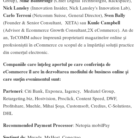
Mike Bainbridge
Group),
(Chief Digital Technologist, Rackspace),
Nick Lansley
(Innovation Insider, Nick Lansley's Innovation Lab),
Carlo Terreni
Sven Bally
(Netcomm Suisse, General Director),
Kunle Campbell
(Founder & Senior Consultant, XETA) sau
(Advisor & Ecommerce Growth Consultant,2X eCommerce). An de
an, TeCOMM aduce împreună proprietarii magazinelor online și
profesioniștii în eCommerce cu scopul de a împărtăși soluţii practice
din comerțul electronic.
Companiile care înțeleg aportul pe care conferința de
eCommerce îl are în dezvoltarea mediului de business online şi
care susţin evenimentul sunt:
Parteneri
: Citi Bank, Exponea, Iagency, Mediatel Group,
Retargeting.biz, Hostvision, Proclick, Content Speed, DWF,
Profitshare, Muehle, Mihai Șoșa, Customsoft, Credius, C-Solutions,
DHL
Recommended Payment Processor
: Netopia mobilPay
Susţinut de
: Mready, MxHost, Conectoo