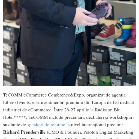
TeCOMM eCommerce Conference&Expo, organizat de agenția
Libero Events, este evenimentul premium din Europa de Est dedicat
industriei de eCommerce. Între 26-27 aprilie la Radisson Blu
Hotel*****, TeCOMM include prezentări, dezbateri și workshopuri
susținute de
speakeri de renume
la nivel internațional precum:
Richard Prenderville
(CMO & Founder, Peloton Digital Marketing