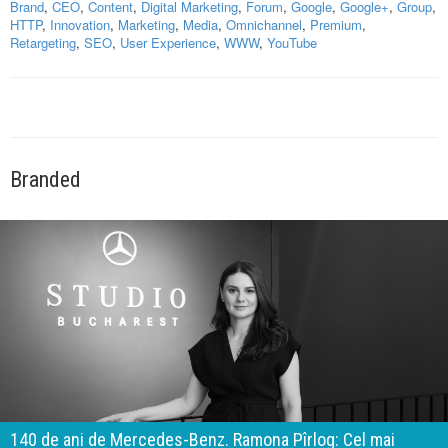
Brand
,
CEO
,
Content
,
Digital Marketing
,
Forum
,
Google
,
Google+
,
Group
,
HTTP
,
Innovation
,
Marketing
,
Media
,
Omnichannel
,
Premium
,
Retargeting
,
SEO
,
User Experience
,
WWW
,
YouTube
Branded
140 de ani de Mercedes-Benz. Ramona Pîrlog: Cel mai