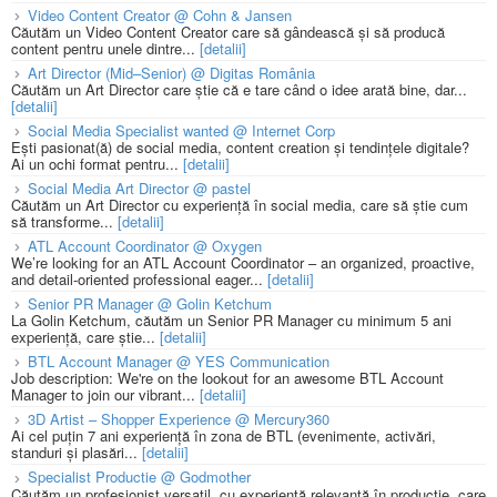
Video Content Creator @ Cohn & Jansen
Căutăm un Video Content Creator care să gândească și să producă
content pentru unele dintre...
[detalii]
Art Director (Mid–Senior) @ Digitas România
Căutăm un Art Director care știe că e tare când o idee arată bine, dar...
[detalii]
Social Media Specialist wanted @ Internet Corp
Ești pasionat(ă) de social media, content creation și tendințele digitale?
Ai un ochi format pentru...
[detalii]
Social Media Art Director @ pastel
Căutăm un Art Director cu experiență în social media, care să știe cum
să transforme...
[detalii]
ATL Account Coordinator @ Oxygen
We’re looking for an ATL Account Coordinator – an organized, proactive,
and detail-oriented professional eager...
[detalii]
Senior PR Manager @ Golin Ketchum
La Golin Ketchum, căutăm un Senior PR Manager cu minimum 5 ani
experiență, care știe...
[detalii]
BTL Account Manager @ YES Communication
Job description: We're on the lookout for an awesome BTL Account
Manager to join our vibrant...
[detalii]
3D Artist – Shopper Experience @ Mercury360
Ai cel puțin 7 ani experiență în zona de BTL (evenimente, activări,
standuri și plasări...
[detalii]
Specialist Productie @ Godmother
Căutăm un profesionist versatil, cu experiență relevantă în producție, care