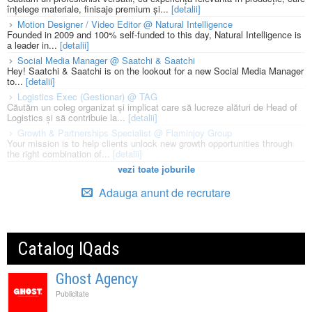
înțelege materiale, finisaje premium și...
[detalii]
Motion Designer / Video Editor @ Natural Intelligence
Founded in 2009 and 100% self-funded to this day, Natural Intelligence is
a leader in...
[detalii]
Social Media Manager @ Saatchi & Saatchi
Hey! Saatchi & Saatchi is on the lookout for a new Social Media Manager
to...
[detalii]
Logistics Exec (Gestionar) @ TAG
Căutăm un coleg organizat și implicat care să lucreze alături de Head of
Logistics și să contribuie la...
[detalii]
Growth & Partnerships Specialist @ Flaminjoy Group
Your mission is to help clients unlock new growth opportunities through
the right combination of...
[detalii]
vezi toate joburile
Adauga anunt de recrutare
Catalog IQads
Ghost Agency
Publicitate