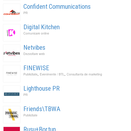
Confident Communications
PR
Digital Kitchen
Comunicare online
Netvibes
Dezvoltare web
FINEWISE
,
,
Publicitate
Evenimente / BTL
Consultanta de marketing
Lighthouse PR
PR
Friends\TBWA
Publicitate
Rusu+Bortun