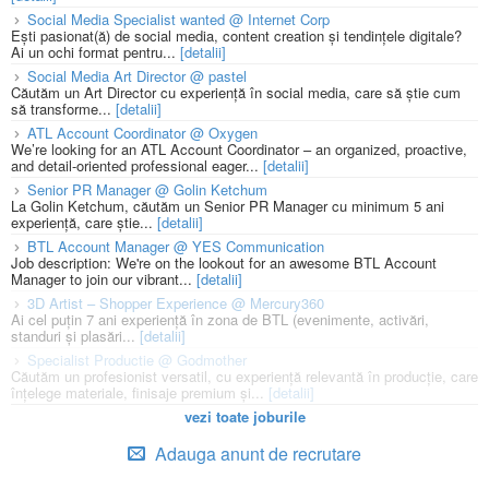
Social Media Specialist wanted @ Internet Corp
Ești pasionat(ă) de social media, content creation și tendințele digitale?
Ai un ochi format pentru...
[detalii]
Social Media Art Director @ pastel
Căutăm un Art Director cu experiență în social media, care să știe cum
să transforme...
[detalii]
ATL Account Coordinator @ Oxygen
We’re looking for an ATL Account Coordinator – an organized, proactive,
and detail-oriented professional eager...
[detalii]
Senior PR Manager @ Golin Ketchum
La Golin Ketchum, căutăm un Senior PR Manager cu minimum 5 ani
experiență, care știe...
[detalii]
BTL Account Manager @ YES Communication
Job description: We're on the lookout for an awesome BTL Account
Manager to join our vibrant...
[detalii]
3D Artist – Shopper Experience @ Mercury360
Ai cel puțin 7 ani experiență în zona de BTL (evenimente, activări,
standuri și plasări...
[detalii]
Specialist Productie @ Godmother
Căutăm un profesionist versatil, cu experiență relevantă în producție, care
înțelege materiale, finisaje premium și...
[detalii]
vezi toate joburile
Adauga anunt de recrutare