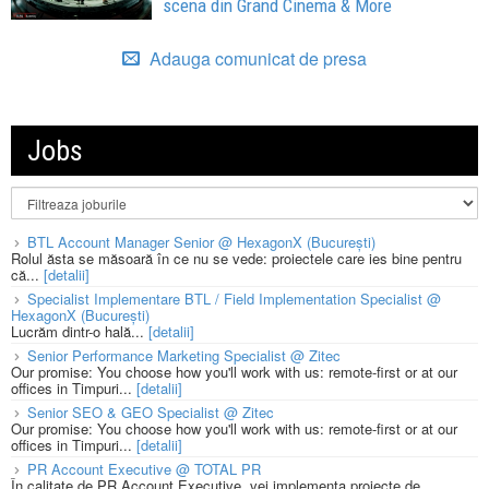
scena din Grand Cinema & More
Adauga comunicat de presa
Jobs
BTL Account Manager Senior @ HexagonX (București)
Rolul ăsta se măsoară în ce nu se vede: proiectele care ies bine pentru
că...
[detalii]
Specialist Implementare BTL / Field Implementation Specialist @
HexagonX (București)
Lucrăm dintr-o hală...
[detalii]
Senior Performance Marketing Specialist @ Zitec
Our promise: You choose how you'll work with us: remote-first or at our
offices in Timpuri...
[detalii]
Senior SEO & GEO Specialist @ Zitec
Our promise: You choose how you'll work with us: remote-first or at our
offices in Timpuri...
[detalii]
PR Account Executive @ TOTAL PR
În calitate de PR Account Executive, vei implementa proiecte de