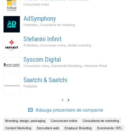
Comunicare online
AdSymphony
,
Publicitate
Consultanta de marketing
Stefanini Infinit
,
,
Publicitate
Comunicare online
Mobile marketing
Syscom Digital
,
,
Comunicare online
Experiential Marketing
Interactive Retail
Saatchi & Saatchi
Publicitate
Adauga prezentare de companie
Branding, design, packaging
Comunicare online
Consultanta de marketing
Content Marketing
Dezvoltare web
Employer Branding
Evenimente / BTL