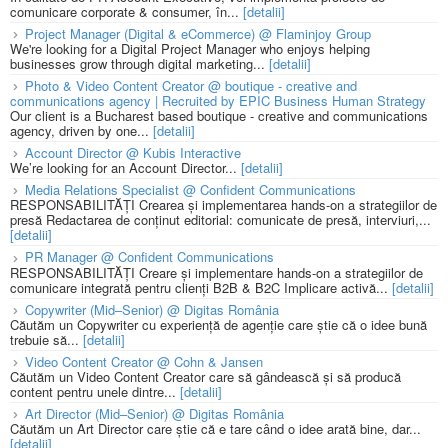
comunicare corporate & consumer, în...
[detalii]
Project Manager (Digital & eCommerce) @ Flaminjoy Group
We're looking for a Digital Project Manager who enjoys helping
businesses grow through digital marketing...
[detalii]
Photo & Video Content Creator @ boutique - creative and
communications agency | Recruited by EPIC Business Human Strategy
Our client is a Bucharest based boutique - creative and communications
agency, driven by one...
[detalii]
Account Director @ Kubis Interactive
We’re looking for an Account Director...
[detalii]
Media Relations Specialist @ Confident Communications
RESPONSABILITĂȚI Crearea și implementarea hands-on a strategiilor de
presă Redactarea de conținut editorial: comunicate de presă, interviuri,...
[detalii]
PR Manager @ Confident Communications
RESPONSABILITĂȚI Creare și implementare hands-on a strategiilor de
comunicare integrată pentru clienți B2B & B2C Implicare activă...
[detalii]
Copywriter (Mid–Senior) @ Digitas România
Căutăm un Copywriter cu experiență de agenție care știe că o idee bună
trebuie să...
[detalii]
Video Content Creator @ Cohn & Jansen
Căutăm un Video Content Creator care să gândească și să producă
content pentru unele dintre...
[detalii]
Art Director (Mid–Senior) @ Digitas România
Căutăm un Art Director care știe că e tare când o idee arată bine, dar...
[detalii]