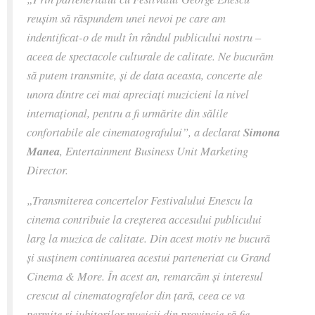
reușim să răspundem unei nevoi pe care am
indentificat-o de mult în rândul publicului nostru –
aceea de spectacole culturale de calitate. Ne bucurăm
să putem transmite, și de data aceasta, concerte ale
unora dintre cei mai apreciați muzicieni la nivel
internațional, pentru a fi urmărite din sălile
confortabile ale cinematografului”
, a declarat
Simona
Manea
, Entertainment Business Unit Marketing
Director.
„Transmiterea concertelor Festivalului Enescu la
cinema contribuie la creșterea accesului publicului
larg la muzica de calitate. Din acest motiv ne bucură
și susținem continuarea acestui parteneriat cu Grand
Cinema & More. În acest an, remarcăm și interesul
crescut al cinematografelor din țară, ceea ce va
permite și iubitorilor muzicii din provincie să fie