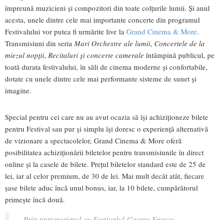
împreună muzicieni și compozitori din toate colțurile lumii. Și anul
acesta, unele dintre cele mai importante concerte din programul
Festivalului vor putea fi urmărite live la
Grand Cinema & More
.
Transmisiuni din seria
Mari Orchestre ale lumii
,
Concertele de la
miezul nopții
,
Recitaluri și concerte camerale
întâmpină publicul, pe
toată durata festivalului, în săli de cinema moderne și confortabile,
dotate cu unele dintre cele mai performante sisteme de sunet și
imagine.
Special pentru cei care nu au avut ocazia să îşi achiziţioneze bilete
pentru Festival sau pur şi simplu îşi doresc o experienţă alternativă
de vizionare a spectacolelor, Grand Cinema & More oferă
posibilitatea achiziționării biletelor pentru transmisiunile în direct
online și la casele de bilete. Prețul biletelor standard este de 25 de
lei, iar al celor premium, de 30 de lei. Mai mult decât atât, fiecare
șase bilete aduc încă unul bonus, iar, la 10 bilete, cumpărătorul
primește încă două.
„Prin parteneriatul cu Festivalul George Enescu