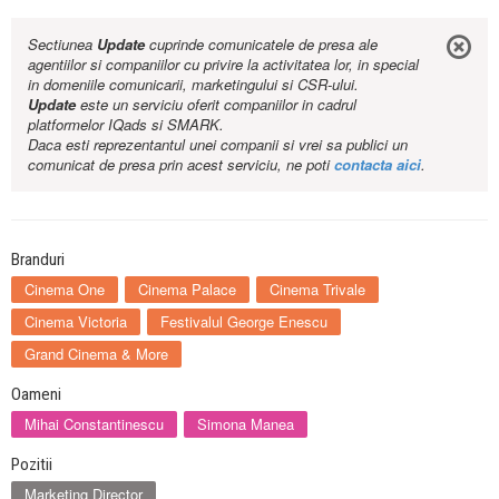
Sectiunea
Update
cuprinde comunicatele de presa ale
agentiilor si companiilor cu privire la activitatea lor, in special
in domeniile comunicarii, marketingului si CSR-ului.
Update
este un serviciu oferit companiilor in cadrul
platformelor IQads si SMARK.
Daca esti reprezentantul unei companii si vrei sa publici un
comunicat de presa prin acest serviciu, ne poti
contacta aici
.
Branduri
Cinema One
Cinema Palace
Cinema Trivale
Cinema Victoria
Festivalul George Enescu
Grand Cinema & More
Oameni
Mihai Constantinescu
Simona Manea
Pozitii
Marketing Director