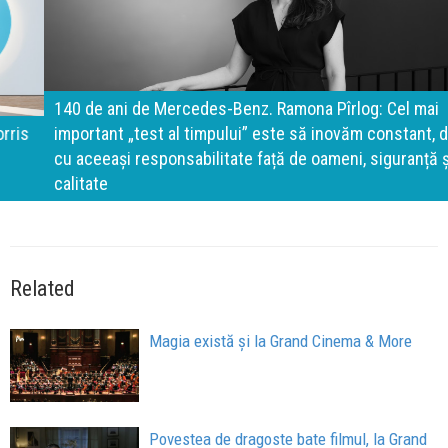
140 de ani de Mercedes-Benz. Ramona Pîrlog: Cel mai
important „test al timpului” este să inovăm constant, dar
cu aceeași responsabilitate față de oameni, siguranță și
calitate
Related
Magia există și la Grand Cinema & More
Povestea de dragoste bate filmul, la Grand