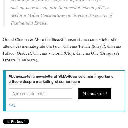
mai
aproape de noi, prin intermediul tehnologiei”,
a
declarat
Mihai Constantinescu
, directorul executiv al
Festivalului Enescu.
Grand Cinema & More facilitează transmisiunea concertelor și în
alte cinci cinematografe din țară - Cinema Trivale (Pitești), Cinema
Palace (Oradea), Cinema Victoria (Cluj), Cinema One (Brașov) și
D'Stars (Timișoara).
Aboneaza-te la newsletterul SMARK cu cele mai importante
articole despre marketing si comunicare
Info