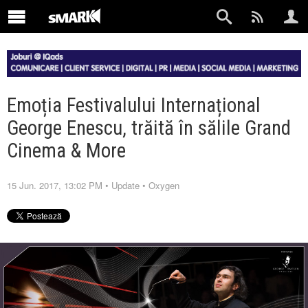
Emoția Festivalului Internațional
George Enescu, trăită în sălile Grand
Cinema & More
15 Jun. 2017, 13:02 PM
•
Update
•
Oxygen