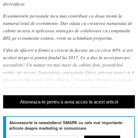
diversificat.
Evenimentele personale inca mai contribuie cu doua treimi la
numarul total de evenimente. Dar odata cu cresterea numarului de
cabine in tara si aplicarea strategiei de colaborare cu companiile
BTL pe evenimente extinse, vrem sa schimbam proportia.
Cifra de afaceri a firmei a crescut in fiecare an cu circa 40% si are
acelasi target si pentru finalul lui 2017. Ce a dus la acest parcurs
ascendent? Un numar tot mai mare de cabine foto, portofoliul
extins, iar recent, francizarea conceptului Epics, prezent astazi cu 4
francize in Bucuresti, Alba, Mures si Timisoara. Businessul venit de
aici cumuleaza aproximativ 10% din totalul companiei.
Aboneaza-te pentru a avea acces la acest articol
Aboneaza-te la newsletterul SMARK cu cele mai importante
articole despre marketing si comunicare