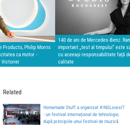
140 de ani de Mercedes-Benz. Ramona Pîrlog: Cel mai
important „test al timpului” este să inovăm constant, dar
cu aceeași responsabilitate față de oameni, siguranță și
calitate
Related
Homemade Stuff a organizat #INGLovesIT
- un festival internațional de tehnologie,
după principiile unui festival de muzică