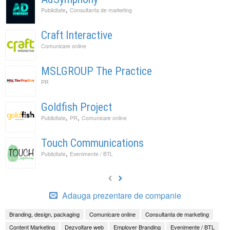
,
Publicitate
Consultanta de marketing
Craft Interactive
Comunicare online
MSLGROUP The Practice
PR
Goldfish Project
,
,
Publicitate
PR
Comunicare online
Touch Communications
,
Publicitate
Evenimente / BTL
Adauga prezentare de companie
Branding, design, packaging
Comunicare online
Consultanta de marketing
Content Marketing
Dezvoltare web
Employer Branding
Evenimente / BTL