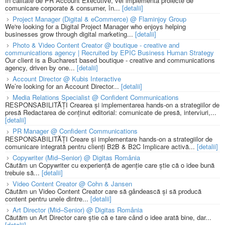
În calitate de PR Account Executive, vei implementa proiecte de
comunicare corporate & consumer, în...
[detalii]
Project Manager (Digital & eCommerce) @ Flaminjoy Group
We're looking for a Digital Project Manager who enjoys helping
businesses grow through digital marketing...
[detalii]
Photo & Video Content Creator @ boutique - creative and
communications agency | Recruited by EPIC Business Human Strategy
Our client is a Bucharest based boutique - creative and communications
agency, driven by one...
[detalii]
Account Director @ Kubis Interactive
We’re looking for an Account Director...
[detalii]
Media Relations Specialist @ Confident Communications
RESPONSABILITĂȚI Crearea și implementarea hands-on a strategiilor de
presă Redactarea de conținut editorial: comunicate de presă, interviuri,...
[detalii]
PR Manager @ Confident Communications
RESPONSABILITĂȚI Creare și implementare hands-on a strategiilor de
comunicare integrată pentru clienți B2B & B2C Implicare activă...
[detalii]
Copywriter (Mid–Senior) @ Digitas România
Căutăm un Copywriter cu experiență de agenție care știe că o idee bună
trebuie să...
[detalii]
Video Content Creator @ Cohn & Jansen
Căutăm un Video Content Creator care să gândească și să producă
content pentru unele dintre...
[detalii]
Art Director (Mid–Senior) @ Digitas România
Căutăm un Art Director care știe că e tare când o idee arată bine, dar...
[detalii]