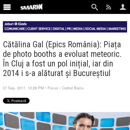
Cătălina Gal (Epics România): Piața
de photo booths a evoluat meteoric.
În Cluj a fost un pol inițial, iar din
2014 i s-a alăturat și Bucureștiul
07 Sep. 2017, 13:28 PM
•
Focus
•
Codrut Baciu