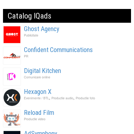
Catalog IQads
Ghost Agency
Publicitate
Confident Communications
PR
Digital Kitchen
Comunicare online
Hexagon X
,
,
Evenimente / BTL
Productie audio
Productie foto
Reload Film
Productie video
AdSymphony