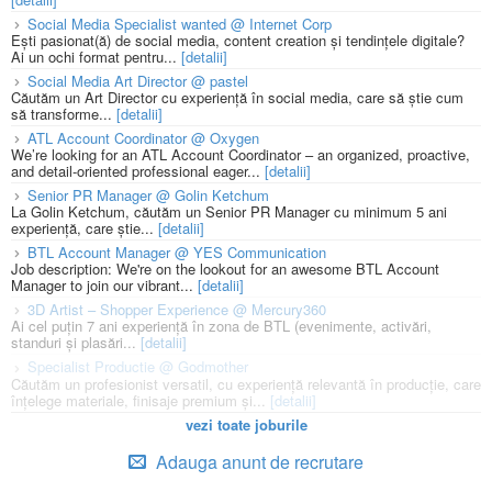
Social Media Specialist wanted @ Internet Corp
Ești pasionat(ă) de social media, content creation și tendințele digitale?
Ai un ochi format pentru...
[detalii]
Social Media Art Director @ pastel
Căutăm un Art Director cu experiență în social media, care să știe cum
să transforme...
[detalii]
ATL Account Coordinator @ Oxygen
We’re looking for an ATL Account Coordinator – an organized, proactive,
and detail-oriented professional eager...
[detalii]
Senior PR Manager @ Golin Ketchum
La Golin Ketchum, căutăm un Senior PR Manager cu minimum 5 ani
experiență, care știe...
[detalii]
BTL Account Manager @ YES Communication
Job description: We're on the lookout for an awesome BTL Account
Manager to join our vibrant...
[detalii]
3D Artist – Shopper Experience @ Mercury360
Ai cel puțin 7 ani experiență în zona de BTL (evenimente, activări,
standuri și plasări...
[detalii]
Specialist Productie @ Godmother
Căutăm un profesionist versatil, cu experiență relevantă în producție, care
înțelege materiale, finisaje premium și...
[detalii]
vezi toate joburile
Adauga anunt de recrutare