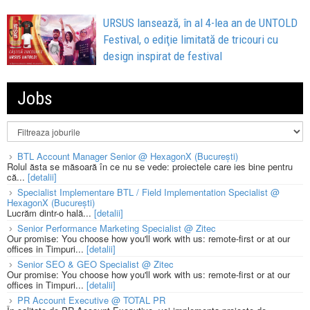
URSUS lansează, în al 4-lea an de UNTOLD
Festival, o ediţie limitată de tricouri cu
design inspirat de festival
Jobs
BTL Account Manager Senior @ HexagonX (București)
Rolul ăsta se măsoară în ce nu se vede: proiectele care ies bine pentru
că...
[detalii]
Specialist Implementare BTL / Field Implementation Specialist @
HexagonX (București)
Lucrăm dintr-o hală...
[detalii]
Senior Performance Marketing Specialist @ Zitec
Our promise: You choose how you'll work with us: remote-first or at our
offices in Timpuri...
[detalii]
Senior SEO & GEO Specialist @ Zitec
Our promise: You choose how you'll work with us: remote-first or at our
offices in Timpuri...
[detalii]
PR Account Executive @ TOTAL PR