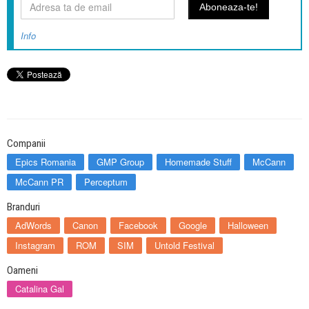
Info
Companii
Epics Romania
GMP Group
Homemade Stuff
McCann
McCann PR
Perceptum
Branduri
AdWords
Canon
Facebook
Google
Halloween
Instagram
ROM
SIM
Untold Festival
Oameni
Catalina Gal