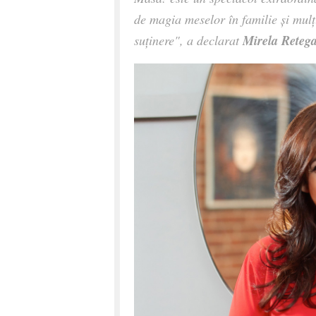
de magia meselor în familie și mu
Mirela Reteg
suținere", a declarat