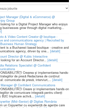
ject Manager (Digital & eCommerce) @
njoy Group
 looking for a Digital Project Manager who enjoys
ng businesses grow through digital marketing...
i]
to & Video Content Creator @ boutique -
ive and communications agency | Recruited by
Business Human Strategy
lient is a Bucharest based boutique - creative and
nications agency, driven by one...
[detalii]
ount Director @ Kubis Interactive
 looking for an Account Director...
[detalii]
ia Relations Specialist @ Confident
unications
NSABILITĂȚI Crearea și implementarea hands-
strategiilor de presă Redactarea de conținut
ial: comunicate de presă, interviuri,...
[detalii]
 Manager @ Confident Communications
NSABILITĂȚI Creare și implementare hands-on
tegiilor de comunicare integrată pentru clienți
 B2C Implicare activă...
[detalii]
ywriter (Mid–Senior) @ Digitas România
m un Copywriter cu experiență de agenție care