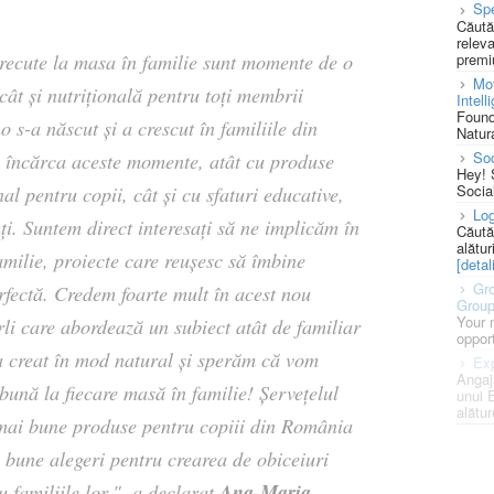
Spe
Căută
releva
premi
recute la masa în familie sunt momente de o
Mot
cât și nutrițională pentru toți membrii
Intell
Found
o s-a născut și a crescut în familiile din
Natura
So
i încărca aceste momente, atât cu produse
Hey! 
Socia
al pentru copii, cât și cu sfaturi educative,
Log
ți. Suntem direct interesați să ne implicăm în
Căută
alătur
amilie, proiecte care reușesc să îmbine
[detali
Gro
erfectă. Credem foarte mult în acest nou
Grou
Your 
rli care abordează un subiect atât de familiar
opport
-a creat în mod natural și sperăm că vom
Exp
Angaj
ună la fiecare masă în familie! Șervețelul
unui 
alătur
 mai bune produse pentru copiii din România
 bune alegeri pentru crearea de obiceiuri
Ana-Maria
 familiile lor.", a declarat