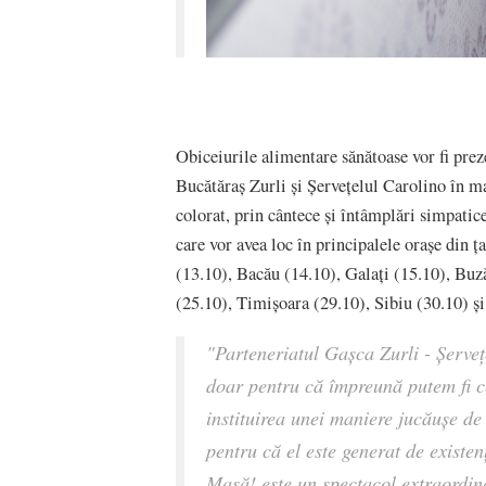
Obiceiurile alimentare sănătoase vor fi prez
Bucătăraș Zurli și Șervețelul Carolino în m
colorat, prin cântece și întâmplări simpatice
care vor avea loc în principalele orașe din 
(13.10), Bacău (14.10), Galați (15.10), Buză
(25.10), Timișoara (29.10), Sibiu (30.10) ș
"Parteneriatul Gașca Zurli - Șerve
doar pentru că împreună putem fi cei
instituirea unei maniere jucăușe de
pentru că el este generat de existe
Masă! este un spectacol extraordinar î