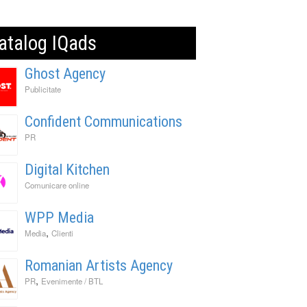
atalog IQads
Ghost Agency
Publicitate
Confident Communications
PR
Digital Kitchen
Comunicare online
WPP Media
,
Media
Clienti
Romanian Artists Agency
,
PR
Evenimente / BTL