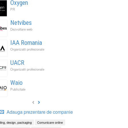
Oxygen
PR
Netvibes
Dezvoltare web
IAA Romania
Organizatii profesionale
UACR
Organizatii profesionale
Waio
Publicitate
Adauga prezentare de companie
ing, design, packaging
Comunicare online