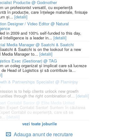
cialist Productie @ Godmother
m un profesionist versatil, cu experiență
ntă în producție, care înțelege materiale, finisaje
um și...
[detalii]
ion Designer / Video Editor @ Natural
igence
ed in 2009 and 100% self-funded to this day,
l Intelligence is a leader in...
[detalii]
cial Media Manager @ Saatchi & Saatchi
Saatchi & Saatchi is on the lookout for a new
l Media Manager to...
[detalii]
istics Exec (Gestionar) @ TAG
m un coleg organizat și implicat care să lucreze
i de Head of Logistics și să contribuie la...
i]
wth & Partnerships Specialist @ Flaminjoy
p
mission is to help clients unlock new growth
unities through the right combination of...
[detalii]
ert Contabil Senior @ Elite Media United
ăm Expert Contabil Senior! Suntem în căutarea
Expert Contabil cu experiență, care să se
e...
[detalii]
vezi toate joburile
Adauga anunt de recrutare