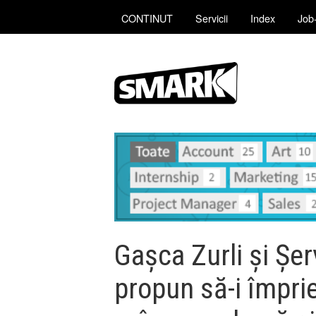
CONTINUT
Servicii
Index
Job-
Gașca Zurli și Șer
propun să-i împri