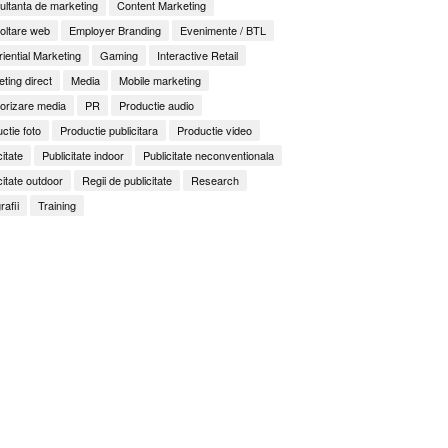
ltanta de marketing
Content Marketing
oltare web
Employer Branding
Evenimente / BTL
iential Marketing
Gaming
Interactive Retail
ting direct
Media
Mobile marketing
orizare media
PR
Productie audio
ctie foto
Productie publicitara
Productie video
citate
Publicitate indoor
Publicitate neconventionala
citate outdoor
Regii de publicitate
Research
rafii
Training