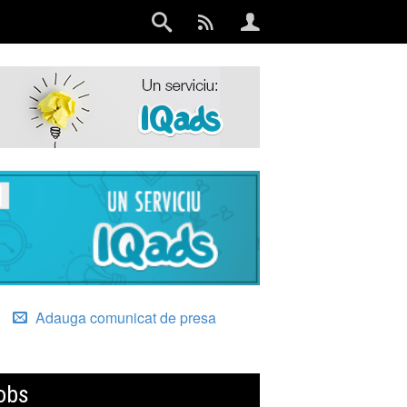
Adauga comunicat de presa
obs