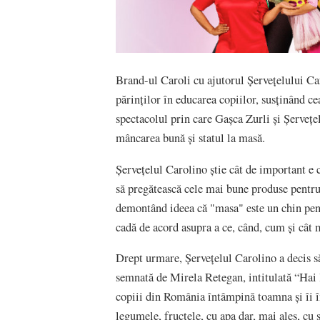
Brand-ul Caroli cu ajutorul Șervețelului Car
părinților în educarea copiilor, susținând c
spectacolul prin care Gașca Zurli și Șervețe
mâncarea bună și statul la masă.
Șervețelul Carolino știe cât de important e
să pregătească cele mai bune produse pentru a
demontând ideea că "masa" este un chin pentr
cadă de acord asupra a ce, când, cum și cât m
Drept urmare, Șervețelul Carolino a decis să
semnată de Mirela Retegan, intitulată “Hai 
copiii din România întâmpină toamna și îi 
legumele, fructele, cu apa dar, mai ales, cu 