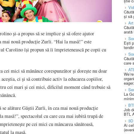
știe c
Vi
Căută
și să
Art
Căută
arată 
olino și-a propus să se implice și să ofere ajutor
Soc
ea mai nouă producție Zurli. “Hai la masă!” este
Ești 
tendin
lul Carolino își propun să îi împrietenească pe copii cu
Soc
Căută
care 
AT
 ca cei mici să mănânce corespunzător și dorește nu doar
We’re
ceștia, ci și să contribuie activ la educarea copiilor,
organi
eager
u cei mari și cei mici, dificilul moment când trebuie să
Se
La Go
ănâncă.
minim
BT
 se alăture Găștii Zurli, în cea mai nouă producție
Job d
BTL A
la masă!”, spectacolul cu care cea mai iubită trupă de
3D 
împrietenește pe cei mici cu mâncarea sănătoasă,
Ai ce
(eveni
statul la masă.