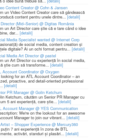
ă o idee bună trebuie să...
[detalii]
deo Content Creator @ Cohn & Jansen
m un Video Content Creator care să gândească
 producă content pentru unele dintre...
[detalii]
 Director (Mid–Senior) @ Digitas România
m un Art Director care știe că e tare când o idee
bine, dar...
[detalii]
ial Media Specialist wanted @ Internet Corp
pasionat(ă) de social media, content creation și
țele digitale? Ai un ochi format pentru...
[detalii]
ial Media Art Director @ pastel
m un Art Director cu experiență în social media,
să știe cum să transforme...
[detalii]
L Account Coordinator @ Oxygen
 looking for an ATL Account Coordinator – an
zed, proactive, and detail-oriented professional
...
[detalii]
nior PR Manager @ Golin Ketchum
lin Ketchum, căutăm un Senior PR Manager cu
um 5 ani experiență, care știe...
[detalii]
L Account Manager @ YES Communication
escription: We're on the lookout for an awesome
ccount Manager to join our vibrant...
[detalii]
Artist – Shopper Experience @ Mercury360
l puțin 7 ani experiență în zona de BTL
mente, activări, standuri și plasări...
[detalii]