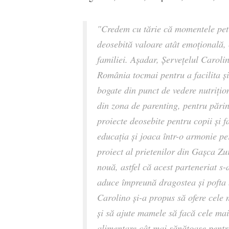
"Credem cu tărie că momentele pet
deosebită valoare atât emoțională, 
familiei. Așadar, Șervețelul Carolin
România tocmai pentru a facilita ș
bogate din punct de vedere nutrițion
din zona de parenting, pentru părin
proiecte deosebite pentru copii și f
educația și joaca într-o armonie p
proiect al prietenilor din Gașca Zu
nouă, astfel că acest parteneriat s
aduce împreună dragostea și pofta b
Carolino și-a propus să ofere cele
și să ajute mamele să facă cele mai
alimentare cât mai sănătoase pentru