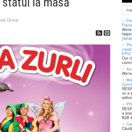
 statul la masă
oods Group
Pro
Flami
We're
helpi
[detali
Pho
creat
EPIC 
Our c
commu
Acc
We’re
Med
Comm
RESPO
on a 
editor
PR
RESPO
a stra
B2B &
Cop
Căută