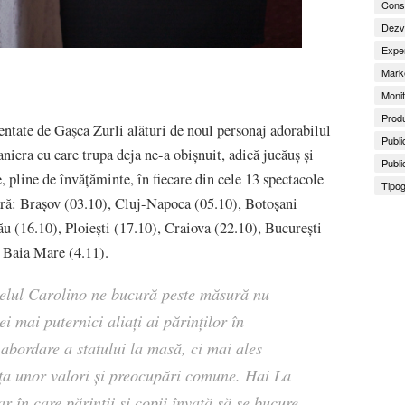
Consu
Dezv
Exper
Marke
Monit
Produ
entate de Gașca Zurli alături de noul personaj adorabilul
Publi
aniera cu care trupa deja ne-a obișnuit, adică jucăuș și
Publi
, pline de învățăminte, în fiecare din cele 13 spectacole
Tipog
țară: Brașov (03.10), Cluj-Napoca (05.10), Botoșani
u (16.10), Ploiești (17.10), Craiova (22.10), București
i Baia Mare (4.11).
țelul Carolino ne bucură peste măsură nu
 mai puternici aliați ai părinților în
 abordare a statului la masă, ci mai ales
nța unor valori și preocupări comune. Hai La
n care părinții și copii învață să se bucure