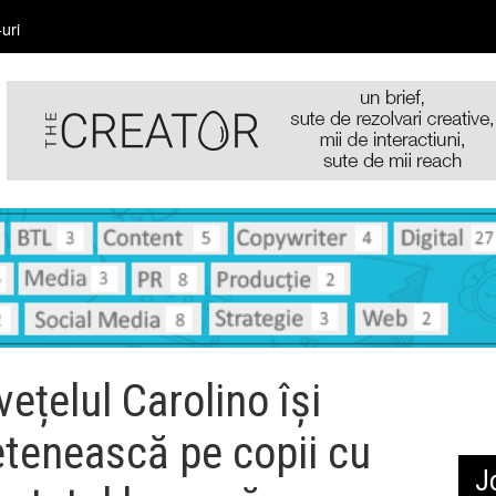
uri
vețelul Carolino își
etenească pe copii cu
J