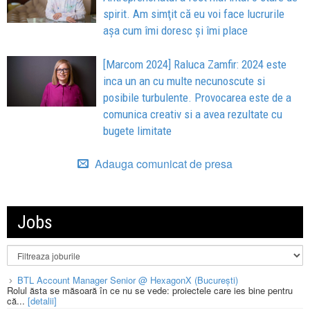
spirit. Am simţit că eu voi face lucrurile
aşa cum îmi doresc şi îmi place
[Marcom 2024] Raluca Zamfir: 2024 este
inca un an cu multe necunoscute si
posibile turbulente. Provocarea este de a
comunica creativ si a avea rezultate cu
bugete limitate
Adauga comunicat de presa
Jobs
BTL Account Manager Senior @ HexagonX (București)
Rolul ăsta se măsoară în ce nu se vede: proiectele care ies bine pentru
că...
[detalii]