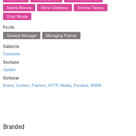
Sasha Borona
Silvia Cristescu
Simona Taranu
Vicki Nicola
Pozitii
General Manager
Managing Partner
Subiecte
Corporate
Sectiune
Update
Dictionar
Brand
,
Context
,
Fashion
,
HTTP
,
Media
,
Pandora
,
WWW
Branded