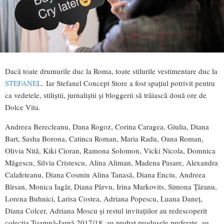
Dacă toate drumurile duc la Roma, toate stilurile vestimentare duc la
STEFANEL
. Iar Stefanel Concept Store a fost spațiul potrivit pentru
ca vedetele, stiliștii, jurnaliștii și bloggerii să trăiască două ore de
Dolce Vita.
Andreea Berecleanu, Dana Rogoz, Corina Caragea, Giulia, Diana
Bart, Sasha Borona, Catinca Roman, Maria Radu, Oana Roman,
Olivia Nită, Kiki Cioran, Ramona Solomon, Vicki Nicola, Domnica
Măgescu, Silvia Cristescu, Alina Aliman, Madena Pasare, Alexandra
Calafeteanu, Diana Cosmin Alina Tanasă, Diana Enciu, Andreea
Bîrsan, Monica Iagăr, Diana Pârvu, Irina Markovits, Simona Țăranu,
Lorena Buhnici, Larisa Costea, Adriana Popescu, Luana Daneț,
Diana Colcer, Adriana Moscu și restul invitațiilor au redescoperit
colecția Toamnă-Iarnă 2017/18, au probat produsele preferate, au