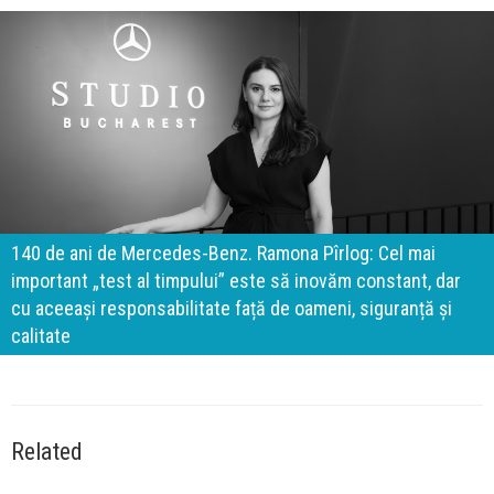
140 de ani de Mercedes-Benz. Ramona Pîrlog: Cel mai
important „test al timpului” este să inovăm constant, dar
cu aceeași responsabilitate față de oameni, siguranță și
calitate
Related