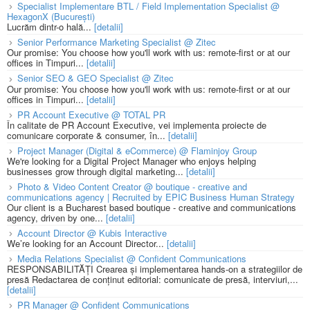
Specialist Implementare BTL / Field Implementation Specialist @
HexagonX (București)
Lucrăm dintr-o hală...
[detalii]
Senior Performance Marketing Specialist @ Zitec
Our promise: You choose how you'll work with us: remote-first or at our
offices in Timpuri...
[detalii]
Senior SEO & GEO Specialist @ Zitec
Our promise: You choose how you'll work with us: remote-first or at our
offices in Timpuri...
[detalii]
PR Account Executive @ TOTAL PR
În calitate de PR Account Executive, vei implementa proiecte de
comunicare corporate & consumer, în...
[detalii]
Project Manager (Digital & eCommerce) @ Flaminjoy Group
We're looking for a Digital Project Manager who enjoys helping
businesses grow through digital marketing...
[detalii]
Photo & Video Content Creator @ boutique - creative and
communications agency | Recruited by EPIC Business Human Strategy
Our client is a Bucharest based boutique - creative and communications
agency, driven by one...
[detalii]
Account Director @ Kubis Interactive
We’re looking for an Account Director...
[detalii]
Media Relations Specialist @ Confident Communications
RESPONSABILITĂȚI Crearea și implementarea hands-on a strategiilor de
presă Redactarea de conținut editorial: comunicate de presă, interviuri,...
[detalii]
PR Manager @ Confident Communications