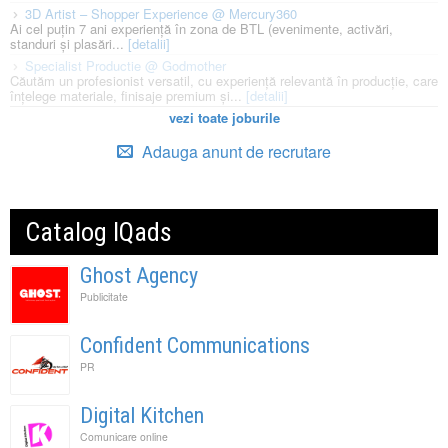
3D Artist – Shopper Experience @ Mercury360
Ai cel puțin 7 ani experiență în zona de BTL (evenimente, activări,
standuri și plasări...
[detalii]
Specialist Productie @ Godmother
Căutăm un profesionist versatil, cu experiență relevantă în producție, care
înțelege materiale, finisaje premium și...
[detalii]
vezi toate joburile
Adauga anunt de recrutare
Catalog IQads
Ghost Agency
Publicitate
Confident Communications
PR
Digital Kitchen
Comunicare online