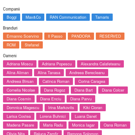
Companii
Boggi
Max&Co
RAN Communication
Tamaris
Branduri
Ermanno Scervino
Il Passo
PANDORA
RESERVED
ROM
Stefanel
Oameni
Adriana Moscu
Adriana Popescu
Alexandra Calafeteanu
Alina Aliman
Alina Tanasa
Andreea Berecleanu
Andreea Birsan
Catinca Roman
Corina Caragea
Cornelia Nicolae
Dana Rogoz
Diana Bart
Diana Colcer
Diana Cosmin
Diana Enciu
Diana Parvu
Domnica Magescu
Irina Markovits
Kiki Cioran
Larisa Costea
Lorena Buhnici
Luana Danet
Madena Pasare
Maria Radu
Monica Iagar
Oana Roman
Olivia Nita
Raluca Zamfir
Ramona Solomon