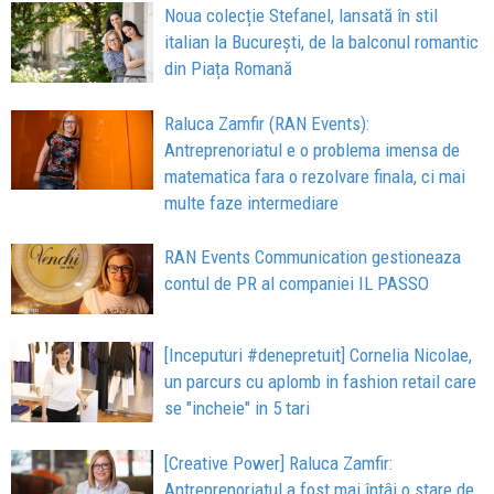
Noua colecție Stefanel, lansată în stil
italian la București, de la balconul romantic
din Piața Romană
Raluca Zamfir (RAN Events):
Antreprenoriatul e o problema imensa de
matematica fara o rezolvare finala, ci mai
multe faze intermediare
RAN Events Communication gestioneaza
contul de PR al companiei IL PASSO
[Inceputuri #denepretuit] Cornelia Nicolae,
un parcurs cu aplomb in fashion retail care
se "incheie" in 5 tari
[Creative Power] Raluca Zamfir:
Antreprenoriatul a fost mai întâi o stare de