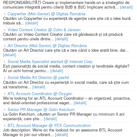
RESPONSABILITĂȚI Creare și implementare hands-on a strategiilor de
comunicare integrată pentru clienți B2B & B2C Implicare activă...
[detalii]
Copywriter (Mid–Senior) @ Digitas România
Căutăm un Copywriter cu experiență de agenție care știe că o idee bună
trebuie să...
[detalii]
Video Content Creator @ Cohn & Jansen
Căutăm un Video Content Creator care să gândească și să producă
content pentru unele dintre...
[detalii]
Art Director (Mid–Senior) @ Digitas România
Căutăm un Art Director care știe că e tare când o idee arată bine, dar...
[detalii]
Social Media Specialist wanted @ Internet Corp
Ești pasionat(ă) de social media, content creation și tendințele digitale?
Ai un ochi format pentru...
[detalii]
Social Media Art Director @ pastel
Căutăm un Art Director cu experiență în social media, care să știe cum
să transforme...
[detalii]
ATL Account Coordinator @ Oxygen
We’re looking for an ATL Account Coordinator – an organized, proactive,
and detail-oriented professional eager...
[detalii]
Senior PR Manager @ Golin Ketchum
La Golin Ketchum, căutăm un Senior PR Manager cu minimum 5 ani
experiență, care știe...
[detalii]
BTL Account Manager @ YES Communication
Job description: We're on the lookout for an awesome BTL Account
Manager to join our vibrant...
[detalii]