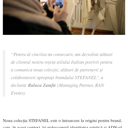
“Pentru al cincilea an consecutiv, am dezvoltat alături
de clientul nostru rețeta stilului Italian potrivit pentru
a comunica noua colecție, alături de partenerii și
colaboratorii apropiați brandului STEFANEL", a
declarat
Raluca Zamfir
(Managing Partner, RAN
Events).
Noua colecția STEFANEL este o întoarcere la origini pentru brand,
care, în acest context, își redescoperă identitatea estetică și ADN-ul.