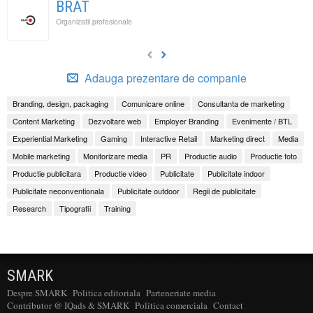
BRAT
Organizatii profesionale
Adauga prezentare de companie
Branding, design, packaging
Comunicare online
Consultanta de marketing
Content Marketing
Dezvoltare web
Employer Branding
Evenimente / BTL
Experiential Marketing
Gaming
Interactive Retail
Marketing direct
Media
Mobile marketing
Monitorizare media
PR
Productie audio
Productie foto
Productie publicitara
Productie video
Publicitate
Publicitate indoor
Publicitate neconventionala
Publicitate outdoor
Regii de publicitate
Research
Tipografii
Training
SMARK
Despre SMARK
Politica editoriala
Parteneriate media
Contributor @ IQads & SMARK
Politica comerciala
Contact