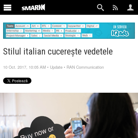
Stilul italian cucerește vedetele
10 Oct. 2017, 10:05 AM
•
Update
•
RAN Communication