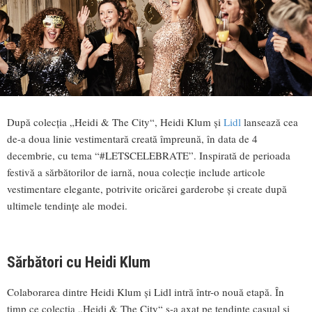
După colecția „Heidi & The City“, Heidi Klum și
Lidl
lansează cea
de-a doua linie vestimentară creată împreună, în data de 4
decembrie, cu tema “#LETSCELEBRATE”. Inspirată de perioada
festivă a sărbătorilor de iarnă, noua colecție include articole
vestimentare elegante, potrivite oricărei garderobe și create după
ultimele tendințe ale modei.
Sărbători cu Heidi Klum
Colaborarea dintre Heidi Klum și Lidl intră într-o nouă etapă. În
timp ce colecția „Heidi & The City“ s-a axat pe tendințe casual și