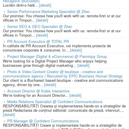
HexagonX (București)
Lucrăm dintr-o hală...
[detalii]
Senior Performance Marketing Specialist @ Zitec
Our promise: You choose how you'll work with us: remote-first or at our
offices in Timpuri...
[detalii]
Senior SEO & GEO Specialist @ Zitec
Our promise: You choose how you'll work with us: remote-first or at our
offices in Timpuri...
[detalii]
PR Account Executive @ TOTAL PR
În calitate de PR Account Executive, vei implementa proiecte de
comunicare corporate & consumer, în...
[detalii]
Project Manager (Digital & eCommerce) @ Flaminjoy Group
We're looking for a Digital Project Manager who enjoys helping
businesses grow through digital marketing...
[detalii]
Photo & Video Content Creator @ boutique - creative and
communications agency | Recruited by EPIC Business Human Strategy
Our client is a Bucharest based boutique - creative and communications
agency, driven by one...
[detalii]
Account Director @ Kubis Interactive
We’re looking for an Account Director...
[detalii]
Media Relations Specialist @ Confident Communications
RESPONSABILITĂȚI Crearea și implementarea hands-on a strategiilor de
presă Redactarea de conținut editorial: comunicate de presă, interviuri,...
[detalii]
PR Manager @ Confident Communications
RESPONSABILITĂȚI Creare și implementare hands-on a strategiilor de