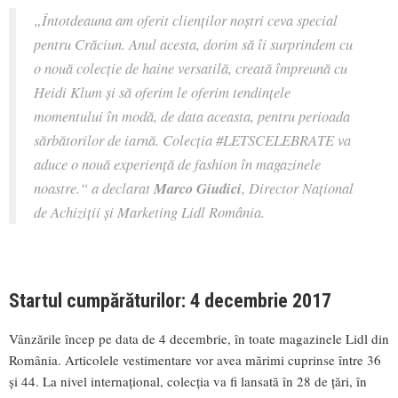
„Întotdeauna am oferit clienților noștri ceva special
pentru Crăciun. Anul acesta, dorim să îi surprindem cu
o nouă colecție de haine versatilă, creată împreună cu
Heidi Klum și să oferim le oferim tendințele
momentului în modă, de data aceasta, pentru perioada
sărbătorilor de iarnă. Colecția #LETSCELEBRATE va
aduce o nouă experiență de fashion în magazinele
noastre.“
a declarat
Marco Giudici
, Director Național
de Achiziții și Marketing Lidl România.
Startul cumpărăturilor: 4 decembrie 2017
Vânzările încep pe data de 4 decembrie, în toate magazinele Lidl din
România. Articolele vestimentare vor avea mărimi cuprinse între 36
și 44. La nivel internațional, colecția va fi lansată în 28 de țări, în