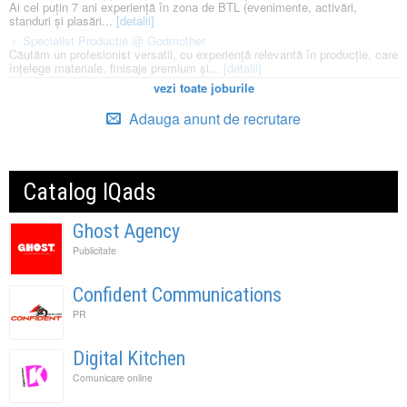
Ai cel puțin 7 ani experiență în zona de BTL (evenimente, activări,
standuri și plasări...
[detalii]
Specialist Productie @ Godmother
Căutăm un profesionist versatil, cu experiență relevantă în producție, care
înțelege materiale, finisaje premium și...
[detalii]
vezi toate joburile
Adauga anunt de recrutare
Catalog IQads
Ghost Agency
Publicitate
Confident Communications
PR
Digital Kitchen
Comunicare online