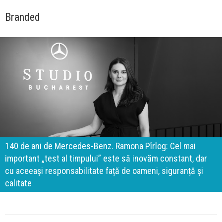
Branded
140 de ani de Mercedes-Benz. Ramona Pîrlog: Cel mai
important „test al timpului” este să inovăm constant, dar
cu aceeași responsabilitate față de oameni, siguranță și
calitate