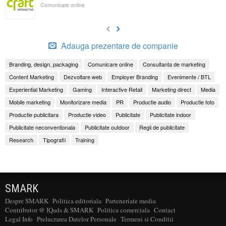
Comunicare online
Adauga prezentare de companie
Branding, design, packaging
Comunicare online
Consultanta de marketing
Content Marketing
Dezvoltare web
Employer Branding
Evenimente / BTL
Experiential Marketing
Gaming
Interactive Retail
Marketing direct
Media
Mobile marketing
Monitorizare media
PR
Productie audio
Productie foto
Productie publicitara
Productie video
Publicitate
Publicitate indoor
Publicitate neconventionala
Publicitate outdoor
Regii de publicitate
Research
Tipografii
Training
SMARK
Despre SMARK
Politica editoriala
Parteneriate media
Contributor @ IQads & SMARK
Politica comerciala
Contact
Legal Info
Prelucrarea Datelor Personale
Termeni si Conditii