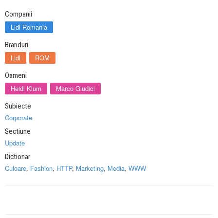
Companii
Lidl Romania
Branduri
Lidl
ROM
Oameni
Heidi Klum
Marco Giudici
Subiecte
Corporate
Sectiune
Update
Dictionar
Culoare
,
Fashion
,
HTTP
,
Marketing
,
Media
,
WWW