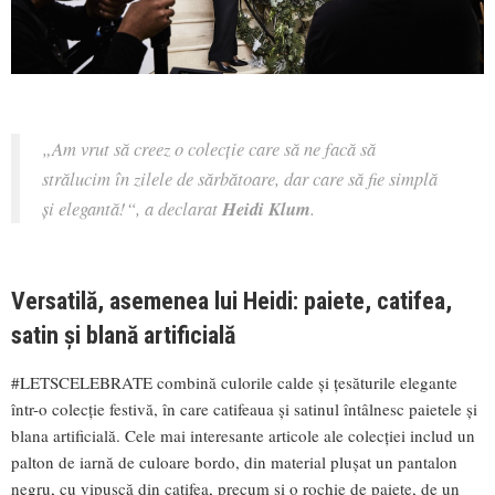
„
Am vrut să creez o colecție care să ne facă să
strălucim în zilele de sărbătoare, dar care să fie simplă
și elegantă!“,
a declarat
Heidi Klum
.
Versatilă, asemenea lui Heidi: paiete, catifea,
satin și blană artificială
#LETSCELEBRATE combină culorile calde și țesăturile elegante
într-o colecție festivă, în care catifeaua și satinul întâlnesc paietele și
blana artificială. Cele mai interesante articole ale colecției includ un
palton de iarnă de culoare bordo, din material plușat un pantalon
negru, cu vipușcă din catifea, precum și o rochie de paiete, de un