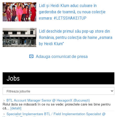
Lidl și Heidi Klum aduc culoare în
garderoba de toamnă, cu noua colecție
esmara: #LETSSHAKEITUP
Lidl deschide primul său pop-up store din
România, pentru colecția de haine „esmara
by Heidi Klum”
Adauga comunicat de presa
Jobs
BTL Account Manager Senior @ HexagonX (București)
Rolul ăsta se măsoară în ce nu se vede: proiectele care ies bine pentru
că...
[detalii]
Specialist Implementare BTL / Field Implementation Specialist @