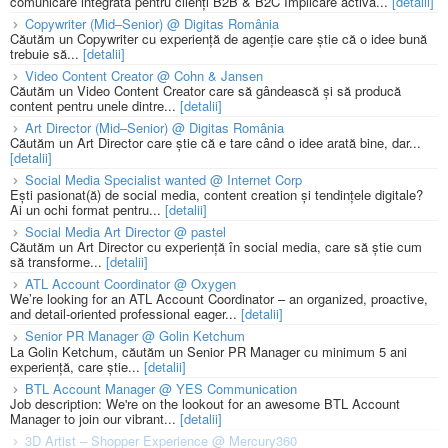
comunicare integrată pentru clienți B2B & B2C Implicare activă...
[detalii]
Copywriter (Mid–Senior) @ Digitas România
Căutăm un Copywriter cu experiență de agenție care știe că o idee bună
trebuie să...
[detalii]
Video Content Creator @ Cohn & Jansen
Căutăm un Video Content Creator care să gândească și să producă
content pentru unele dintre...
[detalii]
Art Director (Mid–Senior) @ Digitas România
Căutăm un Art Director care știe că e tare când o idee arată bine, dar...
[detalii]
Social Media Specialist wanted @ Internet Corp
Ești pasionat(ă) de social media, content creation și tendințele digitale?
Ai un ochi format pentru...
[detalii]
Social Media Art Director @ pastel
Căutăm un Art Director cu experiență în social media, care să știe cum
să transforme...
[detalii]
ATL Account Coordinator @ Oxygen
We’re looking for an ATL Account Coordinator – an organized, proactive,
and detail-oriented professional eager...
[detalii]
Senior PR Manager @ Golin Ketchum
La Golin Ketchum, căutăm un Senior PR Manager cu minimum 5 ani
experiență, care știe...
[detalii]
BTL Account Manager @ YES Communication
Job description: We're on the lookout for an awesome BTL Account
Manager to join our vibrant...
[detalii]
3D Artist – Shopper Experience @ Mercury360