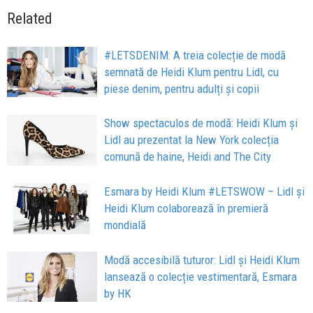
Related
#LETSDENIM: A treia colecție de modă
semnată de Heidi Klum pentru Lidl, cu
piese denim, pentru adulți și copii
Show spectaculos de modă: Heidi Klum şi
Lidl au prezentat la New York colecția
comună de haine, Heidi and The City
Esmara by Heidi Klum #LETSWOW – Lidl și
Heidi Klum colaborează în premieră
mondială
Modă accesibilă tuturor: Lidl și Heidi Klum
lansează o colecție vestimentară, Esmara
by HK