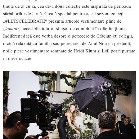
ținute de zi cu zi, cea de-a doua colecție este inspirată de perioada
sărbătorilor de iarnă. Creată special pentru acest sezon, colecția
„#LETSCELEBRATE“ prezintă articole vestimentare pline de
glamour
, accesibile tuturor și ușor de combinat în diferite ținute.
Indiferent dacă este vorba despre o petrecere de Crăciun cu colegii,
o cină relaxată cu familia sau petrecerea de Anul Nou cu prietenii,
noile piese vestimentare semnate de Heidi Klum și Lidl pot fi purtate
în orice ocazie.