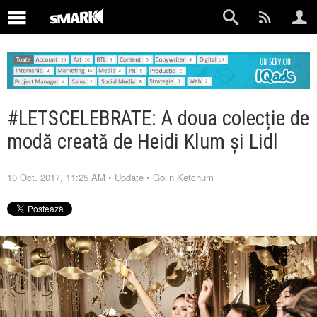
#LETSCELEBRATE: A doua colecție de
modă creată de Heidi Klum și Lidl
10 Oct. 2017, 11:25 AM
•
Update
•
Golin Ketchum