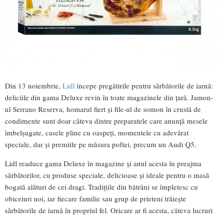
Din 13 noiembrie,
Lidl
începe pregătirile pentru sărbătorile de iarnă:
deliciile din gama Deluxe revin în toate magazinele din țară. Jamon-
ul Serrano Reserva, homarul fiert și file-ul de somon în crustă de
condimente sunt doar câteva dintre preparatele care anunță mesele
îmbelșugate, casele pline cu oaspeți, momentele cu adevărat
speciale, dar și premiile pe măsura poftei, precum un Audi Q5.
Lidl readuce gama Deluxe în magazine și anul acesta în preajma
sărbătorilor, cu produse speciale, delicioase și ideale pentru o masă
bogată alături de cei dragi. Tradițiile din bătrâni se împletesc cu
obiceiuri noi, iar fiecare familie sau grup de prieteni trăiește
sărbătorile de iarnă în propriul fel. Oricare ar fi acesta, câteva lucruri