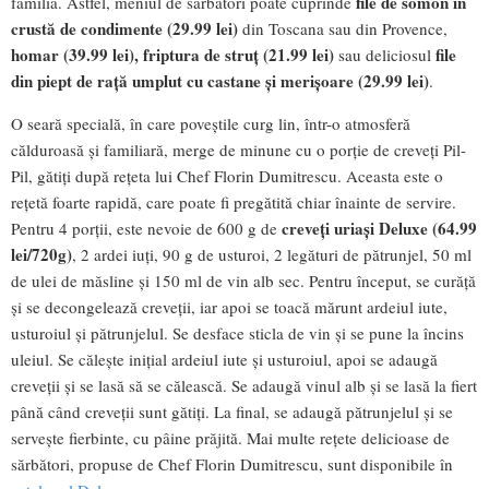
file de somon în
familia. Astfel, meniul de sărbători poate cuprinde
crustă de condimente (29.99 lei)
din Toscana sau din Provence,
homar (39.99 lei), friptura de struț (21.99 lei)
file
sau deliciosul
din piept de rață umplut cu castane și merișoare (29.99 lei)
.
O seară specială, în care poveștile curg lin, într-o atmosferă
călduroasă și familiară, merge de minune cu o porție de creveți Pil-
Pil, gătiți după rețeta lui Chef Florin Dumitrescu. Aceasta este o
rețetă foarte rapidă, care poate fi pregătită chiar înainte de servire.
creveți uriași Deluxe (64.99
Pentru 4 porții, este nevoie de 600 g de
lei/720g)
, 2 ardei iuți, 90 g de usturoi, 2 legături de pătrunjel, 50 ml
de ulei de măsline și 150 ml de vin alb sec. Pentru început, se curăță
și se decongelează creveții, iar apoi se toacă mărunt ardeiul iute,
usturoiul și pătrunjelul. Se desface sticla de vin și se pune la încins
uleiul. Se călește inițial ardeiul iute și usturoiul, apoi se adaugă
creveții și se lasă să se călească. Se adaugă vinul alb și se lasă la fiert
până când creveții sunt gătiți. La final, se adaugă pătrunjelul și se
servește fierbinte, cu pâine prăjită. Mai multe rețete delicioase de
sărbători, propuse de Chef Florin Dumitrescu, sunt disponibile în