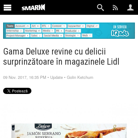
Gama Deluxe revine cu delicii
surprinzătoare în magazinele Lidl
09 Nov. 2017, 16:35 PM
•
Update
•
Golin Ketchum