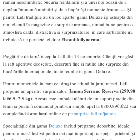
rămân neschimbate: bucuria reîntâlnirii și a unei noi ocazii de a
depăna împreună amintiri și de a împărtăși momente frumoase. Și
pentru Lidl tradițiile au un loc aparte: gama Deluxe își așteaptă din
nou clienții în magazine cu surprize aromate, numai bune pentru o
atmosferă caldă, distractivă și surprinzătoare, în care sărbătorile nu
#beautifullynormal
trebuie să fie perfecte, ci doar
.
Pregătirile de iarnă încep la Lidl din 13 noiembrie. Clienții vor găsi
la raft aperitive deosebite, deserturi fine și multe alte surprize din
bucătăriile internaționale, toate reunite în gama Deluxe.
Pentru momentele în care cei dragi se adună în jurul mesei, Lidl
Jamon Serrano Reserva (299.90
propune un aperitiv surprinzător:
lei/6.5~7.5 kg)
. Acesta este ambalat alături de un suport practic din
lemn și poate fi comandat printr-un simplu apel la 0800.896.622 sau
completând formularul online de pe
surprize.lidl.ro/jamon
.
Specialitățile din gama
Deluxe
includ preparate deosebite, ideale
pentru o masă festivă pentru cei mai importanți oaspeți – prietenii și