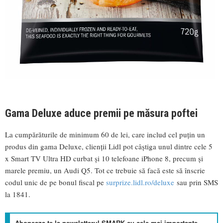
Gama Deluxe aduce premii pe măsura poftei
La cumpărăturile de minimum 60 de lei, care includ cel puțin un
produs din gama Deluxe, clienții Lidl pot câștiga unul dintre cele 5
x Smart TV Ultra HD curbat și 10 telefoane iPhone 8, precum și
marele premiu, un Audi Q5. Tot ce trebuie să facă este să înscrie
codul unic de pe bonul fiscal pe
surprize.lidl.ro/deluxe
sau prin SMS
la 1841.
Aboneaza-te la newsletterul SMARK cu cele mai importante