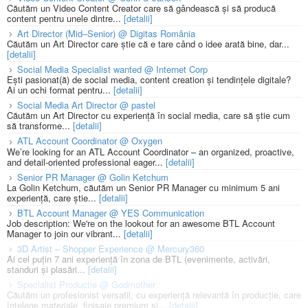
Căutăm un Video Content Creator care să gândească și să producă
content pentru unele dintre...
[detalii]
Art Director (Mid–Senior) @ Digitas România
Căutăm un Art Director care știe că e tare când o idee arată bine, dar...
[detalii]
Social Media Specialist wanted @ Internet Corp
Ești pasionat(ă) de social media, content creation și tendințele digitale?
Ai un ochi format pentru...
[detalii]
Social Media Art Director @ pastel
Căutăm un Art Director cu experiență în social media, care să știe cum
să transforme...
[detalii]
ATL Account Coordinator @ Oxygen
We’re looking for an ATL Account Coordinator – an organized, proactive,
and detail-oriented professional eager...
[detalii]
Senior PR Manager @ Golin Ketchum
La Golin Ketchum, căutăm un Senior PR Manager cu minimum 5 ani
experiență, care știe...
[detalii]
BTL Account Manager @ YES Communication
Job description: We're on the lookout for an awesome BTL Account
Manager to join our vibrant...
[detalii]
3D Artist – Shopper Experience @ Mercury360
Ai cel puțin 7 ani experiență în zona de BTL (evenimente, activări,
standuri și plasări...
[detalii]
Specialist Productie @ Godmother
Căutăm un profesionist versatil, cu experiență relevantă în producție, care
înțelege materiale, finisaje premium și...
[detalii]