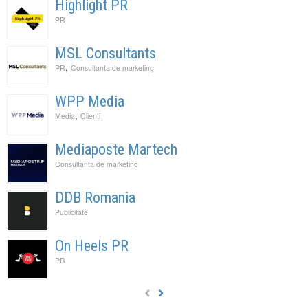
Highlight PR
PR
MSL Consultants
,
PR
Consultanta de marketing
WPP Media
,
Media
Clienti
Mediaposte Martech
Consultanta de marketing
DDB Romania
Publicitate
On Heels PR
PR