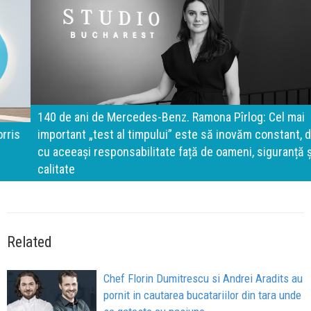
140 de ani de Mercedes-Benz. Ramona Pîrlog: Cel mai
important „test al timpului” este să inovăm constant, dar
cu aceeași responsabilitate față de oameni, siguranță și
calitate
Related
Chef Florin Dumitrescu si Andrei Aradits au
pornit in cautarea bucatariilor din tara unde