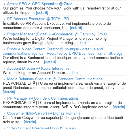
Senior SEO & GEO Specialist @ Zitec
Our promise: You choose how you'll work with us: remote-first or at our
offices in Timpuri...
[detalii]
PR Account Executive @ TOTAL PR
În calitate de PR Account Executive, vei implementa proiecte de
comunicare corporate & consumer, în...
[detalii]
Project Manager (Digital & eCommerce) @ Flaminjoy Group
We're looking for a Digital Project Manager who enjoys helping
businesses grow through digital marketing...
[detalii]
Photo & Video Content Creator @ boutique - creative and
communications agency | Recruited by EPIC Business Human Strategy
Our client is a Bucharest based boutique - creative and communications
agency, driven by one...
[detalii]
Account Director @ Kubis Interactive
We’re looking for an Account Director...
[detalii]
Media Relations Specialist @ Confident Communications
RESPONSABILITĂȚI Crearea și implementarea hands-on a strategiilor de
presă Redactarea de conținut editorial: comunicate de presă, interviuri,...
[detalii]
PR Manager @ Confident Communications
RESPONSABILITĂȚI Creare și implementare hands-on a strategiilor de
comunicare integrată pentru clienți B2B & B2C Implicare activă...
[detalii]
Copywriter (Mid–Senior) @ Digitas România
Căutăm un Copywriter cu experiență de agenție care știe că o idee bună
trebuie să...
[detalii]
Video Content Creator @ Cohn & Jansen