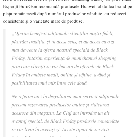
Experții EuroGsm recomandă produsele Huawei, al doilea brand pe
piața românească după numărul produselor vândute, cu reduceri
consistente și o varietate mare de produse.
„
Oferim beneficii adiționale clienților noștri fideli,
păstrăm tradiția, și în acest sens, ei au acces cu o zi
mai devreme la oferta noastră specială de Black
Friday. Întărim experiența de omnichannel shopping
prin care clienții se vor bucura de ofertele de Black
Friday în ambele medii, online și offline, având și
posibilitatea unui mix între cele două.
Ne referim aici la dezvoltarea unor servicii adiționale
precum rezervarea produselor online și ridicarea
acestora din magazin. La Cluj am introdus un alt
avantaj special, de Black Friday produsele comandate
se vor livra în aceeași zi. Aceste tipuri de servicii