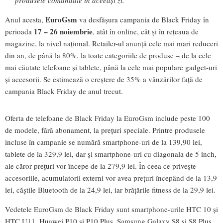
EuroGsm
Anul acesta,
va desfășura campania de Black Friday în
17 – 26 noiembrie
perioada
, atât în online, cât și în rețeaua de
magazine, la nivel național. Retailer-ul anunță cele mai mari reduceri
din an, de până la 80%, la toate categoriile de produse – de la cele
mai căutate telefoane și tablete, până la cele mai populare gadget-uri
și accesorii. Se estimează o creștere de 35% a vânzărilor față de
campania Black Friday de anul trecut.
Oferta de telefoane de Black Friday la EuroGsm include peste 100
de modele, fără abonament, la prețuri speciale. Printre produsele
incluse în campanie se numără smartphone-uri de la 139,90 lei,
tablete de la 329,9 lei, dar și smartphone-uri cu diagonala de 5 inch,
ale căror prețuri vor începe de la 279,9 lei. În ceea ce privește
accesoriile, acumulatorii externi vor avea prețuri începând de la 13,9
lei, căștile Bluetooth de la 24,9 lei, iar brățările fitness de la 29,9 lei.
Vedetele EuroGsm de Black Friday sunt smartphone-urile HTC 10 și
HTC U11, Huawei P10 și P10 Plus, Samsung Galaxy S8 și S8 Plus.