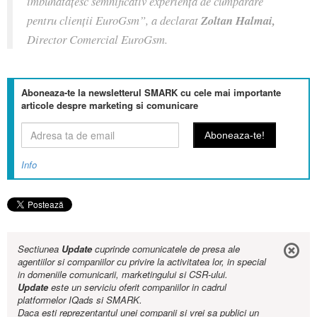
îmbunătățesc semnificativ experiența de cumpărare
pentru clienții EuroGsm”,
a declarat
Zoltan Halmai,
Director Comercial EuroGsm.
Aboneaza-te la newsletterul SMARK cu cele mai importante
articole despre marketing si comunicare
Info
Sectiunea
Update
cuprinde comunicatele de presa ale
agentiilor si companiilor cu privire la activitatea lor, in special
in domeniile comunicarii, marketingului si CSR-ului.
Update
este un serviciu oferit companiilor in cadrul
platformelor IQads si SMARK.
Daca esti reprezentantul unei companii si vrei sa publici un