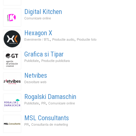
Digital Kitchen
Comunicare online
Hexagon X
,
,
Evenimente / BTL
Productie audio
Productie foto
Grafica si Tipar
,
Publicitate
Productie publicitara
Netvibes
Dezvoltare web
Rogalski Damaschin
,
,
Publicitate
PR
Comunicare online
MSL Consultants
,
PR
Consultanta de marketing