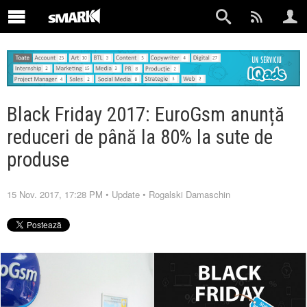
Black Friday 2017: EuroGsm anunță
reduceri de până la 80% la sute de
produse
15 Nov. 2017, 17:28 PM
•
Update
•
Rogalski Damaschin