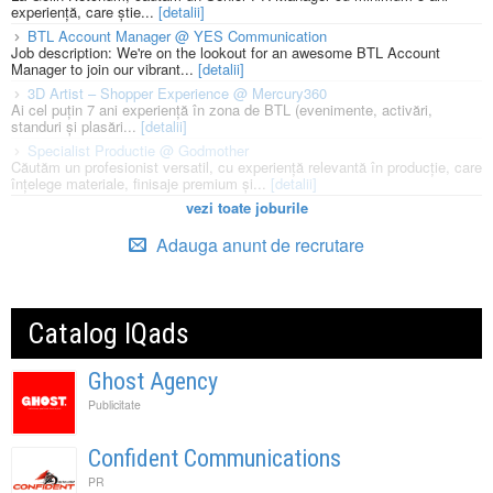
experiență, care știe...
[detalii]
BTL Account Manager @ YES Communication
Job description: We're on the lookout for an awesome BTL Account
Manager to join our vibrant...
[detalii]
3D Artist – Shopper Experience @ Mercury360
Ai cel puțin 7 ani experiență în zona de BTL (evenimente, activări,
standuri și plasări...
[detalii]
Specialist Productie @ Godmother
Căutăm un profesionist versatil, cu experiență relevantă în producție, care
înțelege materiale, finisaje premium și...
[detalii]
vezi toate joburile
Adauga anunt de recrutare
Catalog IQads
Ghost Agency
Publicitate
Confident Communications
PR