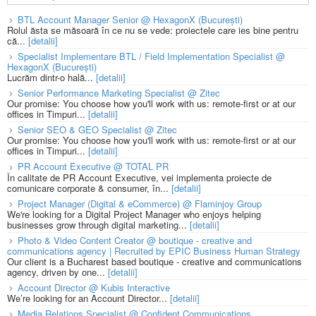
BTL Account Manager Senior @ HexagonX (București)
Rolul ăsta se măsoară în ce nu se vede: proiectele care ies bine pentru
că...
[detalii]
Specialist Implementare BTL / Field Implementation Specialist @
HexagonX (București)
Lucrăm dintr-o hală...
[detalii]
Senior Performance Marketing Specialist @ Zitec
Our promise: You choose how you'll work with us: remote-first or at our
offices in Timpuri...
[detalii]
Senior SEO & GEO Specialist @ Zitec
Our promise: You choose how you'll work with us: remote-first or at our
offices in Timpuri...
[detalii]
PR Account Executive @ TOTAL PR
În calitate de PR Account Executive, vei implementa proiecte de
comunicare corporate & consumer, în...
[detalii]
Project Manager (Digital & eCommerce) @ Flaminjoy Group
We're looking for a Digital Project Manager who enjoys helping
businesses grow through digital marketing...
[detalii]
Photo & Video Content Creator @ boutique - creative and
communications agency | Recruited by EPIC Business Human Strategy
Our client is a Bucharest based boutique - creative and communications
agency, driven by one...
[detalii]
Account Director @ Kubis Interactive
We’re looking for an Account Director...
[detalii]
Media Relations Specialist @ Confident Communications