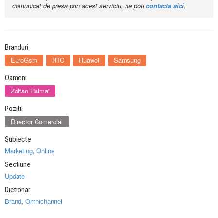
comunicat de presa prin acest serviciu, ne poti
contacta aici
.
Branduri
EuroGsm
HTC
Huawei
Samsung
Oameni
Zoltan Halmai
Pozitii
Director Comercial
Subiecte
Marketing
,
Online
Sectiune
Update
Dictionar
Brand
,
Omnichannel