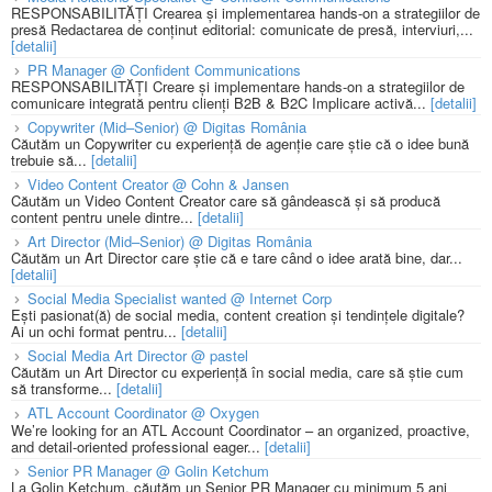
RESPONSABILITĂȚI Crearea și implementarea hands-on a strategiilor de
presă Redactarea de conținut editorial: comunicate de presă, interviuri,...
[detalii]
PR Manager @ Confident Communications
RESPONSABILITĂȚI Creare și implementare hands-on a strategiilor de
comunicare integrată pentru clienți B2B & B2C Implicare activă...
[detalii]
Copywriter (Mid–Senior) @ Digitas România
Căutăm un Copywriter cu experiență de agenție care știe că o idee bună
trebuie să...
[detalii]
Video Content Creator @ Cohn & Jansen
Căutăm un Video Content Creator care să gândească și să producă
content pentru unele dintre...
[detalii]
Art Director (Mid–Senior) @ Digitas România
Căutăm un Art Director care știe că e tare când o idee arată bine, dar...
[detalii]
Social Media Specialist wanted @ Internet Corp
Ești pasionat(ă) de social media, content creation și tendințele digitale?
Ai un ochi format pentru...
[detalii]
Social Media Art Director @ pastel
Căutăm un Art Director cu experiență în social media, care să știe cum
să transforme...
[detalii]
ATL Account Coordinator @ Oxygen
We’re looking for an ATL Account Coordinator – an organized, proactive,
and detail-oriented professional eager...
[detalii]
Senior PR Manager @ Golin Ketchum
La Golin Ketchum, căutăm un Senior PR Manager cu minimum 5 ani