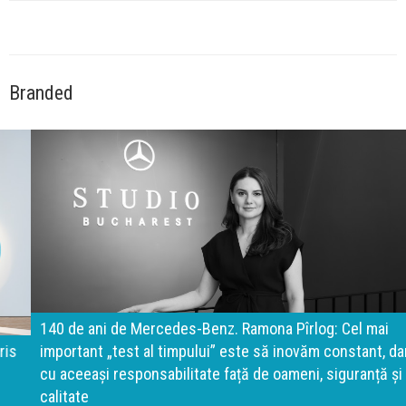
Branded
140 de ani de Mercedes-Benz. Ramona Pîrlog: Cel mai
important „test al timpului” este să inovăm constant, dar
cu aceeași responsabilitate față de oameni, siguranță și
calitate