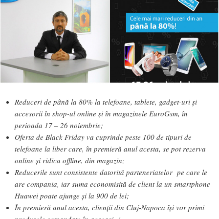
Reduceri de până la 80% la telefoane, tablete, gadget-uri și
accesorii în shop-ul online și în magazinele EuroGsm, în
perioada 17 – 26 noiembrie;
Oferta de Black Friday va cuprinde peste 100 de tipuri de
telefoane la liber care, în premieră anul acesta, se pot rezerva
online și ridica offline, din magazin;
Reducerile sunt consistente
datorită parteneriatelor pe care le
are compania, iar suma economisit
ă
de client la un smartphone
Huawei poate ajunge și la 900 de lei;
În premieră anul acesta, clienții din Cluj-Napoca își vor primi
produsele comandate în aceeași zi.