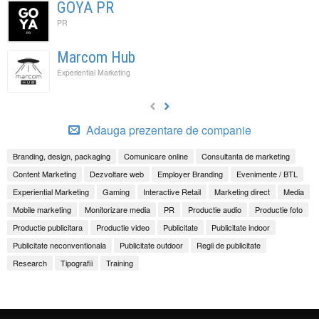
GOYA PR
PR
Marcom Hub
Experiential Marketing
Adauga prezentare de companie
Branding, design, packaging
Comunicare online
Consultanta de marketing
Content Marketing
Dezvoltare web
Employer Branding
Evenimente / BTL
Experiential Marketing
Gaming
Interactive Retail
Marketing direct
Media
Mobile marketing
Monitorizare media
PR
Productie audio
Productie foto
Productie publicitara
Productie video
Publicitate
Publicitate indoor
Publicitate neconventionala
Publicitate outdoor
Regii de publicitate
Research
Tipografii
Training